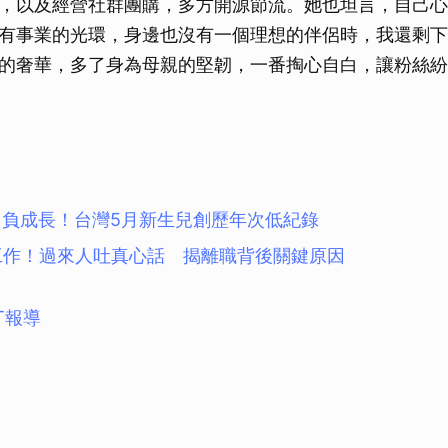
，以及經營社群團購，多方開源節流。她也坦言，自己心
有事業的光環，身邊也沒有一個理想的伴侶時，我還剩下
的奢華，多了身為母親的堅韌，一番掏心自白，讓粉絲紛
月負成長！台灣5月新生兒創歷年次低紀錄
份工作！過來人吐真心話 揭離職背後關鍵原因
T報導