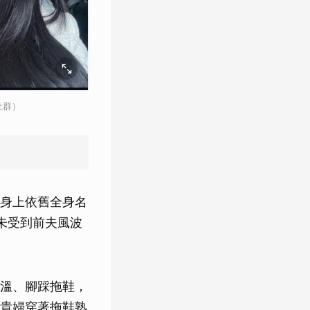
社群）
身上依舊全身名
未受到前夫風波
溫、腳踩拖鞋，
貴婦穿著拖鞋熟