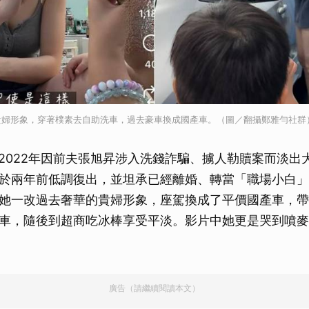
貴婦形象，穿著樸素去自助洗車，過去豪車換成國產車。（圖／翻攝鄭雅勻社群
勻2022年因前夫張旭昇涉入洗錢詐騙、擄人勒贖案而淡出
於兩年前低調復出，並坦承已經離婚、轉當「職場小白」
她一改過去奢華的貴婦形象，座駕換成了平價國產車，帶
車，隨後到超商吃冰棒享受平淡。影片中她更是哭到噴麥
廣告（請繼續閱讀本文）