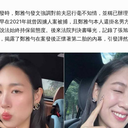
發時，鄭雅勻發文強調對前夫惡行毫不知情，並稱已辦理
早在2021年就曾因擄人案被捕，且鄭雅勻本人還掛名男
說法始終持保留態度。後來法院判決書曝光，記錄了張旭
，揭露了鄭雅勻在案發後正懷著第二胎的內幕，引發譁然