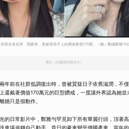
依舊全身名牌、開豪車，更被發現手上的鑽戒要價170萬。（圖／翻攝鄭雅勻
廣告（請繼續閱讀本文）
兩年前在社群低調復出時，曾被質疑日子依舊滋潤，不僅
上還戴著價值170萬元的巨型鑽戒，一度讓外界認為她並
離婚只是假動作。
光的日常影片中，鄭雅勻罕見卸下所有華麗行頭，頂著高
洗車場省錢自己動手，昔日的豪車變平價國產車，當年的