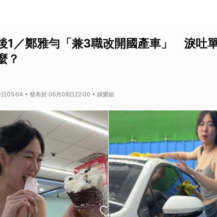
後1／鄭雅勻「兼3職改開國產車」 淚吐
麼？
日05:04 • 發布於 06月08日22:00 • 娛樂組