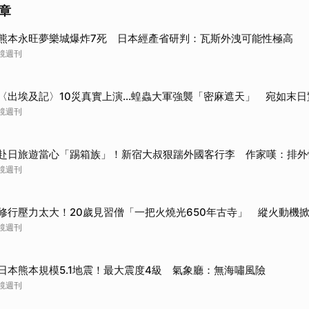
章
取消
熊本永旺夢樂城爆炸7死 日本經產省研判：瓦斯外洩可能性極高
鏡週刊
〈出埃及記〉10災真實上演…蝗蟲大軍強襲「密麻遮天」 宛如末日
鏡週刊
赴日旅遊當心「踢箱族」！新宿大叔狠踹外國客行李 作家嘆：排外
鏡週刊
修行壓力太大！20歲見習僧「一把火燒光650年古寺」 縱火動機
鏡週刊
日本熊本規模5.1地震！最大震度4級 氣象廳：無海嘯風險
鏡週刊