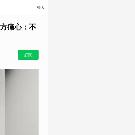
登入
方痛心：不
訂閱