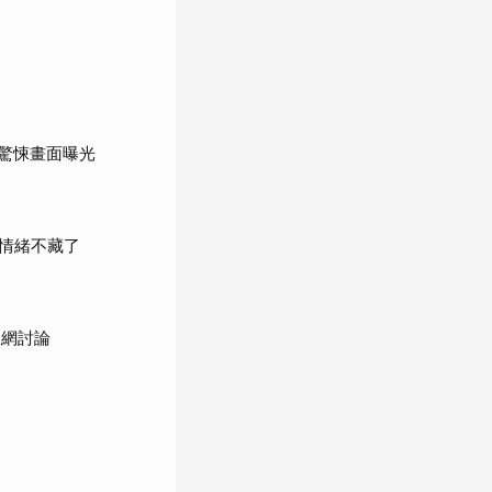
驚悚畫面曝光
情緒不藏了
掀網討論