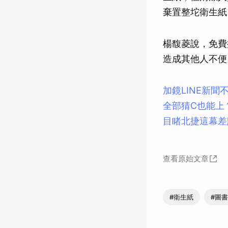
棄置整坨衛生紙
楊馥菱說，免費
造成其他人不便
加鏡LINE新聞
全部猜C也能上
目睹北捷這幕差
查看原始文章
#衛生紙
#圖