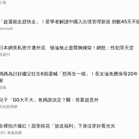
上報
「趁還能走趕快走」！星學者解讀中國入出境管理新規 倒數45天不
Newtalk
日本網美私密片遭外流 慘淪無止盡襲胸煉獄！網怒：性犯罪天堂
鏡週刊
媽媽為討好繼父狂生6胎還喊「想再生一個」！長女淪免費保母20年
家
鏡報
兒子「GG大不大」爸媽誰決定？醫：答案超意外
民視新聞網
全裸拍片爆紅！甜美校花「放送福利」下身沒穿好看光光
EBC 東森娛樂