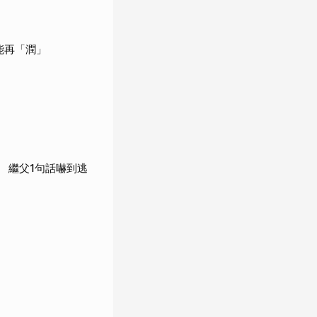
能再「潤」
 繼父1句話嚇到逃