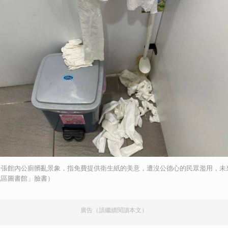
一張館內公廁髒亂景象，指免費提供衛生紙的美意，遭沒公德心的民眾濫用，未
化區圖書館」臉書）
廣告（請繼續閱讀本文）