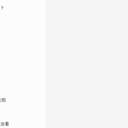
麼？
大招
一次看