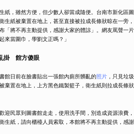
生紙，雖然方便，但少數人卻當成隨便。台南市新化區圖
衛生紙被棄置在地上，甚至直接被拉成長條狀晾在一旁，
布「將不再主動提供，感謝大家的體諒」。網友罵聲一片
起來當圍巾，學劉文正嗎？」
亂掛 館方傻眼
書館日前在臉書貼出一張館內廁所髒亂的
照片
，只見垃圾
被棄置在地上，上方黑色鐵製籃子，衛生紙則拉成長條狀
歡迎民眾到圖書館走走，使用洗手間，別造成資源浪費，
衛生紙，請向櫃檯人員索取，本館將不再主動提供，感謝