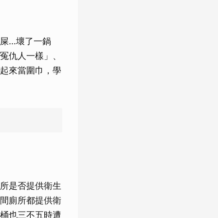
屎…壞了一鍋
冤仇人一樣」、
起來當圍巾，學
所是否提供衛生
間廁所都提供衛
桶也三不五時遭