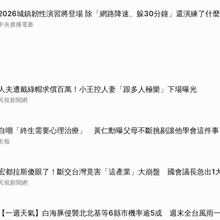
2026城鎮韌性演習將登場 除「網路降速、躲30分鐘」還演練了什
中央廣播電臺
人夫遭戴綠帽求償百萬！小王控人妻「跟多人極樂」下場曝光
民視新聞網
自嘲「終生需要心理治療」 黃仁勳曝父母不斷挑剔讓他學會這件事
太報
宏都拉斯傻眼了！斷交台灣竟害「這產業」大崩盤 國會議長急出1
民視新聞網
【一週天氣】白海豚侵襲北北基等6縣市機率逾5成 週末全台風雨