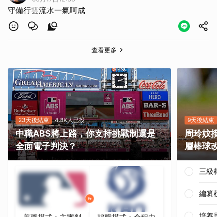
守備行雲流水一氣呵成
查看更多
23天後結束
4.8K人已投
9天後結束
中職ABS將上路，你支持挑戰制還是
周玲妏
全面電子判決？
層棒球
三級
編纂
培養