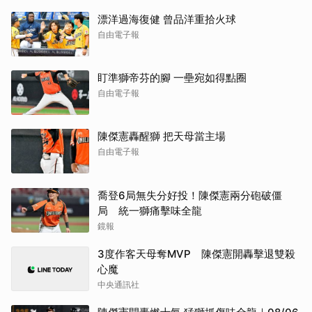
漂洋過海復健 曾品洋重拾火球
自由電子報
盯準獅帝芬的腳 一壘宛如得點圈
自由電子報
陳傑憲轟醒獅 把天母當主場
自由電子報
喬登6局無失分好投！陳傑憲兩分砲破僵
局 統一獅痛擊味全龍
鏡報
3度作客天母奪MVP 陳傑憲開轟擊退雙殺
心魔
中央通訊社