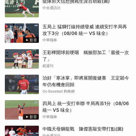
龍隊郭天信想挑戰生涯百助殺(圖)
中央通訊社
五局上 猛獅打線持續發威 連續安打半局再
攻下3分（08/06 統一 VS 味全）
影音
中華職棒
王彩樺開球前哽咽 稱臉部加工「最後一次
了」
鏡週刊
治好「寒冰掌」即將展開復健賽 王定穎今
年仍有機會回歸
Go Baseball 夠棒網
四局上 統一安打串聯 半局再添1分（08/06
統一 VS 味全）
影音
中華職棒
中職天母獅龍戰 陳傑憲敲安帶打點(圖)
中央通訊社