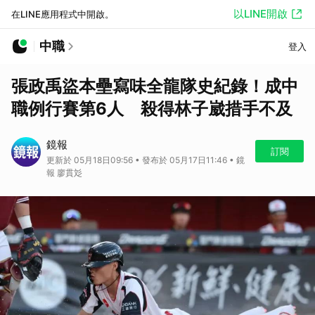
以LINE開啟
在LINE應用程式中開啟。
中職
登入
張政禹盜本壘寫味全龍隊史紀錄！成中
職例行賽第6人 殺得林子崴措手不及
鏡報
訂閱
更新於 05月18日09:56 • 發布於 05月17日11:46 • 鏡
報 廖貫彣