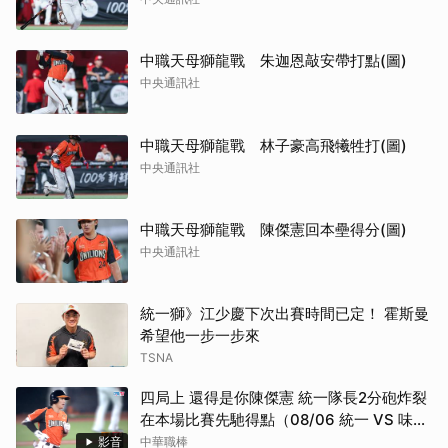
中職天母獅龍戰 朱迦恩敲安帶打點(圖)
中央通訊社
中職天母獅龍戰 林子豪高飛犧牲打(圖)
中央通訊社
中職天母獅龍戰 陳傑憲回本壘得分(圖)
中央通訊社
統一獅》江少慶下次出賽時間已定！ 霍斯曼
希望他一步一步來
TSNA
四局上 還得是你陳傑憲 統一隊長2分砲炸裂
在本場比賽先馳得點（08/06 統一 VS 味
全）
影音
中華職棒