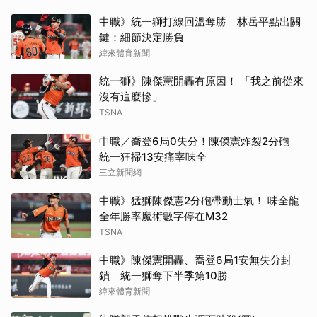
中職》統一獅打線回溫奪勝 林岳平點出關
鍵：細節決定勝負
緯來體育新聞
統一獅》陳傑憲開轟有原因！ 「我之前從來
沒有這麼慘」
TSNA
中職／喬登6局0失分！陳傑憲炸裂2分砲
統一狂掃13安痛宰味全
三立新聞網
中職》猛獅陳傑憲2分砲帶動士氣！ 味全龍
全年勝率魔術數字停在M32
TSNA
中職》陳傑憲開轟、喬登6局1安無失分封
鎖 統一獅奪下半季第10勝
緯來體育新聞