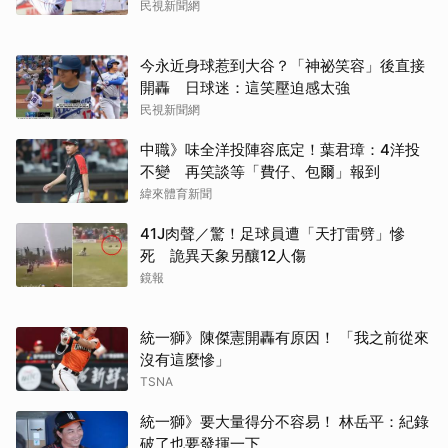
民視新聞網
今永近身球惹到大谷？「神祕笑容」後直接
開轟 日球迷：這笑壓迫感太強
民視新聞網
中職》味全洋投陣容底定！葉君璋：4洋投
不變 再笑談等「費仔、包爾」報到
緯來體育新聞
41J肉聲／驚！足球員遭「天打雷劈」慘
死 詭異天象另釀12人傷
鏡報
統一獅》陳傑憲開轟有原因！ 「我之前從來
沒有這麼慘」
TSNA
統一獅》要大量得分不容易！ 林岳平：紀錄
破了也要發揮一下