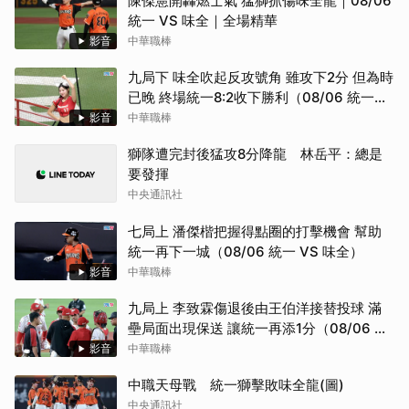
陳傑憲開轟燃士氣 猛獅抓傷味全龍｜08/06
統一 VS 味全｜全場精華
影音
中華職棒
九局下 味全吹起反攻號角 雖攻下2分 但為時
已晚 終場統一8:2收下勝利（08/06 統一
VS 味全）
影音
中華職棒
獅隊遭完封後猛攻8分降龍 林岳平：總是
要發揮
中央通訊社
七局上 潘傑楷把握得點圈的打擊機會 幫助
統一再下一城（08/06 統一 VS 味全）
影音
中華職棒
九局上 李致霖傷退後由王伯洋接替投球 滿
壘局面出現保送 讓統一再添1分（08/06 統
一 VS 味全）
影音
中華職棒
中職天母戰 統一獅擊敗味全龍(圖)
中央通訊社