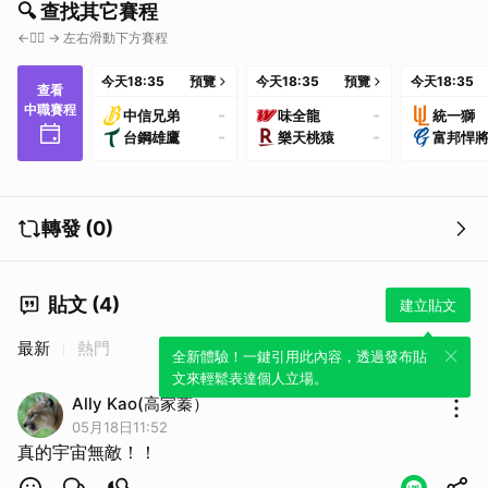
🔍 查找其它賽程
←👇🏼 → 左右滑動下方賽程
今天
18:35
預覽
今天
18:35
預覽
今天
18:35
查看
中職賽程
-
-
中信兄弟
味全龍
統一獅
-
-
台鋼雄鷹
樂天桃猿
富邦悍
轉發 (0)
貼文 (4)
建立貼文
最新
熱門
全新體驗！一鍵引用此內容，透過發布貼
文來輕鬆表達個人立場。
Ally Kao(高家蓁）
05月18日11:52
真的宇宙無敵！！