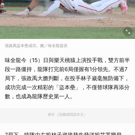
張政禹盜本壘成功。圖／味全龍提供
味全龍今（15）日與樂天桃猿上演投手戰，雙方前半
段一路僵持，龍隊打完前6局僅握有1分領先。不過7
局下，張政禹大膽判斷，在投手林子崴毫無防備下，
成功完成一次精彩的「盜本壘」，不僅替球隊再添分
數，也成為龍隊歷史第一人。
廣告（請繼續閱讀本文）
7局下，猿隊由左投林子崴接替先發洋投艾菩樂登