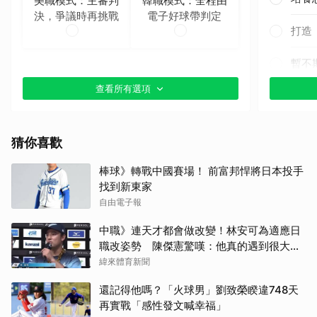
美職模式：主審判
韓職模式：全程由
決，爭議時再挑戰
電子好球帶判定
打造
暫不
查看所有選項
猜你喜歡
棒球》轉戰中國賽場！ 前富邦悍將日本投手
找到新東家
自由電子報
中職》連天才都會做改變！林安可為適應日
職改姿勢 陳傑憲驚嘆：他真的遇到很大挫
折
緯來體育新聞
還記得他嗎？「火球男」劉致榮睽違748天
再實戰「感性發文喊幸福」