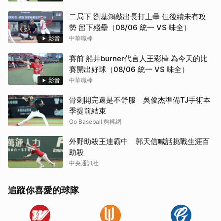
二局下 劉基鴻敲出長打上壘 但後續未有攻
勢 留下殘壘（08/06 統一 VS 味全）
影音
中華職棒
賽前 船井burner代言人王彩樺 為今天的比
賽開出好球（08/06 統一 VS 味全）
影音
中華職棒
骨刺開完還是不舒服 吳俊杰準備TJ手術本
季提前結束
Go Baseball 夠棒網
外野助殺王連霸中 郭天信喊話挑戰生涯百
助殺
中央通訊社
追蹤你喜愛的球隊