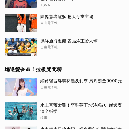
TSNA
陳傑憲轟醒獅 把天母當主場
自由電子報
漂洋過海復健 曾品洋重拾火球
自由電子報
場邊髮香區！拉板凳閒聊
網路留言辱罵林襄及莉奈 男判罰金9000元
自由電子報
水上芭蕾太難！李雅英下水5秒破功 崩壞表
取消
情全捕捉
鏡報