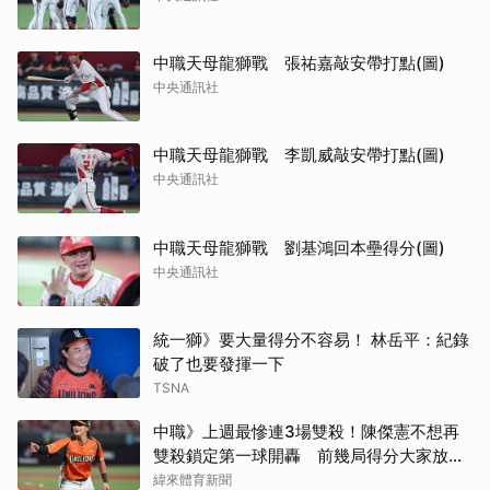
中職天母龍獅戰 張祐嘉敲安帶打點(圖)
中央通訊社
中職天母龍獅戰 李凱威敲安帶打點(圖)
中央通訊社
中職天母龍獅戰 劉基鴻回本壘得分(圖)
中央通訊社
統一獅》要大量得分不容易！ 林岳平：紀錄
破了也要發揮一下
TSNA
中職》上週最慘連3場雙殺！陳傑憲不想再
雙殺鎖定第一球開轟 前幾局得分大家放開
了
緯來體育新聞