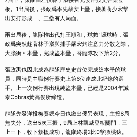
板。1出局後，張政禹率先敲安上壘，接著蔣少宏擊
出安打形成一、三壘有人局面。
兩出局後，龍隊推出代打王順和，球數1壞球時，張
政禹突然趁著林子崴與捕手嚴宏鈞注意力分散之際，
大膽衝回本壘，完成盜本壘，替龍隊攻下第2分。
張政禹也因此成為龍隊歷史史首位完成盜本壘的球
員，同時是中職例行賽史上第6位達成此紀錄的選
手。上一次例行賽出現純盜本壘，已經是2004年誠
泰Cobras黃高俊所締造。
龍隊先發洋投梅賽鍶今日也繳出優異表現，主投8局
無失分，送出5次三振，9局上林凱威登板關門，三
上三下，收下救援成功，龍隊終場2比0擊敗桃猿。