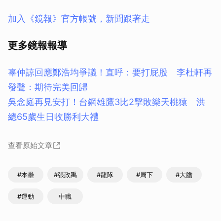
加入《鏡報》官方帳號，新聞跟著走
更多鏡報報導
辜仲諒回應鄭浩均爭議！直呼：要打屁股 李杜軒再
發聲：期待完美回歸
吳念庭再見安打！台鋼雄鷹3比2擊敗樂天桃猿 洪
總65歲生日收勝利大禮
查看原始文章
#本壘
#張政禹
#龍隊
#局下
#大膽
#運動
中職