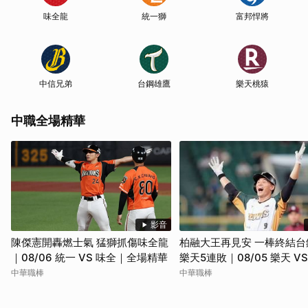
味全龍
統一獅
富邦悍將
中信兄弟
台鋼雄鷹
樂天桃猿
中職全場精華
影音
陳傑憲開轟燃士氣 猛獅抓傷味全龍
柏融大王再見安 一棒終結台
｜08/06 統一 VS 味全｜全場精華
樂天5連敗｜08/05 樂天 V
｜全場精華
中華職棒
中華職棒