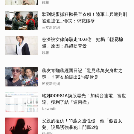
鏡報
聽到媽蛋抓狂揪長官衣領！陸軍上兵遭判刑
被迫退伍…慘哭：求職碰壁
三立新聞網
慈濟被女律師騙走10.6億 她揭「輕易騙
錢」原因：靠超硬背景
鏡報
蔣友青翻蔣經國日記「驚見蔣萬安身世之
謎」？蔣友柏爆出2句疑偷臭
民視新聞網
瑤姊00981A換股曝光！加碼台達電、富世
達、獲利了結「這兩檔」
Newtalk
父親的復仇！11歲女遭性侵 他「假冒女
兒」設局誘強暴犯上門轟2槍
鏡週刊