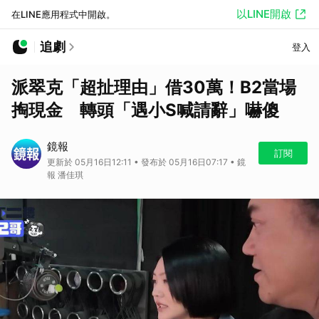
以LINE開啟
在LINE應用程式中開啟。
追劇
登入
派翠克「超扯理由」借30萬！B2當場
掏現金 轉頭「遇小S喊請辭」嚇傻
鏡報
訂閱
更新於 05月16日12:11 • 發布於 05月16日07:17 • 鏡
報 潘佳琪