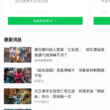
節目效果不必太認真
李星
其他（歡迎貼文分享）
Rai
查看所有選項
小栗
朴海
最新消息
高允
陳亞蘭叫錯人驚爆「父女戀」 胡瓜遭猛撞
後腦勺崩潰喊不演了
金宣
緯來娛樂新聞
柳樂
《魷魚遊戲》美版傳喊卡 現象級神劇難續
宇宙
徐仁
鏡週刊
沈玉琳穿女裝憶亡母泛淚 與潘若迪「變姐
白鹿
妹」告白：陪他瘋一次
中天電視台
千黛