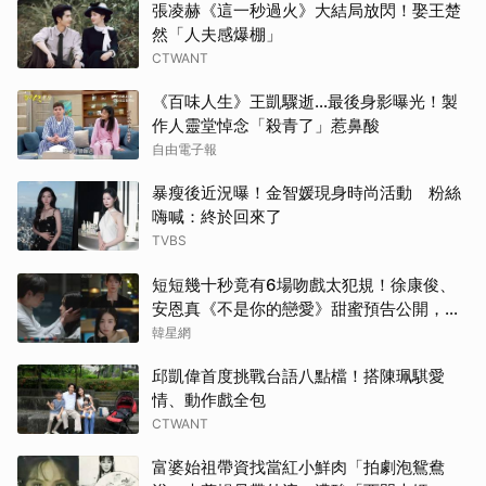
張凌赫《這一秒過火》大結局放閃！娶王楚
然「人夫感爆棚」
CTWANT
《百味人生》王凱驟逝…最後身影曝光！製
作人靈堂悼念「殺青了」惹鼻酸
自由電子報
暴瘦後近況曝！金智媛現身時尚活動 粉絲
嗨喊：終於回來了
TVBS
短短幾十秒竟有6場吻戲太犯規！徐康俊、
安恩真《不是你的戀愛》甜蜜預告公開，網
友直呼：太期待了！
韓星網
邱凱偉首度挑戰台語八點檔！搭陳珮騏愛
情、動作戲全包
CTWANT
富婆始祖帶資找當紅小鮮肉「拍劇泡鴛鴦