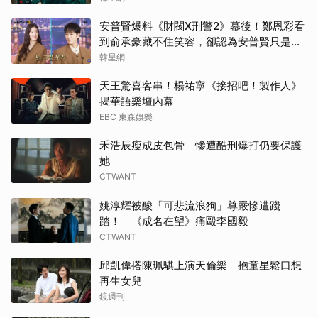
安普賢爆料《財閥X刑警2》幕後！鄭恩彩看
到俞承豪藏不住笑容，卻認為安普賢只是
「搞笑男」
韓星網
天王驚喜客串！楊祐寧《接招吧！製作人》
揭華語樂壇內幕
EBC 東森娛樂
禾浩辰瘦成皮包骨 慘遭酷刑爆打仍要保護
她
CTWANT
姚淳耀被酸「可悲流浪狗」尊嚴慘遭踐
踏！ 《成名在望》痛毆李國毅
CTWANT
邱凱偉搭陳珮騏上演天倫樂 抱童星鬆口想
再生女兒
鏡週刊