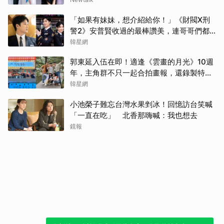
「如果有妹妹，想介紹給你！」《財閥X刑
警2》安普賢收過的最棒讚美，連哥哥們都
認證的好品格～
韓星網
郭東延入伍在即！適逢《雲畫的月光》10週
年，主角群不只一起合拍畫報，還錄製特別
節目
韓星網
小池榮子難忘台灣水果剉冰！回憶訪台笑喊
「一直在吃」 北香那嗨喊：我也想去
鏡報