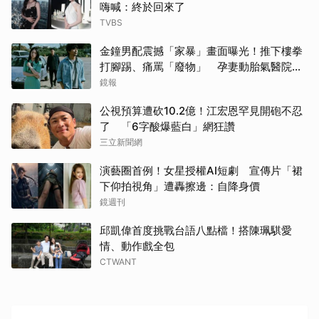
嗨喊：終於回來了
TVBS
金鐘男配震撼「家暴」畫面曝光！推下樓拳
打腳踢、痛罵「廢物」 孕妻動胎氣醫院爆
激烈衝突
鏡報
公視預算遭砍10.2億！江宏恩罕見開砲不忍
了 「6字酸爆藍白」網狂讚
三立新聞網
演藝圈首例！女星授權AI短劇 宣傳片「裙
下仰拍視角」遭轟擦邊：自降身價
鏡週刊
邱凱偉首度挑戰台語八點檔！搭陳珮騏愛
情、動作戲全包
CTWANT