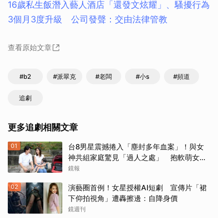
16歲私生飯潛入藝人酒店「還發文炫耀」、騷擾行為
3個月3度升級 公司發聲：交由法律管教
查看原始文章
#b2
#派翠克
#老闆
#小s
#頻道
追劇
更多追劇相關文章
01
台8男星震撼捲入「塵封多年血案」！與女
神共組家庭驚見「過人之處」 抱軟萌女娃
動念再拚一胎
鏡報
02
演藝圈首例！女星授權AI短劇 宣傳片「裙
下仰拍視角」遭轟擦邊：自降身價
鏡週刊