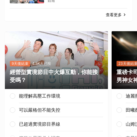
軟萌女娃動念再拚一胎
鏡報
查看更多
9天後結束
4.5K人已投
23天後結
經營型實境節目中火爆互動，你能接
重磅卡司
受嗎？
男神女
能理解高壓工作環境
迪麗
可以嚴格但不能失控
田曦
已超過實境節目界線
山姆