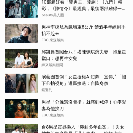
10部超好看「雙男主」陸劇！《九門》精
許楠
彩，《陳情令》最經典，最後兩部難得一面
倒好評
beauty美人圈
金高
男神李棟旭為戲增重8公斤 禁酒半年練到手
林智
抬不起來
EBC 東森娛樂
蘇志
邱凱偉首闖台八！搭陳珮騏演夫妻 抱童星
鬆口：想再生女兒
Jis
緯來娛樂新聞
山下
演藝圈首例！女星授權AI短劇 宣傳片「裙
下仰拍視角」遭轟擦邊：自降身價
朴恩
鏡週刊
其他
男星「分娩還沒開指」就痛到喊停！心疼愛
妻為他挨刀
生田
EBC 東森娛樂
台8男星震撼捲入「塵封多年血案」！與女
張凌