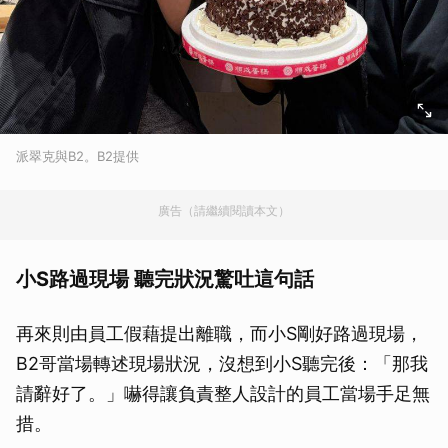
派翠克與B2。B2提供
廣告（請繼續閱讀本文）
小S路過現場 聽完狀況驚吐這句話
再來則由員工假藉提出離職，而小S剛好路過現場，
B2哥當場轉述現場狀況，沒想到小S聽完後：「那我
請辭好了。」嚇得讓負責整人設計的員工當場手足無
措。