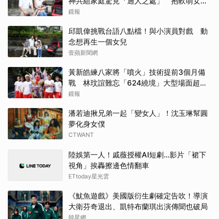
神共組家庭驚見「過人之處」 抱軟萌女娃
動念再拚一胎
鏡報
王楚
邱凱偉挑戰台語八點檔！與小演員對戲 動
邊佑
念想再生一個女兒
壹蘋新聞網
IU
黃新皓練八家將「噴火」技術提前3個月備
戶田
戰 林玟誼難忘「624繞境」大型場面超震
撼
鏡報
申惠
潘若迪揪兄弟一起「變女人」！沈玉琳幫圓
夢化身女僕
湯姆
CTWANT
傑瑞
陸娛第一人！戚薇授權AI短劇…影片「裙下
視角」挨轟擦邊色情翻車
楊洋
ETtoday星光雲
金武
《魷魚遊戲》美國版衍生劇確定告吹！導演
大衛芬奇退出、凱特布蘭琪出演傳聞也破局
韓星網