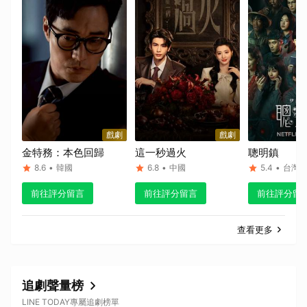
戲劇
戲劇
金特務：本色回歸
這一秒過火
聰明鎮
8.6
•
韓國
6.8
•
中國
5.4
•
台灣
前往評分留言
前往評分留言
前往評分留
取消
查看更多
追劇聲量榜
LINE TODAY專屬追劇榜單