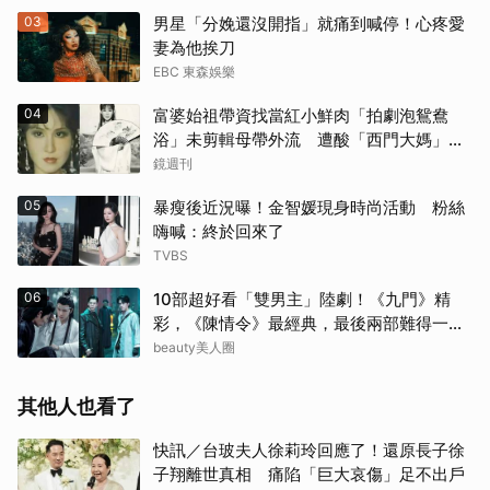
03
男星「分娩還沒開指」就痛到喊停！心疼愛
妻為他挨刀
EBC 東森娛樂
04
富婆始祖帶資找當紅小鮮肉「拍劇泡鴛鴦
浴」未剪輯母帶外流 遭酸「西門大媽」真
實年齡曝
鏡週刊
05
暴瘦後近況曝！金智媛現身時尚活動 粉絲
嗨喊：終於回來了
TVBS
06
10部超好看「雙男主」陸劇！《九門》精
彩，《陳情令》最經典，最後兩部難得一面
倒好評
beauty美人圈
其他人也看了
快訊／台玻夫人徐莉玲回應了！還原長子徐
子翔離世真相 痛陷「巨大哀傷」足不出戶