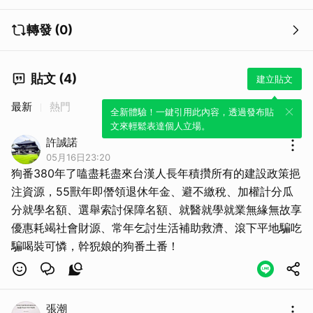
轉發 (0)
貼文 (4)
建立貼文
最新
熱門
全新體驗！一鍵引用此內容，透過發布貼
文來輕鬆表達個人立場。
許誠諾
05月16日23:20
狗番380年了嗑盡耗盡來台漢人長年積攢所有的建設政策挹
注資源，55獸年即僭領退休年金、避不繳稅、加權計分瓜
分就學名額、選舉索討保障名額、就醫就學就業無緣無故享
優惠耗竭社會財源、常年乞討生活補助救濟、滾下平地騙吃
騙喝裝可憐，幹猊娘的狗番土番！
張潮