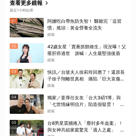
查看更多鏡報
最近1小時結果
01
阿嬤吃白帶魚防失智！ 醫聽完「這習
慣」搖頭：黃金營養全流失
鏡報
02
42歲女星「賣蔥抓餅維生」現況曝！父
罹肝癌過世 淚喊：人生最堅強後盾
鏡報
03
快訊／台玻夫人徐莉玲回應了！還原長
子徐子翔離世真相 痛陷「巨大哀傷」
足不出戶
鏡報
04
獨家／姜厚任女友「台大3碩1博」與
「七世情緣明信片」陷造假疑雲！ 他
霸氣護愛：她是文盲我也喜歡！
鏡報
05
台8男星震撼捲入「塵封多年血案」！
與女神共組家庭驚見「過人之處」 抱