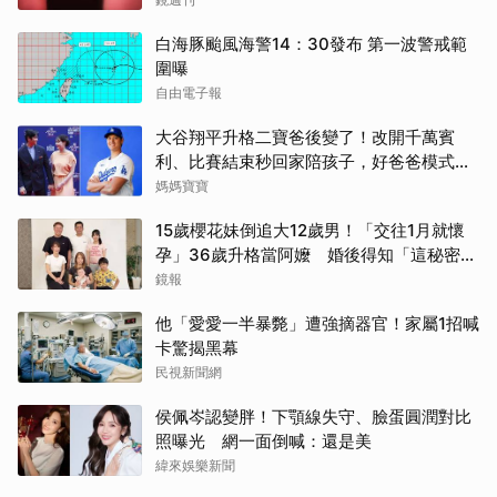
白海豚颱風海警14：30發布 第一波警戒範
圍曝
自由電子報
大谷翔平升格二寶爸後變了！改開千萬賓
利、比賽結束秒回家陪孩子，好爸爸模式全
開
媽媽寶寶
15歲櫻花妹倒追大12歲男！「交往1月就懷
孕」36歲升格當阿嬤 婚後得知「這秘密」
傻眼了
鏡報
他「愛愛一半暴斃」遭強摘器官！家屬1招喊
卡驚揭黑幕
民視新聞網
侯佩岑認變胖！下顎線失守、臉蛋圓潤對比
照曝光 網一面倒喊：還是美
緯來娛樂新聞