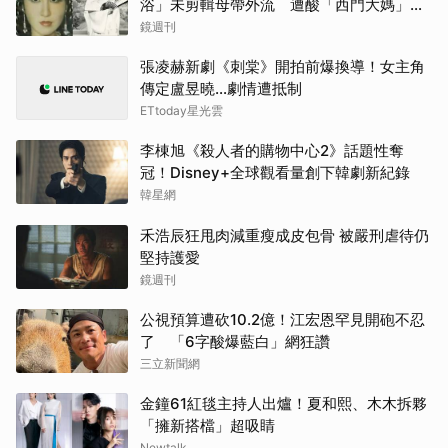
浴」未剪輯母帶外流 遭酸「西門大媽」真
實年齡曝
鏡週刊
張凌赫新劇《刺棠》開拍前爆換導！女主角
傳定盧昱曉…劇情遭抵制
ETtoday星光雲
李棟旭《殺人者的購物中心2》話題性奪
冠！Disney+全球觀看量創下韓劇新紀錄
韓星網
禾浩辰狂甩肉減重瘦成皮包骨 被嚴刑虐待仍
堅持護愛
鏡週刊
公視預算遭砍10.2億！江宏恩罕見開砲不忍
了 「6字酸爆藍白」網狂讚
三立新聞網
金鐘61紅毯主持人出爐！夏和熙、木木拆夥
「擁新搭檔」超吸睛
Newtalk