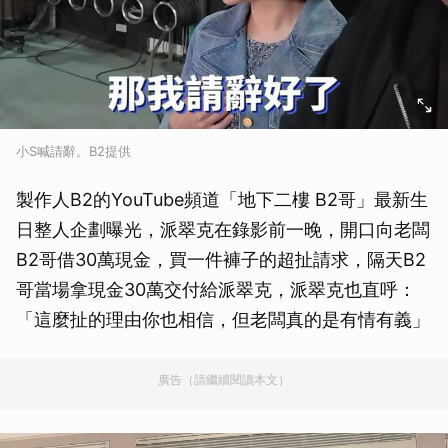
小S喊請辭。B2提供
製作人B2的YouTube頻道「地下二樓 B2哥」最新生
日整人企劃曝光，派翠克在錄影前一晚，開口向老闆
B2哥借30萬現金，買一件褲子的超扯請求，隔天B2
哥當場拿現金30萬交付給派翠克，派翠克也直呼：
「這麼扯的理由你也相信，但老闆真的是有情有義」
廣告（請繼續閱讀本文）