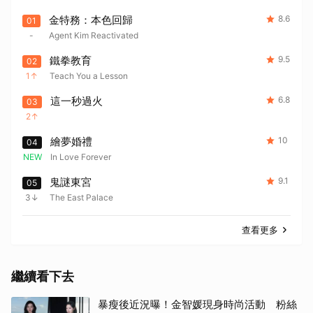
金特務：本色回歸
8.6
01
-
Agent Kim Reactivated
鐵拳教育
9.5
02
1
Teach You a Lesson
這一秒過火
6.8
03
2
繪夢婚禮
10
04
NEW
In Love Forever
鬼謎東宮
9.1
05
3
The East Palace
查看更多
繼續看下去
暴瘦後近況曝！金智媛現身時尚活動 粉絲