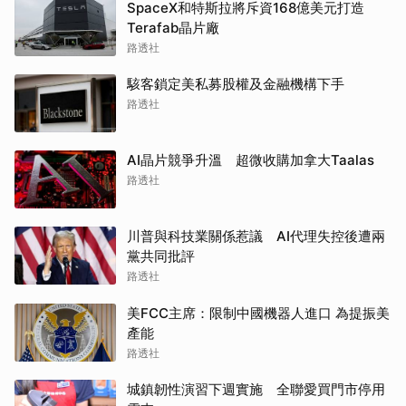
SpaceX和特斯拉將斥資168億美元打造
Terafab晶片廠
路透社
駭客鎖定美私募股權及金融機構下手
路透社
AI晶片競爭升溫 超微收購加拿大Taalas
路透社
川普與科技業關係惹議 AI代理失控後遭兩
黨共同批評
路透社
美FCC主席：限制中國機器人進口 為提振美
產能
路透社
城鎮韌性演習下週實施 全聯愛買門市停用