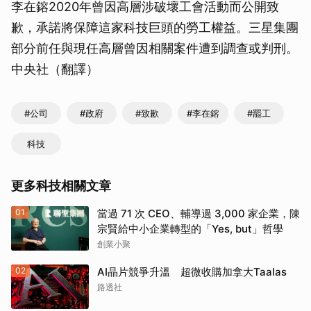
李在鎔2020年曾因高層涉破壞工會活動而公開致
歉，承諾將保障這家科技巨頭的勞工權益。三星集團
部分前任與現任高層曾因相關案件遭到調查或判刑。
中央社（翻譯）
#公司
#政府
#致歉
#李在鎔
#罷工
科技
更多科技相關文章
01
當過 71 次 CEO、輔導過 3,000 家企業，陳
宗賢給中小企業轉型的「Yes, but」哲學
創業小聚
02
AI晶片競爭升溫 超微收購加拿大Taalas
路透社