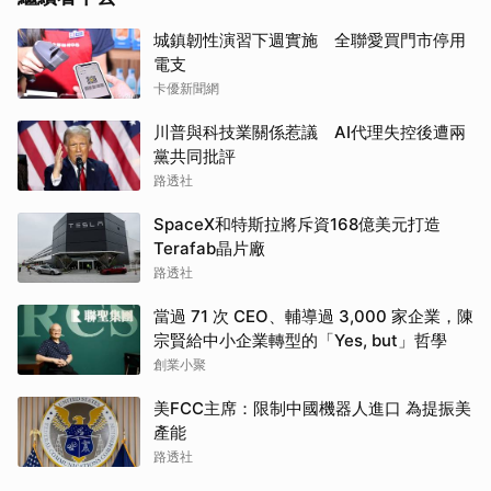
城鎮韌性演習下週實施 全聯愛買門市停用
電支
卡優新聞網
川普與科技業關係惹議 AI代理失控後遭兩
黨共同批評
路透社
SpaceX和特斯拉將斥資168億美元打造
Terafab晶片廠
路透社
當過 71 次 CEO、輔導過 3,000 家企業，陳
宗賢給中小企業轉型的「Yes, but」哲學
創業小聚
美FCC主席：限制中國機器人進口 為提振美
產能
路透社