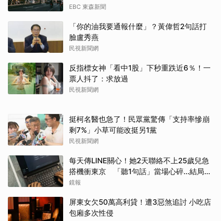
EBC 東森新聞
「你的油我要通報什麼」？黃偉哲2句話打
臉盧秀燕
民視新聞網
反指標女神「看中1股」下秒重跌近6％！一
票人抖了：求放過
民視新聞網
挺柯名醫也急了！民眾黨驚傳「支持率慘崩
剩7%」小草可能改挺另1黨
民視新聞網
每天傳LINE關心！她2天聯絡不上25歲兒急
搭機衝東京 「聽1句話」當場心碎...結局看
哭網
鏡報
屏東女欠50萬高利貸！遭3惡煞追討 小吃店
包廂多次性侵