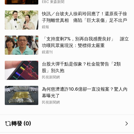
EBC 東森新聞
快訊／台玻夫人徐莉玲回應了！還原長子徐
子翔離世真相 痛陷「巨大哀傷」足不出戶
鏡報
「支持度剩7%，別再自我感覺良好」 謝立
取消
功嘆民眾黨現況：雙標得太嚴重
鏡週刊
台股大彈千點是假象？杜金龍警告「2類
股」別久抱
民視新聞網
為何慈濟遭詐10.6億卻一直沒報案？驚人內
幕曝光了
民視新聞網
轉發 (0)