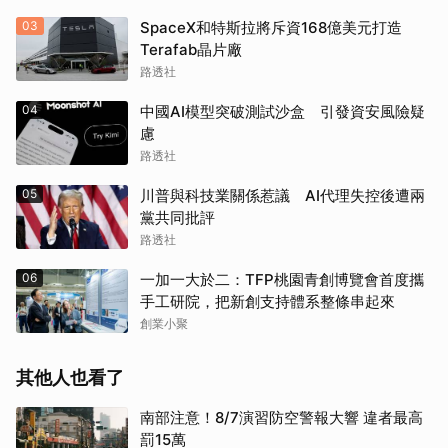
03
SpaceX和特斯拉將斥資168億美元打造
Terafab晶片廠
路透社
04
中國AI模型突破測試沙盒 引發資安風險疑
慮
路透社
05
川普與科技業關係惹議 AI代理失控後遭兩
黨共同批評
路透社
06
一加一大於二：TFP桃園青創博覽會首度攜
手工研院，把新創支持體系整條串起來
創業小聚
其他人也看了
南部注意！8/7演習防空警報大響 違者最高
罰15萬