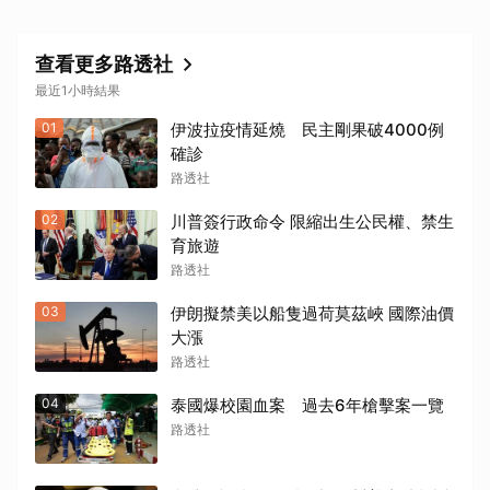
查看更多路透社
最近1小時結果
01
伊波拉疫情延燒 民主剛果破4000例
確診
路透社
02
川普簽行政命令 限縮出生公民權、禁生
育旅遊
路透社
03
伊朗擬禁美以船隻過荷莫茲峽 國際油價
大漲
路透社
04
泰國爆校園血案 過去6年槍擊案一覽
路透社