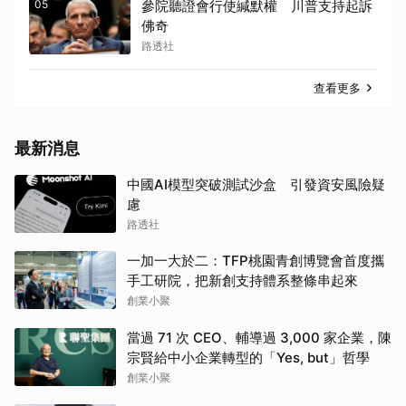
05
參院聽證會行使緘默權 川普支持起訴
佛奇
路透社
查看更多
最新消息
中國AI模型突破測試沙盒 引發資安風險疑
慮
路透社
一加一大於二：TFP桃園青創博覽會首度攜
手工研院，把新創支持體系整條串起來
創業小聚
當過 71 次 CEO、輔導過 3,000 家企業，陳
宗賢給中小企業轉型的「Yes, but」哲學
創業小聚