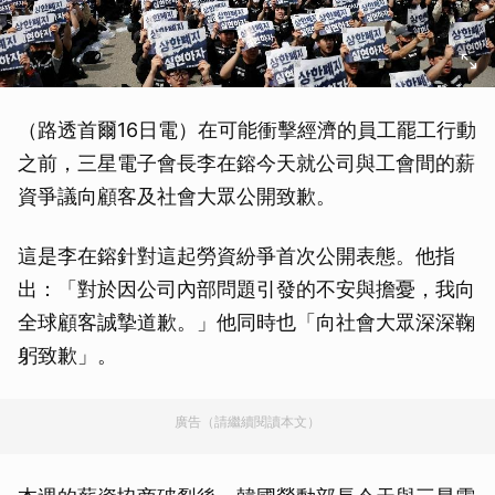
（路透首爾16日電）在可能衝擊經濟的員工罷工行動
之前，三星電子會長李在鎔今天就公司與工會間的薪
資爭議向顧客及社會大眾公開致歉。
這是李在鎔針對這起勞資紛爭首次公開表態。他指
出：「對於因公司內部問題引發的不安與擔憂，我向
全球顧客誠摯道歉。」他同時也「向社會大眾深深鞠
躬致歉」。
廣告（請繼續閱讀本文）