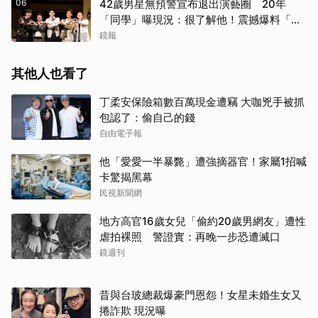
06
42歲男星無預警宣布退出演藝圈 20年
「同學」曝現況：很了解他！震撼爆料「恐
懼」這件事
鏡報
其他人也看了
丁柔安保險箱數百萬現金遭竊 大咖兇手被抓
包認了：偷自己的錢
自由電子報
他「愛愛一半暴斃」遭強摘器官！家屬1招喊
卡驚揭黑幕
民視新聞網
地方高官16歲女兒「偷約20歲男網友」遭性
虐拍裸照 警證實：再晚一步恐遭滅口
鏡週刊
昔與台玻總裁爆豪門恩怨！女星未婚生女又
捲詐欺 現況曝