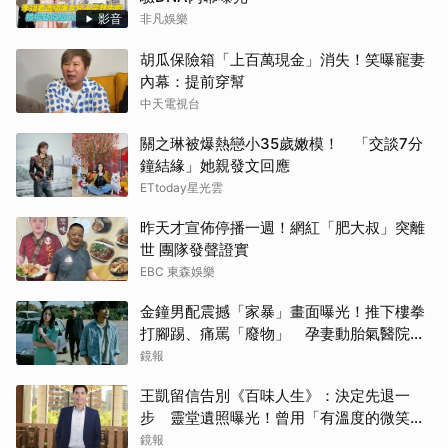
影音
非凡娛樂
胡瓜保險箱「上百萬現金」消失！笑曝寵妻
內幕：提前穿幫
中天電視台
關之琳被爆熱戀小35歲嫩模！ 「交談7分
鐘結緣」她親發文回應
ETtoday星光雲
昨天才宣佈停播一週！網紅「肥大叔」突離
世 團隊發聲證實
EBC 東森娛樂
金鐘男配震撼「家暴」畫面曝光！推下樓拳
打腳踢、痛罵「廢物」 孕妻動胎氣醫院爆
激烈衝突
鏡報
王凱留信告別《百味人生》：決定先退一
步 靈堂遺照曝光！曾用「有溫度的微笑」
祝賀母親節快樂
鏡報