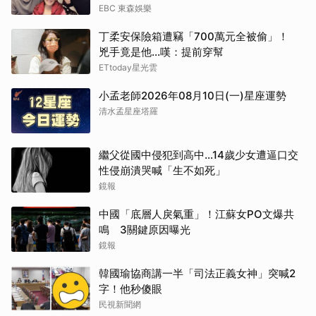
EBC 東森娛樂
丁柔安保險箱遭竊「700萬元全被偷」！
兇手竟是他...嘆：提前穿幫
ETtoday星光雲
小孟老師2026年08月10日(一)星座運勢
清水孟星座塔羅
繼父從國中侵犯到高中…14歲少女遭逼口交
性侵崩潰哭喊「生不如死」
鏡報
中國「底層人戾氣重」！江蘇女PO文爆共
鳴 3關鍵原因曝光
鏡報
韓國瑜協商講一半「司法正義女神」突喊2
字！他秒傻眼
民視新聞網