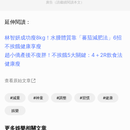
廣告（請繼續閱讀本文）
延伸閱讀：
林智妍成功瘦8kg！水腫體質靠「蕃茄減肥法」6招
不挨餓健康享瘦
趙小僑產後不復胖！不挨餓5大關鍵：4＋2R飲食法
健康瘦
查看原始文章
#減重
#神童
#調整
#習慣
#健康
娛樂
更多娛樂相關文章