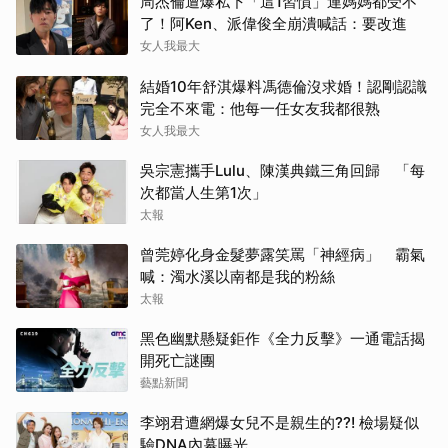
周杰倫遭爆私下「這1習慣」連媽媽都受不
了！阿Ken、派偉俊全崩潰喊話：要改進
女人我最大
結婚10年舒淇爆料馮德倫沒求婚！認剛認識
完全不來電：他每一任女友我都很熟
女人我最大
吳宗憲攜手Lulu、陳漢典鐵三角回歸 「每
次都當人生第1次」
太報
曾莞婷化身金髮夢露笑罵「神經病」 霸氣
喊：濁水溪以南都是我的粉絲
太報
黑色幽默懸疑鉅作《全力反擊》一通電話揭
開死亡謎團
藝點新聞
李翊君遭網爆女兒不是親生的??! 檢場疑似
驗DNA內幕曝光