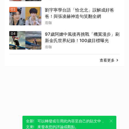
03
劉宇寧學台語「恰北北」誤解成好爸
爸！與張凌赫神造句笑翻全網
造咖
04
97歲阿嬤中風後再挑戰「機翼漫步」刷
新金氏世界紀錄！100歲目標曝光
造咖
查看更多
全新體驗！一鍵引用此內容，透過發布貼
可以轉發或引用此內容至自己的貼文中，
文來輕鬆表達個人立場。
來發表您的評論或觀點。