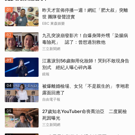
01
昨天才宣佈停播一週！網紅「肥大叔」突離
世 團隊發聲證實
EBC 東森娛樂
02
九孔突淚崩發影片！自爆身障外甥「染腸病
毒險死」 認了：曾想過別救他
三立新聞網
03
江蕙淚別56歲御用化妝師！哭到不敢現身告
別式 經紀人曝心碎內幕
鏡報
04
被爆離婚檢場、女兒「不是親生的」 李翊君
露面回應了
自由電子報
05
27歲知名YouTuber命喪喬治亞 二度屍檢
死因曝光
三立新聞網