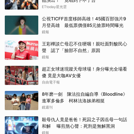
體演出！ 竟唱到下不了台
ETtoday星光雲
公視TICFF首度移師高雄！45國百部強片9
月登高雄 最低票價僅85元搶票時間曝光
鏡報
王彩樺談亡母忍不住哽咽！親吐面對酸民心
聲 認了「臉部不自然」原因
鏡報
超正女球迷現蹤天母球場！身分曝光全場看
傻 竟是大咖AV女優
自由電子報
8年磨一劍 陳法拉自編自導《Bloodline》
進軍多倫多 柯林法洛姊弟相挺
鏡週刊
殺母仇人竟是爸爸！死囚之子因岳母一句話
和解 曝煎熬心聲：死刑是無解黑洞
鏡報