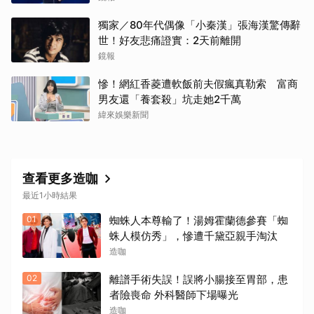
獨家／80年代偶像「小秦漢」張海漢驚傳辭
世！好友悲痛證實：2天前離開
鏡報
慘！網紅香菱遭軟飯前夫假瘋真勒索 富商
男友還「養套殺」坑走她2千萬
緯來娛樂新聞
查看更多造咖
最近1小時結果
01
蜘蛛人本尊輸了！湯姆霍蘭德參賽「蜘
蛛人模仿秀」，慘遭千黛亞親手淘汰
造咖
02
離譜手術失誤！誤將小腸接至胃部，患
者險喪命 外科醫師下場曝光
造咖