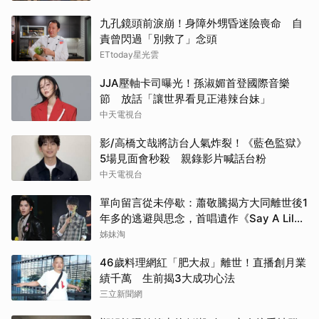
九孔鏡頭前淚崩！身障外甥昏迷險喪命 自
責曾閃過「別救了」念頭
ETtoday星光雲
JJA壓軸卡司曝光！孫淑媚首登國際音樂
節 放話「讓世界看見正港辣台妹」
中天電視台
影/高橋文哉將訪台人氣炸裂！《藍色監獄》
5場見面會秒殺 親錄影片喊話台粉
中天電視台
單向留言從未停歇：蕭敬騰揭方大同離世後1
年多的逃避與思念，首唱遺作《Say A Lil
Something》
姊妹淘
46歲料理網紅「肥大叔」離世！直播創月業
績千萬 生前揭3大成功心法
三立新聞網