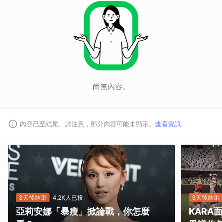
尚無內容。
內容已至結尾。請注意，部分內容可能未顯示。
查看資訊
取消
3天後結束
4.2K人已投
3天後結束
亞莉安娜「暴瘦」掀論戰，你怎麼
KAR