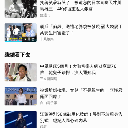
笑著笑著就哭了 被遺忘的日本喜劇天才川
島雄三 4K修復重返大銀幕
鏡週刊
胡瓜「偷錢」送禮老婆糗被發現 砸大錢慶丁
柔安生日害羞了！
影音
非凡娛樂
繼續看下去
中風臥床5個月！大咖音樂人病逝享壽76
歲 乾兒子錯愕：沒人通知我
三立新聞網
被爆離婚檢場、女兒「不是親生的」 李翊君
露面回應了
自由電子報
江蕙淚別56歲御用化妝師！哭到不敢現身告
別式 經紀人曝心碎內幕
鏡報