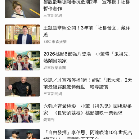
鄭靚歆曝德籍妻抗低潮2年 宣布接手社群
暫停創作
三立新聞網
王凱靈堂照公開！3年前「社群發文」藏洋
蔥
EBC 東森娛樂
2026桃影6部強片登場 小薰帶「鬼祖先」
熱鬧回娘家
緯來娛樂新聞
快訊／才宣布停播1周！網紅「肥大叔」2天
前最後露臉驚傳離世 粉專證實
三立新聞網
六強片齊聚桃影 小薰《祖先鬼》回桃影娘
家 《長安的荔枝》桃影加映一票難求
鏡週刊
「自由發揮」李伯恩、阿達睽違10年世紀合