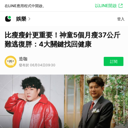
以LINE開啟
在LINE應用程式中開啟。
娛樂
登入
比瘦瘦針更重要！神童5個月瘦37公斤
難逃復胖：4大關鍵找回健康
造咖
訂閱
發布於 06月04日09:30