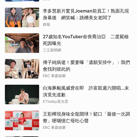
李多慧新片驚見Joeman前員工！熟面孔現
身幕後 網笑喊：跳槽美女老闆了
鏡報
27歲知名YouTuber命喪喬治亞 二度屍檢
死因曝光
三立新聞網
傅子純病逝！愛妻曝「遺願安排中」：我們
會找到彼此的
EBC 東森娛樂
白海豚颱風威脅在即 許富凱週六開唱...未
演竟先道歉
ETtoday星光雲
王彩樺現身味全龍開球！鬆口「最後一次調
整」哽咽憶亡母吐心聲
EBC 東森娛樂