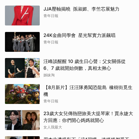
JJA壓軸揭曉 孫淑媚、李竺芯展魅力
青年日報
24K金曲同學會 星光幫實力派飆唱
青年日報
汪峰談醒醒 10 歲生日心聲：父女關係從
6、7 歲就開始倒數，真相太揪心
姊妹淘
【8月新片】汪汪隊勇闖恐龍島 橡樹街覓生
機
青年日報
23歲大女兒傳熱戀旅美大提琴家！賈永婕大
方回應：你們開心媽媽就開心
女人我最大