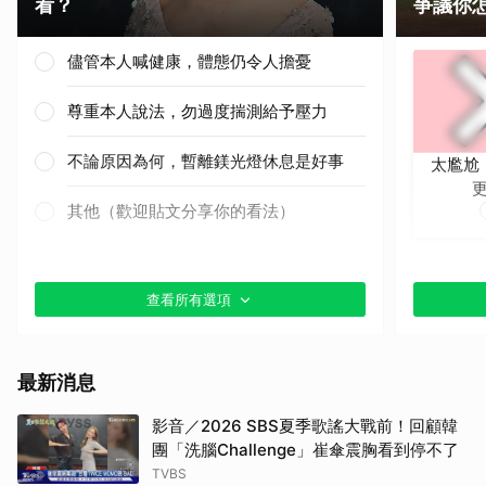
看？
爭議你
儘管本人喊健康，體態仍令人擔憂
尊重本人說法，勿過度揣測給予壓力
不論原因為何，暫離鎂光燈休息是好事
太尷尬
其他（歡迎貼文分享你的看法）
查看所有選項
最新消息
影音／2026 SBS夏季歌謠大戰前！回顧韓
團「洗腦Challenge」崔傘震胸看到停不了
TVBS