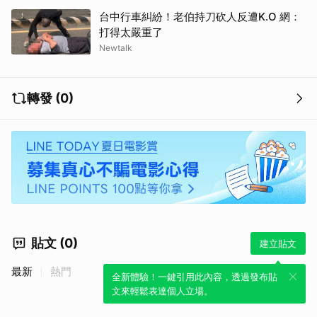
台中行車糾紛！老伯持刀砍人反遭K.O 網：
打得太嚴重了
Newtalk
轉發 (0)
貼文 (0)
建立貼文
最新
熱門
全新體驗！一鍵引用此內容，透過發布貼
文來輕鬆表達個人立場。