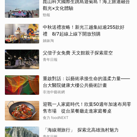
崑山科大國際生跳島遊菊島！海上旅運融合
觀光×文化體驗
勁報
中秋送禮攻略！新光三越集結逾255款好
禮 8/7起線上線下開放預購
姊妹淘
父偕子女免費 天文館親子探索星空
青年日報
重啟對話：以藝術承接生命的溫柔力量——
台大醫院健康大樓公共藝術計畫
非池中藝術網
迎戰一人家庭時代！欣葉50週年加速布局零
售市場 從台菜餐廳走進家庭餐桌
食力 foodNEXT
「海線潮旅行」 探索北高雄漁村魅力
青年日報