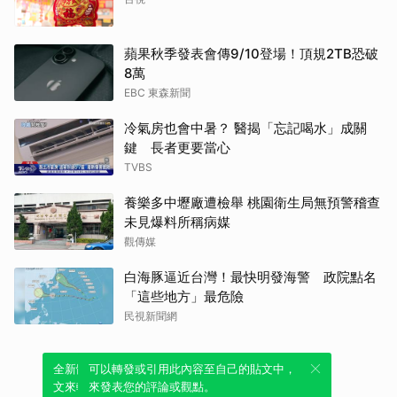
蘋果秋季發表會傳9/10登場！頂規2TB恐破
8萬
EBC 東森新聞
冷氣房也會中暑？ 醫揭「忘記喝水」成關
鍵 長者更要當心
TVBS
養樂多中壢廠遭檢舉 桃園衛生局無預警稽查
未見爆料所稱病媒
觀傳媒
白海豚逼近台灣！最快明發海警 政院點名
「這些地方」最危險
民視新聞網
全新體驗！一鍵引用此內容，透過發布貼
可以轉發或引用此內容至自己的貼文中，
文來輕鬆表達個人立場。
來發表您的評論或觀點。