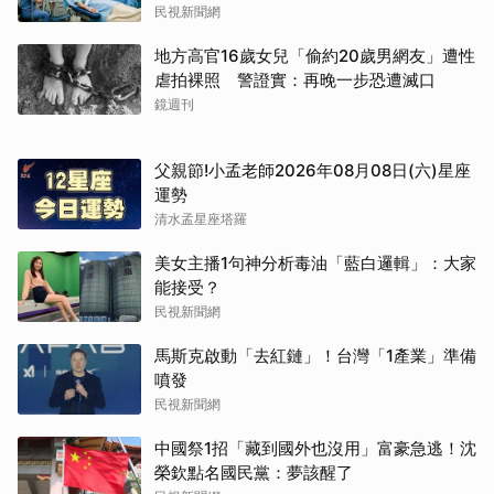
民視新聞網
地方高官16歲女兒「偷約20歲男網友」遭性
取消
虐拍裸照 警證實：再晚一步恐遭滅口
鏡週刊
父親節!小孟老師2026年08月08日(六)星座
運勢
清水孟星座塔羅
美女主播1句神分析毒油「藍白邏輯」：大家
能接受？
民視新聞網
馬斯克啟動「去紅鏈」！台灣「1產業」準備
噴發
民視新聞網
中國祭1招「藏到國外也沒用」富豪急逃！沈
榮欽點名國民黨：夢該醒了