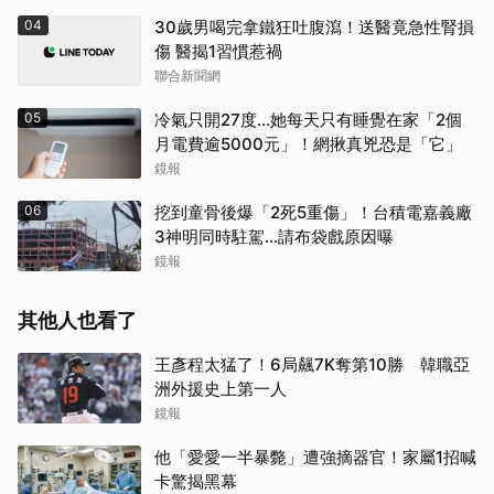
04
30歲男喝完拿鐵狂吐腹瀉！送醫竟急性腎損
傷 醫揭1習慣惹禍
聯合新聞網
05
冷氣只開27度…她每天只有睡覺在家「2個
月電費逾5000元」！網揪真兇恐是「它」
鏡報
06
挖到童骨後爆「2死5重傷」！台積電嘉義廠
3神明同時駐駕...請布袋戲原因曝
鏡報
其他人也看了
王彥程太猛了！6局飆7K奪第10勝 韓職亞
洲外援史上第一人
鏡報
他「愛愛一半暴斃」遭強摘器官！家屬1招喊
卡驚揭黑幕