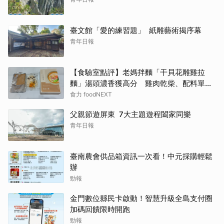
臺文館「愛的練習題」 紙雕藝術揭序幕
青年日報
【食驗室點評】老媽拌麵「干貝花雕雞拉
麵」湯頭濃香獲高分 雞肉乾柴、配料單調
成扣分點
食力 foodNEXT
父親節遊屏東 7大主題遊程闔家同樂
青年日報
臺南農會供品箱資訊一次看！中元採購輕鬆
辦
勁報
金門數位縣民卡啟動！智慧升級全島支付圈
加碼回饋限時開跑
勁報