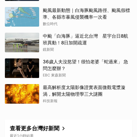
颱風最新動態｜白海豚颱風路徑、颱風假標
準、各縣市暴風侵襲機率一次看
數位時代
中颱「白海豚」逼近北台灣 星宇台日8航
班異動！8日加開疏運
鏡新聞
36歲人夫沒慾望！很怕老婆「蛇過來」 急
問怎麼辦？
EBC 東森新聞
最高解析度太陽影像證實表面微觀電漿漩
渦，解開太陽物理學三大謎團
科技新報
查看更多台灣好新聞
最近1小時結果