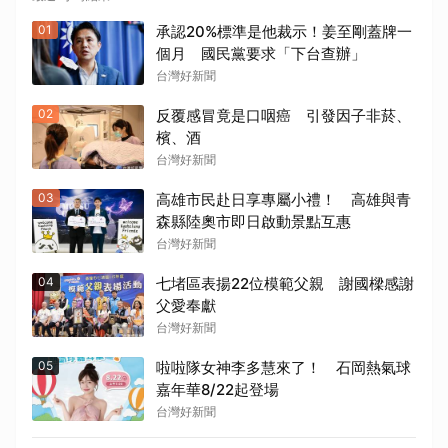
01
承認20%標準是他裁示！姜至剛蓋牌一
個月 國民黨要求「下台查辦」
台灣好新聞
02
反覆感冒竟是口咽癌 引發因子非菸、
檳、酒
台灣好新聞
03
高雄市民赴日享專屬小禮！ 高雄與青
森縣陸奧市即日啟動景點互惠
台灣好新聞
04
七堵區表揚22位模範父親 謝國樑感謝
父愛奉獻
台灣好新聞
05
啦啦隊女神李多慧來了！ 石岡熱氣球
嘉年華8/22起登場
台灣好新聞