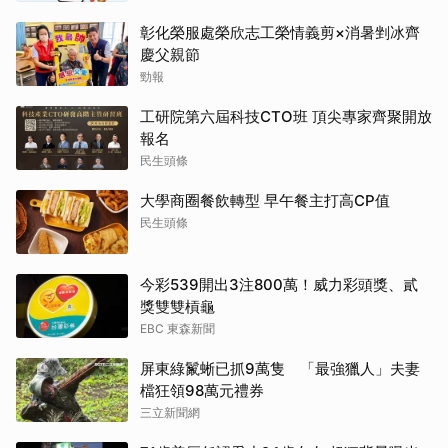
彰化榮服處榮欣志工榮情義剪×消暑剉冰齊
慶父親節
勁報
工研院第六屆科技CTO班 頂尖專家齊聚開放
報名
民生頭條
大學商圈餐飲轉型 早午餐主打高CP值
民生頭條
今彩539開出3注800萬！威力彩頭獎、貳
獎雙雙槓龜
EBC 東森新聞
屏東綠鬣蜥已抓9萬隻 「最強獵人」夫妻
檔狂領98萬元禮券
三立新聞網