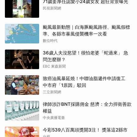
71歲姜厚任認愛小24歲女友 超狂背景曝光
民視新聞網
颱風最新動態｜白海豚颱風路徑、颱風假標
準、各縣市暴風侵襲機率一次看
數位時代
36歲人夫沒慾望！很怕老婆「蛇過來」 急
問怎麼辦？
EBC 東森新聞
致癌油風暴延燒！中聯油脂遞件申請復工
中市府「1原因」駁回
三立新聞網
律師涉詐BNT採購佣金 慈濟：全力捍衛善款
權益
中央廣播電臺
今彩539八百萬頭獎開3注！ 獎落這2縣市
台視