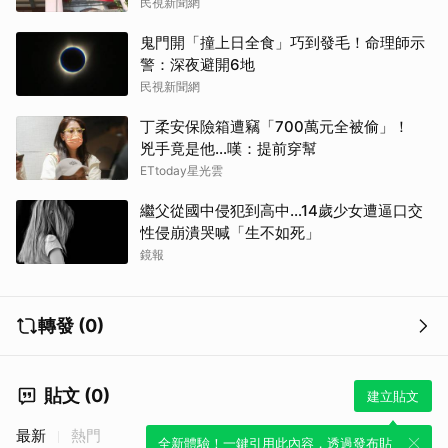
民視新聞網
鬼門開「撞上日全食」巧到發毛！命理師示
警：深夜避開6地
民視新聞網
丁柔安保險箱遭竊「700萬元全被偷」！
兇手竟是他...嘆：提前穿幫
ETtoday星光雲
繼父從國中侵犯到高中…14歲少女遭逼口交
性侵崩潰哭喊「生不如死」
鏡報
轉發 (0)
貼文 (0)
建立貼文
最新
熱門
全新體驗！一鍵引用此內容，透過發布貼