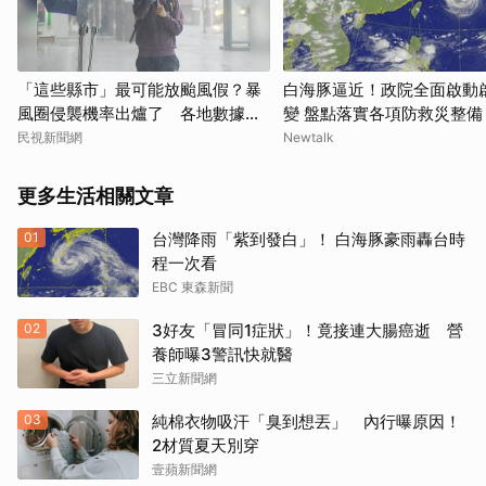
「這些縣市」最可能放颱風假？暴
白海豚逼近！政院全面啟動
風圈侵襲機率出爐了 各地數據一
變 盤點落實各項防救災整備
次看
民視新聞網
Newtalk
更多生活相關文章
01
台灣降雨「紫到發白」！ 白海豚豪雨轟台時
程一次看
EBC 東森新聞
02
3好友「冒同1症狀」！竟接連大腸癌逝 營
養師曝3警訊快就醫
三立新聞網
03
純棉衣物吸汗「臭到想丟」 內行曝原因！
2材質夏天別穿
壹蘋新聞網