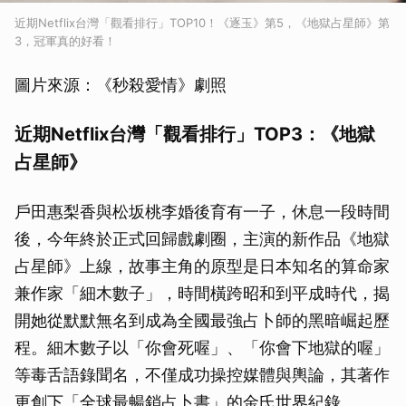
近期Netflix台灣「觀看排行」TOP10！《逐玉》第5，《地獄占星師》第
3，冠軍真的好看！
圖片來源：《秒殺愛情》劇照
近期Netflix台灣「觀看排行」TOP3：《地獄
占星師》
戶田惠梨香與松坂桃李婚後育有一子，休息一段時間
後，今年終於正式回歸戲劇圈，主演的新作品《地獄
占星師》上線，故事主角的原型是日本知名的算命家
兼作家「細木數子」，時間橫跨昭和到平成時代，揭
開她從默默無名到成為全國最強占卜師的黑暗崛起歷
程。細木數子以「你會死喔」、「你會下地獄的喔」
等毒舌語錄聞名，不僅成功操控媒體與輿論，其著作
更創下「全球最暢銷占卜書」的金氏世界紀錄。