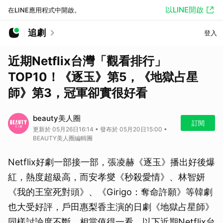
以LINE開啟
在LINE應用程式中開啟。
追劇
登入
近期Netflix台灣「觀看排行」
TOP10！《逐玉》第5，《地獄占星
師》第3，冠軍卻實很好看
beauty美人圈
訂閱
更新於 05月26日16:14 • 發布於 05月20日15:00 •
BEAUTY美人圈編輯團
Netflix好劇一部接一部，張凌赫《逐玉》播出好後爆
紅，熱度超級高，而安孝燮《秒殺愛情》、林智妍
《我的王室死對頭》、《Girigo：奪命許願》等韓劇
也大受好評，戶田惠梨香主演的日劇《地獄占星師》
同樣討論度不斷，相當值得一看。以下近期Netflix台