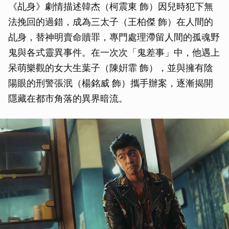
《乩身》劇情描述韓杰（柯震東 飾）因兒時犯下無
法挽回的過錯，成為三太子（王柏傑 飾）在人間的
乩身，替神明賣命贖罪，專門處理滯留人間的孤魂野
鬼與各式靈異事件。在一次次「鬼差事」中，他遇上
呆萌樂觀的女大生葉子（陳姸霏 飾），並與擁有陰
陽眼的刑警張泯（楊銘威 飾）攜手辦案，逐漸揭開
隱藏在都市角落的異界暗流。