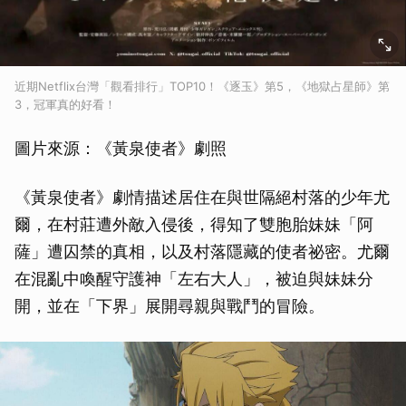
近期Netflix台灣「觀看排行」TOP10！《逐玉》第5，《地獄占星師》第
3，冠軍真的好看！
圖片來源：《黃泉使者》劇照
《黃泉使者》劇情描述居住在與世隔絕村落的少年尤
爾，在村莊遭外敵入侵後，得知了雙胞胎妹妹「阿
薩」遭囚禁的真相，以及村落隱藏的使者祕密。尤爾
在混亂中喚醒守護神「左右大人」，被迫與妹妹分
開，並在「下界」展開尋親與戰鬥的冒險。