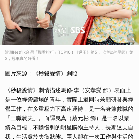
近期Netflix台灣「觀看排行」TOP10！《逐玉》第5，《地獄占星師》第
3，冠軍真的好看！
圖片來源：《秒殺愛情》劇照
《秒殺愛情》劇情描述馬修·李（安孝燮 飾）表面上
是一位經營農場的青年，實際上還同時兼顧研發與經
營工作，在多重壓力下高速運轉，是一名身兼數職的
「三職農夫」。而譚曳真（蔡元彬 飾）是一名以業
績為目標，不斷衝刺的明星購物主持人，長期透支自
我，生活處於失衡狀態。兩人卻在一次工作與生活的