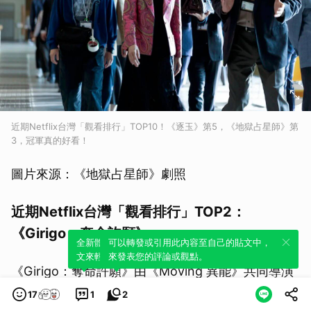
近期Netflix台灣「觀看排行」TOP10！《逐玉》第5，《地獄占星師》第
3，冠軍真的好看！
圖片來源：《地獄占星師》劇照
近期Netflix台灣「觀看排行」TOP2：
《Girigo：奪命許願》
全新體驗！一鍵引用此內容，透過發布貼
可以轉發或引用此內容至自己的貼文中，
文來輕鬆表達個人立場。
來發表您的評論或觀點。
《Girigo：奪命許願》由《Moving 異能》共同導演
朴允瑞執導，並找來全昭映、康美娜、白宣號、玄祐
17
1
2