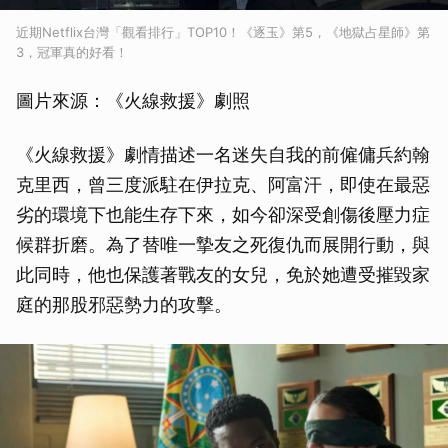
近期Netflix台灣「觀看排行」TOP10！《逐玉》第5，《地獄占星師》第
3，冠軍真的好看！
圖片來源：《火線救援》劇照
《火線救援》劇情描述一名迷失自我的前僱傭兵約翰
克里西，曾三度派駐在伊拉克、阿富汗，即使在最惡
劣的環境下也能生存下來，如今卻深受創傷後壓力症
候群折磨。為了替唯一摯友之死復仇而展開行動，與
此同時，他也保護著戰友的女兒，免於她遭受摧毀家
庭的那股邪惡勢力的攻擊。