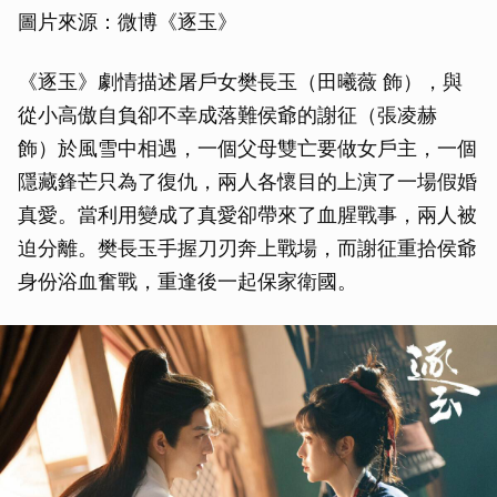
圖片來源：微博《逐玉》
《逐玉》劇情描述屠戶女樊長玉（田曦薇 飾），與
從小高傲自負卻不幸成落難侯爺的謝征（張凌赫
飾）於風雪中相遇，一個父母雙亡要做女戶主，一個
隱藏鋒芒只為了復仇，兩人各懷目的上演了一場假婚
真愛。當利用變成了真愛卻帶來了血腥戰事，兩人被
迫分離。樊長玉手握刀刃奔上戰場，而謝征重拾侯爺
身份浴血奮戰，重逢後一起保家衛國。