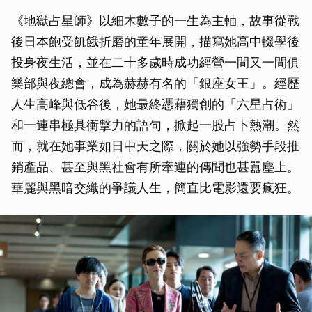
《地獄占星師》以細木數子的一生為主軸，故事從戰
後日本飽受飢餓折磨的童年展開，描寫她高中輟學後
投身夜生活，並在二十多歲時成功經營一間又一間俱
樂部與夜總會，成為赫赫有名的「銀座女王」。經歷
人生高峰與低谷後，她最終憑藉獨創的「六星占術」
和一連串極具衝擊力的語句，掀起一股占卜熱潮。然
而，就在她事業如日中天之際，關於她以強勢手段推
銷產品、甚至與黑社會有所牽連的傳聞也甚囂塵上。
華麗與黑暗交織的爭議人生，簡直比電影還要瘋狂。