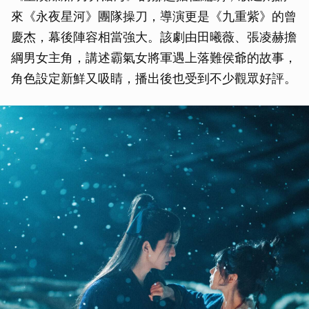
來《永夜星河》團隊操刀，導演更是《九重紫》的曾
慶杰，幕後陣容相當強大。該劇由田曦薇、張凌赫擔
綱男女主角，講述霸氣女將軍遇上落難侯爺的故事，
角色設定新鮮又吸睛，播出後也受到不少觀眾好評。