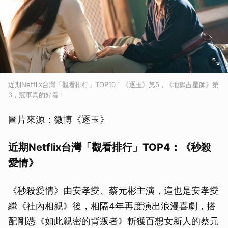
近期Netflix台灣「觀看排行」TOP10！《逐玉》第5，《地獄占星師》第
3，冠軍真的好看！
圖片來源：微博《逐玉》
近期Netflix台灣「觀看排行」TOP4：《秒殺
愛情》
《秒殺愛情》由安孝燮、蔡元彬主演，這也是安孝燮
繼《社內相親》後，相隔4年再度演出浪漫喜劇，搭
配剛憑《如此親密的背叛者》斬獲百想女新人的蔡元