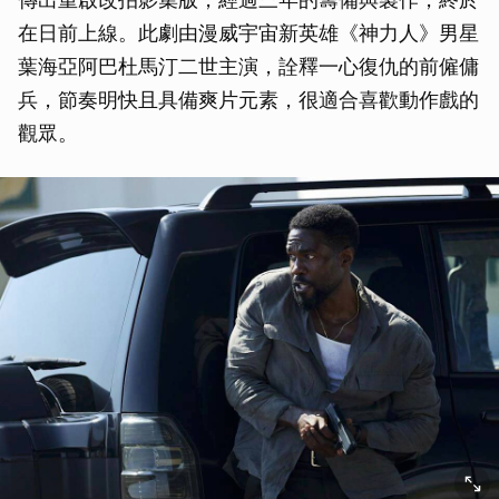
在日前上線。此劇由漫威宇宙新英雄《神力人》男星
葉海亞阿巴杜馬汀二世主演，詮釋一心復仇的前僱傭
兵，節奏明快且具備爽片元素，很適合喜歡動作戲的
觀眾。