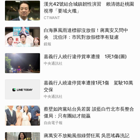
漢光42號結合城鎮韌性演習 賴清德赴桃園
視導「要域火殲」
CTWANT
白海豚風雨達標卻沒放假！蔣萬安又問中
央 沈伯洋：市民對放假標準有疑慮
鏡報
嘉義行人繞行違停貨車遭撞 1死1傷(圖)
中央通訊社
嘉義行人繞違停貨車遭撞1死1傷 駕駛10萬
交保
中央通訊社
蔡壁如跨黨站台吳若茵 談藍白竹北市長整合
僵局：只有團結才能贏
自由電子報
蔣萬安不放颱風假綠營狂罵 吳思瑤轟洗記