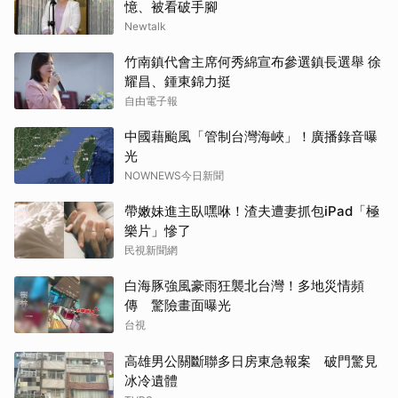
憶、被看破手腳
Newtalk
竹南鎮代會主席何秀綿宣布參選鎮長選舉 徐
耀昌、鍾東錦力挺
自由電子報
中國藉颱風「管制台灣海峽」！廣播錄音曝
光
NOWNEWS今日新聞
帶嫩妹進主臥嘿咻！渣夫遭妻抓包iPad「極
樂片」慘了
民視新聞網
白海豚強風豪雨狂襲北台灣！多地災情頻
傳 驚險畫面曝光
台視
高雄男公關斷聯多日房東急報案 破門驚見
冰冷遺體