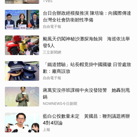
TVBS
台日合辦政經模擬推演 陳培瑜：向國際傳達
台灣全社會防衛韌性準備
自由電子報
颱風天仍闖神秘沙灘探海蝕洞 海巡依法舉
發5人
三立新聞網
「鐵道體驗」站長帽竟掛中國國徽 日管處致
歉：廠商誤放
自由電子報
蔣萬安沒停班課稱中央沒發陸警 她轟別甩
鍋
NOWNEWS今日新聞
藍白公投數量未定 黃國昌：鞭刑議題將辦
4對4辯論
上報