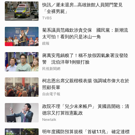
快訊／遲未退房...高雄旅館人員開門驚見
「全裸男屍」
TVBS
菊系議員范織欽涉貪交保 國民黨：新潮流
太可怕！看到的只是冰山一角
鏡報
蔣萬安甩鍋糗了！稱不放假因氣象署沒發陸
警 沈伯洋舉1例狠打臉
民視新聞網
柯志恩出席父親楷模表揚 強調城市偉大在於
照顧長輩
自由電子報
政院不理「兒少未來帳戶」 黃國昌開砲：清
德宗又打算毀憲亂政
Newtalk
明年度國防預算規模「首破1.1兆」 確定達標