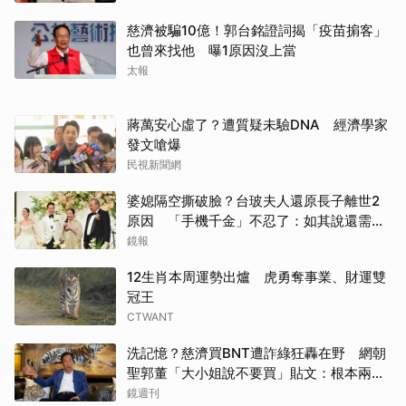
慈濟被騙10億！郭台銘證詞揭「疫苗掮客」
也曾來找他 曝1原因沒上當
太報
蔣萬安心虛了？遭質疑未驗DNA 經濟學家
發文嗆爆
民視新聞網
婆媳隔空撕破臉？台玻夫人還原長子離世2
原因 「手機千金」不忍了：如其說還需要
離開嗎？
鏡報
12生肖本周運勢出爐 虎勇奪事業、財運雙
冠王
CTWANT
洗記憶？慈濟買BNT遭詐綠狂轟在野 網朝
聖郭董「大小姐說不要買」貼文：根本兩碼
事
鏡週刊