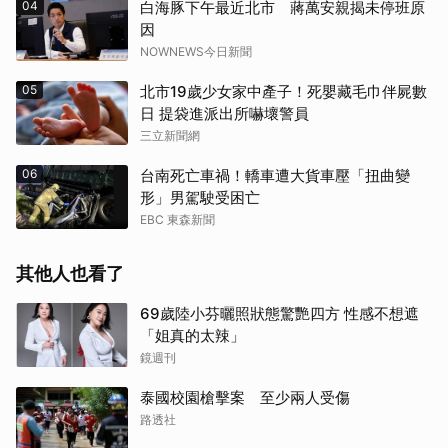
04
白海豚下午最近北市 蔣萬安親揭未停班原
因
NOWNEWS今日新聞
05
北市19歲少女家中產子！死嬰藏毛巾伴屍數
日 提袋進派出所嚇壞警員
三立新聞網
06
台南死亡車禍！轎車遭大貨車壓「扭曲變
形」男駕駛受困亡
EBC 東森新聞
其他人也看了
69歲陸小芬曬照狀態驚艷四方 性感不想遮
「姐真的太辣」
鏡週刊
泰國校園槍擊案 至少兩人受傷
路透社