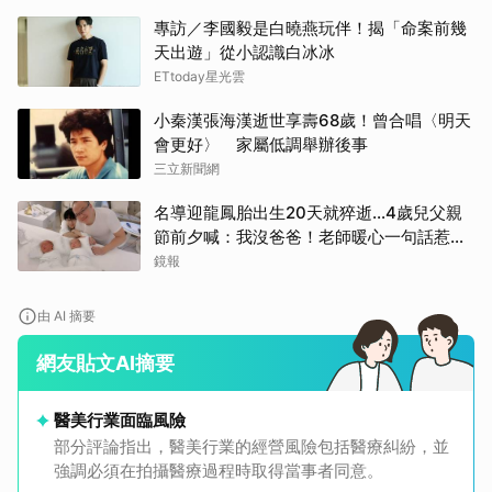
專訪／李國毅是白曉燕玩伴！揭「命案前幾
天出遊」從小認識白冰冰
ETtoday星光雲
小秦漢張海漢逝世享壽68歲！曾合唱〈明天
會更好〉 家屬低調舉辦後事
三立新聞網
名導迎龍鳳胎出生20天就猝逝...4歲兒父親
節前夕喊：我沒爸爸！老師暖心一句話惹哭
遺孀
鏡報
由 AI 摘要
網友貼文AI摘要
醫美行業面臨風險
部分評論指出，醫美行業的經營風險包括醫療糾紛，並
強調必須在拍攝醫療過程時取得當事者同意。