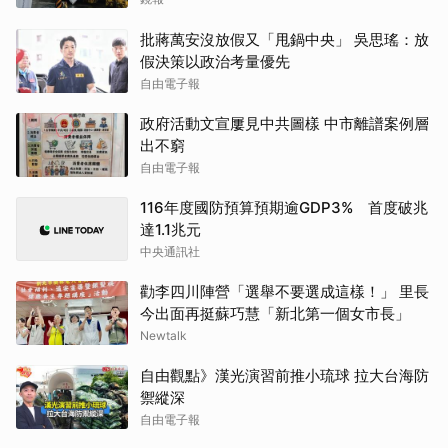
批蔣萬安沒放假又「甩鍋中央」 吳思瑤：放
假決策以政治考量優先
自由電子報
政府活動文宣屢見中共圖樣 中市離譜案例層
出不窮
自由電子報
116年度國防預算預期逾GDP3% 首度破兆
達1.1兆元
中央通訊社
勸李四川陣營「選舉不要選成這樣！」 里長
今出面再挺蘇巧慧「新北第一個女市長」
Newtalk
自由觀點》漢光演習前推小琉球 拉大台海防
禦縱深
自由電子報