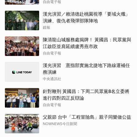
自由電子報
漢光演習／賴清德赴桃園視導「要域火殲」
演練、復仇者飛彈部隊陣地
鏡報
陳清龍山城服務處揭牌！ 黃國昌：民眾黨與
江啟臣並肩延續盧秀燕市政
自由電子報
漢光演習 憲指部實施北捷地下路線運補任
務演練
中央通訊社
針對鞭刑 黃國昌：下周二民眾黨8名立委將
進行四對四正反辯論
自由電子報
父親節 台中「工程冒險島」親子同樂做公益
NOWNEWS今日新聞