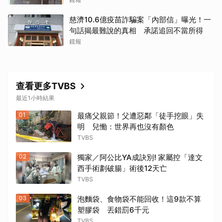
慈濟10.6億疫苗詐騙案「內部信」曝光！一
句話揭最難說的真相 承諾追回不當所得
鏡報
查看更多TVBS
最近1小時結果
01
最痛父親節！父遭惡鄰「徒手挖眼」失
明 兒慟：世界再也沒有顏色
TVBS
02
獨家／阿公比YA成訣別! 家屬控「達文
西手術劃破腸」術後12天亡
TVBS
03
泡麵袋、食物袋不能回收！這9款不算
塑膠袋 丟錯罰6千元
TVBS