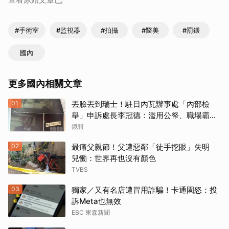
#手術室
#監視器
#拍攝
#醫美
#罰鍰
國內
更多國內相關文章
01
丟臉丟到瑞士！駐日內瓦辦事處「內部檢
舉」申訴處長李冠德：濫用公帑、職場霸
凌、超速仔拒繳罰單 外交部要查了
鏡報
02
最痛父親節！父遭惡鄰「徒手挖眼」失明
兒慟：世界再也沒有顏色
TVBS
03
獨家／又有名店遭冒用詐騙！卡通園怒：投
訴Meta也無效
EBC 東森新聞