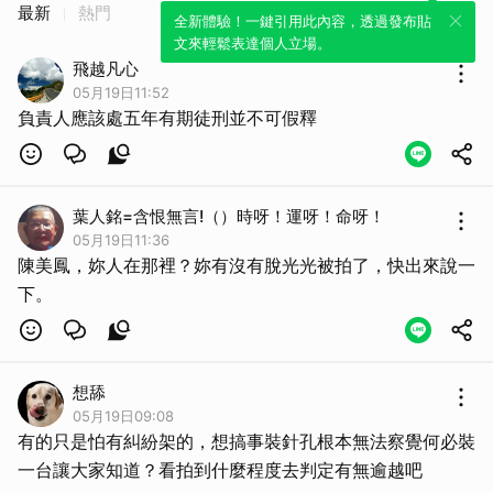
最新
熱門
全新體驗！一鍵引用此內容，透過發布貼
文來輕鬆表達個人立場。
飛越凡心
05月19日11:52
負責人應該處五年有期徒刑並不可假釋
葉人銘=含恨無言!（）時呀！運呀！命呀！
05月19日11:36
陳美鳳，妳人在那裡？妳有沒有脫光光被拍了，快出來說一
下。
想舔
05月19日09:08
有的只是怕有糾紛架的，想搞事裝針孔根本無法察覺何必裝
一台讓大家知道？看拍到什麼程度去判定有無逾越吧