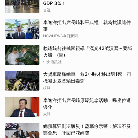
GDP 3%！
台視
李逸洋拒出席長崎和平典禮 就為抗議這件
事
NOWNEWS今日新聞
賴總統前往桃園視導「漢光42號演習－要域
火殲」(圖)
中央通訊社
大貨車壓爛轎車 救2小時才移出釀1死 司
機喊太累竟驗出毒駕
鏡報
李逸洋拒出席長崎原爆紀念活動 曝座位遭
矮化
太報
總預算狂刪凍釀災！藍幕僚示警：解凍不及
部會恐「吐回已花經費」