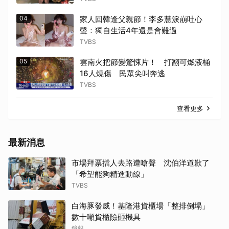
04
家人回韓逢父親節！李多慧淚崩吐心
聲：獨自生活4年還是會難過
TVBS
05
雲南火把節變驚悚片！ 打翻可燃液桶
16人燒傷 民眾尖叫奔逃
TVBS
查看更多
最新消息
市場拜票擋人去路遭嗆聲 沈伯洋道歉了
「希望能夠精進動線」
TVBS
白海豚發威！基隆港貨櫃場「整排倒塌」
數十噸貨櫃險砸機具
鏡報