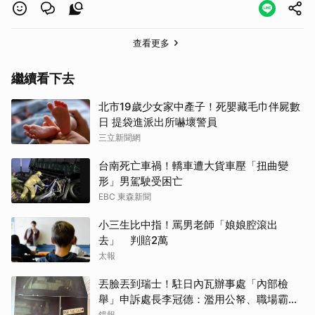
查看更多
繼續看下去
北市19歲少女家中產子！死嬰藏毛巾伴屍數
日 提袋進派出所嚇壞警員
三立新聞網
取消
台南死亡車禍！轎車遭大貨車壓「扭曲變
形」男駕駛受困亡
EBC 東森新聞
小三生比中指！罵男老師「娘娘腔滾出
去」 判賠2萬
太報
丟臉丟到瑞士！駐日內瓦辦事處「內部檢
舉」申訴處長李冠德：濫用公帑、職場霸
凌、超速仔拒繳罰單 外交部要查了
鏡報