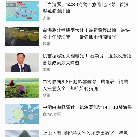
「白海豚」14:30海警！擦邊北台灣 首波
警戒範圍出爐
太報
白海豚北轉機率大降！最新路徑出爐「最快
今下午發海警」 最強風雨時間曝光
鏡報
疫苗掮客案真相曝光！ 石崇良：過多政治語
言是政策最大障礙
太報
白海豚颱風8日起影響臺灣 農糧署：請農
友注意安全、加強防範措施
勁報
中颱白海豚逼近 氣象署預計14：30發海警
台灣好新聞
上山下海 !萬能科大室設系走出教室 特色