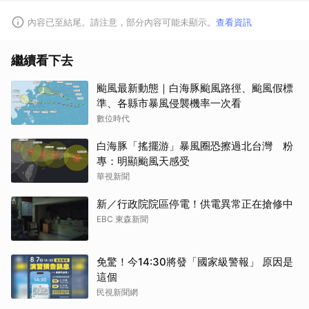
內容已至結尾。請注意，部分內容可能未顯示。
查看資訊
繼續看下去
颱風最新動態｜白海豚颱風路徑、颱風假標
準、各縣市暴風侵襲機率一次看
數位時代
白海豚「搖擺游」暴風圈恐擦過北台灣 粉
專：明顯颱風天感受
華視新聞
新／行政院院區停電！供電異常正在搶修中
EBC 東森新聞
免驚！今14:30將發「國家級警報」 原因是
這個
民視新聞網