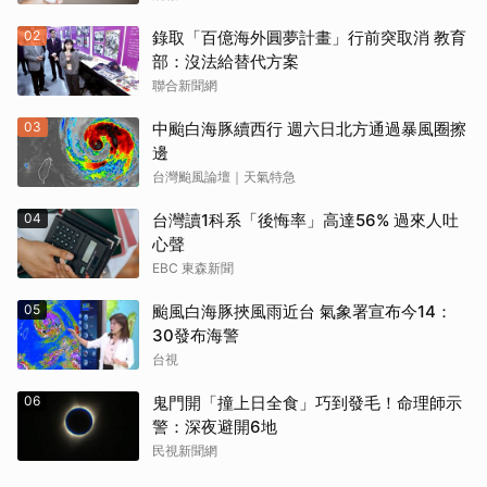
02
錄取「百億海外圓夢計畫」行前突取消 教育
部：沒法給替代方案
聯合新聞網
03
中颱白海豚續西行 週六日北方通過暴風圈擦
邊
台灣颱風論壇｜天氣特急
04
台灣讀1科系「後悔率」高達56% 過來人吐
心聲
EBC 東森新聞
05
颱風白海豚挾風雨近台 氣象署宣布今14：
30發布海警
台視
06
鬼門開「撞上日全食」巧到發毛！命理師示
警：深夜避開6地
民視新聞網