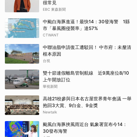
很常見
EBC 東森新聞
中颱白海豚進逼！最快14：30發海警 1縣
市「暴風圈侵襲率」達57%
CTWANT
中聯油脂申請復工遭駁回！ 中市府：未釐清
根本原因
台視
雙十節連假離島管制航線 近9萬座位8/10
上午開放訂位
華視新聞
高雄21校參與日本名古屋世界青年會議 一舉
抱回3大賞、9白金、9金獎
Newtalk
颱風白海豚挾風雨近台 氣象署宣布今14：
30發布海警