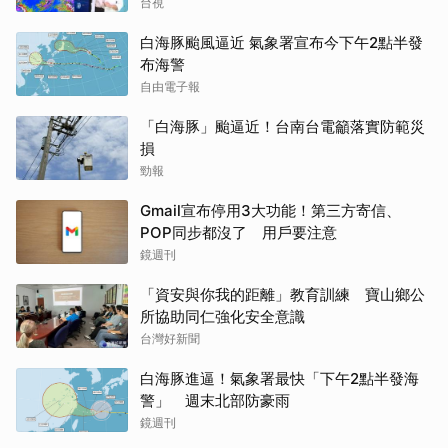
台視
白海豚颱風逼近 氣象署宣布今下午2點半發
布海警
自由電子報
「白海豚」颱逼近！台南台電籲落實防範災
損
勁報
Gmail宣布停用3大功能！第三方寄信、
POP同步都沒了 用戶要注意
鏡週刊
「資安與你我的距離」教育訓練 寶山鄉公
所協助同仁強化安全意識
台灣好新聞
白海豚進逼！氣象署最快「下午2點半發海
警」 週末北部防豪雨
鏡週刊