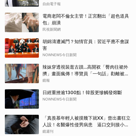
自由電子報
電商老闆不倫女主管！正宮翻出「超色道具
包」崩潰
民視新聞網
胡錦濤遭滅門？知情官員：習近平應不會謀
害
NOWNEWS今日新聞
辣妹穿透視裝逛古蹟…高開衩「臀肉往裙外
擠」畫面瘋傳！導覽員「一句話」勸離被狂
讚
鏡報
日經重挫逾1300點！韓股更慘觸發熔斷
NOWNEWS今日新聞
「真羨慕年輕人被摸幾下就XX」曾出書狂立
人設！名醫爆性侵男病患 逼口交到接小孩
鬧鐘響才停
鏡週刊