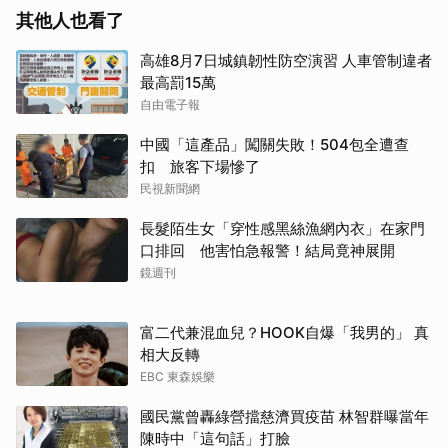
其他人也看了
高雄8月7日城鎮韌性防空演習 人車管制違者
最高罰15萬
自由電子報
中國「這產品」闖關失敗！504包全遭查
扣 旅客下場慘了
民視新聞網
長髮陌生女「穿性感黑絲漁網內衣」在家門
口排回 他害怕急報警！結局竟神展開
鏡週刊
富二代兼混血兒？HOOK自爆「我男的」 真
相大反轉
EBC 東森娛樂
國民黨曾轟綠營擋慈濟買疫苗 林智群曝當年
陳時中「這句話」打臉