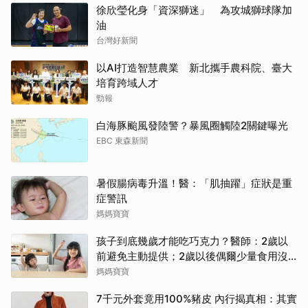
徐欣瑩化身「資深獅迷」 為攻城獅球隊加
油
台灣好新聞
以AI打造智慧農業 新北攜手農科院、臺大
培育跨域人才
勁報
白海豚颱風發陸警？暴風圈觸陸2關鍵曝光
EBC 東森新聞
暑假腸病毒升溫！醫：「肌抽躍」症狀是重
症警訊
媽媽寶寶
孩子到底幾歲才能吃巧克力？醫師：2歲以
前避免主動提供；2歲以後偶爾少量食用沒
問題
媽媽寶寶
7千元外套竟用100%豬皮 內行揭真相：其實