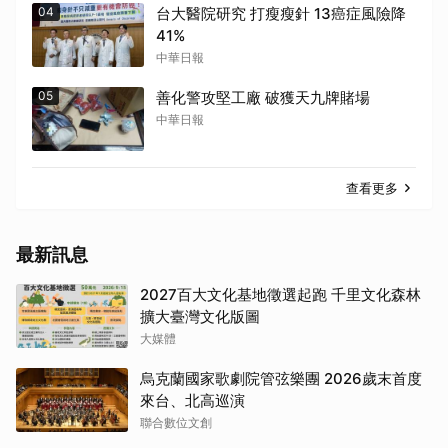
04
台大醫院研究 打瘦瘦針 13癌症風險降
41%
中華日報
05
善化警攻堅工廠 破獲天九牌賭場
中華日報
查看更多
最新訊息
2027百大文化基地徵選起跑 千里文化森林
擴大臺灣文化版圖
大媒體
烏克蘭國家歌劇院管弦樂團 2026歲末首度
來台、北高巡演
聯合數位文創