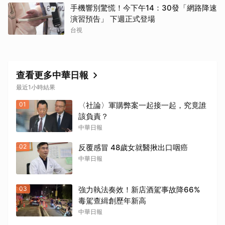
手機響別驚慌！今下午14：30發「網路降速
演習預告」 下週正式登場
台視
查看更多中華日報
最近1小時結果
01
〈社論〉軍購弊案一起接一起，究竟誰
該負責？
中華日報
02
反覆感冒 48歲女就醫揪出口咽癌
中華日報
03
強力執法奏效！新店酒駕事故降66%
毒駕查緝創歷年新高
中華日報