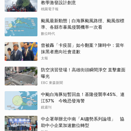
教學激發設計創意
桃園電子報
颱風最新動態｜白海豚颱風路徑、颱風假標
準、各縣市暴風侵襲機率一次看
數位時代
曾被轟「卡疫苗」如今翻案？陳時中：當年
抹黑者應向社會道歉
太報
防空演習登場！高雄街頭瞬間淨空 直擊畫面
曝光
EBC 東森新聞
中颱白海豚短暫回血！基隆侵襲率45%、連
江57% 今晚恐發海警
鏡週刊
中企署舉辦北中南「AI趨勢系列論壇」 協
助中小企業加速數位轉型