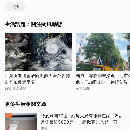
生活
生活話題：關注颱風動態
白海豚進逼會放颱風假？全台各縣
颱風白海豚周末接近 北市
市暴風侵襲率曝
處：已加強樹木、路燈防災
EBC 東森新聞
華視新聞
更多生活相關文章
01
冷氣只開27度…她每天只有睡覺在家「2個
月電費逾5000元」！網揪真兇恐是「它」
鏡報