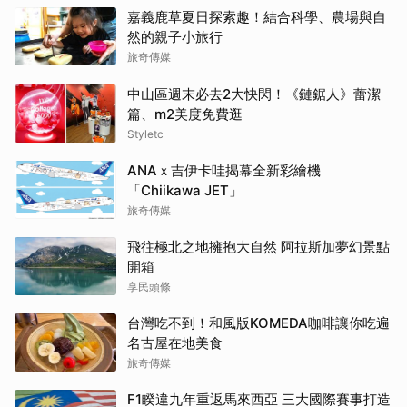
嘉義鹿草夏日探索趣！結合科學、農場與自
然的親子小旅行
旅奇傳媒
中山區週末必去2大快閃！《鏈鋸人》蕾潔
篇、m2美度免費逛
Styletc
ANAｘ吉伊卡哇揭幕全新彩繪機
「Chiikawa JET」
旅奇傳媒
飛往極北之地擁抱大自然 阿拉斯加夢幻景點
開箱
享民頭條
台灣吃不到！和風版KOMEDA咖啡讓你吃遍
名古屋在地美食
旅奇傳媒
F1睽違九年重返馬來西亞 三大國際賽事打造