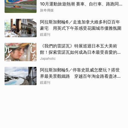
10月運動旅遊熱潮 賽車、自行車、路跑同週
登場
旅奇傳媒
阿拉斯加郵輪6／走進加拿大維多利亞百年
豪宅 用英式下午茶感受花園城市優雅氛圍
鏡週刊
《我們的雷諾瓦》特展巡迴日本五大美術
館！探索雷諾瓦如何成為日本最受喜愛的印
象派畫家
Japaholic
阿拉斯加郵輪5／停靠史凱威怎麼玩？搭世
界最美景觀鐵路 穿越百年淘金路看盡冰
河、峽谷與雪山
鏡週刊