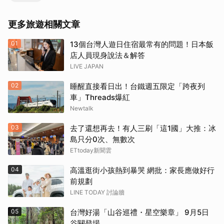
更多旅遊相關文章
01
13個台灣人遊日住宿最常有的問題！日本飯
店人員現身說法＆解答
LIVE JAPAN
02
睡醒直接看日出！台鐵週五限定「跨夜列
車」Threads爆紅
Newtalk
03
去了還想再去！有人三刷「這1國」大推：冰
島只分0次、無數次
ETtoday新聞雲
04
高溫逛街小孩熱到暴哭 網批：家長應做好行
前規劃
LINE TODAY 討論牆
05
台灣好湯「山谷巡禮・星空樂章」 9月5日
谷關登場