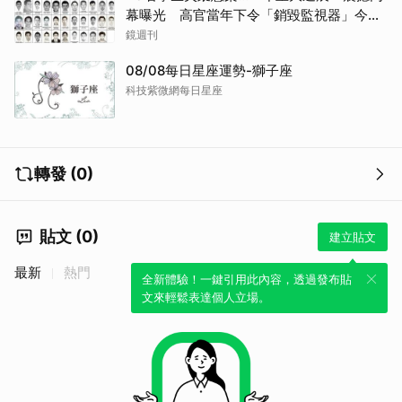
幕曝光 高官當年下令「銷毀監視器」今遭
逮
鏡週刊
08/08每日星座運勢-獅子座
取消
科技紫微網每日星座
轉發 (0)
貼文 (0)
建立貼文
最新
熱門
全新體驗！一鍵引用此內容，透過發布貼
文來輕鬆表達個人立場。