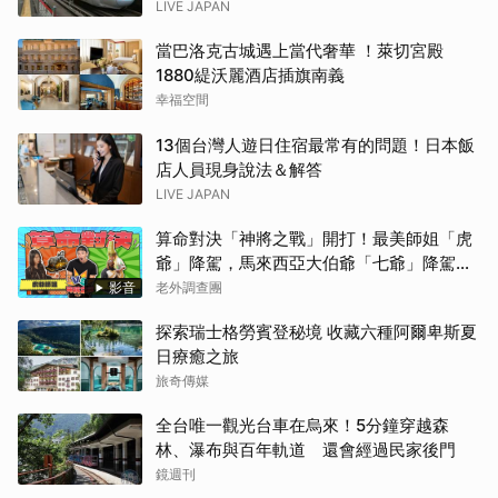
LIVE JAPAN
當巴洛克古城遇上當代奢華 ！萊切宮殿
1880緹沃麗酒店插旗南義
幸福空間
13個台灣人遊日住宿最常有的問題！日本飯
店人員現身說法＆解答
LIVE JAPAN
算命對決「神將之戰」開打！最美師姐「虎
爺」降駕，馬來西亞大伯爺「七爺」降駕。
當虎爺對上七爺，神明之間的較量究竟誰會
影音
老外調查團
勝出？【老外調查團】
探索瑞士格勞賓登秘境 收藏六種阿爾卑斯夏
日療癒之旅
旅奇傳媒
全台唯一觀光台車在烏來！5分鐘穿越森
林、瀑布與百年軌道 還會經過民家後門
鏡週刊