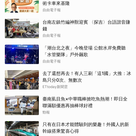
術卡車來基隆
自由電子報
台南左鎮竹編神獸迎賓 〈探吉〉台語諧音賺
錢
自由電子報
「潮台北之夜」今晚登場 公館水岸免費聽
「水管樂隊」戶外飆歌
自由電子報
去了還想再去！有人三刷「這1國」大推：冰
島只分0次、無數次
ETtoday新聞雲
臺南虱目魚×中華職棒掀吃魚熱潮！即日全
聯滿額優惠再抽棒球好禮
勁報
只有在日本才能體驗到的樂趣！外國人的新
幹線搭乘驚喜心得