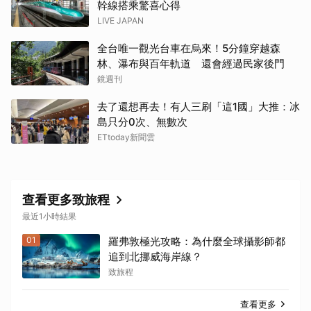
幹線搭乘驚喜心得
LIVE JAPAN
全台唯一觀光台車在烏來！5分鐘穿越森
林、瀑布與百年軌道 還會經過民家後門
鏡週刊
去了還想再去！有人三刷「這1國」大推：冰
島只分0次、無數次
ETtoday新聞雲
查看更多致旅程
最近1小時結果
01
羅弗敦極光攻略：為什麼全球攝影師都
追到北挪威海岸線？
致旅程
查看更多