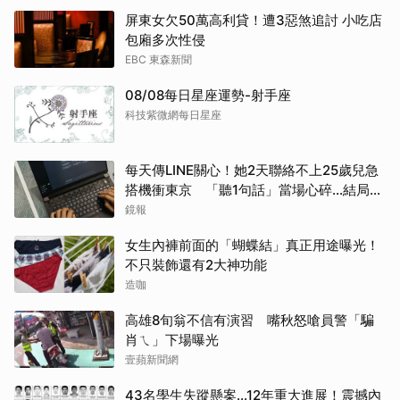
屏東女欠50萬高利貸！遭3惡煞追討 小吃店
包廂多次性侵
EBC 東森新聞
08/08每日星座運勢-射手座
科技紫微網每日星座
每天傳LINE關心！她2天聯絡不上25歲兒急
搭機衝東京 「聽1句話」當場心碎...結局看
哭網
鏡報
女生內褲前面的「蝴蝶結」真正用途曝光！
不只裝飾還有2大神功能
造咖
高雄8旬翁不信有演習 嘴秋怒嗆員警「騙
肖ㄟ」下場曝光
壹蘋新聞網
43名學生失蹤懸案...12年重大進展！震撼內