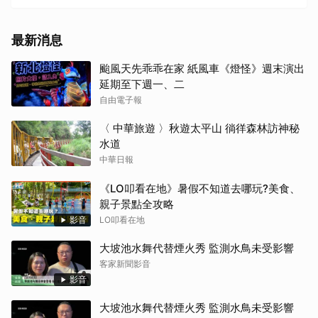
最新消息
颱風天先乖乖在家 紙風車《燈怪》週末演出
延期至下週一、二
自由電子報
〈 中華旅遊 〉秋遊太平山 徜徉森林訪神秘
水道
中華日報
《LO叩看在地》暑假不知道去哪玩?美食、
親子景點全攻略
影音
LO叩看在地
大坡池水舞代替煙火秀 監測水鳥未受影響
客家新聞影音
影音
大坡池水舞代替煙火秀 監測水鳥未受影響