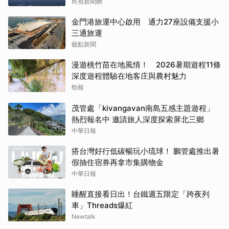
民視新聞網
金門港旅運中心啟用 通力27座設備支援小
三通旅運
藝點新聞
漫遊桃竹苗在地風情！ 2026暑期遊程11條
深度遊程體驗在地客庄與農村魅力
勁報
茂管處「kivangavan南島五感主題遊程」
熱烈報名中 邀請旅人深度探索屏北三鄉
中華日報
搭台灣好行低碳暢玩小琉球！ 鵬管處推出暑
假抽住宿券再拿市集購物金
中華日報
睡醒直接看日出！台鐵週五限定「跨夜列
車」Threads爆紅
Newtalk