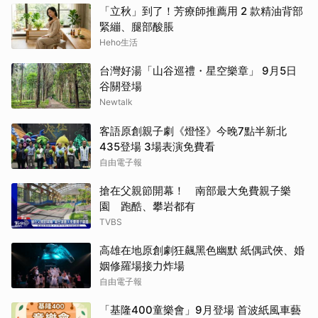
「立秋」到了！芳療師推薦用 2 款精油背部
緊繃、腿部酸脹
Heho生活
台灣好湯「山谷巡禮・星空樂章」 9月5日
谷關登場
Newtalk
客語原創親子劇《燈怪》今晚7點半新北
435登場 3場表演免費看
自由電子報
搶在父親節開幕！ 南部最大免費親子樂
園 跑酷、攀岩都有
TVBS
高雄在地原創劇狂飆黑色幽默 紙偶武俠、婚
姻修羅場接力炸場
自由電子報
「基隆400童樂會」9月登場 首波紙風車藝