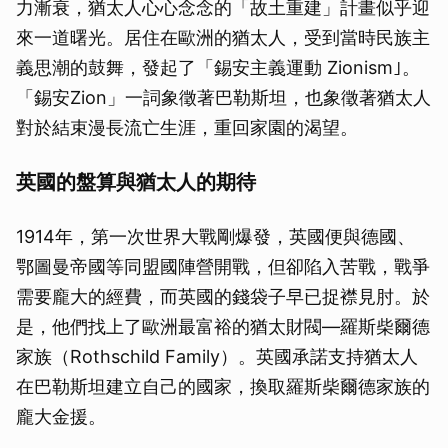
力漸衰，猶太人心心念念的「故土重建」計畫似乎迎
來一道曙光。居住在歐洲的猶太人，受到當時民族主
義思潮的鼓舞，發起了「錫安主義運動 Zionism｣。
「錫安Zion」一詞象徵著巴勒斯坦，也象徵著猶太人
對於結束漫長流亡生涯，重回家園的渴望。
英國的盤算與猶太人的期待
1914年，第一次世界大戰剛爆發，英國便與德國、
鄂圖曼帝國等同盟國陣營開戰，但卻陷入苦戰，戰爭
需要龐大的經費，而英國的錢袋子早已捉襟見肘。於
是，他們找上了歐洲最富裕的猶太財閥—羅斯柴爾德
家族（Rothschild Family）。英國承諾支持猶太人
在巴勒斯坦建立自己的國家，換取羅斯柴爾德家族的
龐大金援。