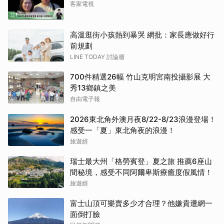
客家電視
高溫逛街小孩熱到暴哭 網批：家長應做好行
前規劃
LINE TODAY 討論牆
700件精選26幅 竹山克明宮南投攝影展 大
秀13鄉鎮之美
自由電子報
2026東北角外澳月夜8/22-8/23浪漫登場！
感受一「夏」東北角夜的浪漫！
旅遊經
瑞士最大州「格勞賓登」夏之旅 推薦6座山
間秘境，感受不同阿爾卑斯療癒度假風情！
旅遊經
富士山頂可樂賣多少才合理？他嫌貴遭網一
面倒打臉