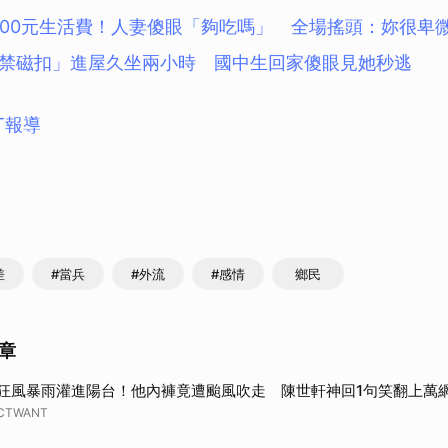
500元生活費！人妻傻眼「夠吃嗎」 全場搖頭：妳很卑
禁磁扣」進屋久坐兩小時 國中生回家傻眼見她秒逃
T報導
差
#當兵
#外流
#感情
鄉民
章
狂風暴雨灌進陽台！他內褲竟遭颱風吹走 陳世軒神回1句笑翻上萬
CTWANT