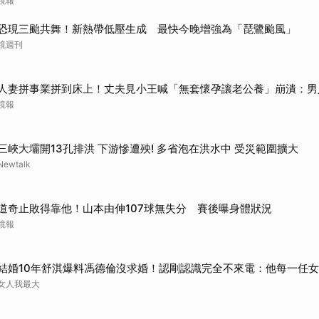
鏡報
恐現三颱共舞！新熱帶低壓生成 最快今晚增強為「琵鷺颱風」
鏡週刊
人妻拼事業拼到床上！丈夫見小王喊「無套懷孕讓老公養」崩潰：男
鏡報
三峽大壩開13孔排洪 下游慘遭殃! 多省泡在洪水中 受災範圍擴大
Newtalk
道奇止敗得靠他！山本由伸107球無失分 賽後曝身體狀況
鏡報
結婚10年舒淇爆料馮德倫沒求婚！認剛認識完全不來電：他每一任
女人我最大