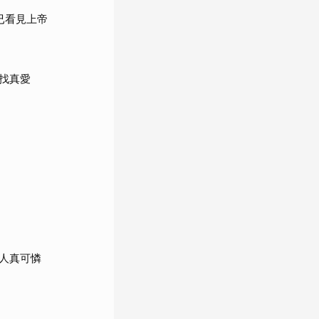
已看見上帝
找真愛
人真可憐