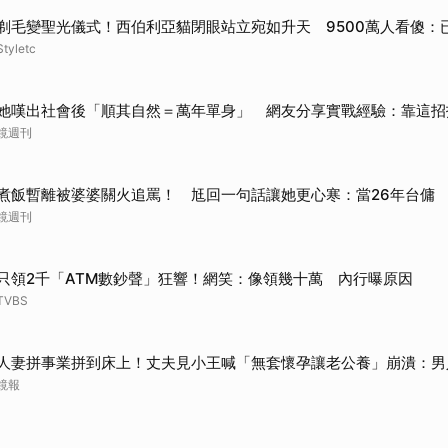
剃毛變聖光儀式！西伯利亞貓閉眼站立宛如升天 9500萬人看傻：
Styletc
她嘆出社會後「順其自然＝萬年單身」 網友分享實戰經驗：靠這招
鏡週刊
煮飯暫離被婆婆關火追罵！ 尪回一句話讓她更心寒：當26年台傭
鏡週刊
只領2千「ATM數鈔聲」狂響！網笑：像領幾十萬 內行曝原因
TVBS
人妻拼事業拼到床上！丈夫見小王喊「無套懷孕讓老公養」崩潰：男
鏡報