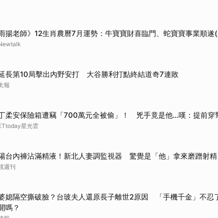
取消
雨揚老師》12生肖農曆7月運勢：牛寶寶財喜臨門、蛇寶寶事業順遂(
Newtalk
延長第10局擊出內野安打 大谷勝利打點終結道奇7連敗
太報
丁柔安保險箱遭竊「700萬元全被偷」！ 兇手竟是他...嘆：提前穿
ETtoday星光雲
陽台內褲沾滿精液！新北人妻調監視器 驚覺是「他」拿來磨蹭射精
鏡週刊
婆媳隔空撕破臉？台玻夫人還原長子離世2原因 「手機千金」不忍
開嗎？