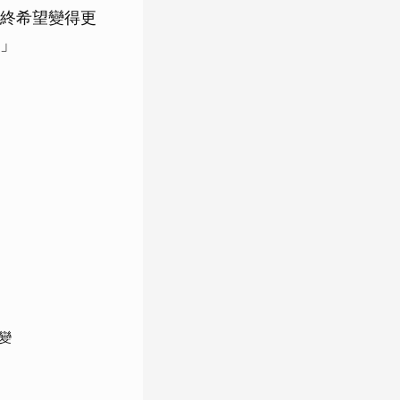
終希望變得更
」
變