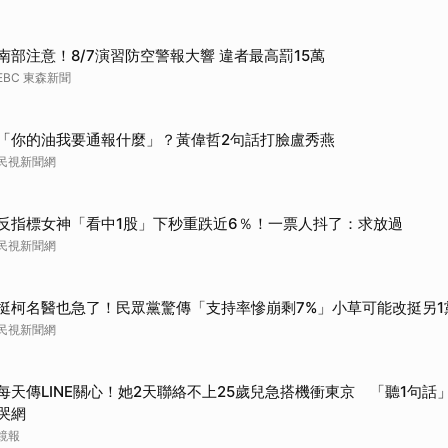
南部注意！8/7演習防空警報大響 違者最高罰15萬
EBC 東森新聞
「你的油我要通報什麼」？黃偉哲2句話打臉盧秀燕
民視新聞網
反指標女神「看中1股」下秒重跌近6％！一票人抖了：求放過
民視新聞網
挺柯名醫也急了！民眾黨驚傳「支持率慘崩剩7%」小草可能改挺另1
民視新聞網
每天傳LINE關心！她2天聯絡不上25歲兒急搭機衝東京 「聽1句話」
哭網
鏡報