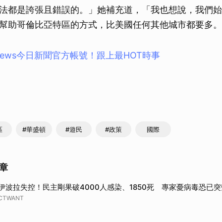
法都是誇張且錯誤的。」她補充道，「我也想說，我們始
幫助哥倫比亞特區的方式，比美國任何其他城市都要多。
news今⽇新聞官⽅帳號！跟上最HOT時事
區
#華盛頓
#遊民
#政策
國際
章
伊波拉失控！民主剛果破4000人感染、1850死 專家憂病毒恐已突
CTWANT