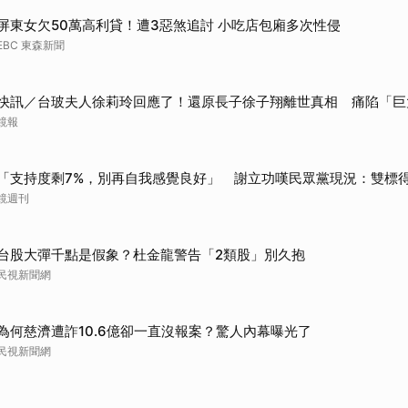
屏東女欠50萬高利貸！遭3惡煞追討 小吃店包廂多次性侵
EBC 東森新聞
快訊／台玻夫人徐莉玲回應了！還原長子徐子翔離世真相 痛陷「巨
鏡報
「支持度剩7%，別再自我感覺良好」 謝立功嘆民眾黨現況：雙標
鏡週刊
台股大彈千點是假象？杜金龍警告「2類股」別久抱
民視新聞網
為何慈濟遭詐10.6億卻一直沒報案？驚人內幕曝光了
民視新聞網