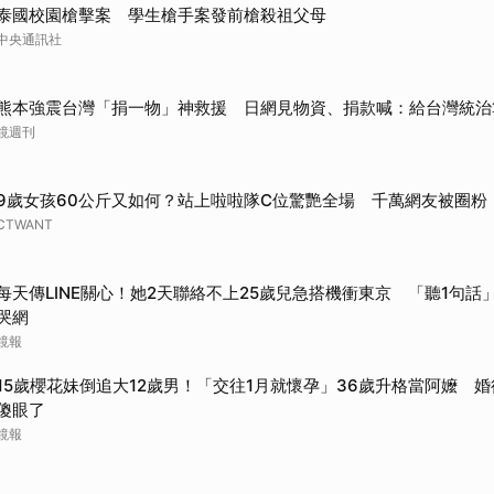
泰國校園槍擊案 學生槍手案發前槍殺祖父母
取消
中央通訊社
熊本強震台灣「捐一物」神救援 日網見物資、捐款喊：給台灣統治
鏡週刊
9歲女孩60公斤又如何？站上啦啦隊C位驚艷全場 千萬網友被圈粉
CTWANT
每天傳LINE關心！她2天聯絡不上25歲兒急搭機衝東京 「聽1句話」
哭網
鏡報
15歲櫻花妹倒追大12歲男！「交往1月就懷孕」36歲升格當阿嬤 
傻眼了
鏡報