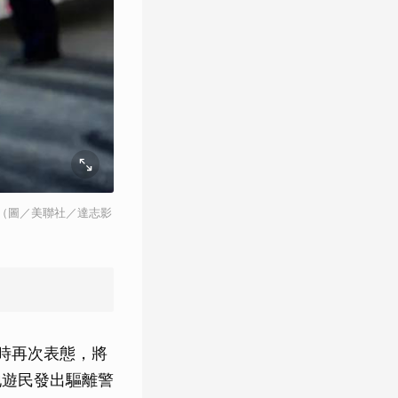
（圖／美聯社／達志影
0日時再次表態，將
當地遊民發出驅離警