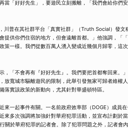
再當「好好先生」，要遊民立刻搬離，「我們會給你們安
，川普在其社群平台「真實社群」（Truth Social）發
會提供你們住宿的地方，但會遠離首都。」他強調，「「
政策一樣。我們從數百萬人湧入變成近幾個月歸零，這次
示，「不會再有『好好先生』。我們要把首都奪回來。」
，放寬城市驅離遊民的限制，此舉引發無家可歸者維權人
備落實該政策的新動向，尤其針對華盛頓特區。
近來一起事件有關。一名前政府效率部（DOGE）成員
近來多次強調將加強針對華府犯罪活動，並宣布計劃於當
舉行關於華府犯罪的記者會。除了犯罪問題之外，記者會