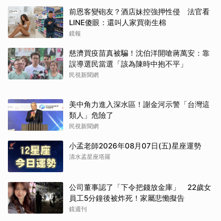
前恩客變砲友？酒店妹控強押性侵 法官看
LINE傻眼：還叫人家買衛生棉
鏡報
慈濟買疫苗真被騙！沈伯洋開嗆蔣萬安：靠
誤導選民當選「該為陳時中抱不平」
民視新聞網
美中角力進入深水區！謝金河示警「台灣這
類人」危險了
民視新聞網
小孟老師2026年08月07日(五)星座運勢
清水孟星座塔羅
公司董事認了「下令把錢放金庫」 22歲女
員工5分鐘後被炸死！家屬悲慟擬告
鏡週刊