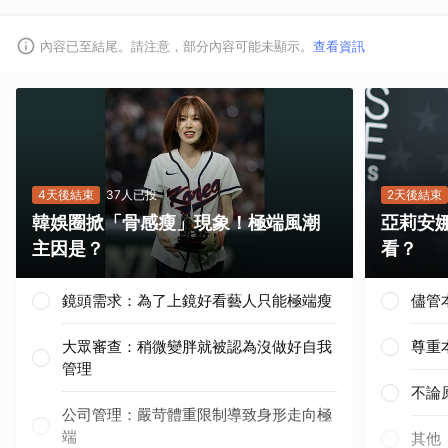
內容已至結尾。請注意，部分內容可能未顯示。
查看資訊
4天後結束
37人已投
2天後結束
韓娛圈掀「骨感瘦」現象！極端風潮
亞莉安
主因是？
看？
鏡頭需求：為了上鏡好看藝人只能極端瘦
儘管
大眾審查：稍微變胖就被認為沒做好自我
尊重
管理
不論
公司管理：嚴苛體重限制導致身形走向極
端
其他