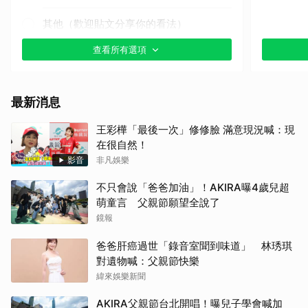
其他（歡迎貼文分享你的看法）
查看所有選項
最新消息
王彩樺「最後一次」修修臉 滿意現況喊：現
在很自然！
影音
非凡娛樂
不只會說「爸爸加油」！AKIRA曝4歲兒超
萌童言 父親節願望全說了
鏡報
爸爸肝癌過世「錄音室聞到味道」 林琇琪
對遺物喊：父親節快樂
緯來娛樂新聞
AKIRA父親節台北開唱！曝兒子學會喊加