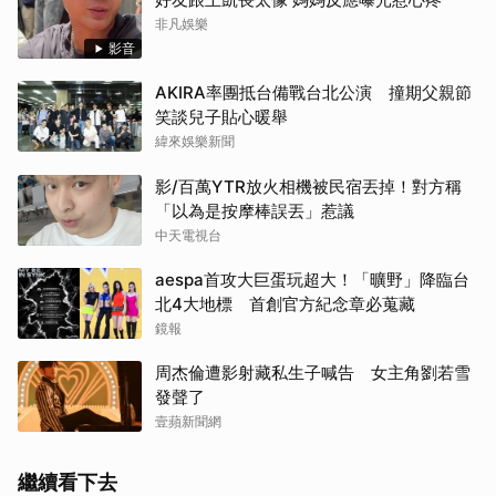
非凡娛樂
影音
AKIRA率團抵台備戰台北公演 撞期父親節
笑談兒子貼心暖舉
緯來娛樂新聞
影/百萬YTR放火相機被民宿丟掉！對方稱
「以為是按摩棒誤丟」惹議
中天電視台
aespa首攻大巨蛋玩超大！「曠野」降臨台
北4大地標 首創官方紀念章必蒐藏
鏡報
周杰倫遭影射藏私生子喊告 女主角劉若雪
發聲了
壹蘋新聞網
繼續看下去