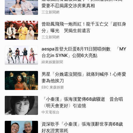
愛妻不忍揭露交涉房東真相
三立新聞網
曾助鳳飛飛一炮而紅！龍千玉亡父「超狂身
分」曝光 哭揭生前遺言
三立新聞網
aespa首登大巨蛋8月11日開唱倒數 「MY
台北in SYNK」公開6大亮點
緯來娛樂新聞
男星「分娩還沒開指」就痛到喊停！心疼愛
妻為他挨刀
EBC 東森娛樂
「小秦漢」張海漢驚傳68歲驟逝 昔合唱
〈明天會更好〉引追憶
中天電視台
資深歌手「小秦漢」張海漢辭世享壽68歲
好友證實噩耗