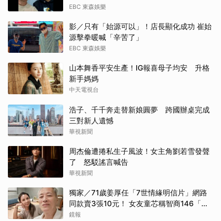
EBC 東森娛樂
影／只有「始源可以」！店長顯化成功 崔始
源擊拳暖喊「辛苦了」
EBC 東森娛樂
山本舞香平安生產！IG報喜母子均安 升格
新手媽媽
中天電視台
浩子、千千奔走替新娘圓夢 跨國辦桌完成
三對新人遺憾
華視新聞
周杰倫遭捲私生子風波！女主角劉若雪發聲
了 怒駁謠言喊告
華視新聞
獨家／71歲姜厚任「7世情緣明信片」網路
同款賣3張10元！ 女友童芯稱智商146「台
大3碩1博」 台灣大學回應了！
鏡報