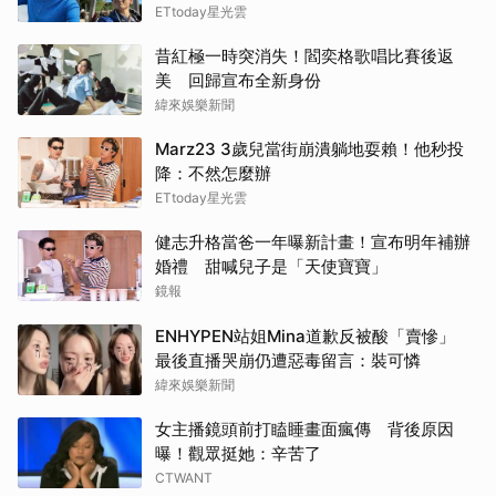
ETtoday星光雲
昔紅極一時突消失！閻奕格歌唱比賽後返
美 回歸宣布全新身份
緯來娛樂新聞
Marz23 3歲兒當街崩潰躺地耍賴！他秒投
降：不然怎麼辦
ETtoday星光雲
健志升格當爸一年曝新計畫！宣布明年補辦
婚禮 甜喊兒子是「天使寶寶」
鏡報
ENHYPEN站姐Mina道歉反被酸「賣慘」
最後直播哭崩仍遭惡毒留言：裝可憐
緯來娛樂新聞
女主播鏡頭前打瞌睡畫面瘋傳 背後原因
曝！觀眾挺她：辛苦了
CTWANT