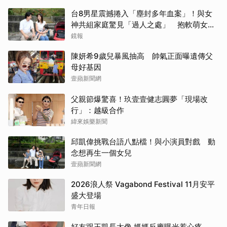
台8男星震撼捲入「塵封多年血案」！與女
神共組家庭驚見「過人之處」 抱軟萌女娃
動念再拚一胎
鏡報
陳妍希9歲兒暴風抽高 帥氣正面曝遺傳父
母好基因
壹蘋新聞網
父親節爆驚喜！玖壹壹健志圓夢「現場改
行」：越級合作
緯來娛樂新聞
邱凱偉挑戰台語八點檔！與小演員對戲 動
念想再生一個女兒
壹蘋新聞網
2026浪人祭 Vagabond Festival 11月安平
盛大登場
青年日報
好友跟王凱長太像 媽媽反應曝光惹心疼