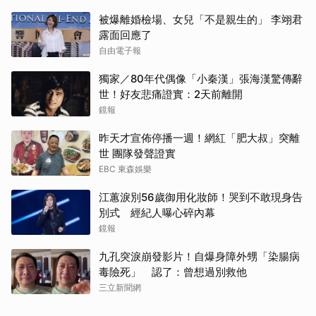
被爆離婚檢場、女兒「不是親生的」 李翊君
露面回應了
自由電子報
獨家／80年代偶像「小秦漢」張海漢驚傳辭
世！好友悲痛證實：2天前離開
鏡報
昨天才宣佈停播一週！網紅「肥大叔」突離
世 團隊發聲證實
EBC 東森娛樂
江蕙淚別56歲御用化妝師！哭到不敢現身告
別式 經紀人曝心碎內幕
鏡報
九孔突淚崩發影片！自爆身障外甥「染腸病
毒險死」 認了：曾想過別救他
三立新聞網