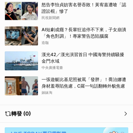
怒告李怡貞妨害名譽吞敗！黃宥嘉遭嗆「認
證訟棍」慘了
民視新聞網
AI短劇成癮？長輩狂追停不下來，子女崩潰
「角色對調」！專家警告恐陷腦腐
造咖
漢光42／漢光演習首日 中國海警持續騷擾
金門水域
中央廣播電臺
一張遊艇比基尼照被罵「發胖」！喬治娜遭
身材羞辱陷焦慮，C羅一句話翻轉外貌焦慮
姊妹淘
轉發 (0)