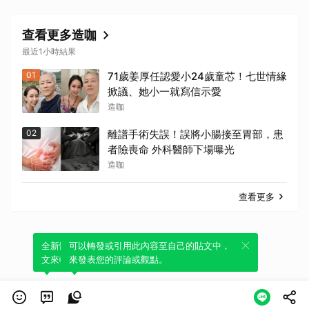
查看更多造咖
最近1小時結果
01
71歲姜厚任認愛小24歲童芯！七世情緣
掀議、她小一就寫信示愛
造咖
02
離譜手術失誤！誤將小腸接至胃部，患
者險喪命 外科醫師下場曝光
造咖
查看更多
全新體驗！一鍵引用此內容，透過發布貼
可以轉發或引用此內容至自己的貼文中，
文來輕鬆表達個人立場。
來發表您的評論或觀點。