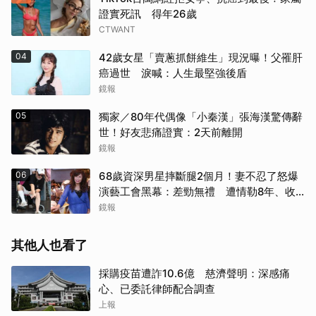
證實死訊 得年26歲
CTWANT
04
42歲女星「賣蔥抓餅維生」現況曝！父罹肝
癌過世 淚喊：人生最堅強後盾
鏡報
05
獨家／80年代偶像「小秦漢」張海漢驚傳辭
世！好友悲痛證實：2天前離開
鏡報
06
68歲資深男星摔斷腿2個月！妻不忍了怒爆
演藝工會黑幕：差勁無禮 遭情勒8年、收
二手探病禮
鏡報
其他人也看了
採購疫苗遭詐10.6億 慈濟聲明：深感痛
心、已委託律師配合調查
上報