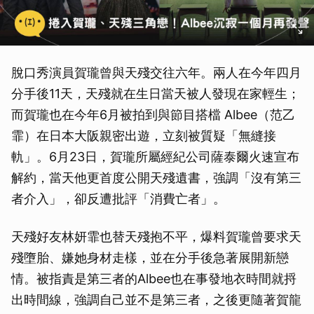
脫口秀演員賀瓏曾與天殘交往六年。兩人在今年四月
分手後11天，天殘就在生日當天被人發現在家輕生；
而賀瓏也在今年6月被拍到與節目搭檔 Albee（范乙
霏）在日本大阪親密出遊，立刻被質疑「無縫接
軌」。6月23日，賀瓏所屬經紀公司薩泰爾火速宣布
解約，當天他更首度公開天殘遺書，強調「沒有第三
者介入」，卻反遭批評「消費亡者」。
天殘好友林妍霏也替天殘抱不平，爆料賀瓏曾要求天
殘墮胎、嫌她身材走樣，並在分手後急著展開新戀
情。被指責是第三者的Albee也在事發地衣時間就捋
出時間線，強調自己並不是第三者，之後更隨著賀龍