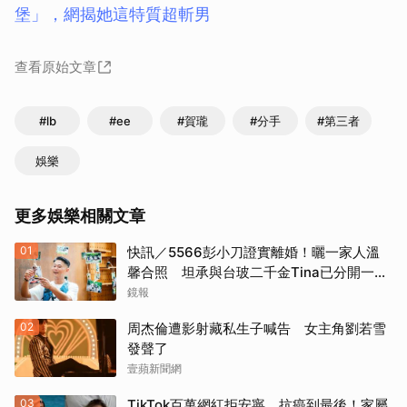
堡」，網揭她這特質超斬男
查看原始文章
#lb
#ee
#賀瓏
#分手
#第三者
娛樂
更多娛樂相關文章
01
快訊／5566彭小刀證實離婚！曬一家人溫
馨合照 坦承與台玻二千金Tina已分開一段
時間
鏡報
02
周杰倫遭影射藏私生子喊告 女主角劉若雪
發聲了
壹蘋新聞網
03
TikTok百萬網紅拒安寧、抗癌到最後！家屬