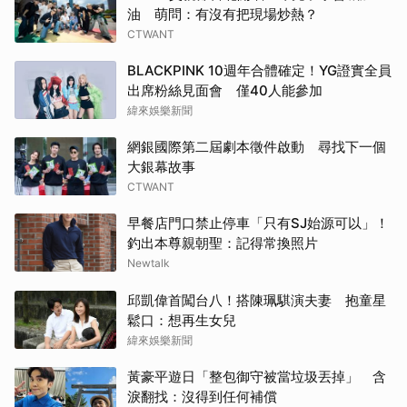
油 萌問：有沒有把現場炒熱？
CTWANT
BLACKPINK 10週年合體確定！YG證實全員
出席粉絲見面會 僅40人能參加
緯來娛樂新聞
網銀國際第二屆劇本徵件啟動 尋找下一個
大銀幕故事
CTWANT
早餐店門口禁止停車「只有SJ始源可以」！
釣出本尊親朝聖：記得常換照片
Newtalk
邱凱偉首闖台八！搭陳珮騏演夫妻 抱童星
鬆口：想再生女兒
緯來娛樂新聞
黃豪平遊日「整包御守被當垃圾丟掉」 含
淚翻找：沒得到任何補償