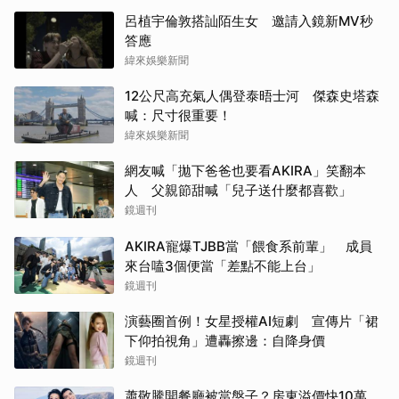
呂植宇倫敦搭訕陌生女 邀請入鏡新MV秒
答應
緯來娛樂新聞
12公尺高充氣人偶登泰晤士河 傑森史塔森
喊：尺寸很重要！
緯來娛樂新聞
網友喊「拋下爸爸也要看AKIRA」笑翻本
人 父親節甜喊「兒子送什麼都喜歡」
鏡週刊
AKIRA寵爆TJBB當「餵食系前輩」 成員
來台嗑3個便當「差點不能上台」
鏡週刊
演藝圈首例！女星授權AI短劇 宣傳片「裙
下仰拍視角」遭轟擦邊：自降身價
鏡週刊
蕭敬騰開餐廳被當盤子？房東溢價快10萬