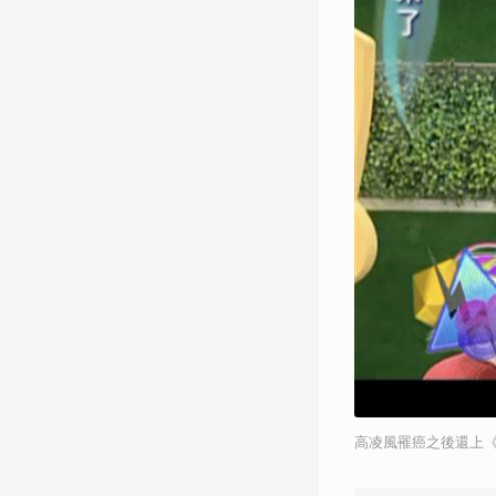
高凌風罹癌之後還上