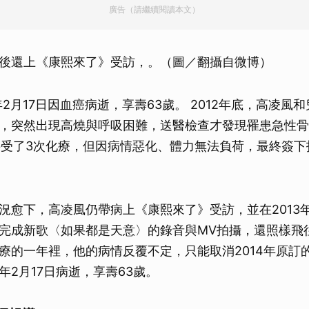
廣告（請繼續閱讀本文）
取消
後還上《康熙來了》受訪，。（圖／翻攝自微博）
年2月17日因血癌病逝，享壽63歲。 2012年底，高凌風
，突然出現高燒與呼吸困難，送醫檢查才發現罹患急性骨
接受了3次化療，但因病情惡化、體力無法負荷，最終簽下
況愈下，高凌風仍帶病上《康熙來了》受訪，並在2013年
完成新歌〈如果都是天意〉的錄音與MV拍攝，還照樣飛
療的一年裡，他的病情反覆不定，只能取消2014年原訂
年2月17日病逝，享壽63歲。