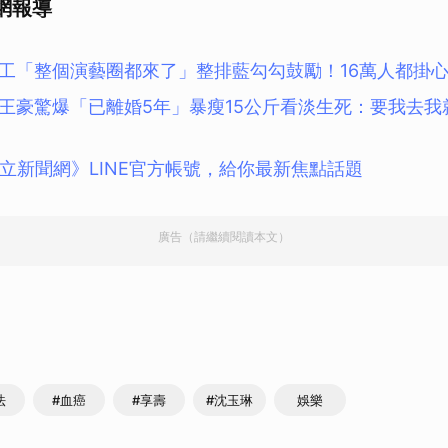
網報導
工「整個演藝圈都來了」整排藍勾勾鼓勵！16萬人都掛
王豪驚爆「已離婚5年」暴瘦15公斤看淡生死：要我去我
立新聞網》LINE官方帳號，給你最新焦點話題
廣告（請繼續閱讀本文）
法
#血癌
#享壽
#沈玉琳
娛樂