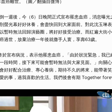
4年血癌離世。（圖／翻攝自微博）
倒一週後，今（6）日晚間正式宣布罹患血癌，消息曝光
別螢光幕好好休養，會盡快回到大家面前。對此沈玉琳表
以暫時無法回歸演藝圈，將好好接受治療。而紅遍大街小
癌過世，放棄治療一年後就撒手人寰，享壽63歲。
終於宣布病況，表示他罹患血癌，「由於狀況緊急，我已
一段時間，接下來可能會暫時無法與大家見面。」向關心
會好好配合治療、專心養病，期待不久的將來，能帶著笑
的事，過我喜歡的生活。我們後會有期 Together fore