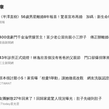
章
《半澤直樹》56歲男星離婚8年報喜！驚喜宣布再婚 加碼：新生命
鏡報
400億豪門千金淪劈腿苦主！富少老公當街親小三脖子 傳正辦離婚
壹蘋新聞網
43年診所正式熄燈！林逸欣首個沒有爸爸的父親節 門口卻爆排隊
三立新聞網
原本很討厭小S！家長曝「校慶1舉動」讓她徹底改觀 網友洗版認證
CTWANT
女團解散27年回來了！回歸家庭驚人現況曝光：肚子先碰到肚子
ETtoday星光雲