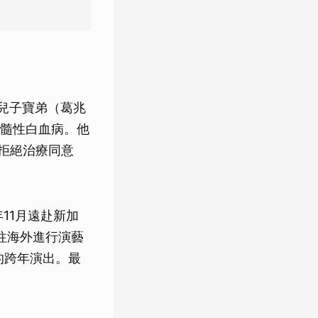
和兒子寶弟（葛兆
髓性白血病。他
拒絕治療同意
11月遠赴新加
往海外進行演藝
的跨年演出。最