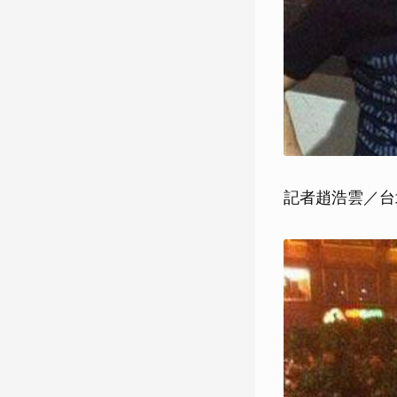
記者趙浩雲／台