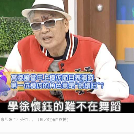
《康熙來了》受訪，。（圖／翻攝自微博）