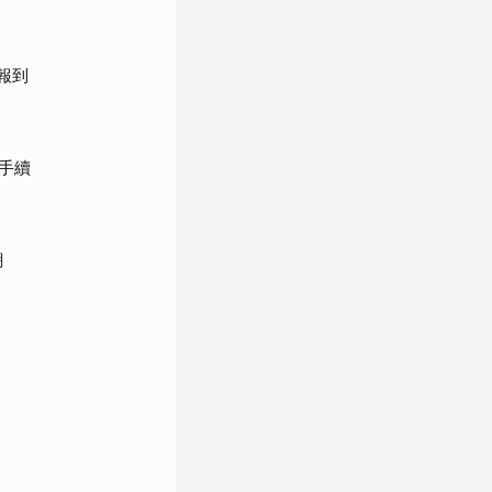
報到
手續
潮