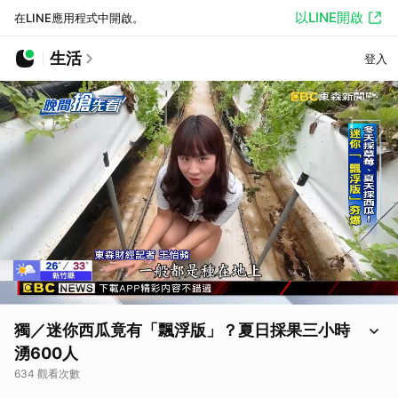
以LINE開啟
在LINE應用程式中開啟。
生活
登入
獨／迷你西瓜竟有「飄浮版」？夏日採果三小時
湧600人
634 觀看次數