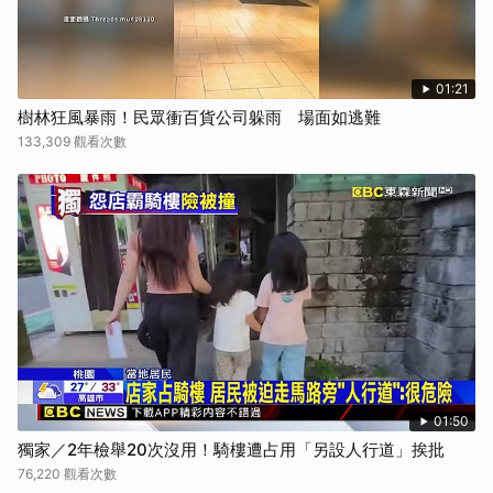
01:21
樹林狂風暴雨！民眾衝百貨公司躲雨 場面如逃難
133,309 觀看次數
01:50
獨家／2年檢舉20次沒用！騎樓遭占用「另設人行道」挨批
76,220 觀看次數