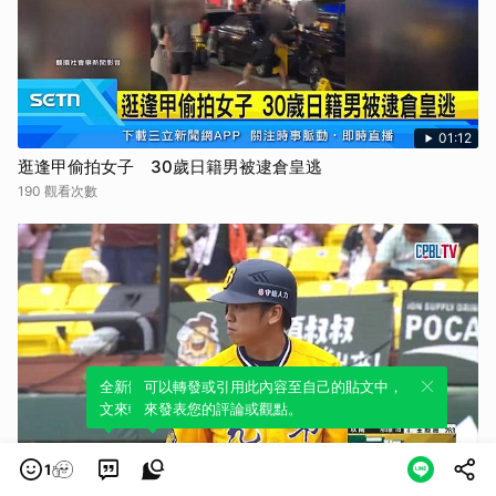
01:12
逛逢甲偷拍女子 30歲日籍男被逮倉皇逃
190 觀看次數
全新體驗！一鍵引用此內容，透過發布貼
可以轉發或引用此內容至自己的貼文中，
文來輕鬆表達個人立場。
來發表您的評論或觀點。
1
01:17