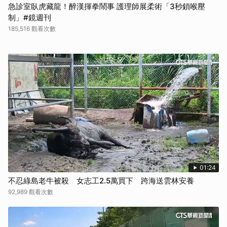
急診室臥虎藏龍！醉漢揮拳鬧事 護理師展柔術「3秒鎖喉壓
制」#鏡週刊
185,516 觀看次數
01:24
不忍綠島老牛被殺 女志工2.5萬買下 跨海送雲林安養
92,989 觀看次數