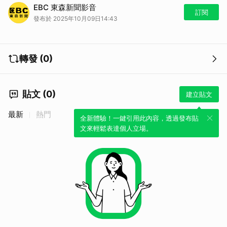
連假哪裡玩西瓜，很多人以為產地大多在南部，但其實在桃園就有種西
EBC 東森新聞影音
瓜，年產超過三千噸，不過真正特別的，其中一個品種是「迷你西瓜」，
訂閱
發布於 2025年10月09日14:43
看起來比拳頭還要小，不過你仔細看，不是長在地上，而是飄浮在空中，
業者還推出採西瓜活動，短短三小時就湧入六百人。
轉發 (0)
貼文 (0)
建立貼文
最新
熱門
全新體驗！一鍵引用此內容，透過發布貼
文來輕鬆表達個人立場。