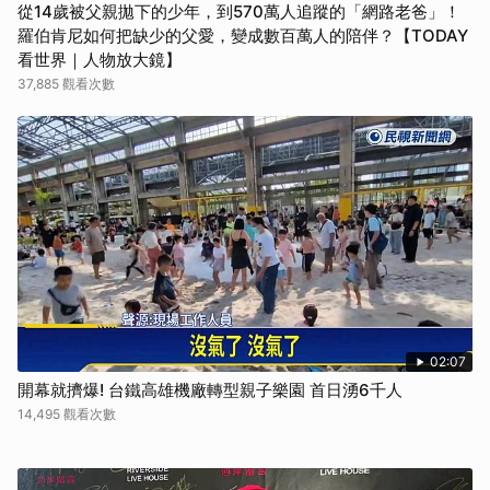
從14歲被父親拋下的少年，到570萬人追蹤的「網路老爸」！
羅伯肯尼如何把缺少的父愛，變成數百萬人的陪伴？【TODAY
看世界｜人物放大鏡】
37,885 觀看次數
02:07
開幕就擠爆! 台鐵高雄機廠轉型親子樂園 首日湧6千人
14,495 觀看次數