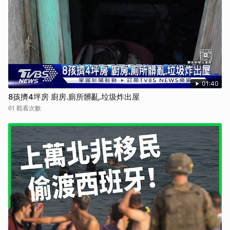
01:40
8孩擠4坪房 廚房.廁所髒亂.垃圾炸出屋
61 觀看次數