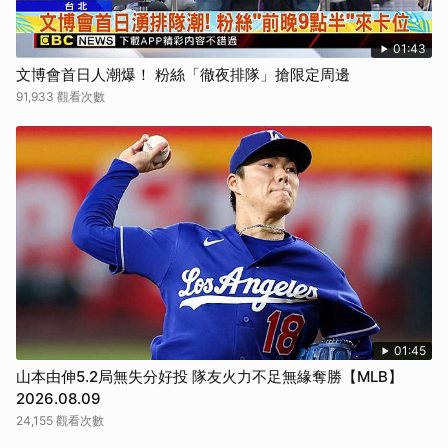
01:43
文博會首日人潮爆！ 粉絲「徹夜排隊」搶限定周邊
91,933 觀看次數
01:45
山本由伸5.2局無失分好投 隊友火力不足無緣奪勝【MLB】
2026.08.09
24,155 觀看次數