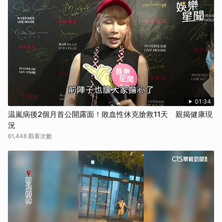
01:34
温嵐病後2個月首公開露面！敗血性休克搶救11天 親揭健康現
況
61,448 觀看次數