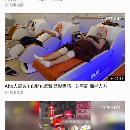
62 觀看次數
01:36
AI無人店夯！自動化煮麵.洗髮吸睛 效率高.彌補人力
54 觀看次數