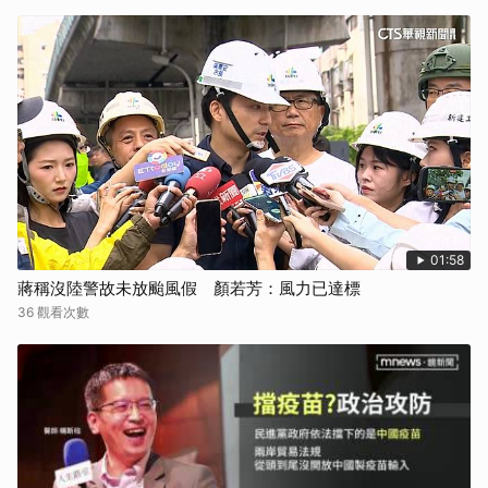
01:58
蔣稱沒陸警故未放颱風假 顏若芳：風力已達標
36 觀看次數