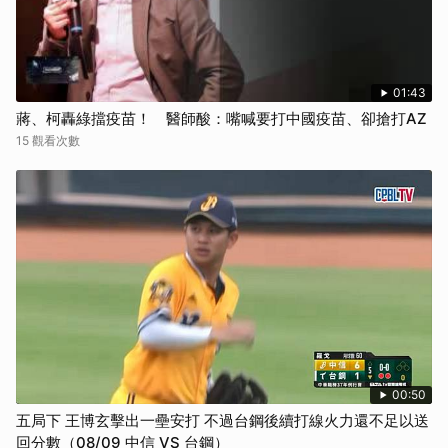
01:43
蔣、柯轟綠擋疫苗！ 醫師酸：嘴喊要打中國疫苗、卻搶打AZ
15 觀看次數
00:50
五局下 王博玄擊出一壘安打 不過台鋼後續打線火力還不足以送
回分數（08/09 中信 VS 台鋼）