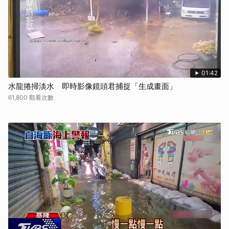
01:42
水龍捲掃淡水 即時影像鏡頭君捕捉「生成畫面」
61,800 觀看次數