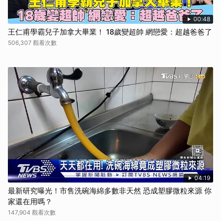
00:48
王仁甫學霸兒子加拿大畢業！ 18歲變超帥 網戀愛：超越爸爸了
506,307 觀看次數
04:19
最新研究曝光！市售洗碗海綿多數非天然 恐成塑膠微粒來源 你
家還在用嗎？
147,904 觀看次數