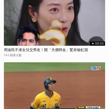
00:33
周渝民不准女兒交男友！開「天價聘金」驚呆喻虹淵
143 觀看次數