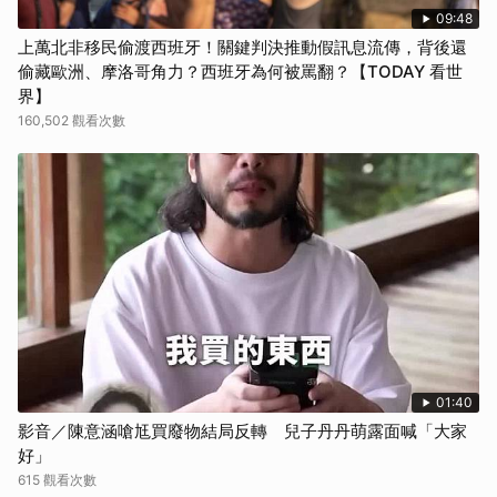
09:48
上萬北非移民偷渡西班牙！關鍵判決推動假訊息流傳，背後還
偷藏歐洲、摩洛哥角力？西班牙為何被罵翻？【TODAY 看世
界】
160,502 觀看次數
01:40
影音／陳意涵嗆尪買廢物結局反轉 兒子丹丹萌露面喊「大家
好」
615 觀看次數