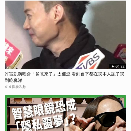
01:22
許富凱演唱會「爸爸來了」太催淚 看到台下都在哭本人認了哭
到吃鼻涕
414 觀看次數