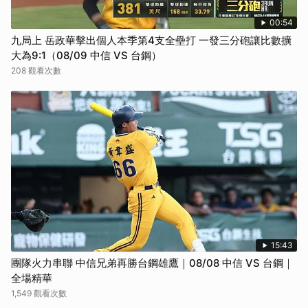
00:54
九局上 岳政華擊出個人本季第4支全壘打 一發三分砲讓比數擴
大為9:1（08/09 中信 VS 台鋼）
208 觀看次數
15:43
團隊火力串聯 中信兄弟再勝台鋼雄鷹｜08/08 中信 VS 台鋼｜
全場精華
1,549 觀看次數