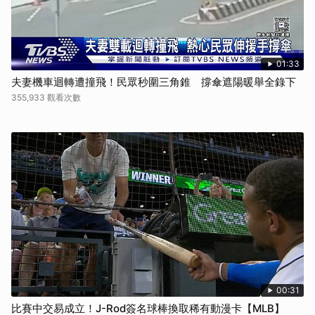
01:33
夫妻機車迴轉遭撞飛！民眾秒圍三角錐 撐傘遮陽暖舉全錄下
355,933 觀看次數
00:31
比賽中交易成立！J-Rod簽名球棒換取稀有動漫卡【MLB】