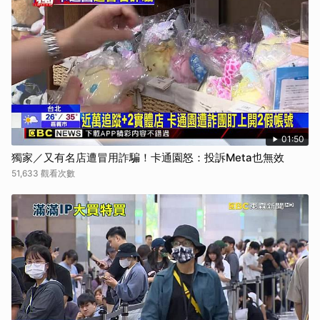
取消
01:50
獨家／又有名店遭冒用詐騙！卡通園怒：投訴Meta也無效
51,633 觀看次數