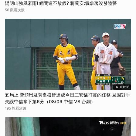
陽明山強風豪雨! 網問這不放假? 蔣萬安:氣象署沒發陸警
56 觀看次數
01:26
五局上 曾頌恩及黃韋盛皆達成今日三安猛打賞的任務 且因對手
失誤中信拿下第6分（08/09 中信 VS 台鋼）
195 觀看次數