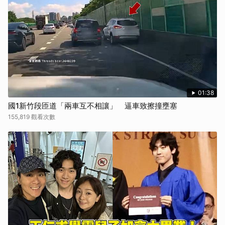
01:38
國1新竹段匝道「兩車互不相讓」 逼車致擦撞壅塞
155,819 觀看次數