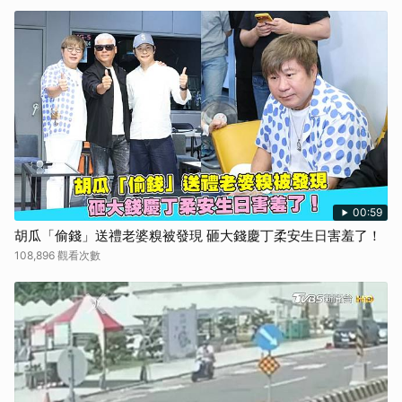
00:59
胡瓜「偷錢」送禮老婆糗被發現 砸大錢慶丁柔安生日害羞了！
108,896 觀看次數