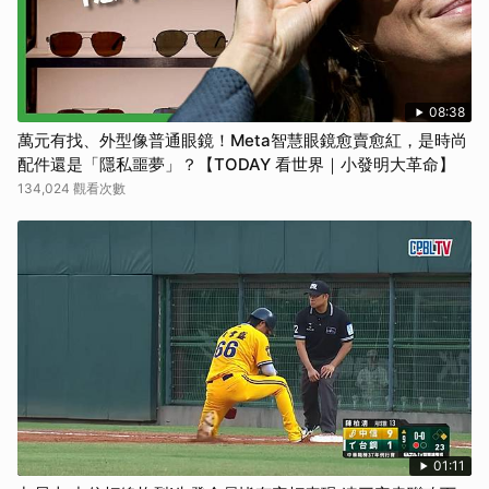
08:38
萬元有找、外型像普通眼鏡！Meta智慧眼鏡愈賣愈紅，是時尚
配件還是「隱私噩夢」？【TODAY 看世界｜小發明大革命】
134,024 觀看次數
01:11