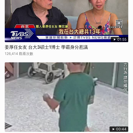
01:55
姜厚任女友 台大3碩士1博士 學霸身分惹議
126,414 觀看次數
00:44