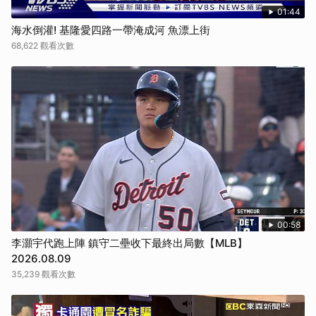
01:44
海水倒灌! 基隆愛四路一帶淹成河 魚漂上街
68,622 觀看次數
00:58
李灝宇代跑上陣 鎮守二壘收下最終出局數【MLB】
2026.08.09
35,239 觀看次數