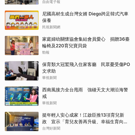
自由電子報
尼國高材生成台灣女婿 Diego跨足韓式汽車
保養
民視新聞網
家庭婦幼關懷協會集結會員愛心 捐贈36臺
輪椅及220育兒寶貝袋
勁報
保育類大冠鷲飛入住家客廳 民眾憂受傷PO
文求助
華視新聞
西南風接力全台甩雨 強碰天文大潮沿海警
戒
華視新聞
挺年輕人安心成家！江啟臣推13項育兒新
政 宣示「育兒友善再升級、幸福生育向前
行」
台灣好新聞