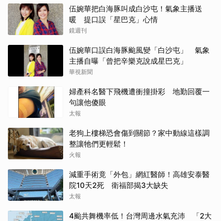
伍婉華把白海豚叫成白沙屯！氣象主播送
暖 提口誤「星巴克」心情
鏡週刊
伍婉華口誤白海豚颱風變「白沙屯」 氣象
主播自曝「曾把辛樂克說成星巴克」
華視新聞
婦產科名醫下飛機遭衝撞掛彩 地勤回覆一
句讓他傻眼
太報
老狗上樓梯恐會傷到關節？家中動線這樣調
整讓牠們更輕鬆！
火報
減重手術竟「外包」網紅醫師！高雄安泰醫
院10天2死 衛福部揭3大缺失
太報
4颱共舞機率低！台灣周邊水氣充沛 「2大