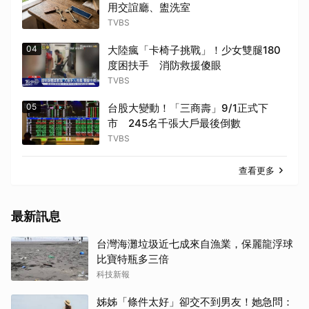
用交誼廳、盥洗室
TVBS
04
大陸瘋「卡椅子挑戰」！少女雙腿180
度困扶手 消防救援傻眼
TVBS
05
台股大變動！「三商壽」9/1正式下
市 245名千張大戶最後倒數
TVBS
查看更多
最新訊息
台灣海灘垃圾近七成來自漁業，保麗龍浮球
比寶特瓶多三倍
科技新報
姊姊「條件太好」卻交不到男友！她急問：