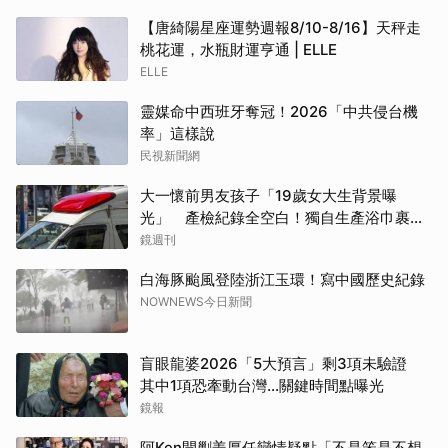
【唐綺陽星座運勢週報8/10-8/16】天秤走
桃花運，水瓶財運亨通 | ELLE
ELLE
靈媒命中西班牙奪冠！2026「中共侵台機
率」這樣說
民視新聞網
大一懷前男友孩子「19歲女大生背景曝
光」 產檢紀錄全空白！獨自生產浴巾裹嬰
屍藏家5天
鏡週刊
白海豚颱風登陸浙江玉環！寫中國歷史紀錄
NOWNEWS今日新聞
盲眼龍婆2026「5大預言」剩3項未驗證
其中1項恐牽動台灣...關鍵時間點曝光
鏡報
阿Ken開剿姜厚任戀情疑點「不是笨是不想