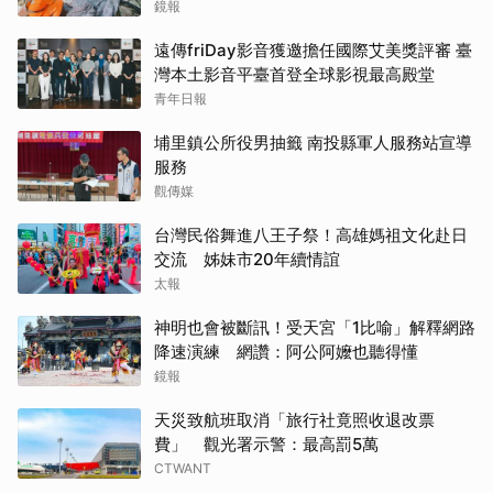
鏡報
遠傳friDay影音獲邀擔任國際艾美獎評審 臺
灣本土影音平臺首登全球影視最高殿堂
青年日報
埔里鎮公所役男抽籤 南投縣軍人服務站宣導
服務
觀傳媒
台灣民俗舞進八王子祭！高雄媽祖文化赴日
交流 姊妹市20年續情誼
太報
神明也會被斷訊！受天宮「1比喻」解釋網路
降速演練 網讚：阿公阿嬤也聽得懂
鏡報
天災致航班取消「旅行社竟照收退改票
費」 觀光署示警：最高罰5萬
CTWANT