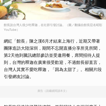
館長說台灣人很少吃釋迦，在社群引發討論。（圖／翻攝自館長惡名昭彰
YouTube）
網紅「館長」陳之漢6月才結束上海行，近期又帶著
團隊造訪大陸深圳，期間不忘開直播分享所見所聞，
第2天他到騰訊總部參訪並受邀用餐，席間招待人提
到，台灣的釋迦在廣東很受歡迎，不過館長卻直言，
台灣人其實不愛吃釋迦，「因為太甜了」。相關片段
引發網友討論。
廣告（請繼續閱讀本文）