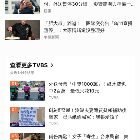
付、外送暫停30分鐘 影響範圍與準備一
次看
鏡報
「肥大叔」猝逝！ 團隊突公告「8/11直播
暫停」：大家情緒還沒整理好
華視新聞
查看更多TVBS
最近1小時結果
01
外送發票「中獎1000萬」！繳水費也
中2百萬 最低只花10元
TVBS
02
8孩擠窄屋！澎湖夫妻遭質疑領補助後
離家 母貼紙條喊冤：我很愛孩子
TVBS
03
備份鑰匙！女子「寄生」台東民宿 爽