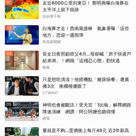
01
走近6000公里到東亞！ 鄭明典曝白海豚在
太平洋上留下痕跡
自由電子報
02
白海豚才走！西南風接棒 氣象署曝「這些
地方」恐迎一週雨彈
民視新聞網
03
長女日夜照顧癌父4月…母卻喊「房子快過戶
給弟弟」！網揭「這殘忍心態」勸快逃
鏡報
04
只是想吃清淡！他搭機點「糖尿病餐」遭廣
播3次 衝櫃檯傻眼了
CTWANT
05
神明也會被斷訊！受天宮「1比喻」解釋網路
降速演練 網讚：阿公阿嬤也聽得懂
鏡報
06
量就是不夠…蛋價衝上每斤49元 近2年新高