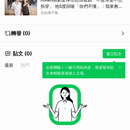
拆穿」 他5度回嗆「你們不懂」：我來教育
你們
自由電子報
轉發 (0)
貼文 (0)
建立貼文
最新
熱門
全新體驗！一鍵引用此內容，透過發布貼
文來輕鬆表達個人立場。
取消