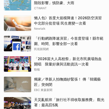
階段影響」慎防豪、大雨
CTWANT
懶人包》首度大規模降速！2026防空演習
中北部分批登場 民生應變一次看
Newtalk
「行動網路降速演習」今首度登場！縣市範
圍、時間、影響全部一次看
民視新聞網
「2026當大人高校祭」新北市民廣場熱血
開唱 限量好康與活動資訊一次看
勁報
獨家／準新人拍嘸婚紗緊張！ 傳「韓國藝
匠」突倒閉
EBC 東森新聞
天災亂航班「旅行社不得收取服務費」 觀光
署：最高罰5萬