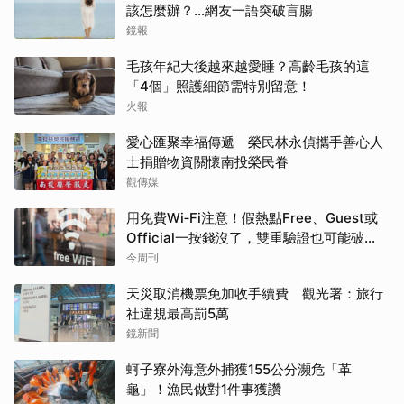
該怎麼辦？...網友一語突破盲腸
鏡報
毛孩年紀大後越來越愛睡？高齡毛孩的這
「4個」照護細節需特別留意！
火報
愛心匯聚幸福傳遞 榮民林永偵攜手善心人
士捐贈物資關懷南投榮民眷
觀傳媒
用免費Wi‑Fi注意！假熱點Free、Guest或
Official一按錢沒了，雙重驗證也可能破
解：6大自保原則快看
今周刊
天災取消機票免加收手續費 觀光署：旅行
社違規最高罰5萬
鏡新聞
蚵子寮外海意外捕獲155公分瀕危「革
龜」！漁民做對1件事獲讚