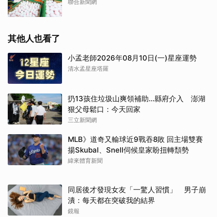
聯合新聞網
其他人也看了
小孟老師2026年08月10日(一)星座運勢
清水孟星座塔羅
扔13孩住垃圾山爽領補助…縣府介入 澎湖
狠父母鬆口：今天回家
三立新聞網
MLB》道奇又輸球近9戰吞8敗 回主場雙賽
揚Skubal、Snell伺候皇家盼扭轉頹勢
緯來體育新聞
同居後才發現女友「一驚人習慣」 男子崩
潰：每天都在突破我的結界
鏡報