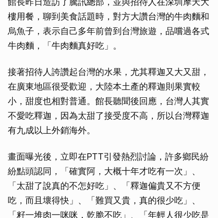
館長昨日造訪了騰訊總部，並與招待人在深圳摩天大
樓用餐，聊到美食話題時，對方大讚台灣的牛肉麵和
烏魚子，表示自己多年前曾到台灣旅遊，品嚐過各式
牛肉麵，「牛肉麵真好吃」。
接著招待人誇讚起台灣的水果，尤其釋迦又大又甜，
在廣東地區很受歡迎，大陸本土產的釋迦則果實較
小，甜度也相對普通。館長聽聞後回應，台灣人其實
不愛吃釋迦，因為太甜了接受度不高，所以台灣釋迦
有九成以上外銷海外。
畫面曝光後，立即在PTT引發熱烈討論，許多鄉民紛
紛點頭認同，「確實阿，大概十年才吃有一次」、
「太甜了說真的不怎好吃」、「釋迦偏貴又不方便
吃，而且壞得快」、「難買又貴，真的很少吃」、
「籽一堆肉一咪咪，乾脆不吃」、「年輕人很少吃是