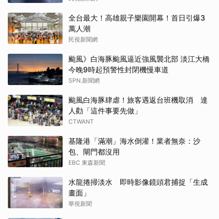
全台最大！高雄親子樂園開幕！首日引爆3
萬人潮
民視新聞網
颱風》白海豚颱風逼近強風襲北部 淡江大橋
今晚9時起預警性封閉機慢車道
SPN.新聞網
颱風白海豚肆虐！旅客遇返台班機取消 達
人勸「這件事要先做」
CTWANT
基隆港「滿潮」海水倒灌！業者無奈：沙
包、閘門都沒用
EBC 東森新聞
水龍捲掃淡水 即時影像鏡頭君捕捉「生成
畫面」
華視新聞