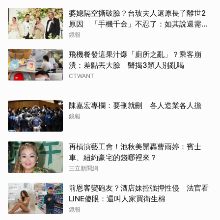
婆媳隔空撕破臉？台玻夫人還原長子離世2
原因 「手機千金」不忍了：如其說還需要
離開嗎？
鏡報
飛機餐發這果汁爆「廁所之亂」？乘客崩
潰：差點丟大臉 醫揭3類人別亂喝
CTWANT
陳嘉宏專欄：要刪就刪 各人造業各人擔
鏡報
再槓演藝工會！池秋美開轟曹雨婷：賓士
車、紐約豪宅的錢哪裡來？
三立新聞網
前恩客變砲友？酒店妹控強押性侵 法官看
LINE傻眼：還叫人家買衛生棉
鏡報