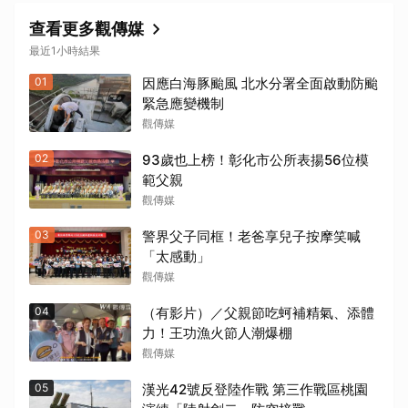
查看更多觀傳媒
最近1小時結果
01
因應白海豚颱風 北水分署全面啟動防颱
緊急應變機制
觀傳媒
02
93歲也上榜！彰化市公所表揚56位模
範父親
觀傳媒
03
警界父子同框！老爸享兒子按摩笑喊
「太感動」
觀傳媒
04
（有影片）／父親節吃蚵補精氣、添體
力！王功漁火節人潮爆棚
觀傳媒
05
漢光42號反登陸作戰 第三作戰區桃園