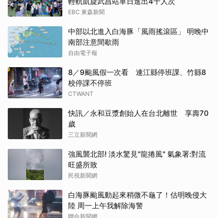
輕軌凱旋武昌站單日進出4千人次
EBC 東森新聞
中部以北進入白海豚「風雨搖滾區」 明晚中
南部注意間歇雨
自由電子報
8／9颱風假一次看 連江縣停班課、竹縣8
校停課不停班
CTWANT
快訊／永和豆漿創始人在台北離世 享壽70
歲
三立新聞網
強風襲北部! 淡水驚見"龍捲風" 氣象署:對流
旺盛所致
民視新聞網
白海豚颱風動起來稍微不龜了！估明晚侵大
陸 周一上午我解除海警
聯合新聞網