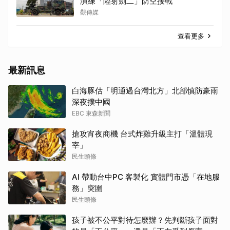
演練「陸射劍二」防空接戰
觀傳媒
查看更多
最新訊息
白海豚估「明通過台灣北方」北部慎防豪雨
深夜撲中國
EBC 東森新聞
搶攻宵夜商機 台式炸雞升級主打「溫體現
宰」
民生頭條
AI 帶動台中PC 客製化 實體門市憑「在地服
務」突圍
民生頭條
孩子被不公平對待怎麼辦？先判斷孩子面對