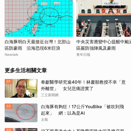
白海豚明白天最接近台灣！北部山
中央災害應變中心提醒中颱逼
區防豪雨 沿海恐現6米巨浪
區嚴防強陣風及豪雨
Newtalk
青年日報
更多生活相關文章
01
奉獻醫學研究逾40年！林慶順教授不幸「意
外離世」 女兒悲痛證實了
三立新聞網
02
白海豚有夠狂！17公斤YouBike「被吹到飛
起來」 網：以為是AI
太報
03