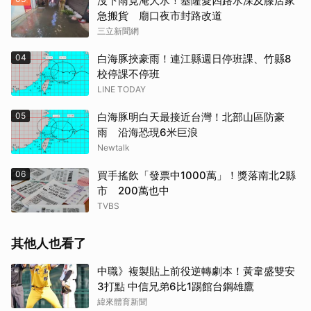
沒下雨竟淹大水！基隆愛四路水深及膝店家
急搬貨 廟口夜市封路改道
三立新聞網
04
白海豚挾豪雨！連江縣週日停班課、竹縣8
校停課不停班
LINE TODAY
05
白海豚明白天最接近台灣！北部山區防豪
雨 沿海恐現6米巨浪
Newtalk
06
買手搖飲「發票中1000萬」！獎落南北2縣
市 200萬也中
TVBS
其他人也看了
中職》複製貼上前役逆轉劇本！黃韋盛雙安
3打點 中信兄弟6比1踢館台鋼雄鷹
緯來體育新聞