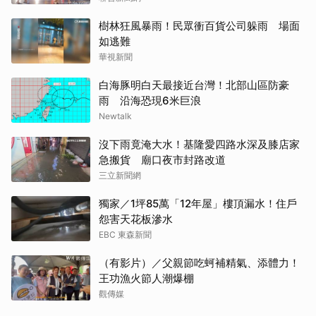
樹林狂風暴雨！民眾衝百貨公司躲雨 場面
如逃難
華視新聞
白海豚明白天最接近台灣！北部山區防豪
雨 沿海恐現6米巨浪
Newtalk
沒下雨竟淹大水！基隆愛四路水深及膝店家
急搬貨 廟口夜市封路改道
三立新聞網
獨家／1坪85萬「12年屋」樓頂漏水！住戶
怨害天花板滲水
EBC 東森新聞
（有影片）／父親節吃蚵補精氣、添體力！
王功漁火節人潮爆棚
觀傳媒