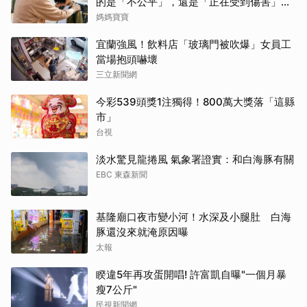
的是「不公平」，還是「正在受到傷害」？
處理方式完全不同
媽媽寶寶
宜蘭強風！飲料店「玻璃門被吹爆」女員工
當場抱頭嚇壞
三立新聞網
今彩539頭獎1注獨得！800萬大獎落「這縣
市」
台視
淡水驚見龍捲風 氣象署證實：和白海豚有關
EBC 東森新聞
基隆廟口夜市變小河！水深及小腿肚 白海
豚還沒來就淹原因曝
太報
睽違5年再攻蛋開唱! 許富凱自曝"一個月暴
瘦7公斤"
民視新聞網