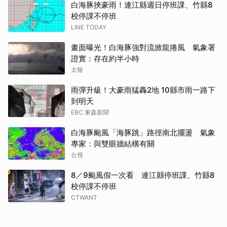
白海豚挾豪雨！連江縣週日停班課、竹縣8
校停課不停班
LINE TODAY
畫面曝光！白海豚強對流掀龍捲風 氣象署
證實：存在約半小時
太報
雨彈升級！大豪雨猛轟2地 10縣市雨一路下
到明天
EBC 東森新聞
白海豚颱風「海豚跳」路徑南北擺盪 氣象
專家：與雙眼牆結構有關
台視
8／9颱風假一次看 連江縣停班課、竹縣8
校停課不停班
CTWANT