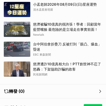
小孟老師2026年08月09日(日)星座運勢
清水孟星座塔羅
慈濟被騙10億真的很誇張！學者：回顧當年
藍營嘴臉 最危險的是立場走在事實前面！
Newtalk
台中阿伯拿折疊刀 反被打到「眼凸、爆血」
昏迷
EBC 東森新聞
慈濟遭詐10億真相大白！PTT創世神不忍了
怒轟：下架協助詐騙的政客
民視新聞網
轉發 (0)