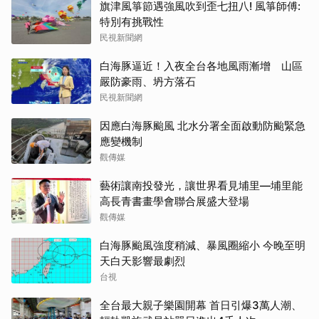
旗津風箏節遇強風吹到歪七扭八! 風箏師傅:
特別有挑戰性
民視新聞網
白海豚逼近！入夜全台各地風雨漸增 山區
嚴防豪雨、坍方落石
民視新聞網
因應白海豚颱風 北水分署全面啟動防颱緊急
應變機制
觀傳媒
藝術讓南投發光，讓世界看見埔里—埔里能
高長青書畫學會聯合展盛大登場
觀傳媒
白海豚颱風強度稍減、暴風圈縮小 今晚至明
天白天影響最劇烈
台視
全台最大親子樂園開幕 首日引爆3萬人潮、