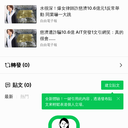
水很深！爆女律師詐慈濟10.6億元1反常舉
動 同業嚇一大跳
自由電子報
慈濟遭詐騙10.6億 AIT突發1文引網笑：真的
很會……
自由電子報
轉發 (0)
貼文 (0)
建立貼文
最新
熱門
全新體驗！一鍵引用此內容，透過發布貼
文來輕鬆表達個人立場。