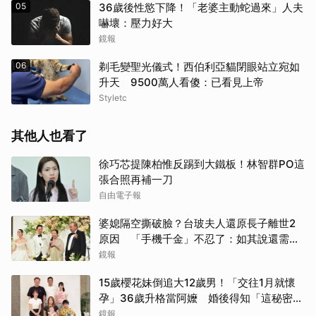
05
36歲後性慾下降！「老婆主動蛇過來」人夫
嚇壞：壓力好大
鏡報
06
剃毛變聖光儀式！西伯利亞貓閉眼站立宛如
升天 9500萬人看傻：已看見上帝
Styletc
其他人也看了
徐巧芯提陳柏惟反踢到大鐵板！林智群PO這
張合照再補一刀
自由電子報
婆媳隔空撕破臉？台玻夫人還原長子離世2
原因 「手機千金」不忍了：如其說還需要
離開嗎？
鏡報
15歲櫻花妹倒追大12歲男！「交往1月就懷
孕」36歲升格當阿嬤 婚後得知「這秘密」
傻眼了
鏡報