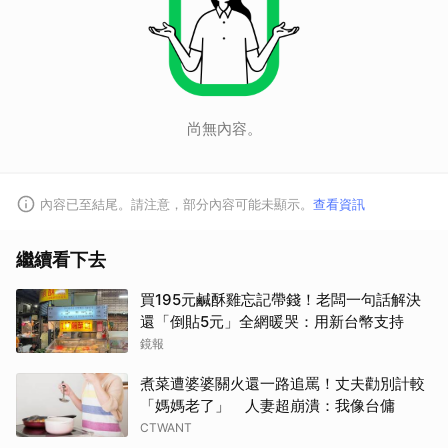
尚無內容。
內容已至結尾。請注意，部分內容可能未顯示。
查看資訊
繼續看下去
買195元鹹酥雞忘記帶錢！老闆一句話解決
還「倒貼5元」全網暖哭：用新台幣支持
鏡報
煮菜遭婆婆關火還一路追罵！丈夫勸別計較
「媽媽老了」 人妻超崩潰：我像台傭
CTWANT