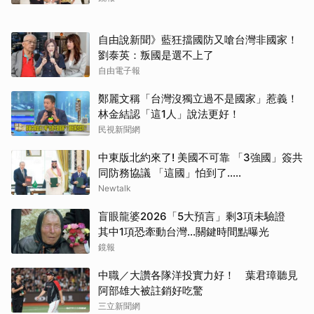
自由說新聞》藍狂擋國防又嗆台灣非國家！
劉泰英：叛國是選不上了
自由電子報
鄭麗文稱「台灣沒獨立過不是國家」惹義！
林金結認「這1人」說法更好！
民視新聞網
中東版北約來了! 美國不可靠 「3強國」簽共
同防務協議 「這國」怕到了.....
Newtalk
盲眼龍婆2026「5大預言」剩3項未驗證
其中1項恐牽動台灣...關鍵時間點曝光
鏡報
中職／大讚各隊洋投實力好！ 葉君璋聽見
阿部雄大被註銷好吃驚
三立新聞網