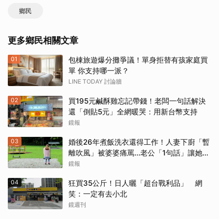
鄉民
更多鄉民相關文章
01
包棟旅遊爆分攤爭議！單身拒替有孩家庭買
單 你支持哪一派？
LINE TODAY 討論牆
取消
02
買195元鹹酥雞忘記帶錢！老闆一句話解決
還「倒貼5元」全網暖哭：用新台幣支持
鏡報
03
婚後26年煮飯洗衣還得工作！人妻下廚「暫
離吹風」被婆婆痛罵…老公「1句話」讓她心
寒
鏡報
04
狂買35公斤！日人曬「超台戰利品」 網
笑：一定有去小北
鏡週刊