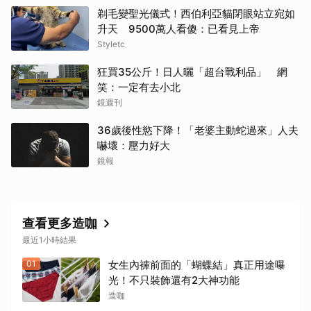
剃毛變聖光儀式！西伯利亞貓閉眼站立宛如
升天 9500萬人看傻：已看見上帝
Styletc
狂買35公斤！日人曬「超台戰利品」 網
笑：一定有去小北
鏡週刊
36歲後性慾下降！「老婆主動蛇過來」人夫
嚇壞：壓力好大
鏡報
查看更多造咖
最近1小時結果
01
女生內褲前面的「蝴蝶結」真正用途曝
光！不只裝飾還有2大神功能
造咖