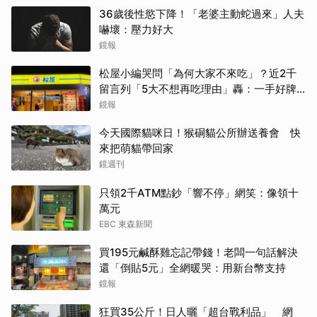
36歲後性慾下降！「老婆主動蛇過來」人夫
嚇壞：壓力好大
鏡報
松屋小編哭問「為何大家不來吃」？近2千
留言列「5大不想再吃理由」轟：一手好牌
打到爛
鏡報
今天國際貓咪日！猴硐貓公所辦送養會 快
來把萌貓帶回家
鏡週刊
只領2千ATM點鈔「響不停」網笑：像領十
萬元
EBC 東森新聞
買195元鹹酥雞忘記帶錢！老闆一句話解決
還「倒貼5元」全網暖哭：用新台幣支持
鏡報
狂買35公斤！日人曬「超台戰利品」 網