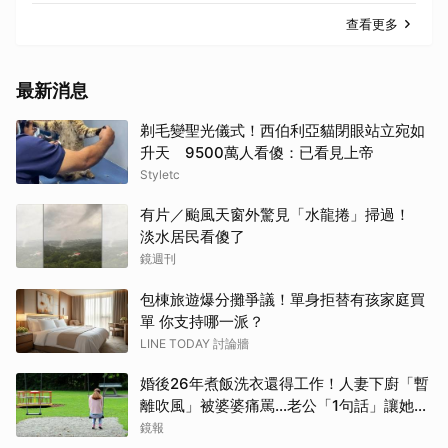
查看更多
最新消息
剃毛變聖光儀式！西伯利亞貓閉眼站立宛如
升天 9500萬人看傻：已看見上帝
Styletc
有片／颱風天窗外驚見「水龍捲」掃過！
淡水居民看傻了
鏡週刊
包棟旅遊爆分攤爭議！單身拒替有孩家庭買
單 你支持哪一派？
LINE TODAY 討論牆
婚後26年煮飯洗衣還得工作！人妻下廚「暫
離吹風」被婆婆痛罵…老公「1句話」讓她心
寒
鏡報