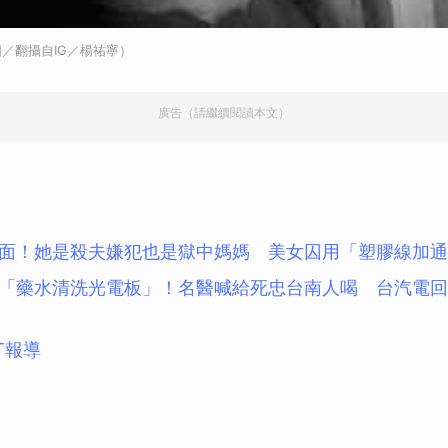
取消
／翻攝自IG／楊祐寧）
廣告（請繼續閱讀本文）
面！她是殺夫嫌犯也是獄中媽媽 美女囚用「塑膠線加通
「藥水清洗光電板」！名醫喊給死忠台南人喝 台汽電回
T報導