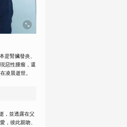
原本是腎臟發炎、
現惡性腫瘤，還
經在凌晨逝世。
癌逝，並透露在父
愛，彼此親吻、