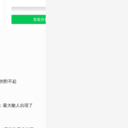
查看所有選項
查看
《針鋒相對》
《蝙蝠俠：開戰時
（2002）
刻》（2005）
的對不起
《頂尖對決》
《黑暗騎士》
（2006）
（2008）
笑：最大敵人出現了