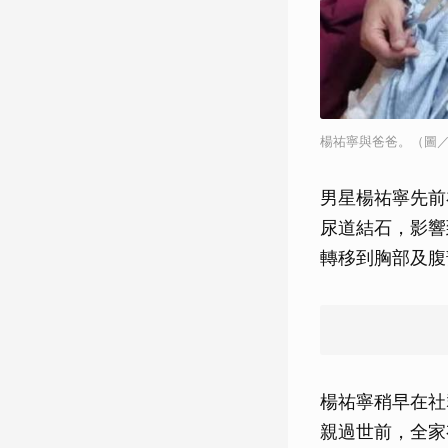
楊祐寧與爸爸。（圖／翻
男星楊祐寧先前
尿道結石，影響
轉移到胸部及腹
楊祐寧稍早在社
親過世前，全家