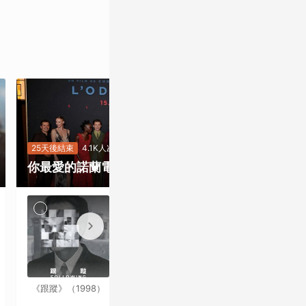
25天後結束
2.5
《奧德賽》上
25天後結束
4.1K人次
你最愛的諾蘭電影是哪一部？
規格升級票價
會！諾蘭電影
就是要看最大
《跟蹤》（1998）
《記憶拼圖》
銀幕
（2000）