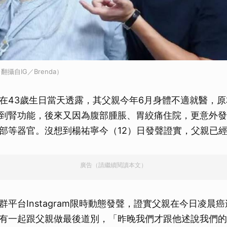
攝自IG／Brenda）
在43歲生日當天透露，其父親今年6月身體不適就醫，
到腎功能，後來又因為腹部腫脹、胃絞痛住院，更意外發
部等器官。沒想到楊祐寧今（12）日發聲證實，父親已
廣告（請繼續閱讀本文）
群平台Instagram限時動態發聲，證實父親在今日凌晨
有一起跟父親做最後道別，「昨晚我們才跟他述說我們的