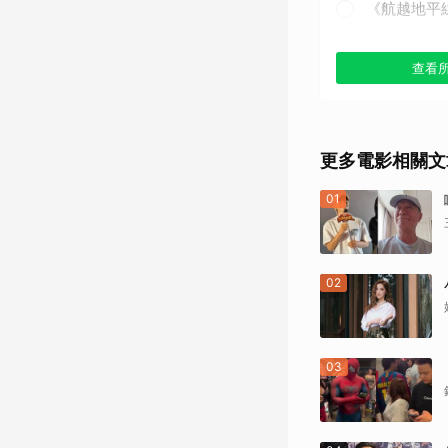
《航越地平線
《獵殺紅色十
查看
《戰慄黑洞》
《撕裂地平線
更多電影相關文
《變人》（1
01
《鋼鐵墳墓》
02
《震盪效應》(
《神鬼嚎野人
03
《網住愛情》
其他（歡迎