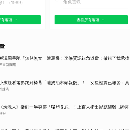
角色靈魂
》（1989）
真人版特效絕對不能尷尬
月》（1990）
所有選項
查看所有選項
只要好看，忠實或創新都不是問
（1995）
題
》（1997）
章
其他（歡迎貼文分享）
999）
嘲諷周星馳「無兒無女」遭罵爆！李修賢認錯急道歉：做錯了我承擔
三立新聞網
（2013）
2015)
小孩疑看電影踢到椅背「遭奶油淋頭報復」！ 女星證實已報警：真
姊妹淘
》（2016）
《蜘蛛人》播到一半突傳「猛烈臭屁」！上百人衝出影廳避難...網
（2004）
鏡報
貼文分享）