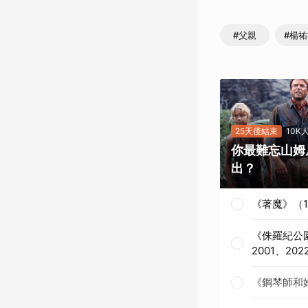
#父親
#楊
25天後結束
10K
你最難忘山姆
出？
《著魔》（1
《侏羅紀公園
2001、202
《鋼琴師和她