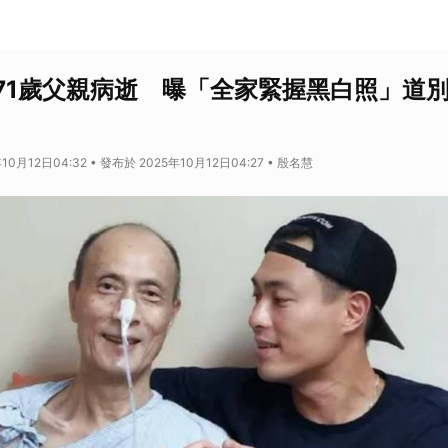
71歲父親病逝 曝「全家緊握黑白照」道
10月12日04:32 • 發布於 2025年10月12日04:27 • 殷名慧