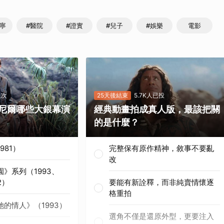
祐寧
#醫院
#證實
#兒子
#娛樂
電影
人次
25天後結束
5.7K人已投
尼爾哪些大銀幕演
經典動畫拍成真人版，最該把關
的是什麼？
981）
完整保有原作精神，敘事不要亂
改
》系列（1993、
2）
要能有新詮釋，而非純賣情懷逐
格重拍
的情人》（1993）
選角不僅是還原外型，更要注入