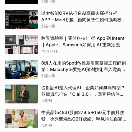
億？
創業小聚
以太智能ORVIA打造AI高爾夫揮桿分析
APP：Meet桃園+顧問黃智仁如何協助校準
成長路徑
創業小聚
跨界實驗室｜關於科技》 從 App 到 Intent
｜Apple、Samsunh如何用 AI 重新定義智
慧型手機的下一個入口
1% STYLE
8億人在用的Spotify推薦引擎幕後工程師創
業！Malachyte要把AI預測技術帶入電商領
域
創業小聚
從對話AI走入代理AI，企業如何無痛轉型？
叡揚資訊打造「C.ai 3.0」，回客戶信件、
調貨一把罩
今周刊
中美晶(5483)股價279.5→150元半個月腰
斬，徐秀蘭端出Q2好成績、罕見抱屈自家股
票：真的被低估了
今周刊