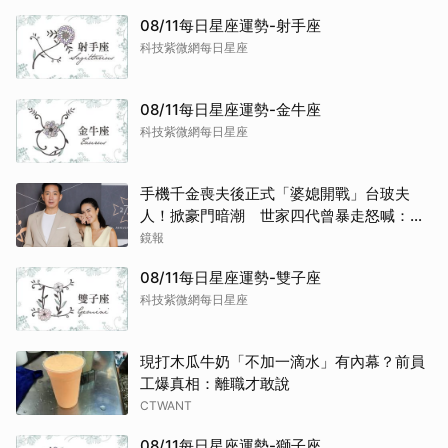
08/11每日星座運勢-射手座
科技紫微網每日星座
08/11每日星座運勢-金牛座
科技紫微網每日星座
取消
手機千金喪夫後正式「婆媳開戰」台玻夫
人！掀豪門暗潮 世家四代曾暴走怒喊：我
只是一個年輕人
鏡報
08/11每日星座運勢-雙子座
科技紫微網每日星座
現打木瓜牛奶「不加一滴水」有內幕？前員
工爆真相：離職才敢說
CTWANT
08/11每日星座運勢-獅子座