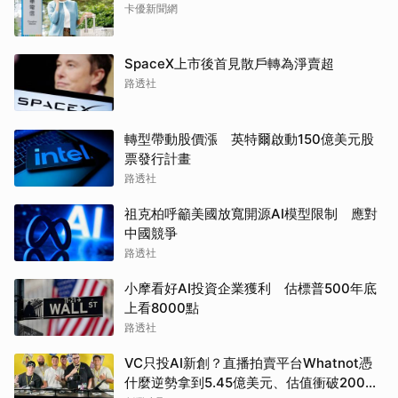
卡優新聞網
SpaceX上市後首見散戶轉為淨賣超
路透社
轉型帶動股價漲 英特爾啟動150億美元股
票發行計畫
路透社
祖克柏呼籲美國放寬開源AI模型限制 應對
中國競爭
路透社
小摩看好AI投資企業獲利 估標普500年底
上看8000點
路透社
VC只投AI新創？直播拍賣平台Whatnot憑
什麼逆勢拿到5.45億美元、估值衝破200