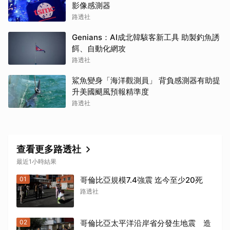
影像感測器
路透社
Genians：AI成北韓駭客新工具 助製釣魚誘
餌、自動化網攻
路透社
鯊魚變身「海洋觀測員」 背負感測器有助提
升美國颶風預報精準度
路透社
查看更多路透社
最近1小時結果
01
哥倫比亞規模7.4強震 迄今至少20死
路透社
02
哥倫比亞太平洋沿岸省分發生地震 造