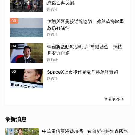
成傷亡與災損
路透社
03
伊朗與阿曼接近達協議 荷莫茲海峽重
啟仍有條件
路透社
04
韓國將啟動5兆韓元半導體基金 扶植
具潛力企業
路透社
05
SpaceX上市後首見散戶轉為淨賣超
路透社
查看更多
最新消息
中華電信夏漫遊加碼 遠傳新推跨洲多國包