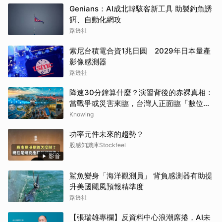
Genians：AI成北韓駭客新工具 助製釣魚誘
餌、自動化網攻
路透社
索尼台積電合資1兆日圓 2029年日本量產
影像感測器
路透社
降速30分鐘算什麼？演習背後的赤裸真相：
當戰爭或災害來臨，台灣人正面臨「數位窒
息」？
Knowing
功率元件未來的趨勢？
股感知識庫Stockfeel
影音
鯊魚變身「海洋觀測員」 背負感測器有助提
升美國颶風預報精準度
路透社
【張瑞雄專欄】反資料中心浪潮席捲，AI未