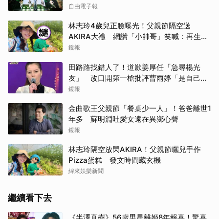
自由電子報
林志玲4歲兒正臉曝光！父親節隔空送
AKIRA大禮 網讚「小帥哥」笑喊：再生一
個
鏡報
田路路找錯人了！道歉姜厚任「急尋楊光
友」 改口開第一槍批評曹雨婷「是自己太
衝動」
鏡報
金曲歌王父親節「餐桌少一人」！爸爸離世1
年多 蘇明淵吐愛女遠在異鄉心聲
鏡報
林志玲隔空放閃AKIRA！父親節曬兒手作
Pizza蛋糕 發文時間藏玄機
緯來娛樂新聞
繼續看下去
《半澤直樹》56歲男星離婚8年報喜！驚喜