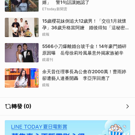
婿」 警1句話讓她認了
ETtoday新聞雲
15歲櫻花妹倒追大12歲男！「交往1月就懷
孕」36歲升格當阿嬤 婚後得知「這秘密」
傻眼了
鏡報
5566小刀爆離婚台玻千金！14年豪門婚碎
原因曝 岳母徐莉玲風暴意外揭家族祕辛
鏡週刊
余天昔任理事長為公會存2000萬！曹雨婷
卻遭藝人連番開轟 李亞萍回應了
鏡報
轉發 (0)