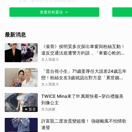
其他（歡迎貼文分享你的看法）
查看所有選項
最新消息
《雀骨》侯明昊多次探出車窗與粉絲互動！
違反交通法規遭警方約談，「車窗心軟的
神」上熱搜
女人我最大
「昔台視小生」71歲姜厚任大談差24歲忘年
戀！粉絲女友3歲就認出對方是「累世姻
緣」
女人我最大
TWICE Mina來了!!! 萬斯快看~穿白禮服美
到像公主
影音
非凡娛樂
許富凱二度攻蛋變超瘦！ 強碰颱風不怕情歌
連發