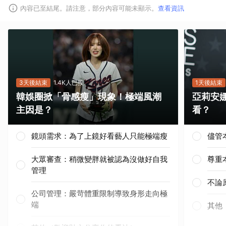
內容已至結尾。請注意，部分內容可能未顯示。
查看資訊
3天後結束
1.4K人已投
1天後結束
韓娛圈掀「骨感瘦」現象！極端風潮
亞莉安
主因是？
看？
鏡頭需求：為了上鏡好看藝人只能極端瘦
儘管
大眾審查：稍微變胖就被認為沒做好自我
尊重
管理
不論
公司管理：嚴苛體重限制導致身形走向極
端
其他