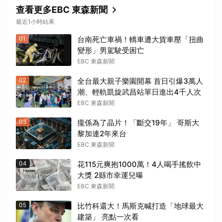
查看更多EBC 東森新聞
最近1小時結果
01
台南死亡車禍！轎車遭大貨車壓「扭曲
變形」男駕駛受困亡
EBC 東森新聞
02
全台最大親子樂園開幕 首日引爆3萬人
潮、輕軌凱旋武昌站單日進出4千人次
EBC 東森新聞
03
攏係為了晶片！「斷交19年」 哥斯大
黎加連2年來台
EBC 東森新聞
04
花115元爽抱1000萬！4人喝手搖飲中
大獎 2縣市幸運兒曝
EBC 東森新聞
05
比竹科還大！馬斯克喊打造「地球最大
建築」 亮點一次看