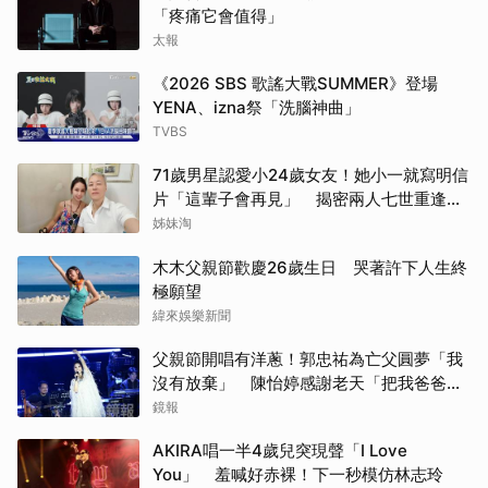
「疼痛它會值得」
太報
《2026 SBS 歌謠大戰SUMMER》登場
YENA、izna祭「洗腦神曲」
TVBS
71歲男星認愛小24歲女友！她小一就寫明信
片「這輩子會再見」 揭密兩人七世重逢奇
緣
姊妹淘
木木父親節歡慶26歲生日 哭著許下人生終
極願望
緯來娛樂新聞
父親節開唱有洋蔥！郭忠祐為亡父圓夢「我
沒有放棄」 陳怡婷感謝老天「把我爸爸還
給我」
鏡報
AKIRA唱一半4歲兒突現聲「I Love
You」 羞喊好赤裸！下一秒模仿林志玲