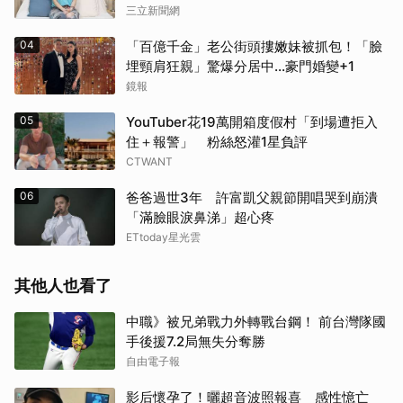
三立新聞網
04
「百億千金」老公街頭摟嫩妹被抓包！「臉
埋頸肩狂親」驚爆分居中...豪門婚變+1
鏡報
05
YouTuber花19萬開箱度假村「到場遭拒入
住＋報警」 粉絲怒灌1星負評
CTWANT
06
爸爸過世3年 許富凱父親節開唱哭到崩潰
「滿臉眼淚鼻涕」超心疼
ETtoday星光雲
其他人也看了
中職》被兄弟戰力外轉戰台鋼！ 前台灣隊國
手後援7.2局無失分奪勝
自由電子報
影后懷孕了！曬超音波照報喜 感性憶亡