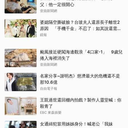
父：他一定很開心
壹蘋新聞網
婆媳隔空撕破臉？台玻夫人還原長子離世2
原因 「手機千金」不忍了：如其說還需要
離開嗎？
鏡報
颱風接近硬闖海邊觀浪「4口家-1」 9歲兒
捲入海裡消失了
壹蘋新聞網
名家分享~謝明杰》慈濟最大的危機還不是
那10.6億
自由電子報
王凱過世還回棚內拍戲？製作人靈堂喊：你
殺青了
EBC 東森娛樂
女通緝犯冒用姊姊身分！喊老公「我妹