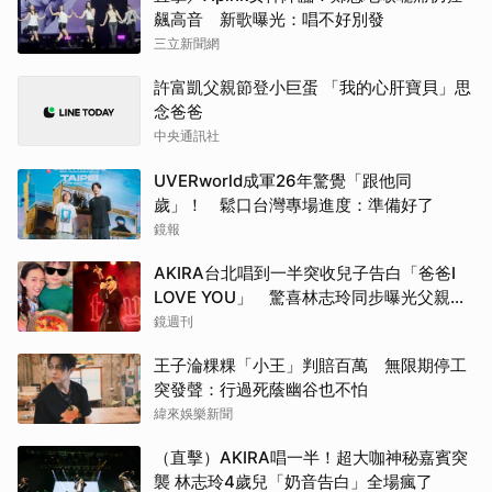
飆高音 新歌曝光：唱不好別發
三立新聞網
許富凱父親節登小巨蛋 「我的心肝寶貝」思
念爸爸
中央通訊社
UVERworld成軍26年驚覺「跟他同
歲」！ 鬆口台灣專場進度：準備好了
鏡報
AKIRA台北唱到一半突收兒子告白「爸爸I
LOVE YOU」 驚喜林志玲同步曝光父親節
「披薩蛋糕」
鏡週刊
王子淪粿粿「小王」判賠百萬 無限期停工
突發聲：行過死蔭幽谷也不怕
緯來娛樂新聞
（直擊）AKIRA唱一半！超大咖神秘嘉賓突
襲 林志玲4歲兒「奶音告白」全場瘋了