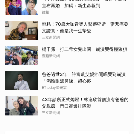
宣布再婚 加碼：新生命報到
鏡報
噩耗！70歲大咖音樂人驚傳猝逝 妻悲痛發
文證實：他是我一生摯愛
三立新聞網
楊千霈一打二帶女兒出國 崩潰哭得極狼狽
壹蘋新聞網
爸爸過世3年 許富凱父親節開唱哭到崩潰
「滿臉眼淚鼻涕」超心疼
ETtoday星光雲
43年診所正式熄燈！林逸欣首個沒有爸爸的
父親節 門口卻爆排隊潮
三立新聞網