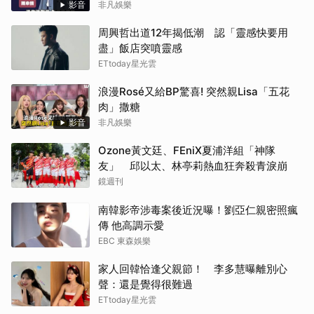
影音
非凡娛樂
周興哲出道12年揭低潮 認「靈感快要用
盡」飯店突噴靈感
ETtoday星光雲
浪漫Rosé又給BP驚喜! 突然親Lisa「五花
肉」撒糖
影音
非凡娛樂
Ozone黃文廷、FEniX夏浦洋組「神隊
友」 邱以太、林亭莉熱血狂奔殺青淚崩
鏡週刊
南韓影帝涉毒案後近況曝！劉亞仁親密照瘋
傳 他高調示愛
EBC 東森娛樂
家人回韓恰逢父親節！ 李多慧曝離別心
聲：還是覺得很難過
ETtoday星光雲