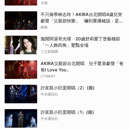
太報
不只偷學林志玲！AKIRA台北開唱4歲兒突
獻聲「父親節快樂」 嚇到重播確認：是我
兒子
鏡報
拋開阿湯哥光環 20歲舒莉愛丁堡藝穗節
「一人飾四角」驚豔全場
三立新聞網
AKIRA父親節台北開唱 兒子驚喜獻聲「爸
爸I Love You」
CTWANT
許富凱小巨蛋開唱（2）(圖)
中央通訊社
許富凱小巨蛋開唱（1）(圖)
中央通訊社