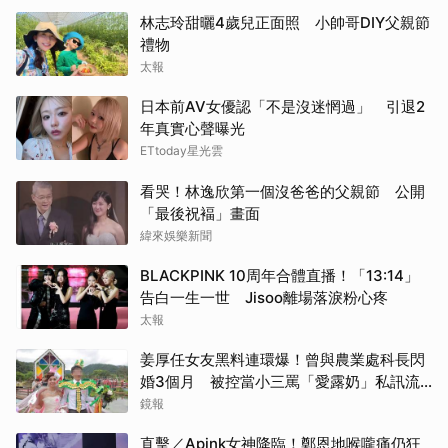
林志玲甜曬4歲兒正面照 小帥哥DIY父親節
禮物
太報
日本前AV女優認「不是沒迷惘過」 引退2
年真實心聲曝光
ETtoday星光雲
看哭！林逸欣第一個沒爸爸的父親節 公開
「最後祝褔」畫面
緯來娛樂新聞
BLACKPINK 10周年合體直播！「13:14」
告白一生一世 Jisoo離場落淚粉心疼
太報
姜厚任女友黑料連環爆！曾與農業處科長閃
婚3個月 被控當小三罵「愛露奶」私訊流
出
鏡報
直擊／Apink女神降臨！鄭恩地喉嚨痛仍狂