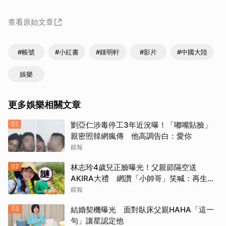
查看原始文章
#帳號
#小紅書
#鍾明軒
#影片
#中國大陸
娛樂
更多娛樂相關文章
01
劉亞仁涉毒停工3年近況曝！「嘟嘴貼臉」
親密照韓網瘋傳 他高調告白：愛你
鏡報
02
林志玲4歲兒正臉曝光！父親節隔空送
AKIRA大禮 網讚「小帥哥」笑喊：再生一
個
鏡報
03
結婚契機曝光 面對臥床父親HAHA「這一
句」讓星認定他