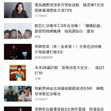
寬魚國際澄清單月營收波動 楊丞琳7月演
唱會爆滿營收大漲73%
CTWANT
劉亞仁涉毒停工3年近況曝！「嘟嘴貼臉」
親密照韓網瘋傳 他高調告白：愛你
鏡報
周興哲當《來！金來號！》主角也沒特權
片尾曲遭打槍3次
緯來娛樂新聞
木木26歲許願「當角頭老大女兒」 放話1
打10
太報
韓劇男神金志洙爆校園霸凌消失5年 轉戰
菲律賓近況曝光
CTWANT
周興哲自爆遭退稿3次掏空靈感 跨過低谷