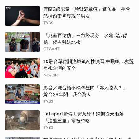
宜蘭3歲男童「臉背滿掌痕」遭施暴 生父
怒控前妻袒護現任男友
TVBS
「兆基百億債」主角終現身 李建成涉背
信、侵占移送北檢
CTWANT
10駐台單位關注城鎮韌性演習 林飛帆：友盟
重視台灣的安全
Newtalk
影音／嫌台語不標準狂問「妳大陸人？」
嫁台26年闆：我台灣人
TVBS
LaLaport驚傳工安意外！鋼架從天砸落
「這些重量」常被忽略
TVBS