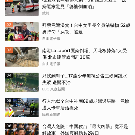
婦返家驚見「婆婆倒血泊」
鏡報
02
拜票竟遭潑糞！台中女里長全身沾穢物 52歲
男持勺「屎攻」被逮
自由電子報
03
南港LaLaport鷹架倒塌、天花板掉落1人受
傷 北市建管處開罰30萬
自由電子報
04
只找到鞋子…17歲少年無視公告三峽河跳水
失蹤 送醫不治
EBC 東森新聞
05
行人地獄？台中神岡89歲老婦過馬路 竟慘
遭大卡車活活撞死
民視新聞網
06
台灣人危險！中國攻台「最大凶器」竟不是
解放軍 外媒震撼點名2破口