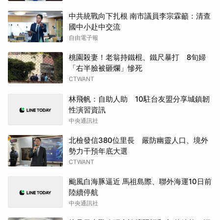
中共統戰向下扎根 南市議員李宗霖籲：清查
國中小赴中交流
自由電子報
桃園殺妻！老翁持鐵棍、鐵尺暴打 8旬婦
「右半臉被砸爛」慘死
CTWANT
林飛帆：自助人助 10駐台友盟分享城鎮韌
性演習資訊
中央通訊社
北檢發信380位里長 嚴防幽靈人口、境外
勢力干預年底大選
CTWANT
颱風白海豚逼近 馬祖島際、聯外海運10日前
陸續停航
中央通訊社