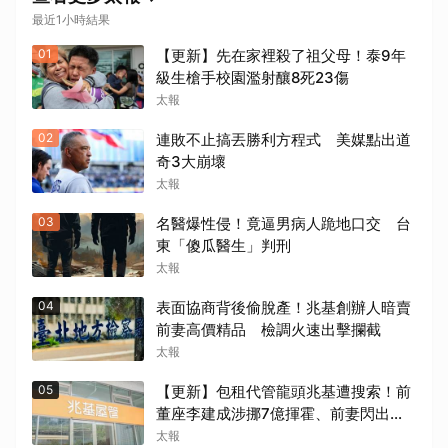
最近1小時結果
01
【更新】先在家裡殺了祖父母！泰9年
級生槍手校園濫射釀8死23傷
太報
02
連敗不止搞丟勝利方程式 美媒點出道
奇3大崩壞
太報
03
名醫爆性侵！竟逼男病人跪地口交 台
東「傻瓜醫生」判刑
太報
04
表面協商背後偷脫產！兆基創辦人暗賣
前妻高價精品 檢調火速出擊攔截
太報
05
【更新】包租代管龍頭兆基遭搜索！前
董座李建成涉挪7億揮霍、前妻閃出
境 北檢今約談
太報