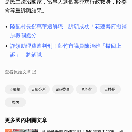
是民主法治國家，當事人就個案尋求行政救濟，陸委
會尊重訴願結果。
陸配村長鄧萬華遭解職 訴願成功！花蓮縣府撤銷
原機關處分
詐領助理費遭判刑！藍竹市議員陳治雄「撤回上
訴」 將解職
查看原始文章
#萬華
#鄉公所
#陸委會
#台灣
#村長
國內
更多國內相關文章
01
桃園老老照顧傳悲劇！8旬婦遭夫殺害 媳