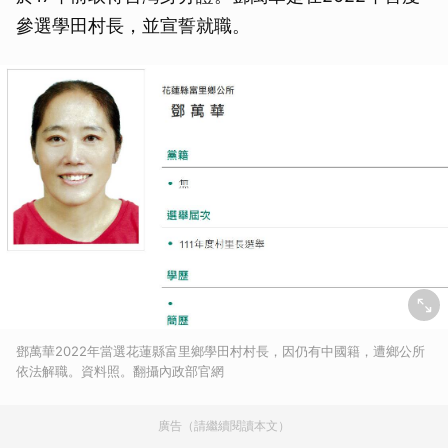
參選學田村長，並宣誓就職。
鄧萬華2022年當選花蓮縣富里鄉學田村村長，因仍有中國籍，遭鄉公所
依法解職。資料照。翻攝內政部官網
廣告（請繼續閱讀本文）