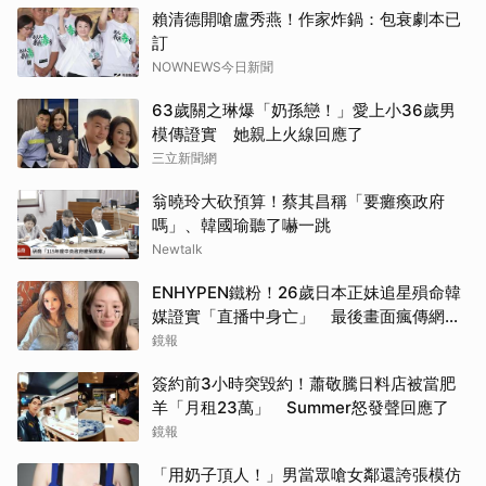
賴清德開嗆盧秀燕！作家炸鍋：包衰劇本已
訂
NOWNEWS今日新聞
63歲關之琳爆「奶孫戀！」愛上小36歲男
模傳證實 她親上火線回應了
三立新聞網
翁曉玲大砍預算！蔡其昌稱「要癱瘓政府
嗎」、韓國瑜聽了嚇一跳
Newtalk
ENHYPEN鐵粉！26歲日本正妹追星殞命韓
媒證實「直播中身亡」 最後畫面瘋傳網痛
心：網暴害死人
鏡報
簽約前3小時突毀約！蕭敬騰日料店被當肥
羊「月租23萬」 Summer怒發聲回應了
鏡報
「用奶子頂人！」男當眾嗆女鄰還誇張模仿