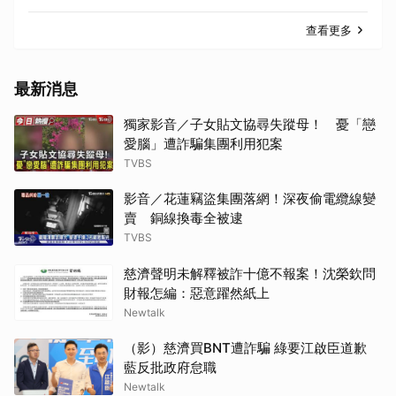
查看更多
最新消息
獨家影音／子女貼文協尋失蹤母！ 憂「戀
愛腦」遭詐騙集團利用犯案
TVBS
影音／花蓮竊盜集團落網！深夜偷電纜線變
賣 銅線換毒全被逮
TVBS
慈濟聲明未解釋被詐十億不報案！沈榮欽問
財報怎編：惡意躍然紙上
Newtalk
（影）慈濟買BNT遭詐騙 綠要江啟臣道歉
藍反批政府怠職
Newtalk