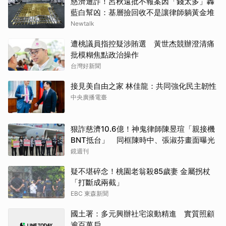
慈濟遭詐！呂秋遠批不報案因「錢太多」轟
藍白幫凶：基層撿回收不是讓律師躺黃金堆
Newtalk
遭桃議員指控疑涉賄選 黃世杰競辦澄清痛
批模糊焦點政治操作
台灣好新聞
接見美自由之家 林佳龍：共同強化民主韌性
中央廣播電臺
狠詐慈濟10.6億！神鬼律師陳昱瑄「親接機
BNT抵台」 同框陳時中、張淑芬畫面曝光
鏡週刊
疑不堪碎念！桃園老翁殺85歲妻 金屬拐杖
「打斷成兩截」
EBC 東森新聞
國土署：多元興辦社宅滾動精進 實質照顧
逾百萬戶