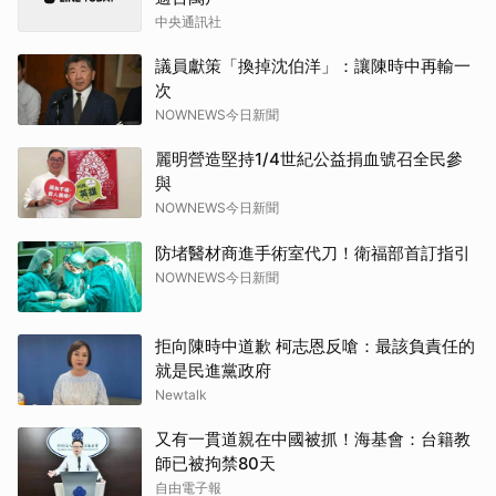
中央通訊社
議員獻策「換掉沈伯洋」：讓陳時中再輸一
次
NOWNEWS今日新聞
麗明營造堅持1/4世紀公益捐血號召全民參
與
NOWNEWS今日新聞
防堵醫材商進手術室代刀！衛福部首訂指引
NOWNEWS今日新聞
拒向陳時中道歉 柯志恩反嗆：最該負責任的
就是民進黨政府
Newtalk
又有一貫道親在中國被抓！海基會：台籍教
師已被拘禁80天
自由電子報