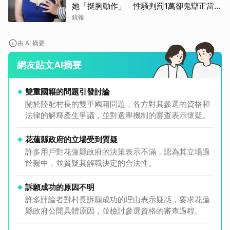
她「挺胸動作」 性騷判罰1萬卻鬼辯正當防
衛
鏡報
由 AI 摘要
網友貼文AI摘要
雙重國籍的問題引發討論
關於陸配村長的雙重國籍問題，各方對其參選的資格和
法律的解釋產生爭議，並對選舉機制的審查表示懷疑。
花蓮縣政府的立場受到質疑
許多用戶對花蓮縣政府的決策表示不滿，認為其立場過
於親中，並質疑其解職決定的合法性。
訴願成功的原因不明
許多評論者對村長訴願成功的理由表示疑惑，要求花蓮
縣政府公開具體原因，並檢討參選資格的審查過程。