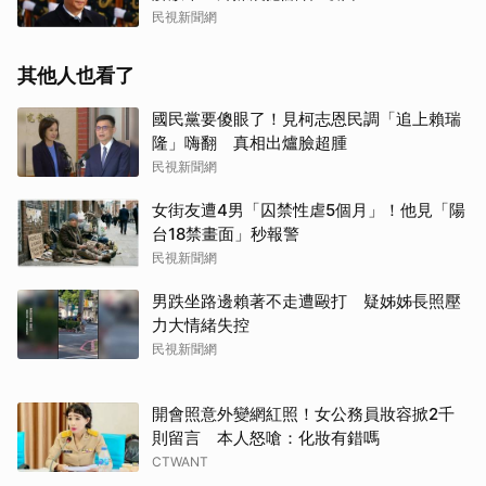
民視新聞網
其他人也看了
國民黨要傻眼了！見柯志恩民調「追上賴瑞
隆」嗨翻 真相出爐臉超腫
民視新聞網
女街友遭4男「囚禁性虐5個月」！他見「陽
台18禁畫面」秒報警
民視新聞網
男跌坐路邊賴著不走遭毆打 疑姊姊長照壓
力大情緒失控
民視新聞網
開會照意外變網紅照！女公務員妝容掀2千
則留言 本人怒嗆：化妝有錯嗎
CTWANT