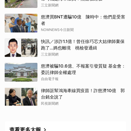
三立新聞網
慈濟買BNT遭騙10億 陳時中：他們是受害
者
NOWNEWS今日新聞
快訊／涉詐1.1億！曾任徐巧芯大姑律師棄保
跑了…媽也離境 桃檢發通緝
三立新聞網
慈濟被騙10.6億、不報案引發質疑 基金會：
委託律師全權處理
自由電子報
律師誆幫鴻海牽線買疫苗！詐慈濟10億 郭
台銘全說了
民視新聞網
查看更多太報