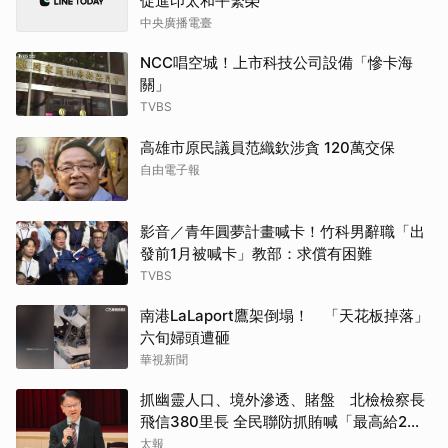
促進印太和平繁榮
中央廣播電臺
NCC唱空城！上市科技公司設備「慘卡海
關」
TVBS
高雄市原民議員范織欽涉貪 120萬交保
自由電子報
影音／青年圓夢計畫喊卡！竹科男辭職「出
發前1月被喊卡」教部：求償有困難
TVBS
南港LaLaport鷹架倒塌！ 「天花板掉落」
六旬婦頭遭砸
華視新聞
抓幽靈人口、境外滲透、賭盤 北檢檢察長
飛信380里長 全民聯防抓賄喊「最高給2千
萬」
太報