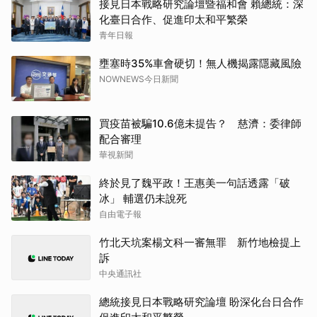
接見日本戰略研究論壇暨福和會 賴總統：深
化臺日合作、促進印太和平繁榮
青年日報
壅塞時35%車會硬切！無人機揭露隱藏風險
NOWNEWS今日新聞
買疫苗被騙10.6億未提告？ 慈濟：委律師
配合審理
華視新聞
終於見了魏平政！王惠美一句話透露「破
冰」 輔選仍未說死
自由電子報
竹北天坑案楊文科一審無罪 新竹地檢提上
訴
中央通訊社
總統接見日本戰略研究論壇 盼深化台日合作