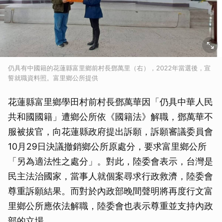
仍具有中國籍的花蓮縣富里鄉前村長鄧萬里（右），2022年當選後，宣
誓就職資料照。富里鄉公所提供
花蓮縣富里鄉學田村前村長鄧萬華因「仍具中華人民
共和國國籍」遭鄉公所依《國籍法》解職，鄧萬華不
服被拔官，向花蓮縣政府提出訴願，訴願審議委員會
10月29日決議撤銷鄉公所原處分，要求富里鄉公所
「另為適法性之處分」。對此，陸委會表示，台灣是
民主法治國家，當事人就個案尋求行政救濟，陸委會
尊重訴願結果。而對於內政部晚間聲明將再度行文富
里鄉公所應依法解職，陸委會也表示尊重並支持內政
部的立場。