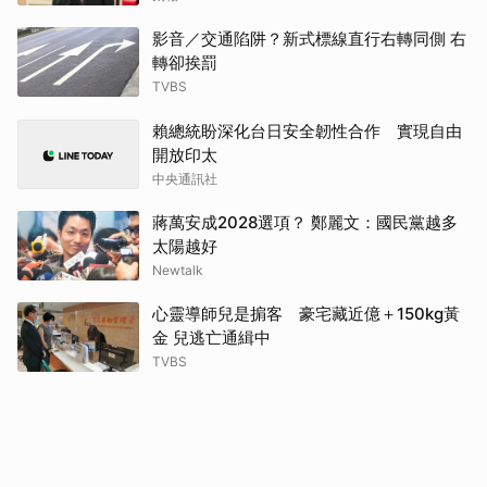
影音／交通陷阱？新式標線直行右轉同側 右
轉卻挨罰
TVBS
賴總統盼深化台日安全韌性合作 實現自由
開放印太
中央通訊社
蔣萬安成2028選項？ 鄭麗文：國民黨越多
太陽越好
Newtalk
心靈導師兒是掮客 豪宅藏近億＋150kg黃
金 兒逃亡通緝中
TVBS