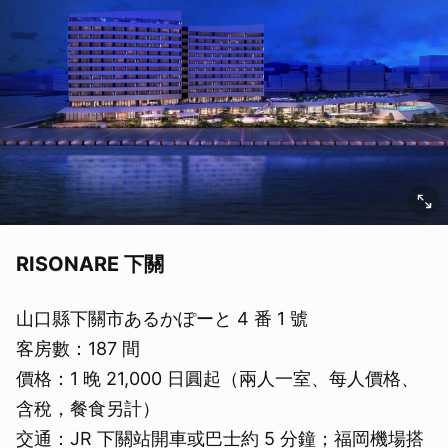
RISONARE 下關
山口縣下關市あるかぽーと 4 番 1 號
客房數：187 間
價格：1 晚 21,000 日圓起（兩人一室、每人價格、
含稅，餐食另計）
交通：JR 下關站開車或巴士約 5 分鐘；福岡機場搭