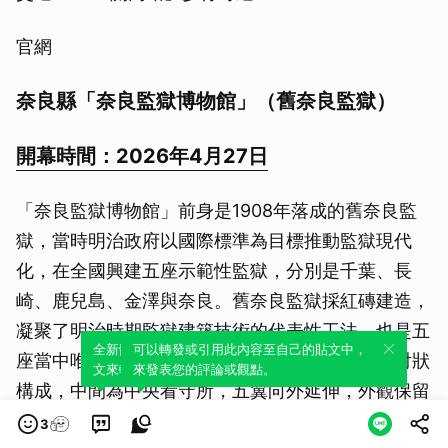
官網
奈良縣「奈良監獄博物館」（舊奈良監獄）
開幕時間：2026年4月27日
「奈良監獄博物館」前身是1908年落成的舊奈良監
獄，當時明治政府以國際標準為目標推動監獄現代
化，在全國興建五座示範性監獄，分別是千葉、長
崎、鹿兒島、金澤與奈良。舊奈良監獄採紅磚建造，
凝聚了明治時期監獄建築技術的代表性工法，也是五
全新體驗！一鍵引用此內容，透過發布貼
可以轉發或引用此內容至自己的貼文中，
座當中唯一完整保存至今的設施。建築為平面放射狀
文來輕鬆表達個人立場。
來發表您的評論或觀點。
構成，中間為中央看守所，五翼向外延伸，外觀保留
紅磚立面與拱形細節。百年建築重新整理後，以博物
3