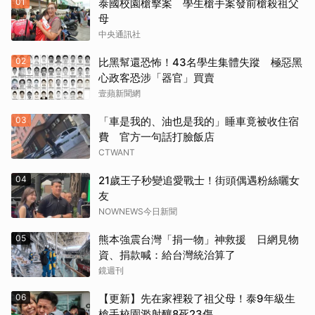
01
泰國校園槍擊案 學生槍手案發前槍殺祖父
母
中央通訊社
02
比黑幫還恐怖！43名學生集體失蹤 極惡黑
心政客恐涉「器官」買賣
壹蘋新聞網
03
「車是我的、油也是我的」睡車竟被收住宿
費 官方一句話打臉飯店
CTWANT
04
21歲王子秒變追愛戰士！街頭偶遇粉絲曬女
友
NOWNEWS今日新聞
05
熊本強震台灣「捐一物」神救援 日網見物
資、捐款喊：給台灣統治算了
鏡週刊
06
【更新】先在家裡殺了祖父母！泰9年級生
槍手校園濫射釀8死23傷