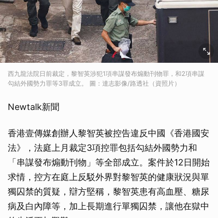
西九龍法院日前裁定，黎智英涉犯1項串謀發布煽動刊物罪，和2項串謀
勾結外國勢力罪等3罪成立。 圖：達志影像/路透社（資照片）
Newtalk新聞
香港壹傳媒創辦人黎智英被控告違反中國《香港國安
法》，法庭上月裁定3項控罪包括勾結外國勢力和
「串謀發布煽動刊物」等全部成立。案件於12日開始
求情，控方在庭上反駁外界對黎智英的健康狀況與單
獨囚禁的質疑，辯方堅稱，黎智英患有高血壓、糖尿
病及白內障等，加上長期進行單獨囚禁，讓他在獄中