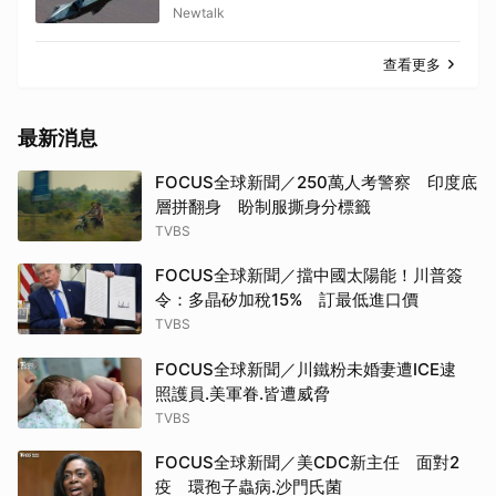
Newtalk
查看更多
最新消息
FOCUS全球新聞／250萬人考警察 印度底
層拼翻身 盼制服撕身分標籤
TVBS
FOCUS全球新聞／擋中國太陽能！川普簽
令：多晶矽加稅15% 訂最低進口價
TVBS
FOCUS全球新聞／川鐵粉未婚妻遭ICE逮
照護員.美軍眷.皆遭威脅
TVBS
FOCUS全球新聞／美CDC新主任 面對2
疫 環孢子蟲病.沙門氏菌