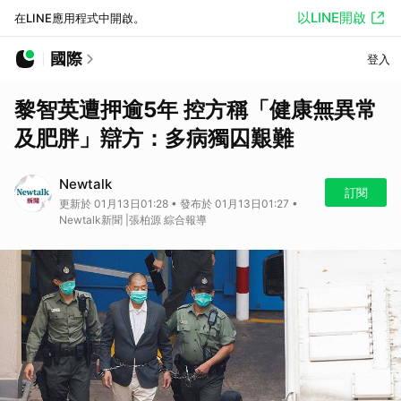
以LINE開啟
在LINE應用程式中開啟。
國際
登入
黎智英遭押逾5年 控方稱「健康無異常
及肥胖」辯方：多病獨囚艱難
Newtalk
訂閱
更新於 01月13日01:28 • 發布於 01月13日01:27 •
Newtalk新聞 |張柏源 綜合報導