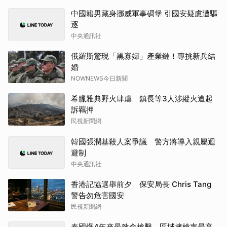
中國籍男藏身挪威軍事碉堡 引國安疑慮遭驅
逐
中央通訊社
俄羅斯驚現「黑寡婦」產業鏈！專挑新兵結
婚
NOWNEWS今日新聞
希臘雅典野火肆虐 鎮長等3人涉縱火遭起
訴羈押
民視新聞網
韓國張潤基殺人案爭議 警方將導入親屬迴
避制
中央通訊社
香港記協選舉前夕 保安局長 Chris Tang
警告勿危害國安
民視新聞網
泰國爆4年來最致命槍擊 區域擁槍率最高