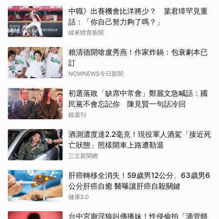
中職》出賽機會比洋將少？ 葉君璋罕見重
話：「你自己努力夠了嗎？」
緯來體育新聞
賴清德開嗆盧秀燕！作家炸鍋：包衰劇本已
訂
NOWNEWS今日新聞
初選落敗「缺席中常會」鄭麗文急喊話：國
民黨不會忘記你 陳見賢一句話冷回
鏡週刊
酒測濃度達2.2毫克！現役軍人酒駕「接近死
亡狀態」照樣開車上路遭勒退
三立新聞網
取消
肝癌轉移全消失！59歲男12公分、63歲男6
公分肝癌自癒 醫曝讓肝癌自殺關鍵
健康2.0
台中宮廟淫狼叫傳播妹！性侵偷拍「滴管餵