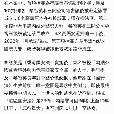
在本案中，首項控罪為串謀發布煽動刊物罪，涉及
161篇刊物，黎智英和三間公司經審訊後被裁定該罪
成立，6名高層原本亦被控該罪，獲存檔法庭。第二
項控罪為串謀勾結外國勢力罪，黎智英和三間公司經
審訊後被裁定該罪成立，6名高層於還押逾一年後、
2022年11月承認該罪。第三項控罪亦為串謀勾結外
國勢力罪，黎智英經審訊後被裁定該罪成立。
黎智英是《香港國安法》實施後，首名被控「勾結外
國或者境外勢力危害國家安全罪」的人士。判詞提
及，黎智英長年對中國心懷怨恨，他無論在《國安
法》生效前後，唯一意圖是尋求中共倒台，即使最終
要犧牲中國人民、香港人的利益也在所不惜。根據
《港區國安法》第29條，勾結罪可囚3年以上至10年
以下，「罪行重大」者可判囚10年以上至終身。