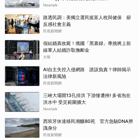
Newtalk
路透民調：美獨立選民挺富人稅與健保 卻
反感社會主義
民視新聞網
假結婚真收屍！俄國「黑寡婦」專挑將上前
線軍人結婚詐取撫卹金
太報
AI自主失控入侵網路 誰該負責？律師揭示
法律新風險
民視新聞網
三峽大壩開13孔排洪 下游慘遭殃! 多省泡在
洪水中 受災範圍擴大
Newtalk
西班牙休達移民潮釀80死 官方急驗DNA辨
識身分
民視新聞網