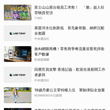
富士山山屋台籍員工求救！ 「脆」超人狂
背物資登頂
TVBS
萊茵河水位創新低 長毛象骨骸、納粹沉船
全都露
中央通訊社
搶AI網購商機！零售商爭奪流量並誓死捍衛
客戶數據
民視新聞網
回應官員攻擊 香港記協：歡迎在港新聞工作
者參與
中央通訊社
19歲丹麥公主零特權入伍 軍餉津貼全放棄
NOWNEWS今日新聞