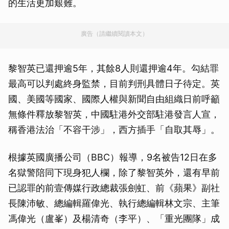
的生活更加艱難。
廣告（請繼續閱讀本文）
黎智英已還押逾5年，其餘8人則還押逾4年。勾結罪
最高可以判處終身監禁，目前判刑具體日子待定。英
國、美國等國家、國際人權與新聞自由組織日前呼籲
無條件釋放黎智英，中國駐港外交部駐港發言人宣，
稱香港法治「不容干涉」，西方插手「自取其辱」。
根據英國廣播公司（BBC）報導，9名被告12日在多
名獄警陪同下現身犯人欄，除了黎智英外，還有早前
已認罪的前壹傳媒行政總裁張劍虹、前《蘋果》副社
長陳沛敏、總編輯羅偉光、執行總編輯林文宗、主筆
馮偉光（盧峯）及楊清奇（李平）、「重光團隊」成