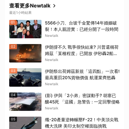
查看更多Newtalk
最近1小時結果
01
5566小刀、台玻千金驚傳14年婚姻破
裂！本人親證實：已經分開了一段時間
Newtalk
02
伊朗撐不久 戰爭很快結束? 川普還稱荷
姆茲「某種程度」已開放 伊秒轟2船打
臉
Newtalk
03
伊朗祭出荷姆茲新規「這四點」一次看!
最高重罰20%貨物價值 航運業齊怒轟
Newtalk
04
(影) 伊與「2小弟」密謀動手? 胡塞已
釀45死 「這國」急警告 : 一定回擊侵略
Newtalk
05
殲-20產量逆轉輾壓F-22！中美頂尖戰
機大洗牌 美印太制空權面臨挑戰