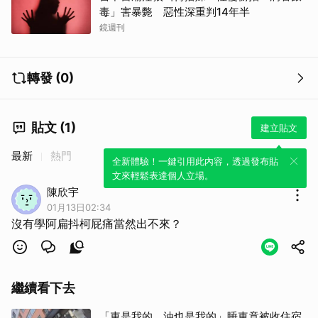
毒」害暴斃 惡性深重判14年半
鏡週刊
轉發 (0)
貼文 (1)
建立貼文
最新
熱門
全新體驗！一鍵引用此內容，透過發布貼
文來輕鬆表達個人立場。
陳欣宇
01月13日02:34
沒有學阿扁抖柯屁痛當然出不來？
繼續看下去
「車是我的、油也是我的」睡車竟被收住宿