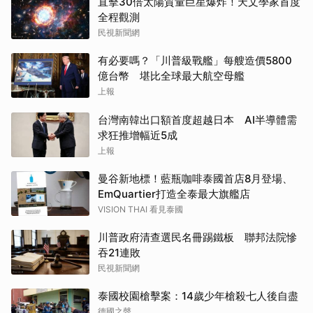
直擊30倍太陽質量巨星爆炸！天文學家首度
全程觀測
民視新聞網
有必要嗎？「川普級戰艦」每艘造價5800
億台幣 堪比全球最大航空母艦
上報
台灣南韓出口額首度超越日本 AI半導體需
求狂推增幅近5成
上報
曼谷新地標！藍瓶咖啡泰國首店8月登場、
EmQuartier打造全泰最大旗艦店
VISION THAI 看見泰國
川普政府清查選民名冊踢鐵板 聯邦法院慘
吞21連敗
民視新聞網
泰國校園槍擊案：14歲少年槍殺七人後自盡
德國之聲