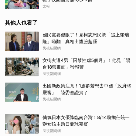
太報
其他人也看了
國民黨要傻眼了！見柯志恩民調「追上賴瑞
隆」嗨翻 真相出爐臉超腫
民視新聞網
女街友遭4男「囚禁性虐5個月」！他見「陽
台18禁畫面」秒報警
民視新聞網
出國新政策注意！1族群若想去中國「政府將
嚴審」 陸委會證實了
民視新聞網
仙氣日本女優降臨南台灣！8/14將擔任統一
獅女孩主題日開球嘉賓
民視新聞網