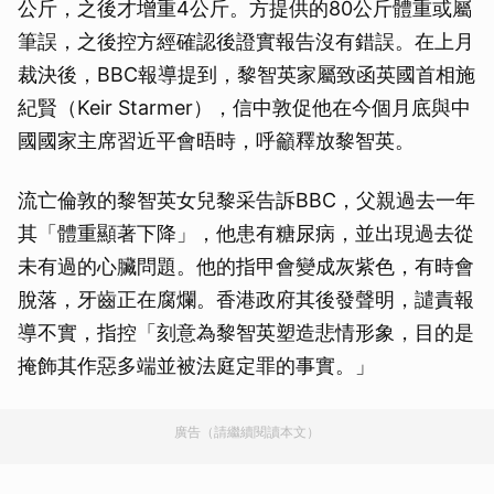
公斤，之後才增重4公斤。方提供的80公斤體重或屬
筆誤，之後控方經確認後證實報告沒有錯誤。在上月
裁決後，BBC報導提到，黎智英家屬致函英國首相施
紀賢（Keir Starmer），信中敦促他在今個月底與中
國國家主席習近平會晤時，呼籲釋放黎智英。
流亡倫敦的黎智英女兒黎采告訴BBC，父親過去一年
其「體重顯著下降」，他患有糖尿病，並出現過去從
未有過的心臟問題。他的指甲會變成灰紫色，有時會
脫落，牙齒正在腐爛。香港政府其後發聲明，譴責報
導不實，指控「刻意為黎智英塑造悲情形象，目的是
掩飾其作惡多端並被法庭定罪的事實。」
廣告（請繼續閱讀本文）