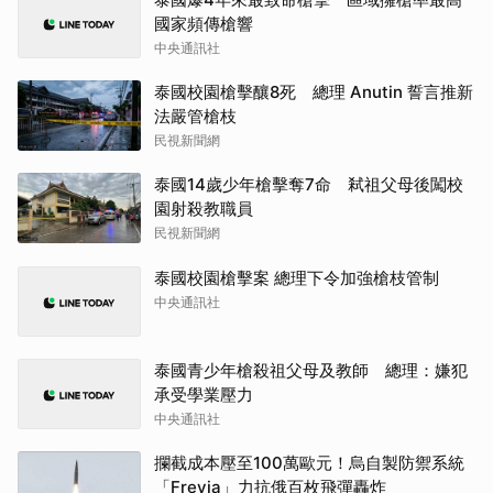
國家頻傳槍響
中央通訊社
泰國校園槍擊釀8死 總理 Anutin 誓言推新
法嚴管槍枝
民視新聞網
泰國14歲少年槍擊奪7命 弒祖父母後闖校
園射殺教職員
民視新聞網
泰國校園槍擊案 總理下令加強槍枝管制
中央通訊社
泰國青少年槍殺祖父母及教師 總理：嫌犯
承受學業壓力
中央通訊社
攔截成本壓至100萬歐元！烏自製防禦系統
「Freyja」力抗俄百枚飛彈轟炸