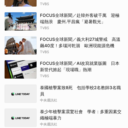
TVBS
FOCUS全球新聞／赴韓外客破千萬 迎極
端熱浪 慶州.平昌瘋「避暑觀光」
TVBS
FOCUS全球新聞／義大利27城警戒 高溫
飆40度！多瑙河乾涸 歐洲現能源危機
TVBS
FOCUS全球新聞／AI改寫就業版圖 日本
新世代掀起「現場職」熱潮
TVBS
泰國槍擊案致8死 包括學校2名教師3名職
員
中央通訊社
泰少年槍擊案震驚社會 學者：多重因素交
織極端暴力
中央通訊社