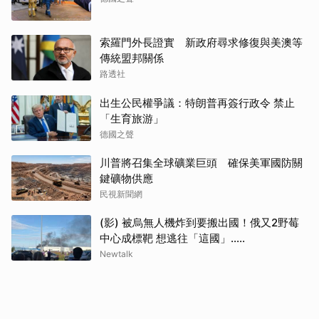
索羅門外長證實 新政府尋求修復與美澳等
傳統盟邦關係
路透社
出生公民權爭議：特朗普再簽行政令 禁止
「生育旅游」
德國之聲
川普將召集全球礦業巨頭 確保美軍國防關
鍵礦物供應
民視新聞網
(影) 被烏無人機炸到要搬出國！俄又2野莓
中心成標靶 想逃往「這國」.....
Newtalk