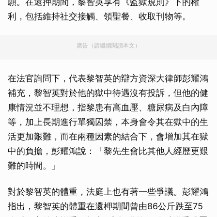
願。在還押期間，黎智英享有《監獄規則》下的權
利，包括維持社交接觸、領聖餐、收取刊物等。
廣告（請繼續閱讀本文）
在法官詢問下，代表黎智英的辯方資深大律師彭耀鴻
補充，黎智英對於他的獄中待遇沒有投訴，但他的健
康情況並不理想，指黎患有高血壓、糖尿病及白內障
等，加上長期進行單獨囚禁，本身會令其在獄中的生
活更加艱難，而在兩種因素的結合下，會增加其在獄
中的負擔，彭耀鴻說：「黎先生會比其他人經歷更艱
難的時間。」
對於黎智英的體重，法庭上也有著一些爭議。彭耀鴻
指出，黎智英的體重在還柙期間曾由86公斤跌至75