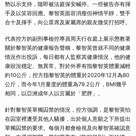
勢以示支持，隨即被法庭保安喊停。一些被告亦有揮
手及以笑容回應。黎智英面容消瘦但神情平靜，雙手
合十及揮手，向公眾席及家屬席的親友微笑打招呼。
代表控方的副刑事檢控專員周天行在庭上展示懲教署
關於黎智英的健康報告聲稱，黎智英曾就不同的健康
情況作出投訴，每日都有人監察其健康情況，他的健
康狀況穩定、無異常。對於外界有指黎智英體重減輕
約10公斤，控方指黎智英的體重於2020年12月為80
公斤，而今年1月量度的體重為79.2公斤，BMI幾乎
相同，以亞洲成年人以言屬於「肥胖」。
針對黎智英單獨囚禁的情況，控方強調，是黎智英怕
在囚室裡遭受其他人騷擾，出於個人意願之下所提出
單獨囚禁的要求。每個月都會檢視及向黎智英確認意