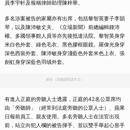
員李宇軒及報稱律師助理陳梓華。
多名涉案被告的家屬亦有出席，包括黎智英妻子李韻
琴，以及陳沛敏丈夫、《立場新聞》前總編輯鍾沛
權。多國領事館人員等亦先後抵達法院。黎智英身穿
米白色外套、綠色毛衣、黑色膠框眼鏡。羅偉光身穿
深色西裝外套、陳沛敏身穿淺藍色外套米色上衣、張
劍虹身穿深藍色羽绒外套。
廣告（請繼續閱讀本文）
有進入正庭的旁聽人士透露，正庭的42名公眾席均
由「旁聽師」（經常到法庭旁聽的公眾人士）、蘋果
日報前員工、親友使用。多名旁聽人士在法官出現
前，站立向犯人欄的被告揮手、並以雙手舉起心形手