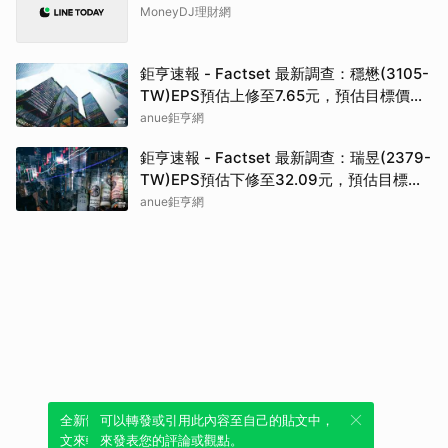
MoneyDJ理財網
鉅亨速報 - Factset 最新調查：穩懋(3105-
TW)EPS預估上修至7.65元，預估目標價為
417.5元
anue鉅亨網
鉅亨速報 - Factset 最新調查：瑞昱(2379-
TW)EPS預估下修至32.09元，預估目標價
為717元
anue鉅亨網
全新體驗！一鍵引用此內容，透過發布貼
可以轉發或引用此內容至自己的貼文中，
文來輕鬆表達個人立場。
來發表您的評論或觀點。