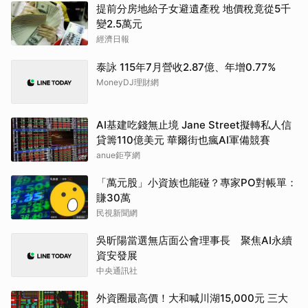
提前分房地給子女避遺產稅 地價稅竟從5千
變2.5萬元
經濟日報
泰詠 115年7月營收2.87億、年增0.77%
MoneyDJ理財網
AI基建吃錢無止境 Jane Street擬轉私人信
貸籌110億美元 華爾街也瘋AI軍備競賽
anue鉅亨網
「萬元股」小資族也能碰？專家PO對帳單：
賺30萬
民視新聞網
吳昕陽當選無店面公會理事長 聚焦AI永續
資安發展
中央通訊社
外資圈最高價！大和喊川湖15,000元 三大