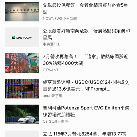
父親節投保秘笈 金管會籲購買前必看5重
點
NOWNEWS今日新聞
公股銀看好新南向放款 發展熱點鎖定澳印
星馬
中央通訊社
7月營收再創高！ 「這家」散熱廠周漲近
30%站穩4000大關
CTWANT
鉅亨買幣速報 - USDC(USDC)24小時成交
量超過13.6億美元，NFPrompt
Token(NFP)24小時漲幅達66.2%
anue鉅亨網
普利司通Potenza Sport EVO Enliten平溪
練習場試胎體驗
CarStuff人車事
立弘 115年7月營收8254萬、年增13.77%