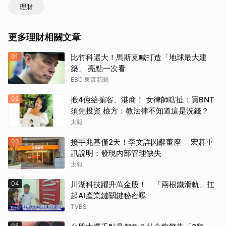
理財
更多理財相關文章
01
比竹科還大！馬斯克喊打造「地球最大建
築」 亮點一次看
EBC 東森新聞
02
搬4億給掮客、港商！ 女律師瞎扯：買BNT
須先投資 檢方：教法律不知道這是洗錢？
太報
03
接手兆基僅2天！李文詳閃辭董座 宏碁重
訊說明：發現內部管理缺失
太報
04
川湖科技躍升萬金股！ 「兩根鐵滑軌」扛
起AI產業鏈關鍵秘密曝
TVBS
05