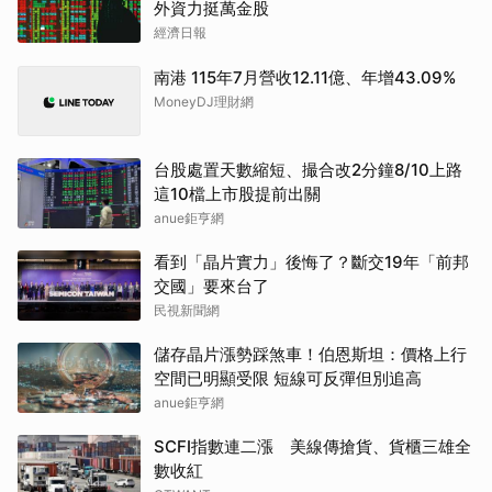
外資力挺萬金股
經濟日報
南港 115年7月營收12.11億、年增43.09%
MoneyDJ理財網
台股處置天數縮短、撮合改2分鐘8/10上路
這10檔上市股提前出關
anue鉅亨網
看到「晶片實力」後悔了？斷交19年「前邦
交國」要來台了
民視新聞網
儲存晶片漲勢踩煞車！伯恩斯坦：價格上行
空間已明顯受限 短線可反彈但別追高
anue鉅亨網
SCFI指數連二漲 美線傳搶貨、貨櫃三雄全
數收紅