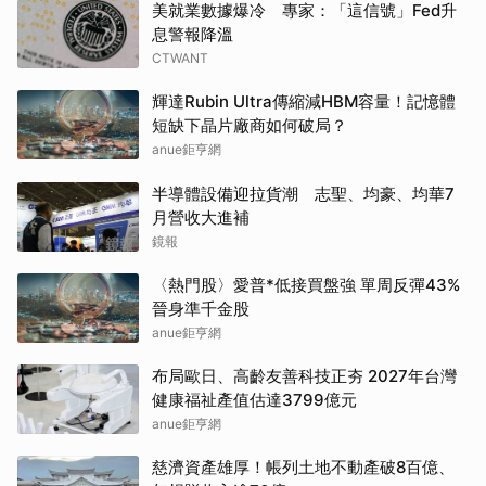
美就業數據爆冷 專家：「這信號」Fed升
息警報降溫
CTWANT
輝達Rubin Ultra傳縮減HBM容量！記憶體
短缺下晶片廠商如何破局？
anue鉅亨網
半導體設備迎拉貨潮 志聖、均豪、均華7
月營收大進補
鏡報
〈熱門股〉愛普*低接買盤強 單周反彈43%
晉身準千金股
anue鉅亨網
布局歐日、高齡友善科技正夯 2027年台灣
健康福祉產值估達3799億元
anue鉅亨網
慈濟資產雄厚！帳列土地不動產破8百億、