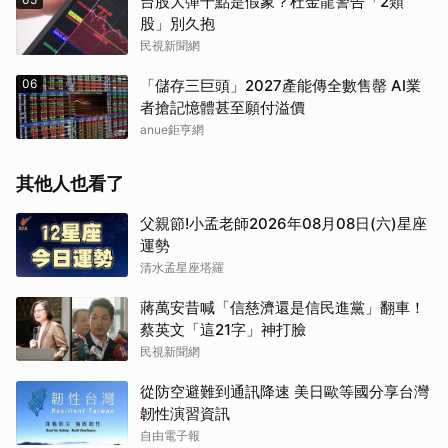
台股大彈千點是假象？杜金龍警告「2類
股」別久抱
民視新聞網
06
「儲存三巨頭」2027產能傳全數售罄 AI業
者搶記憶體甚至願付溢價
anue鉅亨網
其他人也看了
父親節!小孟老師2026年08月08日(六)星座
運勢
清水孟星座塔羅
蔣萬安昔喊「信慈濟還是信民進黨」翻車！
蔡英文「這21字」神打臉
民視新聞網
從防空避難到通訊降速 美日歐等國分享台灣
韌性演習資訊
自由電子報