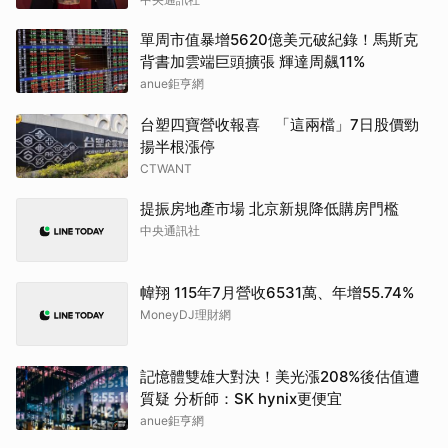
單周市值暴增5620億美元破紀錄！馬斯克
背書加雲端巨頭擴張 輝達周飆11%
anue鉅亨網
台塑四寶營收報喜 「這兩檔」7日股價勁
揚半根漲停
CTWANT
提振房地產市場 北京新規降低購房門檻
中央通訊社
幃翔 115年7月營收6531萬、年增55.74%
MoneyDJ理財網
記憶體雙雄大對決！美光漲208%後估值遭
質疑 分析師：SK hynix更便宜
anue鉅亨網