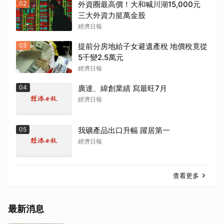
02
外資圈最高價！大和喊川湖15,000元
三大外資力挺萬金股
經濟日報
03
提前分房地給子女避遺產稅 地價稅竟從
5千變2.5萬元
經濟日報
04
廣達、緯創業績 寫最旺7月
經濟日報
05
我礦產品出口升幅 躍居第一
經濟日報
查看更多
最新消息