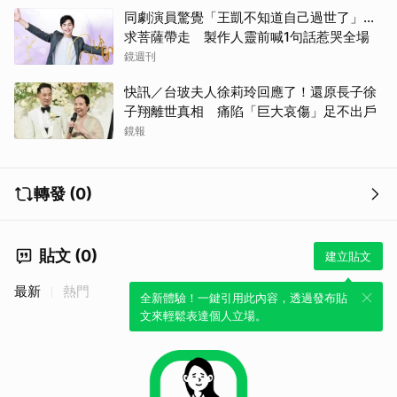
同劇演員驚覺「王凱不知道自己過世了」...
求菩薩帶走 製作人靈前喊1句話惹哭全場
鏡週刊
快訊／台玻夫人徐莉玲回應了！還原長子徐
子翔離世真相 痛陷「巨大哀傷」足不出戶
鏡報
轉發 (0)
貼文 (0)
建立貼文
最新
熱門
全新體驗！一鍵引用此內容，透過發布貼
文來輕鬆表達個人立場。