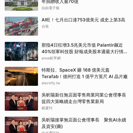
年捐贈收入逾70億
自由電子報
AI旺！七月出口達753億美元 成史上第3高
台視
那指4日狂增3.5兆美元市值 Palantir飆近
40%領軍科技股 財報成美股本週最大行情推
手
anue鉅亨網
特斯拉、SpaceX 砸 168 億美元蓋
Terafab！德州打造 1 億平方英尺 AI 晶片廠
electrify.tw
吳昕陽新任無店面零售商業同業公會理事長
提四大策略續走台灣零售業新局
鏡週刊
吳昕陽接掌無店面公會理事長 聚焦AI永續
及資安(圖)
中央通訊社