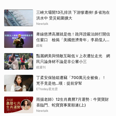
三峽大壩開13孔排洪 下游慘遭殃! 多省泡在
洪水中 受災範圍擴大
Newtalk
牽線慈濟高層就是他！跪拜證嚴法師打開信
任窗口 檢揭「美國慈濟青年」李易儒人脈
網絡
鏡報
豔麗網美與情敵互毆低Ｖ上衣遭扯走光 網
民只論身材不論是非公審小三
鏡週刊
丁柔安保險箱遭竊「700萬元全被偷」！
兇手竟是他...嘆：提前穿幫
ETtoday星光雲
雨揚老師》12生肖農曆7月運勢：牛寶寶財
喜臨門、蛇寶寶事業順遂(上)
Newtalk