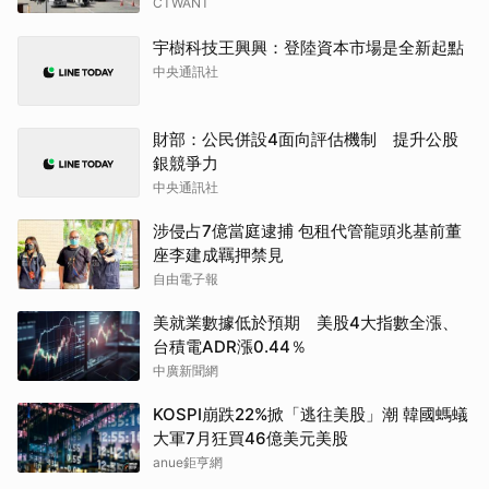
CTWANT
宇樹科技王興興：登陸資本市場是全新起點
中央通訊社
財部：公民併設4面向評估機制 提升公股
銀競爭力
中央通訊社
涉侵占7億當庭逮捕 包租代管龍頭兆基前董
座李建成羈押禁見
自由電子報
美就業數據低於預期 美股4大指數全漲、
台積電ADR漲0.44％
中廣新聞網
KOSPI崩跌22%掀「逃往美股」潮 韓國螞蟻
大軍7月狂買46億美元美股
anue鉅亨網