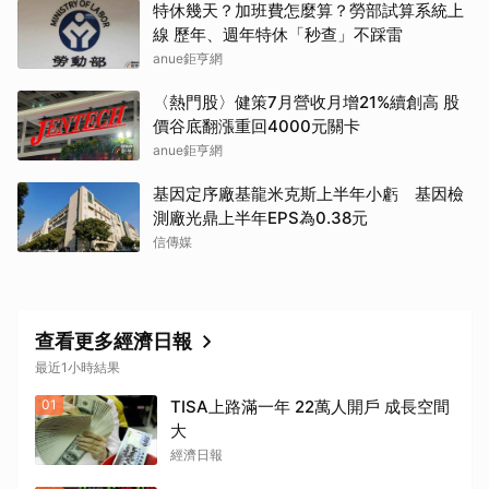
特休幾天？加班費怎麼算？勞部試算系統上
線 歷年、週年特休「秒查」不踩雷
取消
anue鉅亨網
〈熱門股〉健策7月營收月增21%續創高 股
價谷底翻漲重回4000元關卡
anue鉅亨網
基因定序廠基龍米克斯上半年小虧 基因檢
測廠光鼎上半年EPS為0.38元
信傳媒
查看更多經濟日報
最近1小時結果
01
TISA上路滿一年 22萬人開戶 成長空間
大
經濟日報