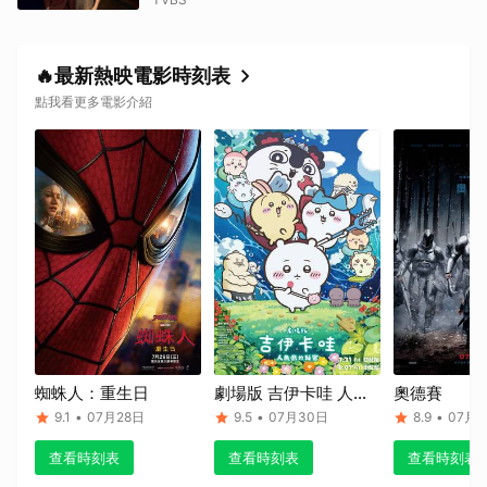
🔥最新熱映電影時刻表
點我看更多電影介紹
取消
蜘蛛人：重生日
劇場版 吉伊卡哇 人魚
奧德賽
島的秘密
9.1
•
07月28日
9.5
•
07月30日
8.9
•
07月1
查看時刻表
查看時刻表
查看時刻表