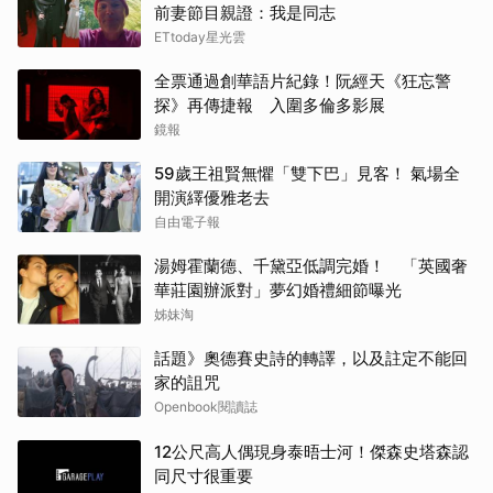
前妻節目親證：我是同志
ETtoday星光雲
全票通過創華語片紀錄！阮經天《狂忘警
探》再傳捷報 入圍多倫多影展
鏡報
59歲王祖賢無懼「雙下巴」見客！ 氣場全
開演繹優雅老去
自由電子報
湯姆霍蘭德、千黛亞低調完婚！ 「英國奢
華莊園辦派對」夢幻婚禮細節曝光
姊妹淘
話題》奧德賽史詩的轉譯，以及註定不能回
家的詛咒
Openbook閱讀誌
12公尺高人偶現身泰晤士河！傑森史塔森認
同尺寸很重要