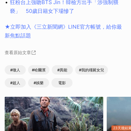
狂粉台上強吻BTS Jin！韓檢方出手「涉強制猥
褻」 50歲日籍女下場慘了
★立即加入《三立新聞網》LINE官方帳號，給你最
新焦點話題
查看原始文章
#徵人
#哈爾濱
#異能
#我的殭屍女兒
#超人
#娛樂
電影
23天後結