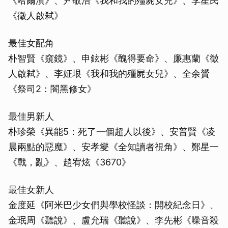
《哈爾濱》、尹敬浩《我和我的殭屍女兒》、李星民
《徵人啟弒》
最佳女配角
朴智賢《窺鏡》、申鉉彬《醜得要命》、廉惠蘭《徵
人啟弒》、李姃垠《我和我的殭屍女兒》、全余贇
《祭司2：闇黑修女》
最佳男新人
朴珍榮《異能5：死了一個超人以後》、安普賢《凌
晨兩點的惡魔》、安孝燮《全知讀者視角》、鄭星一
《戰，亂》、趙宥炫《3670》
最佳女新人
金度延《阿米巴少女們與學校怪談：開校紀念日》、
金珉周《聽說》、盧允瑞《聽說》、李先彬《噪音殺