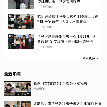
控財務糾紛 雙方聲明曝光
三立新聞網
04
聽到媽蛋抓狂揪長官衣領！陸軍上兵遭
判刑被迫退伍…慘哭：求職碰壁
三立新聞網
05
快訊／遭爆離婚台玻千金！5566小刀
首發聲101字證實：已分開一段時間
三立新聞網
查看更多
最新消息
驀然回首(重映版) 台灣版正式預告
時報資訊
預告片
北影影后備孕試各種求子偏方！李亦捷報喜