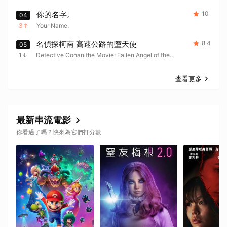
MERMAID ISLAND
你的名字。
10
04
3
Your Name.
名偵探柯南 高速公路的墮天使
8.4
05
1
Detective Conan the Movie: Fallen Angel of the
Highway
查看更多
最新串流電影
你看過了嗎？快來為它們打分數