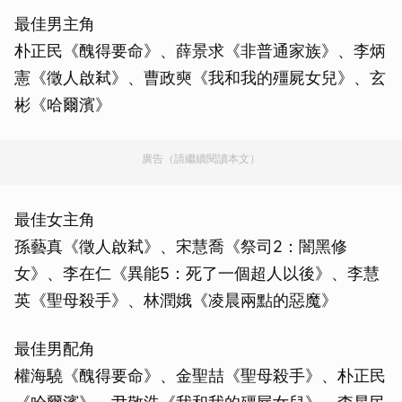
最佳男主角
朴正民《醜得要命》、薛景求《非普通家族》、李炳
憲《徵人啟弒》、曹政奭《我和我的殭屍女兒》、玄
彬《哈爾濱》
廣告（請繼續閱讀本文）
最佳女主角
孫藝真《徵人啟弒》、宋慧喬《祭司2：闇黑修
女》、李在仁《異能5：死了一個超人以後》、李慧
英《聖母殺手》、林潤娥《凌晨兩點的惡魔》
最佳男配角
權海驍《醜得要命》、金聖喆《聖母殺手》、朴正民