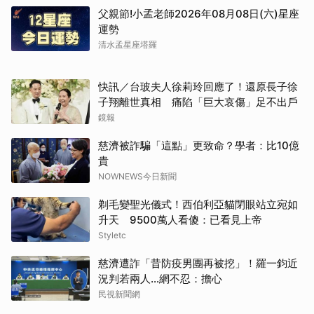
父親節!小孟老師2026年08月08日(六)星座
運勢
清水孟星座塔羅
快訊／台玻夫人徐莉玲回應了！還原長子徐
子翔離世真相 痛陷「巨大哀傷」足不出戶
鏡報
慈濟被詐騙「這點」更致命？學者：比10億
貴
NOWNEWS今日新聞
剃毛變聖光儀式！西伯利亞貓閉眼站立宛如
升天 9500萬人看傻：已看見上帝
Styletc
慈濟遭詐「昔防疫男團再被挖」！羅一鈞近
況判若兩人…網不忍：擔心
民視新聞網