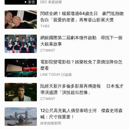
影音
EBC 東森娛樂
閃瞎全網！楊紫瓊過64歲生日 豪門尪熱吻
告白「親愛的老婆」再奪釜山影展大獎
TVBS
網銀國際第二屆劇本徵件啟動 尋找下一個
大銀幕故事
CTWANT
電影院變電影怨？娛樂稅免了票價沒降你怎
麼看
LINE TODAY 討論牆
阮經天新片多倫多影展再傳捷報 日本鬼才
導演盛讚「演技超出想像」
CTWANT
12公尺高充氣人偶登泰晤士河 傑森史塔森
喊：尺寸很重要！
緯來娛樂新聞