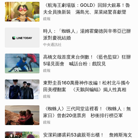
《航海王劇場版：GOLD》回歸大銀幕！魯
夫全員換新裝 滿島光、菜菜緒驚喜獻聲
鏡報
時人：「蜘蛛人」湯姆霍蘭德與辛蒂亞已辦
派對慶祝結婚
中央通訊社
高橋文哉首度來台倒數！《藍色監獄》狂辦
5場見面會 喊話台粉：戲院見
鏡報
東野圭吾160萬冊神作改編！松村北斗攜今
田美櫻翻案 《天鵝與蝙蝠》揭人性真相
鏡報
《蜘蛛人》三代同堂這裡看！《蜘蛛人：無
家日》曾創20億票房 秒衝排行榜亞軍
鏡報
安潔莉娜裘莉53歲親哥出櫃！ 詹姆斯海文