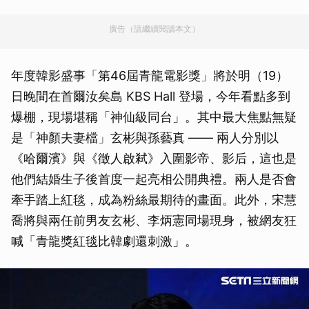
廣告（請繼續閱讀本文）
年度韓影盛事「第46屆青龍電影獎」將於明（19）
日晚間在首爾汝矣島 KBS Hall 登場，今年看點多到
爆棚，現場堪稱「神仙級同台」。其中最大焦點無疑
是「神顏夫妻檔」玄彬與孫藝真 —— 兩人分別以
《哈爾濱》與《徵人啟弒》入圍影帝、影后，這也是
他們結婚生子後首度一起亮相公開典禮。兩人是否會
牽手踏上紅毯，成為粉絲最期待的畫面。此外，宋慧
喬將與兩任前男友玄彬、李炳憲同場現身，被網友狂
喊「青龍獎紅毯比韓劇還刺激」。