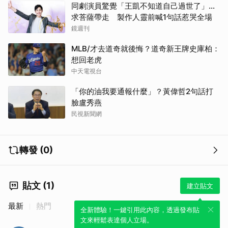
同劇演員驚覺「王凱不知道自己過世了」...
求菩薩帶走 製作人靈前喊1句話惹哭全場
鏡週刊
MLB/才去道奇就後悔？道奇新王牌史庫柏：
想回老虎
中天電視台
「你的油我要通報什麼」？黃偉哲2句話打
臉盧秀燕
民視新聞網
轉發 (0)
貼文 (1)
建立貼文
最新
熱門
全新體驗！一鍵引用此內容，透過發布貼
文來輕鬆表達個人立場。