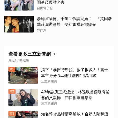
開演繹優雅老去
自由電子報
湯姆霍蘭德、千黛亞低調完婚！ 「英國奢
華莊園辦派對」夢幻婚禮細節曝光
姊妹淘
查看更多三立新聞網
最近1小時結果
01
擋下「暴衝特斯拉」救了很多人！賓士
車主身分曝…他社群擁1.4萬追蹤
三立新聞網
02
43年診所正式熄燈！林逸欣首個沒有爸
爸的父親節 門口卻爆排隊潮
三立新聞網
03
知名韓貨品牌驚爆解散！合夥人鬧翻遭