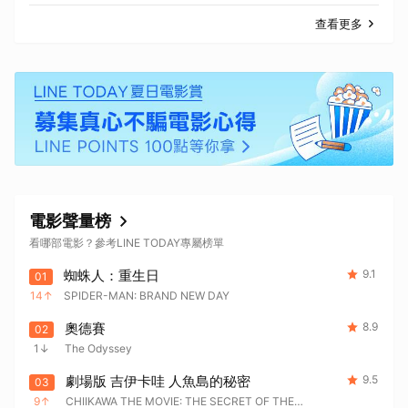
查看更多
電影聲量榜
看哪部電影？參考LINE TODAY專屬榜單
蜘蛛人：重生日
9.1
01
14
SPIDER-MAN: BRAND NEW DAY
奧德賽
8.9
02
1
The Odyssey
劇場版 吉伊卡哇 人魚島的秘密
9.5
03
9
CHIIKAWA THE MOVIE: THE SECRET OF THE