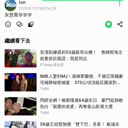
tun
2025年11月18日14:28
宋慧喬💯💯💯
繼續看下去
安潔莉娜裘莉53歲親哥出櫃！ 詹姆斯海文
前妻節目親證：我是同志
ETtoday星光雲
蜘蛛人娶到MJ！湯姆霍蘭德、千黛亞英國豪
宅補辦秘密婚宴 370公頃頂級莊園派對曝
光
TVBS
閃瞎全網！楊紫瓊過64歲生日 豪門尪熱吻
告白「親愛的老婆」再奪釜山影展大獎
TVBS
59歲王祖賢無懼「雙下巴」見客！ 氣場全