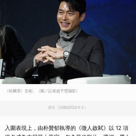
《哈爾濱》玄彬。（圖／記者趙于瑩攝影）
廣告（請繼續閱讀本文）
入圍表現上，由朴贊郁執導的《徵人啟弒》以 12 項