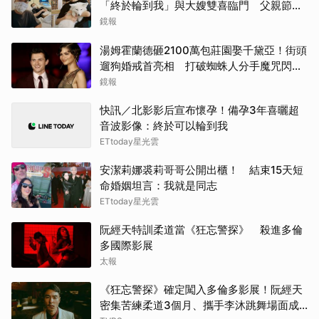
「終於輪到我」與大嫂雙喜臨門 父親節喊
話亡父：他一定在笑
鏡報
湯姆霍蘭德砸2100萬包莊園娶千黛亞！街頭
遛狗婚戒首亮相 打破蜘蛛人分手魔咒閃爆
全場
鏡報
快訊／北影影后宣布懷孕！備孕3年喜曬超
音波影像：終於可以輪到我
ETtoday星光雲
安潔莉娜裘莉哥哥公開出櫃！ 結束15天短
命婚姻坦言：我就是同志
ETtoday星光雲
阮經天特訓柔道當《狂忘警探》 殺進多倫
多國際影展
太報
《狂忘警探》確定闖入多倫多影展！阮經天
密集苦練柔道3個月、攜手李沐跳舞場面成