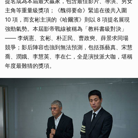
提名成為本屆最大贏家，包含最佳影片、導演、男女
主角等重量級獎項；《醜得要命》緊追在後共入圍
10 項，而玄彬主演的《哈爾濱》則以 8 項提名展現
強勁氣勢。本屆影帝戰線被稱為「教科書級對決」
—— 李炳憲、玄彬、朴正民、曹政奭、薛景求同場
競爭；影后陣容也強到無法預測，包括孫藝真、宋慧
喬、潤娥、李慧英、李在仁，全是演技派大咖，堪稱
年度最難猜的獎項。