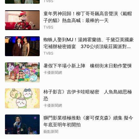
經典
TVBS
童年男神回歸！柳丁哥哥飆高音聲演《戴帽
子的貓》熱血高喊：最棒的一天
TVBS
蜘蛛人娶到MJ！湯姆霍蘭德、千黛亞英國豪
宅補辦秘密婚宴 370公頃頂級莊園派對曝
光
TVBS
暑假下半場小新上陣 橡樹街末日動作驚悚
卡優新聞網
柿子影言》吉伊卡哇暗秘密 人魚島細思極
恐
卡優新聞網
獅門影業積極推動《麥可傑克森》續集 擬今
年底至明年初開拍
藝點新聞