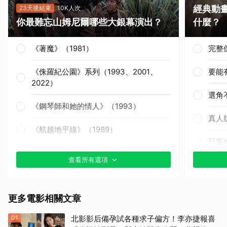
經典動
23天後結束
10K人次
你最難忘山姆尼爾哪些大銀幕演出？
什麼？
《著魔》（1981）
完整
《侏羅紀公園》系列（1993、2001、
要能
2022）
選角
《鋼琴師和她的情人》（1993）
真人
《航越地平線》（1989）
只要
《獵殺紅色十月》（1990）
查看所有選項
其他
《戰慄黑洞》（1995）
更多電影相關文章
《撕裂地平線》（1997）
01
北影影后備孕試各種求子偏方！李亦捷報喜
《變人》（1999）