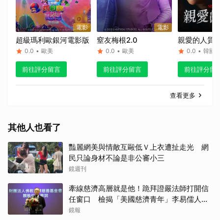
電影
電影
超級瑪利歐銀河電影版
窒友梅根2.0
親愛的人質
0.0
•
歐美
0.0
•
歐美
0.0
•
韓國
前往評分留言
前往評分留言
前往評分留
查看更多
其他人也看了
豔麗網美與情敵互毆低Ｖ上衣遭扯走光 網
民只論身材不論是非公審小三
鏡週刊
牽線慈濟高層就是他！跪拜證嚴法師打開信
任窗口 檢揭「美國慈濟青年」李易儒人脈
網絡
鏡報