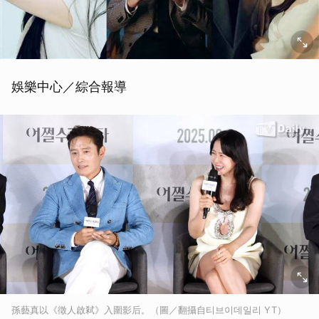
娛樂中心／綜合報導
孫藝真以《徵人啟弒》入圍影后。（圖／翻攝自티브이데일리 YT）