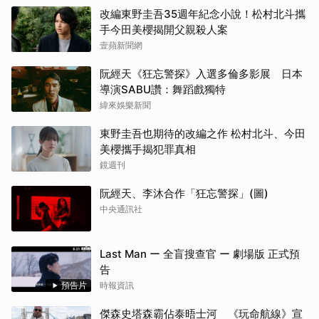
改編東野圭吾35週年紀念小說！松村北斗攜
手今田美櫻揭開父親殺人案
壹蘋新聞網
阮經天《狂忘警探》入選多倫多影展 日本
導演SABU讚：舞蹈戲獨特
緯來娛樂新聞
東野圭吾也期待的改編之作 松村北斗、今田
美櫻攜手揭犯罪真相
鏡週刊
阮經天、李沐合作「狂忘警探」(圖)
中央通訊社
Last Man ー 全盲搜查官 ー 劇場版 正式預
告
預告片
時報資訊
傑森史塔森霸佔泰晤士河 《玩命航線》宣