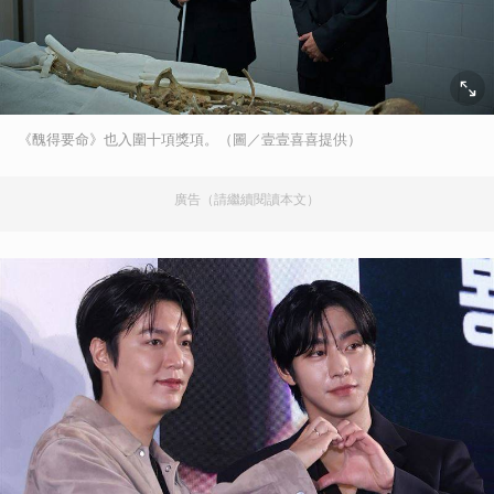
《醜得要命》也入圍十項獎項。（圖／壹壹喜喜提供）
廣告（請繼續閱讀本文）