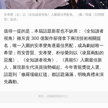
安孝燮（右）以《全知讀者視角》入圍最佳男配角。（圖／韓媒《日間體
育》提供）
值得一提的是，本屆話題新星也不缺席：《全知讀者
視角》雖斥資 300 億製作卻僅拿下兩項技術相關提
名，唯一入圍的安孝燮角逐最佳男配，成為劇組唯一
希望；而安普賢、安孝燮、朴珍榮則以《凌晨兩點的
惡魔》、《全知讀者視角》、《異能5》入圍最佳新
人，展現新生代演員強勢崛起。今年青龍獎從人選、
話題到「修羅場級紅毯」都話題滿滿，明晚典禮未演
先轟動。
廣告（請繼續閱讀本文）