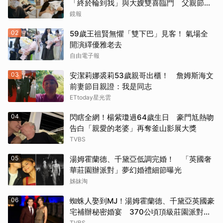
「終於輪到我」與大嫂雙喜臨門 父親節喊
話亡父：他一定在笑
鏡報
《鋼鐵墳墓》（2013）
02
59歲王祖賢無懼「雙下巴」見客！ 氣場全
《震盪效應》(2015)
開演繹優雅老去
自由電子報
《神鬼嚎野人》（2016）
03
安潔莉娜裘莉53歲親哥出櫃！ 詹姆斯海文
前妻節目親證：我是同志
《網住愛情》（2004）
ETtoday星光雲
其他（歡迎貼文分享）
04
閃瞎全網！楊紫瓊過64歲生日 豪門尪熱吻
告白「親愛的老婆」再奪釜山影展大獎
TVBS
05
湯姆霍蘭德、千黛亞低調完婚！ 「英國奢
華莊園辦派對」夢幻婚禮細節曝光
姊妹淘
06
蜘蛛人娶到MJ！湯姆霍蘭德、千黛亞英國豪
宅補辦秘密婚宴 370公頃頂級莊園派對曝
光
TVBS