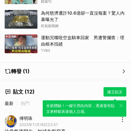
鏡週刊
為何慈濟遭詐10.6億卻一直沒報案？驚人內
幕曝光了
民視新聞網
運動完嘴咬空盒騎車回家 男遭警攔查：理
由根本找碴
TVBS
轉發 (1)
貼文 (12)
建立貼文
最新
熱門
全新體驗！一鍵引用此內容，透過發布貼
文來輕鬆表達個人立場。
傅明珠
2025年11月16日23:57