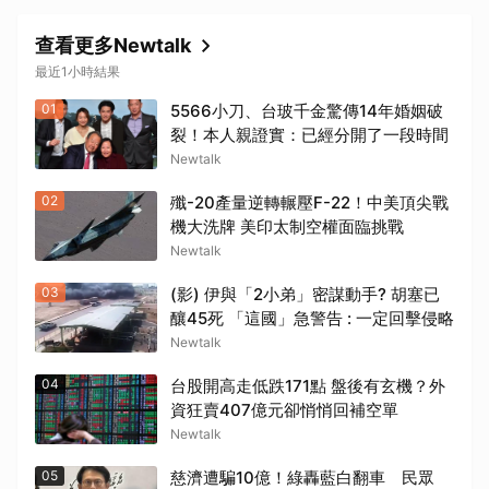
查看更多Newtalk
最近1小時結果
01
5566小刀、台玻千金驚傳14年婚姻破
裂！本人親證實：已經分開了一段時間
Newtalk
02
殲-20產量逆轉輾壓F-22！中美頂尖戰
機大洗牌 美印太制空權面臨挑戰
Newtalk
03
(影) 伊與「2小弟」密謀動手? 胡塞已
釀45死 「這國」急警告 : 一定回擊侵略
Newtalk
04
台股開高走低跌171點 盤後有玄機？外
資狂賣407億元卻悄悄回補空單
Newtalk
05
慈濟遭騙10億！綠轟藍白翻車 民眾