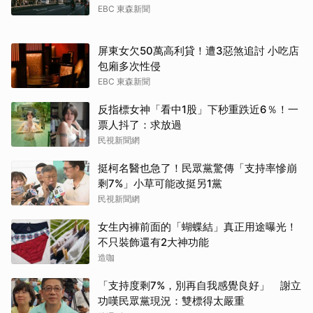
EBC 東森新聞
屏東女欠50萬高利貸！遭3惡煞追討 小吃店
取消
包廂多次性侵
EBC 東森新聞
反指標女神「看中1股」下秒重跌近6％！一
票人抖了：求放過
民視新聞網
挺柯名醫也急了！民眾黨驚傳「支持率慘崩
剩7%」小草可能改挺另1黨
民視新聞網
女生內褲前面的「蝴蝶結」真正用途曝光！
不只裝飾還有2大神功能
造咖
「支持度剩7%，別再自我感覺良好」 謝立
功嘆民眾黨現況：雙標得太嚴重