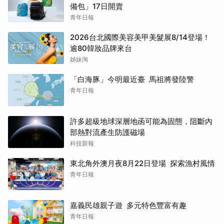
備包」17日開賣
青年日報
2026台北國際美容美甲美髮展8/14登場！
逾80韓妝品牌來台
姊妹淘
「白海豚」今明最近臺 馬祖將發陸警
青年日報
許多超級地球深層地函可能為固態，阻斷內
部熱對流產生防護磁場
科技新報
東北角外澳月夜8月22日登場 探索漁村風情
青年日報
嘉義民雄親子遊 多元特色豐富有趣
青年日報