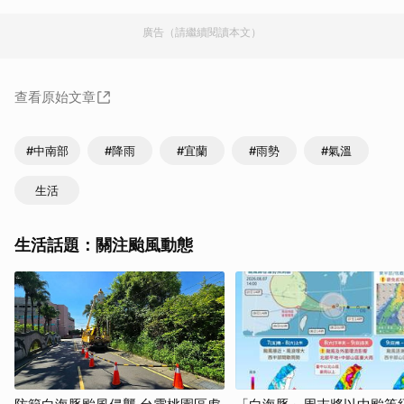
廣告（請繼續閱讀本文）
查看原始文章
#中南部
#降雨
#宜蘭
#雨勢
#氣溫
生活
生活話題：關注颱風動態