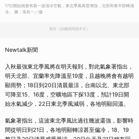
17日開始就會有新一波強冷空氣，東北季風再度增強，北部和東半部轉濕
冷。 圖：張良一／攝
廣告（請繼續閱讀本文）
Newtalk新聞
入秋最強東北季風將在明天報到，對此氣象署指出，
明天北部、宜蘭率先降溫至19度，且越晚將會有越明
顯雨勢；18日到20日清晨最涼，台南以北、東北部
可降至15、16度，空曠地區下探13度，預計19日開
始水氣減少，22日東北季風減弱，各地明顯回溫。
氣象署指出，這波東北季風比過往幾波還強，影響時
間從明日到21日，各地明顯轉涼甚至偏冷，18、19