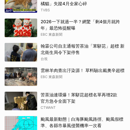
橘貓」失蹤4月全家心碎
TVBS
2026一下就過一半？網驚「剩4個月就跨
年」最恐怖提醒曝
EBC 東森新聞
翰霖公司自主通報苦茶油「苯駢芘」超標 新
北衛生局令下架停售
台視
雲林羊肉查出汙染源！ 草料驗出戴奧辛超標
EBC 東森新聞
苦茶油連環爆！苯駢芘超標名單再增2款
官方急令全面下架
CTWANT
颱風最新動態｜白海豚颱風路徑、颱風假標
準、各縣市暴風侵襲機率一次看