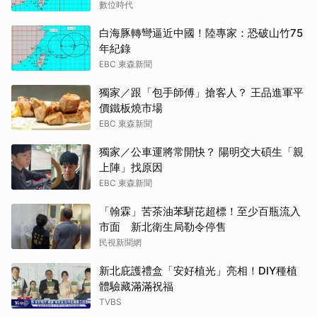
數位時代
白海豚轉彎逼近中國！陸專家：恐破山竹75
年紀錄
EBC 東森新聞
獨家／跟「包手師傅」搶客人？ 王品進軍平
價鐵板燒市場
EBC 東森新聞
獨家／公車運將常開快？ 陽明交大碩生「親
上陣」找原因
EBC 東森新聞
「翰霖」苦茶油苯駢芘超標！至少百瓶流入
市面 新北衛生局勒令停售
民視新聞網
新北庇護禮盒「安好植光」亮相！DIY種植
體驗藏滿滿祝福
TVBS