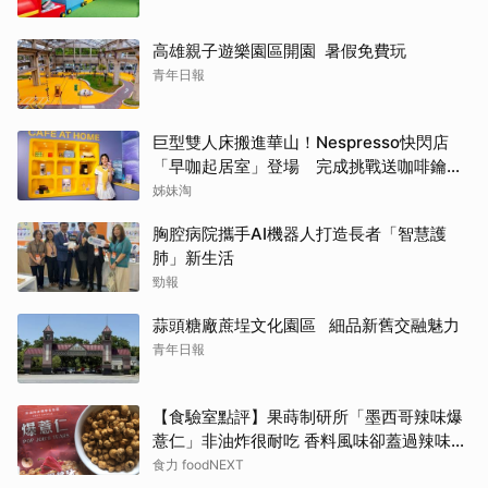
高雄親子遊樂園區開園 暑假免費玩
青年日報
巨型雙人床搬進華山！Nespresso快閃店
「早咖起居室」登場 完成挑戰送咖啡鑰匙
圈
姊妹淘
胸腔病院攜手AI機器人打造長者「智慧護
肺」新生活
勁報
蒜頭糖廠蔗埕文化園區 細品新舊交融魅力
青年日報
【食驗室點評】果蒔制研所「墨西哥辣味爆
薏仁」非油炸很耐吃 香料風味卻蓋過辣味特
色
食力 foodNEXT