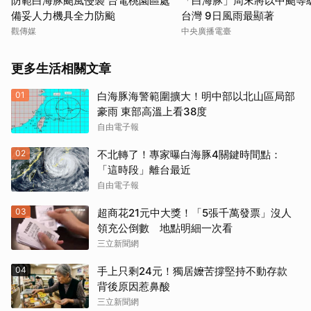
防範白海豚颱風侵襲 台電桃園區處
「白海豚」周末將以中颱等
備妥人力機具全力防颱
台灣 9日風雨最顯著
觀傳媒
中央廣播電臺
更多生活相關文章
01
白海豚海警範圍擴大！明中部以北山區局部
豪雨 東部高溫上看38度
自由電子報
02
不北轉了！專家曝白海豚4關鍵時間點：
「這時段」離台最近
自由電子報
03
超商花21元中大獎！「5張千萬發票」沒人
領充公倒數 地點明細一次看
三立新聞網
04
手上只剩24元！獨居嬤苦撐堅持不動存款
背後原因惹鼻酸
三立新聞網