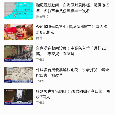
颱風最新動態｜白海豚颱風路徑、颱風假標
準、各縣市暴風侵襲機率一次看
數位時代
今彩539頭獎開4注獎落這4縣市！ 每人抱
走6百萬元
台視
台商湧進越南設廠！中高階主管「月領20
萬」 專家揭生存關鍵
TVBS
外媒讚台灣發票解決逃稅 學者打臉「錢全
撒回去」籲改革
TVBS
銀髮族也能當網紅！76歲阿嬤分享日常 圈
粉3萬人
TVBS