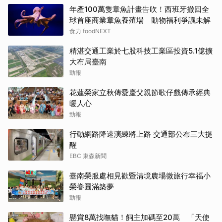
年產100萬隻章魚計畫告吹！西班牙撤回全
球首座商業章魚養殖場 動物福利爭議未解
食力 foodNEXT
精湛交通工業於七股科技工業區投資5.1億擴
大布局臺南
勁報
花蓮榮家立秋傳愛慶父親節歌仔戲傳承經典
暖人心
勁報
行動網路降速演練將上路 交通部公布三大提
醒
EBC 東森新聞
臺南榮服處相見歡暨清境農場微旅行幸福小
榮眷圓滿築夢
勁報
懸賞8萬找嘸貓！飼主加碼至20萬 「天使