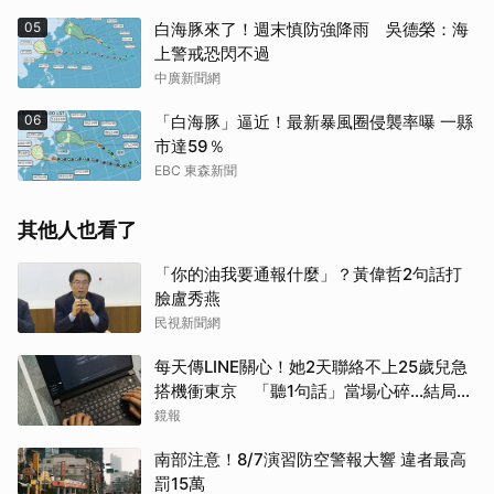
05
白海豚來了！週末慎防強降雨 吳德榮：海
上警戒恐閃不過
中廣新聞網
06
「白海豚」逼近！最新暴風圈侵襲率曝 一縣
市達59％
EBC 東森新聞
其他人也看了
「你的油我要通報什麼」？黃偉哲2句話打
臉盧秀燕
民視新聞網
每天傳LINE關心！她2天聯絡不上25歲兒急
搭機衝東京 「聽1句話」當場心碎...結局看
哭網
鏡報
南部注意！8/7演習防空警報大響 違者最高
罰15萬