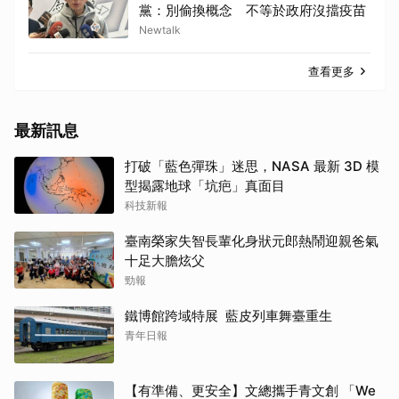
黨：別偷換概念 不等於政府沒擋疫苗
Newtalk
查看更多
最新訊息
打破「藍色彈珠」迷思，NASA 最新 3D 模
型揭露地球「坑疤」真面目
科技新報
臺南榮家失智長輩化身狀元郎熱鬧迎親爸氣
十足大膽炫父
勁報
鐵博館跨域特展 藍皮列車舞臺重生
青年日報
【有準備、更安全】文總攜手青文創 「We