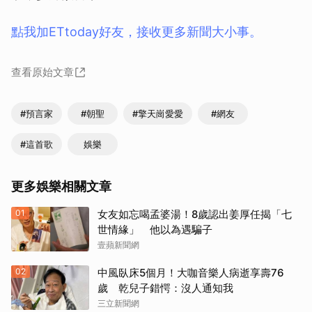
點我加ETtoday好友，接收更多新聞大小事。
查看原始文章
#預言家
#朝聖
#擎天崗愛愛
#網友
#這首歌
娛樂
更多娛樂相關文章
01
女友如忘喝孟婆湯！8歲認出姜厚任揭「七
世情緣」 他以為遇騙子
壹蘋新聞網
02
中風臥床5個月！大咖音樂人病逝享壽76
歲 乾兒子錯愕：沒人通知我
三立新聞網