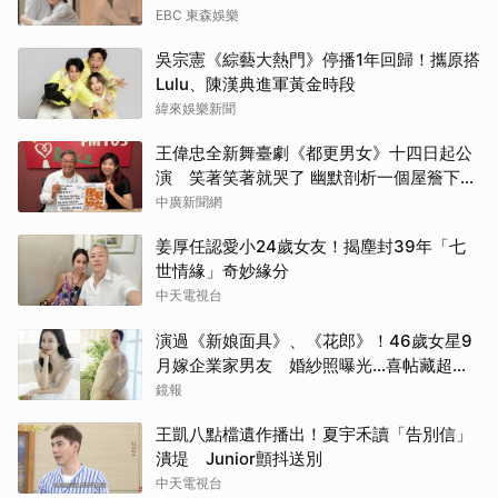
EBC 東森娛樂
吳宗憲《綜藝大熱門》停播1年回歸！攜原搭
Lulu、陳漢典進軍黃金時段
緯來娛樂新聞
王偉忠全新舞臺劇《都更男女》十四日起公
演 笑著笑著就哭了 幽默剖析一個屋簷下的
關係難題
中廣新聞網
姜厚任認愛小24歲女友！揭塵封39年「七
世情緣」奇妙緣分
中天電視台
演過《新娘面具》、《花郎》！46歲女星9
月嫁企業家男友 婚紗照曝光…喜帖藏超甜
告白
鏡報
王凱八點檔遺作播出！夏宇禾讀「告別信」
潰堤 Junior顫抖送別
中天電視台