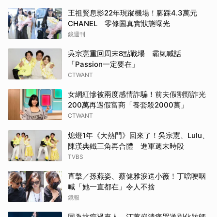
王祖賢息影22年現蹤機場！腳踩4.3萬元
CHANEL 零修圖真實狀態曝光
鏡週刊
吳宗憲重回周末8點戰場 霸氣喊話
「Passion一定要在」
CTWANT
女網紅慘被兩度感情詐騙！前夫假割頸詐光
200萬再遇假富商「養套殺2000萬」
CTWANT
熄燈1年《大熱門》回來了！吳宗憲、Lulu、
陳漢典鐵三角再合體 進軍週末時段
TVBS
直擊／孫燕姿、蔡健雅淚送小薇！丁噹哽咽
喊「她一直都在」令人不捨
鏡報
同為抗癌過來人 江蕙崩潰痛哭送別化妝師