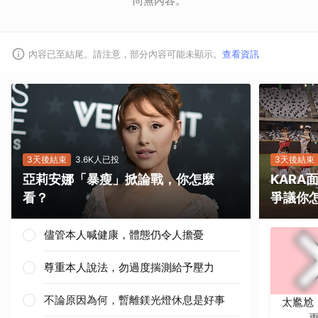
尚無內容。
內容已至結尾。請注意，部分內容可能未顯示。
查看資訊
3天後結束
3.6K人已投
3天後結束
亞莉安娜「暴瘦」掀論戰，你怎麼
KAR
看？
爭議你
儘管本人喊健康，體態仍令人擔憂
尊重本人說法，勿過度揣測給予壓力
不論原因為何，暫離鎂光燈休息是好事
太尷尬