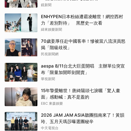
鏡新聞
ENHYPEN日本粉絲遭霸凌離世！網控西村
力「差別對待」 黑歷史一次看
緯來娛樂新聞
70歲姜厚任赴中國客串！慘被當八流演員怒
揭「階級歧視」
民視新聞網
aespa 8/11台北大巨蛋開唱 主辦單位突宣
布「限量加開即刻開賣」
華視新聞
15年摯愛離世！唐綺陽頭七淚曬「驚人畫
面」感動喊：真不是蓋的
EBC 東森娛樂
2026 JAM JAM ASIA聽團指南來了！黃韻
玲、五月天瑪莎曝選團秘辛
中天電視台