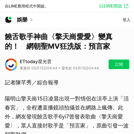
以LINE開啟
在LINE應用程式中開啟。
娛樂
登入
饒舌歌手神曲〈擎天崗愛愛〉變真
的！ 網朝聖MV狂洗版：預言家
ETtoday星光雲
訂閱
更新於 05月15日04:44 • 發布於 05月15日04:44
記者陳芊秀／綜合報導
陽明山擎天崗15日凌晨出現一對情侶在涼亭上演「活
春宮」，全程遭直播鏡頭拍攝並在網路上瘋傳。此
外，網友發現饒舌歌手6yi7曾發表歌曲〈擎天崗愛
愛〉，眾人直接封歌手是「預言家」，原曲引發一波