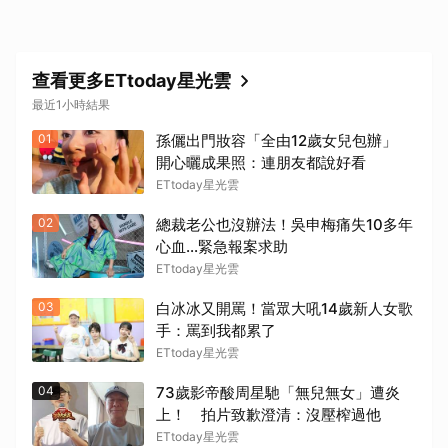
查看更多ETtoday星光雲
最近1小時結果
01
孫儷出門妝容「全由12歲女兒包辦」
開心曬成果照：連朋友都說好看
ETtoday星光雲
02
總裁老公也沒辦法！吳申梅痛失10多年
心血...緊急報案求助
ETtoday星光雲
03
白冰冰又開罵！當眾大吼14歲新人女歌
手：罵到我都累了
ETtoday星光雲
04
73歲影帝酸周星馳「無兒無女」遭炎
上！ 拍片致歉澄清：沒壓榨過他
ETtoday星光雲