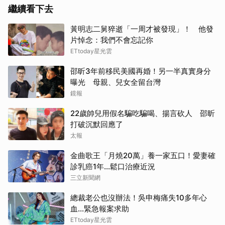
繼續看下去
黃明志二舅猝逝「一周才被發現」！ 他發
片悼念：我們不會忘記你
ETtoday星光雲
邵昕3年前移民美國再婚！另一半真實身分
曝光 母親、兒女全留台灣
鏡報
22歲帥兒用假名騙吃騙喝、揚言砍人 邵昕
打破沉默回應了
太報
金曲歌王「月燒20萬」養一家五口！愛妻確
診乳癌1年…鬆口治療近況
三立新聞網
總裁老公也沒辦法！吳申梅痛失10多年心
血...緊急報案求助
ETtoday星光雲