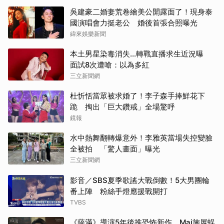
吳建豪二婚妻荒卷繪美公開露面了！現身泰
國演唱會力挺老公 婚後首張合照曝光
緯來娛樂新聞
本土男星染毒消失...轉戰直播求生近況曝
面試8次遭嗆：以為多紅
三立新聞網
取消
杜忻恬當眾被求婚了！李子森手捧鮮花下
跪 掏出「巨大鑽戒」全場驚呼
鏡報
水中熱舞翻轉爆意外！李雅英當場失控變臉
全被拍 「驚人畫面」曝光
三立新聞網
影音／SBS夏季歌謠大戰倒數！5大男團輪
番上陣 粉絲手燈應援戰開打
TVBS
《薩滿》導演5年後推恐怖新作 Mai施展蜈