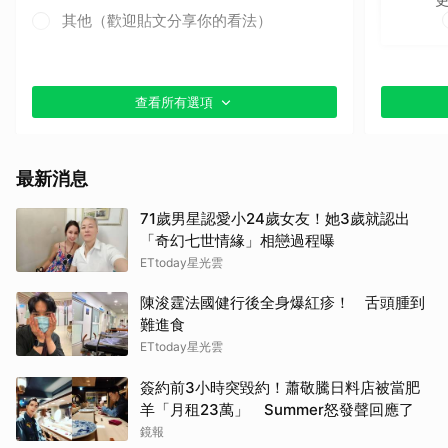
其他（歡迎貼文分享你的看法）
查看所有選項
最新消息
71歲男星認愛小24歲女友！她3歲就認出
「奇幻七世情緣」相戀過程曝
ETtoday星光雲
陳浚霆法國健行後全身爆紅疹！ 舌頭腫到
難進食
ETtoday星光雲
簽約前3小時突毀約！蕭敬騰日料店被當肥
羊「月租23萬」 Summer怒發聲回應了
鏡報