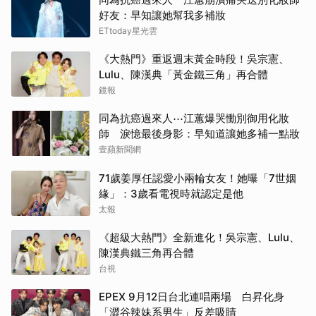
好友：早知讓她幫我多補妝
ETtoday星光雲
《大熱門》重返週末黃金時段！吳宗憲、
Lulu、陳漢典「黃金鐵三角」再合體
鏡報
同為抗癌過來人⋯江蕙爆哭慟別御用化妝
師 淚憶最後身影：早知道讓她多補一點妝
壹蘋新聞網
71歲姜厚任認愛小兩輪女友！她曝「7世姻
緣」：3歲看電視時就認定是他
太報
《超級大熱門》全新進化！吳宗憲、Lulu、
陳漢典鐵三角再合體
台視
EPEX 9月12日台北連唱兩場 白昇化身
「澀谷辣妹系男生」反差吸睛