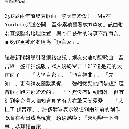
朝聖熱潮。
6yi7於兩年前發表歌曲〈擎天崗愛愛〉，MV在
YouTube頻道公開，至今累積觀看數11萬次。該曲歌
名直接點名地理位置，與今日發生的時事不謀而合。
而6yi7更被網友稱為「預言家」。
隨著新聞報導引發網路熱議，網友火速朝聖歌曲，留
言區一整排狂洗版，眾人紛紛留言「617還是走的太
前面了」、「大預言家」、「預言神曲」、「先
知」。更有網友幽默調侃：「強烈懷疑他們是聽到這
首歌才跑去那愛愛的」、「雖然沒有紅到國外，但有
紅到全台灣人都知道真的有人在擎天崗愛愛」、「太
扯了 預言家」。許多聽眾表示沒想到兩年前的創作
竟會在今日成為現實，紛紛感嘆：「來朝聖一下時
事，參拜預言家」。