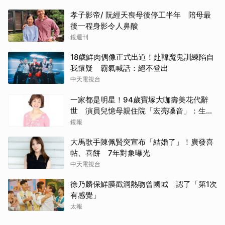
孝子影帝/ 阮經天喪母後停工半年 陪母最
後一程身影令人鼻酸
鏡週刊
18歲鮮肉偶像正式出道！赴韓魔鬼訓練陷自
我懷疑 霸氣喊話：絕不登出
中天電視台
一家都是明星！94歲寶塚大咖壽美花代辭
世 演員兒憶母親住院「宏亮嗓音」：生命
最後一刻仍是那位傳奇女星
鏡報
大馬歌手陳佩賢突宣布「結婚了」！廣發喜
帖、喜餅 7年對象曝光
中天電視台
徐乃麟保鮮膜戳洞熱吻曾國城 認了「第1次
有感覺」
太報