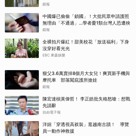
主謀竟與妻小同住
鏡報
中國爆已偷偷「鎖國」！大批民眾申請護照
無理由「不通過」...學者憂1類台灣人恐遭殃
鏡報
全裸拍片爆紅！甜美校花「放送福利」下身
沒穿好看光光
EBC 東森娛樂
狠父3.6萬賣掉8個月大女兒！爽買新手機與
摩托車 部落闖庇護所搶娃
鏡報
陳宏達槓黃偉哲！ 李正皓批失格怒嗆：想戰
先請辭
自由電子報
洋妞「穿透視高衩裝」逛越南古蹟！ 導覽
員一動作神救援