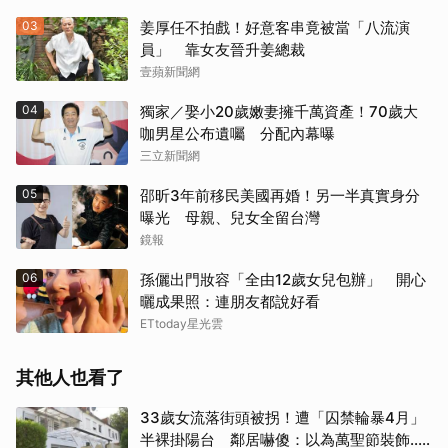
03
姜厚任不拍戲！好意客串竟被當「八流演
員」 靠女友晉升姜總裁
壹蘋新聞網
04
獨家／娶小20歲嫩妻擁千萬資產！70歲大
咖男星公布遺囑 分配內幕曝
三立新聞網
05
邵昕3年前移民美國再婚！另一半真實身分
曝光 母親、兒女全留台灣
鏡報
06
孫儷出門妝容「全由12歲女兒包辦」 開心
曬成果照：連朋友都說好看
ETtoday星光雲
其他人也看了
33歲女流落街頭被拐！遭「囚禁輪暴4月」
半裸掛陽台 鄰居嚇傻：以為萬聖節裝飾...