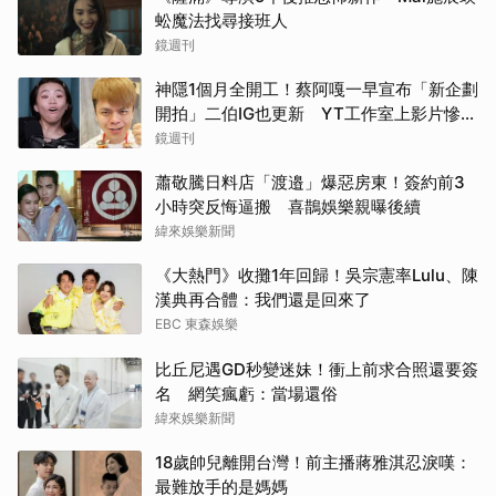
蚣魔法找尋接班人
鏡週刊
神隱1個月全開工！蔡阿嘎一早宣布「新企劃
開拍」二伯IG也更新 YT工作室上影片慘被
刷倒讚
鏡週刊
蕭敬騰日料店「渡邉」爆惡房東！簽約前3
小時突反悔逼搬 喜鵲娛樂親曝後續
緯來娛樂新聞
《大熱門》收攤1年回歸！吳宗憲率Lulu、陳
漢典再合體：我們還是回來了
EBC 東森娛樂
比丘尼遇GD秒變迷妹！衝上前求合照還要簽
名 網笑瘋虧：當場還俗
緯來娛樂新聞
18歲帥兒離開台灣！前主播蔣雅淇忍淚嘆：
最難放手的是媽媽