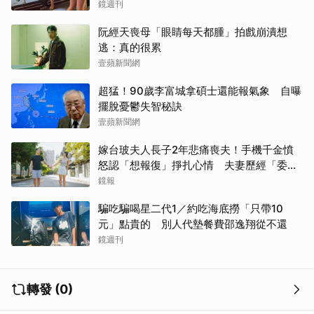
鏡週刊
阮經天喪母「眼睛每天都腫」拍戲崩潰想
逃：真的很累
壹蘋新聞網
超猛！90歲李富城拿碩士還能報氣象 自曝
擺脫憂鬱失智秘訣
壹蘋新聞網
嫁台玻夫人長子2年悲痛喪夫！手機千金憤
怒認「想報復」掙扎心情 夫妻歷經「委屈
與不平」只能安靜
鏡報
騙吃騙喝星二代1／約吃海底撈「只帶10
元」點貴的 別人代墊餐費邵逸翔從不還
鏡週刊
轉發 (0)