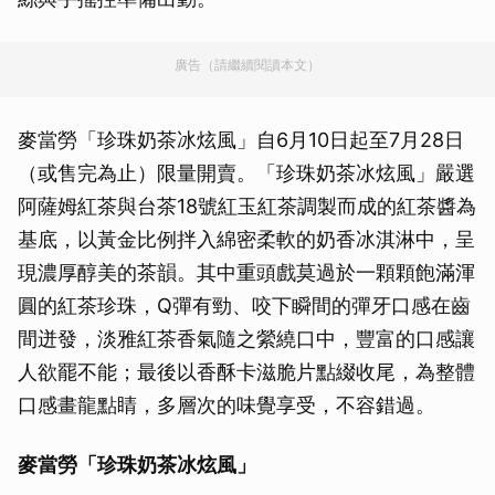
廣告（請繼續閱讀本文）
麥當勞「珍珠奶茶冰炫風」自6月10日起至7月28日
（或售完為止）限量開賣。「珍珠奶茶冰炫風」嚴選
阿薩姆紅茶與台茶18號紅玉紅茶調製而成的紅茶醬為
基底，以黃金比例拌入綿密柔軟的奶香冰淇淋中，呈
現濃厚醇美的茶韻。其中重頭戲莫過於一顆顆飽滿渾
圓的紅茶珍珠，Q彈有勁、咬下瞬間的彈牙口感在齒
間迸發，淡雅紅茶香氣隨之縈繞口中，豐富的口感讓
人欲罷不能；最後以香酥卡滋脆片點綴收尾，為整體
口感畫龍點睛，多層次的味覺享受，不容錯過。
麥當勞「珍珠奶茶冰炫風」