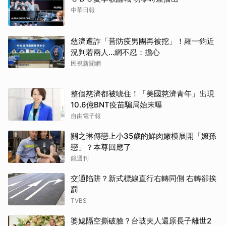
中華日報
慈濟遭詐「昔防疫男團再被挖」！羅一鈞近
況判若兩人…網不忍：擔心
民視新聞網
整個慈濟都被唬住！「美國慈濟青年」出現
10.6億BNT疫苗騙局始末曝
自由電子報
關之琳傳戀上小35歲的鮮肉嫩模展開「嬤孫
戀」？本尊回應了
鏡週刊
交通陷阱？新式標線直行右轉同側 右轉卻挨
罰
TVBS
婆媳隔空撕破臉？台玻夫人還原長子離世2