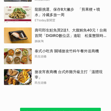
龍眼挑選、保存8大撇步 「剪果梗＋噴
水」冷藏多放一周
ETtoday新聞雲
壽司郎生鮭魚買2送1、大腹鮪魚40元！台南
首間「DIGIRO數位店」進駐 松葉蟹限時上
桌
姊妹淘
泰式小吃夯 關埔搶攻竹科午餐外送商機
民生頭條
搶攻宵夜商機 台式炸雞升級主打「溫體現
宰」
民生頭條