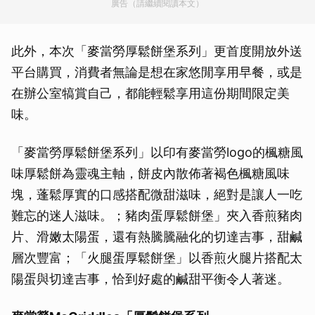
廣告（請繼續閱讀本文）
此外，本次「麥當勞厚鬆餅堡系列」更首度開放外送
平台購買，消費者無論是想在家悠閒享用早餐，或是
在辦公室犒賞自己，都能輕鬆享用這份期間限定美
味。
「麥當勞厚鬆餅堡系列」以印有麥當勞logo的楓糖風
味厚鬆餅為靈魂主軸，餅皮內散佈著褐色楓糖風味
塊，蓬鬆厚實的口感搭配微甜滋味，絕對是讓人一吃
難忘的迷人滋味。；豬肉蛋厚鬆餅堡」夾入香煎豬肉
片、滑嫩太陽蛋，還有熱騰騰融化的切達吉事，甜鹹
層次豐富；「火腿蛋厚鬆餅堡」以香煎火腿片搭配太
陽蛋與切達吉事，恰到好處的鹹甜平衡令人著迷。