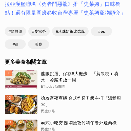
拉亞漢堡聯名《勇者鬥惡龍》推「史萊姆」口味餐
點！還有限量周邊必收台灣專屬「史萊姆寵物頭套」
#鬆餅堡
#麥當勞
#珍珠奶茶冰炫風
#es
#dl
美食
更多美食相關文章
01
龍眼挑選、保存8大撇步 「剪果梗＋噴
水」冷藏多放一周
ETtoday新聞雲
02
搶攻宵夜商機 台式炸雞升級主打「溫體現
宰」
民生頭條
03
泰式小吃夯 關埔搶攻竹科午餐外送商機
民生頭條