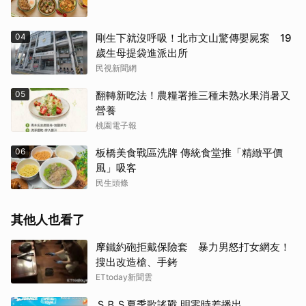
04
剛生下就沒呼吸！北市文山驚傳嬰屍案 19
歲生母提袋進派出所
民視新聞網
05
翻轉新吃法！農糧署推三種未熟水果消暑又
營養
桃園電子報
06
板橋美食戰區洗牌 傳統食堂推「精緻平價
風」吸客
民生頭條
其他人也看了
摩鐵約砲拒戴保險套 暴力男怒打女網友！
搜出改造槍、手銬
ETtoday新聞雲
ＳＢＳ夏季歌謠戰 明零時差播出