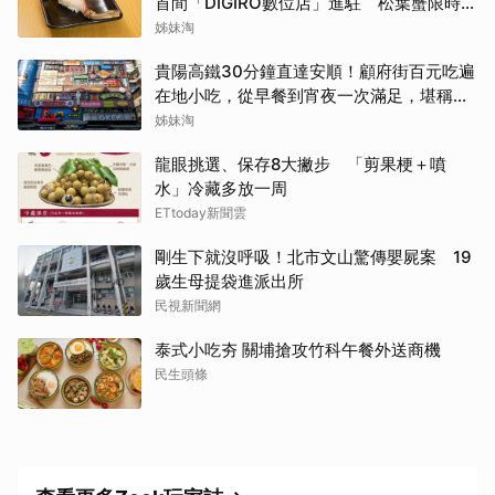
首間「DIGIRO數位店」進駐 松葉蟹限時上
桌
姊妹淘
貴陽高鐵30分鐘直達安順！顧府街百元吃遍
在地小吃，從早餐到宵夜一次滿足，堪稱貴
州「小吃王國」
姊妹淘
龍眼挑選、保存8大撇步 「剪果梗＋噴
水」冷藏多放一周
ETtoday新聞雲
剛生下就沒呼吸！北市文山驚傳嬰屍案 19
歲生母提袋進派出所
民視新聞網
泰式小吃夯 關埔搶攻竹科午餐外送商機
民生頭條