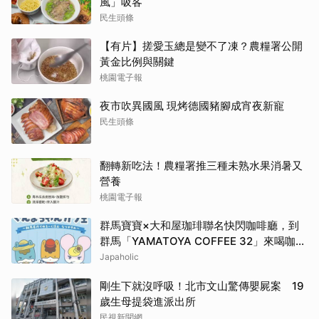
風」吸客
民生頭條
【有片】搓愛玉總是變不了凍？農糧署公開
黃金比例與關鍵
桃園電子報
夜市吹異國風 現烤德國豬腳成宵夜新寵
民生頭條
翻轉新吃法！農糧署推三種未熟水果消暑又
營養
桃園電子報
群馬寶寶×大和屋珈琲聯名快閃咖啡廳，到
群馬「YAMATOYA COFFEE 32」來喝咖啡
吧
Japaholic
剛生下就沒呼吸！北市文山驚傳嬰屍案 19
歲生母提袋進派出所
民視新聞網