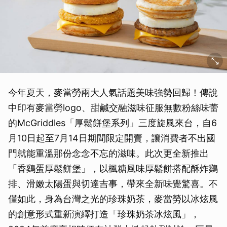
今年夏天，麥當勞兩大人氣話題美味強勢回歸！傳說
中印有麥當勞logo、甜鹹交融滋味征服無數粉絲味蕾
的McGriddles「厚鬆餅堡系列」三度旋風來台，自6
月10日起至7月14日期間限定開賣，讓消費者不出國
門就能重溫那份念念不忘的滋味。此次更全新推出
「香鷄蛋厚鬆餅堡」，以楓糖風味厚鬆餅搭配酥炸鷄
排、滑嫩太陽蛋與切達吉事，帶來全新味覺驚喜。不
僅如此，身為台灣之光的珍珠奶茶，麥當勞以冰炫風
的創意形式重新演繹打造「珍珠奶茶冰炫風」，