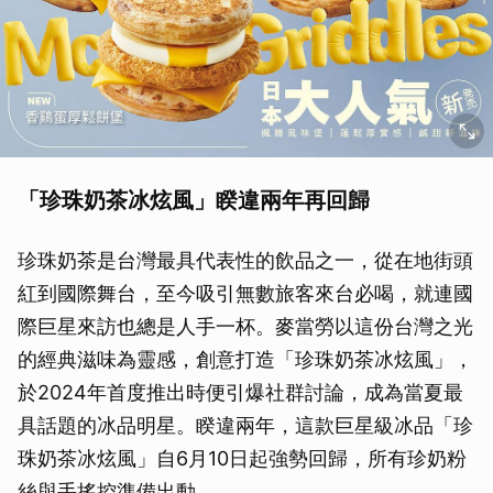
「珍珠奶茶冰炫風」睽違兩年再回歸
珍珠奶茶是台灣最具代表性的飲品之一，從在地街頭
紅到國際舞台，至今吸引無數旅客來台必喝，就連國
際巨星來訪也總是人手一杯。麥當勞以這份台灣之光
的經典滋味為靈感，創意打造「珍珠奶茶冰炫風」，
於2024年首度推出時便引爆社群討論，成為當夏最
具話題的冰品明星。睽違兩年，這款巨星級冰品「珍
珠奶茶冰炫風」自6月10日起強勢回歸，所有珍奶粉
絲與手搖控準備出動。