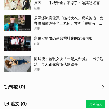
原因 「手機千金」不忍了：如其說還需要
離開嗎？
鏡報
景區漂流竟能買「臨時女友」親親抱抱！套
餐暗黑價碼曝光…客服：內容「稍微有一點
尺度」
鏡報
蔣萬安的憤怒是台灣社會的危險信號
鏡報
同居後才發現女友「一驚人習慣」 男子崩
潰：每天都在突破我的結界
鏡報
轉發 (0)
貼文 (0)
建立貼文