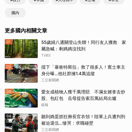
國內
更多國內相關文章
01
55歲婦八通關登山失聯！同行友人獲救 家
屬急喊：剩媽媽沒找到
TVBS
02
擋下「暴衝特斯拉」救了很多人！賓士車主
身分曝…他社群擁1.4萬追蹤
三立新聞網
03
愛女成植物人獲千萬理賠 不滿女婿拿去炒
股、包紅包 岳母提告索百萬結局出爐
鏡報
04
聽到媽蛋抓狂揪長官衣領！陸軍上兵遭判刑
被迫退伍…慘哭：求職碰壁
三立新聞網