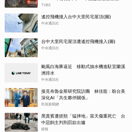
TVBS
遙控飛機撞入台中大里民宅屋頂(圖)
中央通訊社
台中大里民宅屋頂遭遙控飛機撞入(圖)
中央通訊社
颱風白海豚逼近 移動式抽水機進駐宜蘭溪
洲排水
中央通訊社
接見布魯金斯研究院訪團 林佳龍：盼台美
深化AI「共生夥伴關係」
民視新聞網
黑貴賓遭抓頸「猛摔地」當天傷重死亡 台
中惡飼主判刑罰款出爐
鏡報