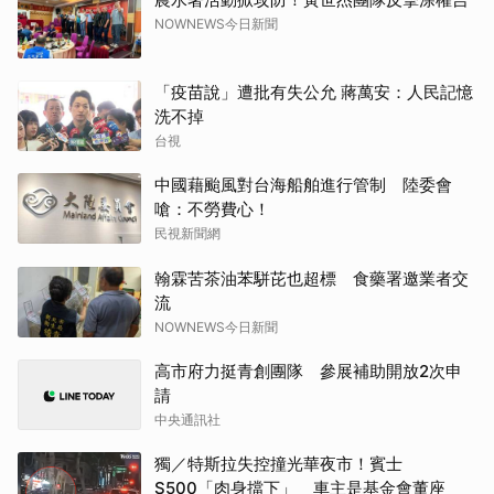
NOWNEWS今日新聞
「疫苗說」遭批有失公允 蔣萬安：人民記憶
洗不掉
台視
中國藉颱風對台海船舶進行管制 陸委會
嗆：不勞費心！
民視新聞網
翰霖苦茶油苯駢芘也超標 食藥署邀業者交
流
NOWNEWS今日新聞
高市府力挺青創團隊 參展補助開放2次申
請
中央通訊社
獨／特斯拉失控撞光華夜市！賓士
S500「肉身擋下」 車主是基金會董座