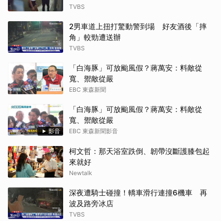
TVBS
2男車道上扭打驚動警到場 好友酒後「摔
角」較勁遭送辦
TVBS
「白海豚」可放颱風假？蔣萬安：料敵從
寬、禦敵從嚴
EBC 東森新聞
「白海豚」可放颱風假？蔣萬安：料敵從
寬、禦敵從嚴
影音
EBC 東森新聞影音
柯文哲：那天浴室跌倒、韌帶沒斷護膝包起
來就好
Newtalk
深夜遭騎士碰撞！轎車滑行連撞6機車 再
波及路旁冰店
TVBS