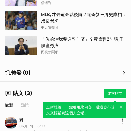
鏡週刊
MLB/才去道奇就後悔？道奇新王牌史庫柏：
想回老虎
中天電視台
「你的油我要通報什麼」？黃偉哲2句話打
臉盧秀燕
民視新聞網
轉發 (0)
貼文 (3)
建立貼文
最新
熱門
全新體驗！一鍵引用此內容，透過發布貼
文來輕鬆表達個人立場。
輝
06月14日16:37