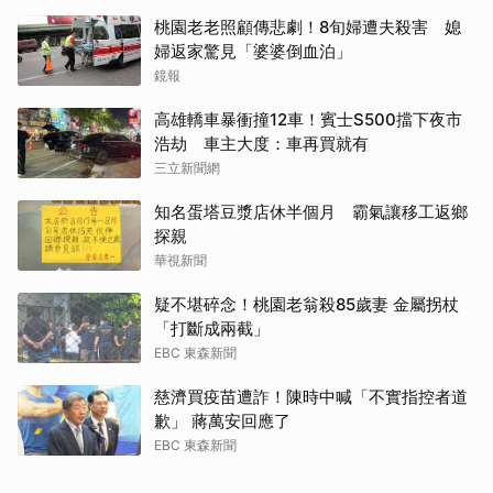
桃園老老照顧傳悲劇！8旬婦遭夫殺害 媳
婦返家驚見「婆婆倒血泊」
鏡報
高雄轎車暴衝撞12車！賓士S500擋下夜市
浩劫 車主大度：車再買就有
三立新聞網
知名蛋塔豆漿店休半個月 霸氣讓移工返鄉
探親
華視新聞
疑不堪碎念！桃園老翁殺85歲妻 金屬拐杖
「打斷成兩截」
EBC 東森新聞
慈濟買疫苗遭詐！陳時中喊「不實指控者道
取消
歉」 蔣萬安回應了
EBC 東森新聞