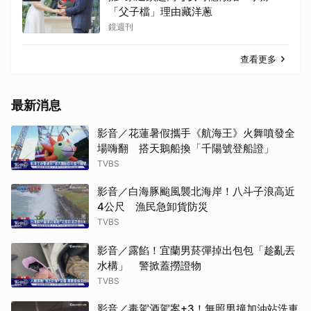
「父子檔」理由藏洋蔥
鏡週刊
查看更多
最新消息
影音／花蓮暑假攜手《航海王》火舞噴發全
場嗨翻 搭天鵝船換「千陽號登船證」
TVBS
影音／白海豚颱風襲北海岸！八斗子浪高近
4公尺 漁民急卸貨防災
TVBS
影音／露餡！宜蘭男菸彈掉出包包「趁亂丟
水構」 警掀蓋撈證物
TVBS
影音／毒駕酒駕案+3！無照男撞加油站洗車