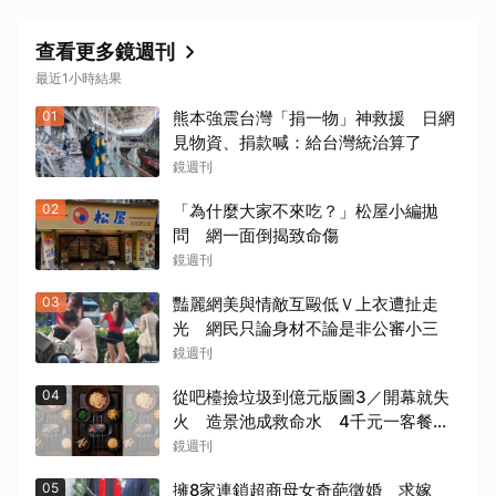
查看更多鏡週刊
最近1小時結果
01
熊本強震台灣「捐一物」神救援 日網
見物資、捐款喊：給台灣統治算了
鏡週刊
02
「為什麼大家不來吃？」松屋小編拋
問 網一面倒揭致命傷
鏡週刊
03
豔麗網美與情敵互毆低Ｖ上衣遭扯走
光 網民只論身材不論是非公審小三
鏡週刊
04
從吧檯撿垃圾到億元版圖3／開幕就失
火 造景池成救命水 4千元一客餐
有人5年吃了50次
鏡週刊
05
擁8家連鎖超商母女奇葩徵婚 求嫁