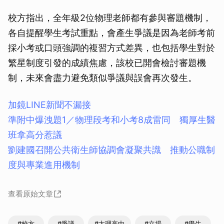
校方指出，全年級2位物理老師都有參與審題機制，
各自提醒學生考試重點，會產生爭議是因為老師考前
採小考或口頭強調的複習方式差異，也包括學生對於
繁星制度引發的成績焦慮，該校已開會檢討審題機
制，未來會盡力避免類似爭議與誤會再次發生。
加鏡LINE新聞不漏接
準附中爆洩題1／物理段考和小考8成雷同 獨厚生醫
班拿高分惹議
劉建國召開公共衛生師協調會凝聚共識 推動公職制
度與專業進用機制
查看原始文章
#校方
#爭議
#大理高中
#立場
#學生