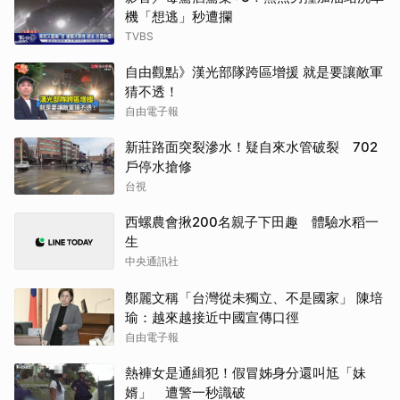
機「想逃」秒遭攔
TVBS
自由觀點》漢光部隊跨區增援 就是要讓敵軍
猜不透！
自由電子報
新莊路面突裂滲水！疑自來水管破裂 702
戶停水搶修
台視
西螺農會揪200名親子下田趣 體驗水稻一
生
中央通訊社
鄭麗文稱「台灣從未獨立、不是國家」 陳培
瑜：越來越接近中國宣傳口徑
自由電子報
熱褲女是通緝犯！假冒姊身分還叫尪「妹
婿」 遭警一秒識破