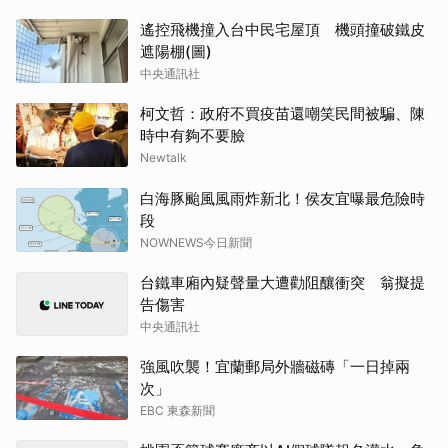
遙控飛機撞入台中民宅屋頂 機頭撞破鐵皮
遮陽棚(圖)
中央通訊社
柯文哲：政府不買疫苗還嘲笑民間被騙、陳
時中有夠不要臉
Newtalk
白海豚颱風風雨炸新北！侯友宜曝最危險時
段
NOWNEWS今日新聞
台鐵車廂內疑聲量大遭勸阻釀衝突 翁擬提
告傷害
中央通訊社
強風吹襲！宜蘭郵局外牆磁磚「一日掉兩
次」
EBC 東森新聞