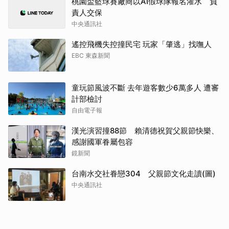
桃園盃籃球賽廠商以AI假球隊報名灌水 負
責人交保
中央通訊社
遙控飛機失控撞民宅 玩家「肇逃」找嘸人
EBC 東森新聞
童玩節風波不斷 去年遊客數少6萬多人 遭審
計部檢討
自由電子報
漢光演習撞88節 賴清德祝賀父親節快樂、
感謝國軍眷屬包容
鏡新聞
台南水交社眷戀304 父親節文化走讀(圖)
中央通訊社