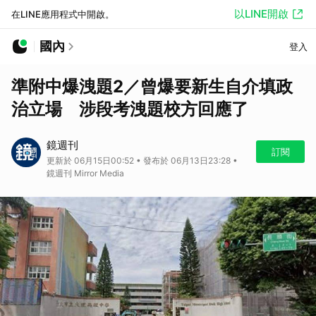
以LINE開啟
在LINE應用程式中開啟。
國內
登入
準附中爆洩題2／曾爆要新生自介填政
治立場 涉段考洩題校方回應了
鏡週刊
訂閱
更新於 06月15日00:52 • 發布於 06月13日23:28 •
鏡週刊 Mirror Media