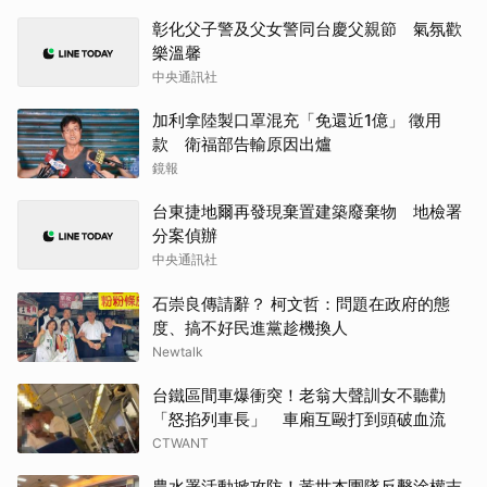
彰化父子警及父女警同台慶父親節 氣氛歡
樂溫馨
中央通訊社
加利拿陸製口罩混充「免還近1億」 徵用
款 衛福部告輸原因出爐
鏡報
台東捷地爾再發現棄置建築廢棄物 地檢署
分案偵辦
中央通訊社
石崇良傳請辭？ 柯文哲：問題在政府的態
度、搞不好民進黨趁機換人
Newtalk
台鐵區間車爆衝突！老翁大聲訓女不聽勸
「怒掐列車長」 車廂互毆打到頭破血流
CTWANT
農水署活動掀攻防！黃世杰團隊反擊涂權吉