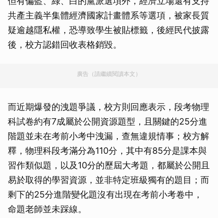
但有偏藍、綠、白的黨派選項外，經濟立場還有支持
共產主義半集體經濟國家計畫體系等選項，被家長質
疑逾越隱私權，恐導致學生被貼標籤，後經民代披露
後，校方認錯回收表格銷毀。
廣告（請繼續閱讀本文）
而近期爆發的洩題爭議，校方則回應表示，段考物理
科試卷約有7成屬於公開資源題型，且關鍵的25分進
階題並未在考前小考中洩漏，查無違規情事；校方解
釋，物理科段考滿分為110分，其中有85分是課本與
習作類似題，以及10分的歷屆大考題，都屬於公開且
易於取得的學習資源，並非特定班級獨有的題目；而
剩下的25分進階變化題沒有出現在考前小考卷中，
命題老師並未踩線。