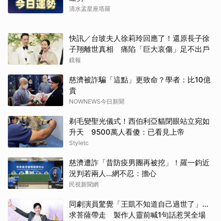
清水孟星座塔羅
快訊／台玻夫人徐莉玲回應了！還原長子徐
子翔離世真相 痛陷「巨大哀傷」足不出戶
鏡報
慈濟被詐騙「這點」更致命？學者：比10億
貴
NOWNEWS今日新聞
剃毛變聖光儀式！西伯利亞貓閉眼站立宛如
升天 9500萬人看傻：已看見上帝
Styletc
慈濟遭詐「昔防疫男團再被挖」！羅一鈞近
況判若兩人…網不忍：擔心
民視新聞網
同劇演員驚覺「王凱不知道自己過世了」...
求菩薩帶走 製作人靈前喊1句話惹哭全場