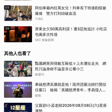
05
阿伯車廂內狂罵女兒！列車長下班後勸阻被
爆揍 雙方打到頭破血流
TVBS
06
屏東女欠50萬高利貸！遭3惡煞追討 小吃店
包廂多次性侵
EBC 東森新聞
其他人也看了
豔麗網美與情敵互毆低Ｖ上衣遭扯走光 網
民只論身材不論是非公審小三
鏡週刊
牽線慈濟高層就是他！跪拜證嚴法師打開信
任窗口 檢揭「美國慈濟青年」李易儒人脈
網絡
鏡報
父親節!小孟老師2026年08月08日(六)星座
運勢