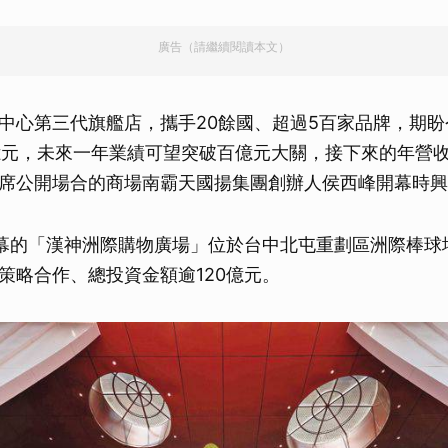
廣告（請繼續閱讀本文）
中心第三代旗艦店，攜手20餘國、超過5百家品牌，期
億元，未來一年業績可望突破百億元大關，接下來的年營收
席公開場合的商場南霸天國揚集團創辦人侯西峰開幕時興
幕的「漢神洲際購物廣場」位於台中北屯重劃區洲際棒球
策略合作、總投資金額逾120億元。