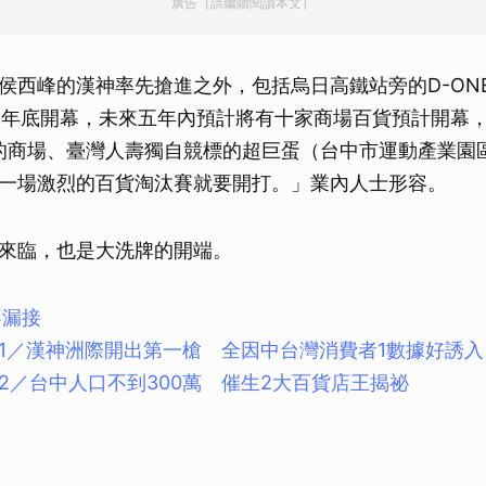
廣告（請繼續閱讀本文）
侯西峰的漢神率先搶進之外，包括烏日高鐵站旁的D-ONE
於今年底開幕，未來五年內預計將有十家商場百貨預計開幕
作的商場、臺灣人壽獨自競標的超巨蛋（台中市運動產業園
一場激烈的百貨淘汰賽就要開打。」業內人士形容。
來臨，也是大洗牌的開端。
不漏接
1／漢神洲際開出第一槍 全因中台灣消費者1數據好誘入
2／台中人口不到300萬 催生2大百貨店王揭祕