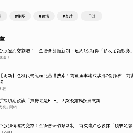
神
#集團
#商場
#業績
理財
章
台股違約交割增！ 金管會擬推新制：違約1次就得「預收足額款券
鏡週刊
【更新】包租代管龍頭兆基遭搜索！前董座李建成涉挪7億揮霍、前
談
太報
手握頭期款該「買房還是ETF」？吳淡如揭投資關鍵
民視新聞網
台股頻傳違約交割！金管會研議祭新制 首次違約恐改採「預收足額
CTWANT