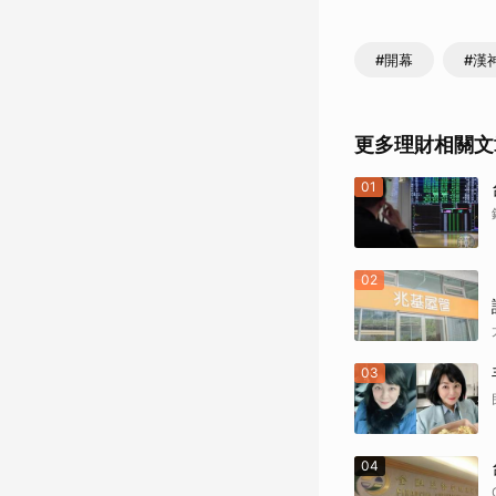
#開幕
#漢
更多理財相關文
01
02
03
04