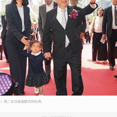
取消
中）與二女兒侯嘉騏共同出席。