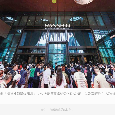
，繼「漢神洲際購物廣場」，包括烏日高鐵站旁的D-ONE、以及富旺F-PLAZ
廣告（請繼續閱讀本文）