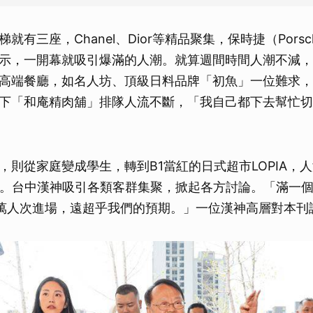
就有三座，Chanel、Dior等精品聚集，保時捷（Pors
示，一開幕就吸引爆滿的人潮。就算週間時間人潮不減，
高端餐廳，如名人坊、頂級日料品牌「初魚」一位難求，
下「和庵精肉舖」排隊人流不斷，「我自己都下去幫忙切
，則從家庭變成學生，轉到B1當紅的日式超市LOPIA，
台。台中漢神吸引各類客群集聚，掀起各方討論。「滿一個
5萬人次進場，遠超乎我們的預期。」一位漢神高層對本刊