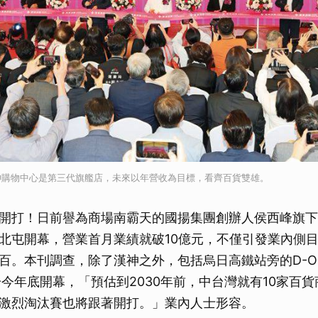
神購物中心是第三代旗艦店，未來以年營收為目標，看齊百貨雙雄。
開打！日前譽為商場南霸天的國揚集團創辦人侯西峰旗下
北屯開幕，營業首月業績就破10億元，不僅引發業內側
百。本刊調查，除了漢神之外，包括烏日高鐵站旁的D-O
將於今年底開幕，「預估到2030年前，中台灣就有10家百
激烈淘汰賽也將跟著開打。」業內人士形容。