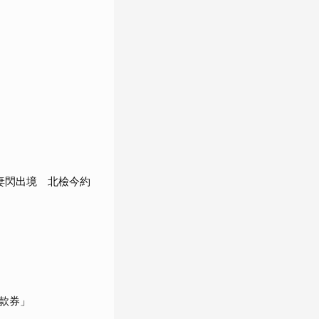
」
妻閃出境 北檢今約
款券」