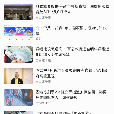
無政黨奧援拚突破重圍 楊寶楨、周啟揚服務
處於8月中及9月成立
自由電子報
吞下中共「台青e家」糖衣後，必須付出代
價
鏡報
調幅比現職還高！ 軍公教月退金明年調增近
6％ 編入明年總預算
自由電子報
吳志中7月底訪問法國馬約特 官員：當地政
府高度重視
自由電子報
香港盜刷手2／拒交手機遭無保請回 港男
狂問陸籍友人「如何離境」
CTWANT
北宜高鐵不只要回答「能不能蓋」