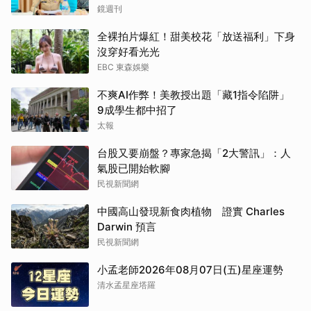
鏡週刊
全裸拍片爆紅！甜美校花「放送福利」下身
沒穿好看光光
EBC 東森娛樂
不爽AI作弊！美教授出題「藏1指令陷阱」
9成學生都中招了
太報
台股又要崩盤？專家急揭「2大警訊」：人
氣股已開始軟腳
民視新聞網
中國高山發現新食肉植物 證實 Charles
Darwin 預言
民視新聞網
小孟老師2026年08月07日(五)星座運勢
清水孟星座塔羅