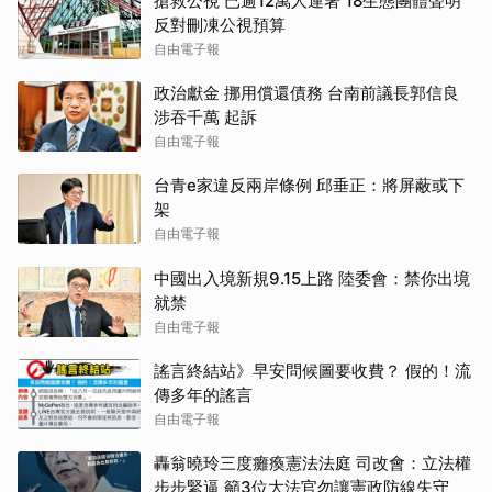
搶救公視 已逾12萬人連署 18生態團體聲明
反對刪凍公視預算
自由電子報
政治獻金 挪用償還債務 台南前議長郭信良
涉吞千萬 起訴
自由電子報
台青e家違反兩岸條例 邱垂正：將屏蔽或下
架
自由電子報
中國出入境新規9.15上路 陸委會：禁你出境
就禁
自由電子報
謠言終結站》早安問候圖要收費？ 假的！流
傳多年的謠言
自由電子報
轟翁曉玲三度癱瘓憲法法庭 司改會：立法權
步步緊逼 籲3位大法官勿讓憲政防線失守