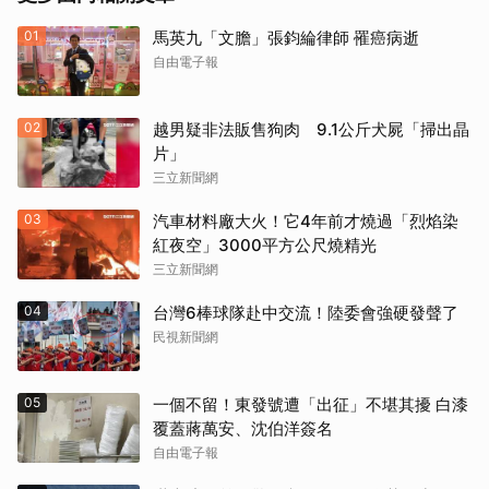
01
馬英九「文膽」張鈞綸律師 罹癌病逝
自由電子報
02
越男疑非法販售狗肉 9.1公斤犬屍「掃出晶
片」
三立新聞網
03
汽車材料廠大火！它4年前才燒過「烈焰染
紅夜空」3000平方公尺燒精光
三立新聞網
04
台灣6棒球隊赴中交流！陸委會強硬發聲了
民視新聞網
05
一個不留！東發號遭「出征」不堪其擾 白漆
覆蓋蔣萬安、沈伯洋簽名
自由電子報