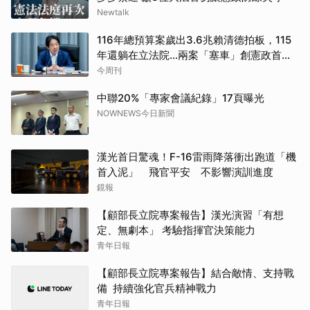
Newtalk
116年總預算案歲出3.6兆賴清德拍板，115
年還躺在立法院…兩案「塞車」創憲政首例
如何解決？
今周刊
中聯20%「專家會議紀錄」17頁曝光
NOWNEWS今日新聞
漢光首日驚魂！F-16雷雨降落衝出跑道「機
首入泥」 飛官平安 不影響演訓進度
鏡報
【顧部長立院專案報告】漢光演習「有想
定、無劇本」 考驗指揮官決策能力
青年日報
【顧部長立院專案報告】結合敵情、支持戰
備 持續強化官兵精神戰力
青年日報