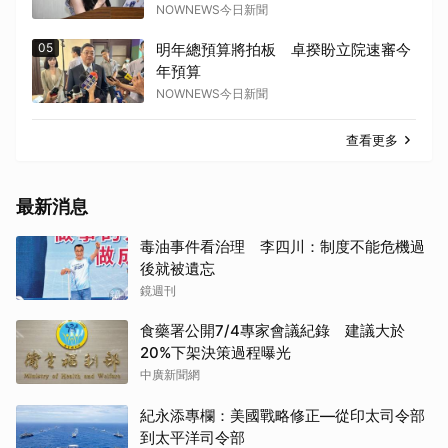
NOWNEWS今日新聞
05
明年總預算將拍板 卓揆盼立院速審今
年預算
NOWNEWS今日新聞
查看更多
最新消息
毒油事件看治理 李四川：制度不能危機過
後就被遺忘
鏡週刊
食藥署公開7/4專家會議紀錄 建議大於
20%下架決策過程曝光
中廣新聞網
紀永添專欄：美國戰略修正—從印太司令部
到太平洋司令部