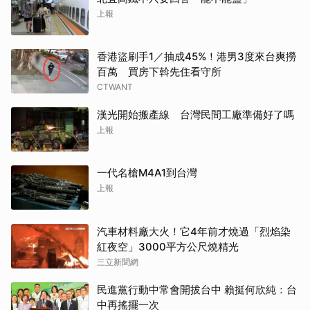
上報
香港盜刷手1／抽成45%！港男3度來台爽撈
百萬 買房下斡先住看守所
CTWANT
漢光開始搬產線 台灣民間工廠準備好了嗎
上報
一代名槍M4A1到台灣
上報
汽車材料廠大火！它4年前才燒過「烈焰染
紅夜空」3000平方公尺燒精光
三立新聞網
民進黨行動中常會開拔台中 賴挺何欣純：台
中再搖擺一次