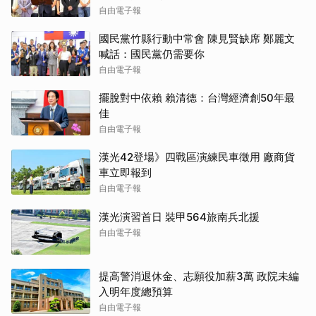
自由電子報
國民黨竹縣行動中常會 陳見賢缺席 鄭麗文
喊話：國民黨仍需要你
自由電子報
擺脫對中依賴 賴清德：台灣經濟創50年最
佳
自由電子報
漢光42登場》四戰區演練民車徵用 廠商貨
車立即報到
自由電子報
漢光演習首日 裝甲564旅南兵北援
自由電子報
提高警消退休金、志願役加薪3萬 政院未編
入明年度總預算
自由電子報