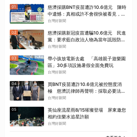
01
慈濟採購BNT疫苗遭詐10.6億元 陳時
中遺憾：真相或許不會很快被看見，但
也永不消失
台灣好新聞
02
慈濟採購新冠疫苗遭騙10.6億元 民進
黨：要求藍白政治人物為當年詆毀防疫
團隊道歉
台灣好新聞
03
帶小孩放電新去處 「高雄親子遊樂園
區」30多項設施暑假全面免費玩
台灣好新聞
04
買BNT疫苗遭詐10.6億元被控態度消
極 慈濟託律師再聲明：採取必要法律
措施捍衛捐款大眾權益
台灣好新聞
05
英仙座流星雨8/15璀璨登場 屏東邀您
相約佳樂水追星許願
台灣好新聞