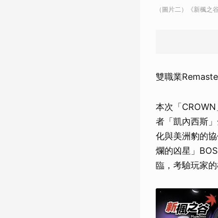
（圖片二）《新楓之谷
雙職業Remast
本次「CROW
者「凱內西斯」
化與美洲豹的協
爛的凶星」BOS
臨，考驗玩家的