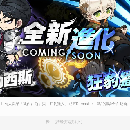
》兩大職業「凱內西斯」與「狂豹獵人」迎來Remaster，戰鬥體驗全面翻新
廣告（請繼續閱讀本文）