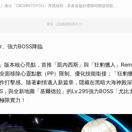
取消
》推出「CROWNTOYOU」序號福利，眾多改版好禮限時開放領取。
廣告（請繼續閱讀本文）
er、強力BOSS降臨
N」版本核心亮點，首推「凱內西斯」與「狂豹獵人」Rema
全面移除心靈點數（PP）限制、優化技能銜接；「狂豹
作打擊感。隨著劇情邁入新篇章，隱藏在黑暗大海神殿深處的
S，與全新地圖「基爾德拉」的Lv.295強力BOSS「尤
極限實力！