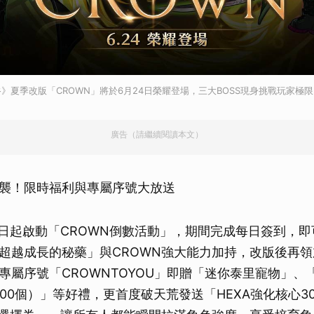
》夏季改版「CROWN」將於6月24日榮耀登場，三大BOSS現身挑戰玩家極限
廣告（請繼續閱讀本文）
襲！限時福利與專屬序號大放送
23日起啟動「CROWN倒數活動」，期間完成每日簽到，即
超越成長的秘藥」與CROWN強大能力加持，改版後再
專屬序號「CROWNTOYOU」即贈「迷你泰里寵物」、
000個）」等好禮，更首度破天荒發送「HEXA強化核心3