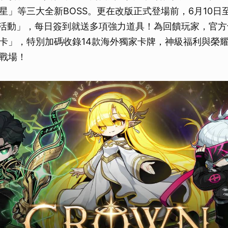
星」等三大全新BOSS。更在改版正式登場前，6月10日
數活動」，每日簽到就送多項強力道具！為回饋玩家，官
卡」，特別加碼收錄14款海外獨家卡牌，神級福利與榮
戰場！