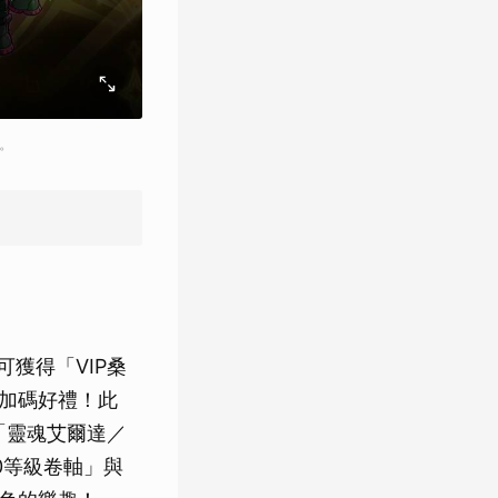
。
可獲得「VIP桑
領加碼好禮！此
「靈魂艾爾達／
0等級卷軸」與