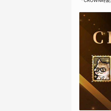
「CROWN時