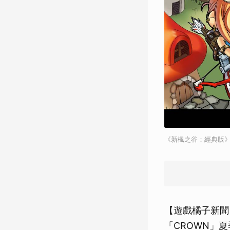
《新楓之谷：經典版》
【遊戲橘子新聞
「CROWN」