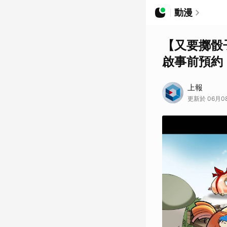
動漫
【又要擲骰
啟事前預約
上報
更新於 06月08