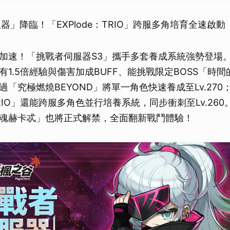
器」降臨！「EXPlode：TRIO」跨服多角培育全速啟動
加速！「挑戰者伺服器S3」攜手多套養成系統強勢登場
有1.5倍經驗與傷害加成BUFF、能挑戰限定BOSS「時
「究極燃燒BEYOND」將單一角色快速養成至Lv.270
：TRIO」還能跨服多角色並行培養系統，同步衝刺至Lv.26
魂赫卡忒」也將正式解禁，全面翻新戰鬥體驗！