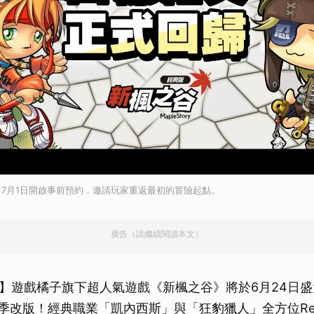
7月1日開啟事前預約，邀請玩家重返最初的冒險起點。
廣告（請繼續閱讀本文）
】遊戲橘子旗下超人氣遊戲《新楓之谷》將於6月24日盛
夏季改版！經典職業「凱內西斯」與「狂豹獵人」全方位Rem