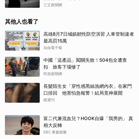
三立新聞網
其他人也看了
高雄8月7日城鎮韌性防空演習 人車管制違者
最高罰15萬
自由電子報
中國「這產品」闖關失敗！504包全遭查
扣 旅客下場慘了
民視新聞網
長髮陌生女「穿性感黑絲漁網內衣」在家門
口排回 他害怕急報警！結局竟神展開
鏡週刊
富二代兼混血兒？HOOK自爆「我男的」 真
相大反轉
EBC 東森娛樂