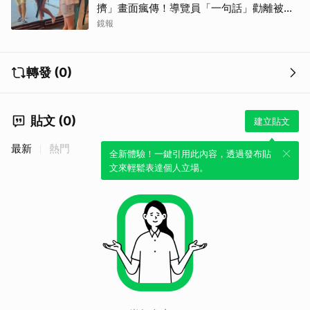
擠」畫面瘋傳！導覽員「一句話」勸離被狂
讚
鏡報
轉發 (0)
貼文 (0)
建立貼文
最新
熱門
全新體驗！一鍵引用此內容，透過發布貼
文來輕鬆表達個人立場。