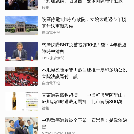
「封建戲碼」阻疫苗 要求向陳時中道歉
鏡報
院區停電1小時 行政院：立院未通過今年預
算無法更新設備
自由電子報
慈濟採購BNT疫苗被詐10億！醫：4年後還
陳時中清白
EBC 東森新聞
不甩游盈隆示警！藍白硬推一票印多項公投
立院決議逕付二讀
自由電子報
苦茶油致癌物超標！「中國籽假冒阿里山」
威加涉詐欺遭裁定羈押、北市開罰300萬
鏡報
中聯致癌油最終全下架！石崇良：是政治決
定
NOWNEWS今日新聞