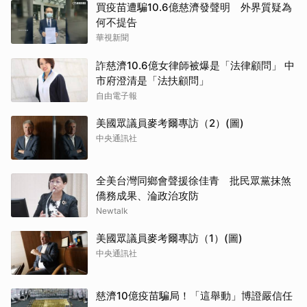
買疫苗遭騙10.6億慈濟發聲明 外界質疑為
何不提告
華視新聞
詐慈濟10.6億女律師被爆是「法律顧問」 中
市府澄清是「法扶顧問」
自由電子報
美國眾議員麥考爾專訪（2）(圖)
中央通訊社
全美台灣同鄉會聲援徐佳青 批民眾黨抹煞
僑務成果、淪政治攻防
Newtalk
美國眾議員麥考爾專訪（1）(圖)
中央通訊社
慈濟10億疫苗騙局！「這舉動」博證嚴信任