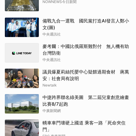
NOWNEWS今日新聞
備戰九合一選戰 國民黨打造AI發言人鄭小
文(圖)
中央通訊社
麥考爾：中國比俄羅斯難對付 無人機有助
台灣防衛
中央通訊社
議員爆夏莉絲托嬰中心疑餵過期食材 蔣萬
安：社會局有說明
Newtalk
中捷跨界聯名綠美圖 第二屆兒童創意繪畫
比賽8/7起跑
中廣新聞網
轎車車門壞硬上國道 乘客一路「死命夾住
門」