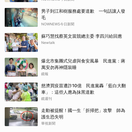
男子到江和樹服務處要道歉 一句話讓人發
毛
NOWNEWS今日新聞
蘇巧慧找蔡英文當競總主委 李四川給回應
Newtalk
爆北市集團式兒虐與食安風暴 民進黨：蔣
萬安勿再神隱裝睡
鏡報
慈濟買疫苗遭詐10億 民進黨轟「藍白大翻
車」：這些人應為抹黑道歉
鏡週刊
走動被提醒！國一生「折掃把」攻擊 師為
護生恐失明
華視新聞