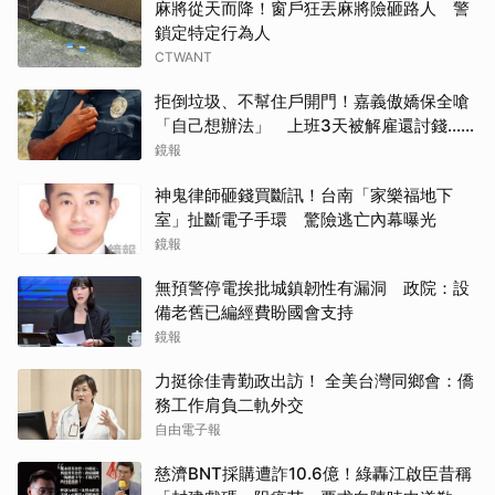
麻將從天而降！窗戶狂丟麻將險砸路人 警
鎖定特定行為人
CTWANT
拒倒垃圾、不幫住戶開門！嘉義傲嬌保全嗆
「自己想辦法」 上班3天被解雇還討錢...法
官判付薪
鏡報
神鬼律師砸錢買斷訊！台南「家樂福地下
室」扯斷電子手環 驚險逃亡內幕曝光
鏡報
無預警停電挨批城鎮韌性有漏洞 政院：設
備老舊已編經費盼國會支持
鏡報
力挺徐佳青勤政出訪！ 全美台灣同鄉會：僑
務工作肩負二軌外交
自由電子報
慈濟BNT採購遭詐10.6億！綠轟江啟臣昔稱