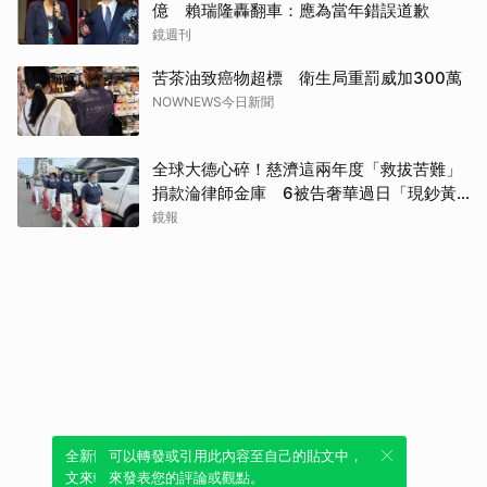
億 賴瑞隆轟翻車：應為當年錯誤道歉
鏡週刊
苦茶油致癌物超標 衛生局重罰威加300萬
NOWNEWS今日新聞
全球大德心碎！慈濟這兩年度「救拔苦難」
捐款淪律師金庫 6被告奢華過日「現鈔黃
金淹腳目」
鏡報
全新體驗！一鍵引用此內容，透過發布貼
可以轉發或引用此內容至自己的貼文中，
文來輕鬆表達個人立場。
來發表您的評論或觀點。