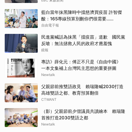
EBC 東森新聞
藍白當年抹黑陳時中擋慈濟買疫苗 許智傑
酸：165專線預算別刪你們很需要......
自由電子報
民進黨喊話為抹黑「擋疫苗」道歉 國民黨
反嗆：無法拯救人民的政府才應羞愧
鏡報
專訪》薛化元：傅正不只是《自由中國》
一本文集補上台灣民主思想的重要拼圖
Newtalk
父親節前推雙語政見 賴瑞隆喊2030打造
高雄雙語之都、教育預算翻倍
CTWANT
（影）父親節前夕偕議員共讀繪本 賴瑞隆
首推打造2030雙語之都
Newtalk