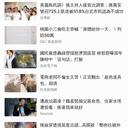
美麗島民調》換主持人後首次調查：蔣萬安
號召725上凱道被51.8%台北市民認為不成功
信傳媒
桃園小三偷吃主管喊「身體給你一天」！判
賠50萬
EBC 東森新聞
國民黨曾轟綠營擋慈濟買疫苗 林智群曝當年
陳時中「這句話」打臉
自由電子報
電商老闆不倫女主管！正宮翻出「超色道具
包」崩潰
民視新聞網
遭政治霸凌？魏嘉賢揭父親命危、住家水塔
遭投毒：衝著我來就好
Newtalk
辣妹穿透視裝逛古蹟…高開衩「臀肉往裙外