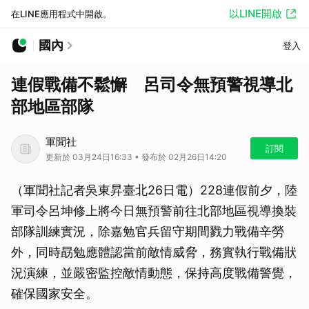
以LINE開啟
在LINE應用程式中開啟。
國內
登入
連假戰備不鬆懈 呂司令無預警視導北
部地區部隊
軍聞社
訂閱
更新於 03月24日16:33 • 發布於 02月26日14:20
（軍聞社記者吳東昇臺北26日電）228連假前夕，陸
軍司令呂坤修上將今日無預警前往北部地區視導換裝
部隊訓練實況，除嘉勉官兵留守期間戮力戰備辛勞
外，同時勗勉應體認當前敵情威脅，務實執行戰備狀
況演練，並嚴密監控敵情動態，保持高度戰備警覺，
確保國家安全。