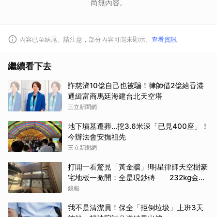
尚無內容。
內容已至結尾。請注意，部分內容可能未顯示。
查看資訊
繼續看下去
詐慈濟10億自己也被騙！律師借2億給香港
通緝富商馬廷海建台北天空塔
三立新聞網
地下墳墓遷葬…挖3.6米深「已見400座」！
今辦法會安撫祖先
三立新聞網
打開一看驚見「黃金牆」!明星律師天空樹豪
宅地板一掀開：全是現鈔磚 232kg金山
震撼影像曝
鏡報
我不是清潔員！保全「拒倒垃圾」上班3天