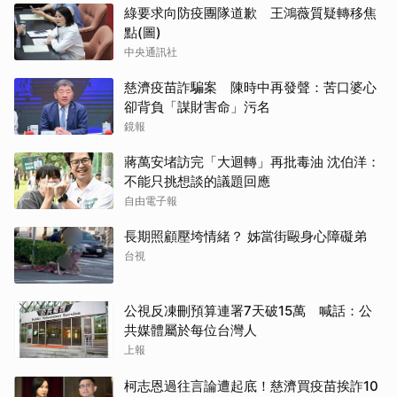
綠要求向防疫團隊道歉 王鴻薇質疑轉移焦
點(圖)
中央通訊社
慈濟疫苗詐騙案 陳時中再發聲：苦口婆心
卻背負「謀財害命」污名
鏡報
蔣萬安堵訪完「大迴轉」再批毒油 沈伯洋：
不能只挑想談的議題回應
自由電子報
長期照顧壓垮情緒？ 姊當街毆身心障礙弟
台視
公視反凍刪預算連署7天破15萬 喊話：公
共媒體屬於每位台灣人
上報
柯志恩過往言論遭起底！慈濟買疫苗挨詐10