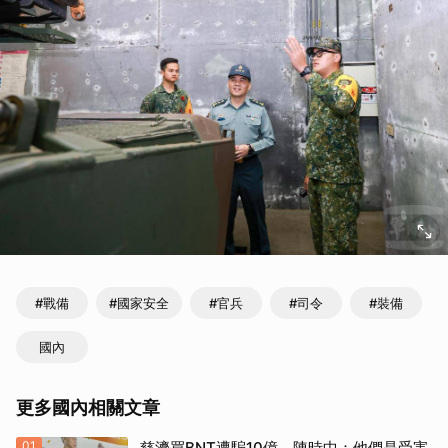
#戰備
#國家安全
#官兵
#司令
#裝備
國內
更多國內相關文章
01
慈濟買BNT遭騙10億 陳時中：他們是受害