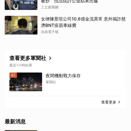
被炒 找法院討公道結果出爐
三立新聞網
取消
女律陳昱瑄公司10.6億金流異常 意外揭詐慈
濟BNT疫苗牽線費
自由電子報
查看更多軍聞社
最近1小時結果
01
夜間機動戰力保存
軍聞社
查看更多
最新消息