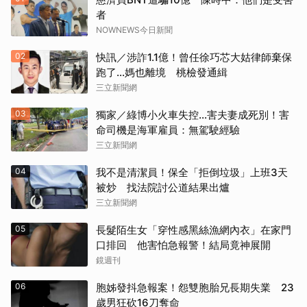
者
NOWNEWS今日新聞
02
快訊／涉詐1.1億！曾任徐巧芯大姑律師棄保
跑了…媽也離境 桃檢發通緝
三立新聞網
03
獨家／綠博小火車失控…害夫妻成死別！害
命司機是海軍雇員：無駕駛經驗
三立新聞網
04
我不是清潔員！保全「拒倒垃圾」上班3天
被炒 找法院討公道結果出爐
三立新聞網
05
長髮陌生女「穿性感黑絲漁網內衣」在家門
口排回 他害怕急報警！結局竟神展開
鏡週刊
06
胞姊發抖急報案！怨雙胞胎兄長期失業 23
歲男狂砍16刀奪命