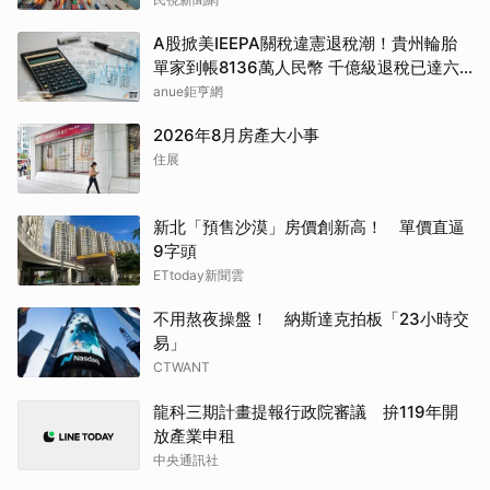
A股掀美IEEPA關稅違憲退稅潮！貴州輪胎
單家到帳8136萬人民幣 千億級退稅已達六
成
anue鉅亨網
2026年8月房產大小事
住展
新北「預售沙漠」房價創新高！ 單價直逼
9字頭
ETtoday新聞雲
不用熬夜操盤！ 納斯達克拍板「23小時交
易」
CTWANT
龍科三期計畫提報行政院審議 拚119年開
放產業申租
中央通訊社