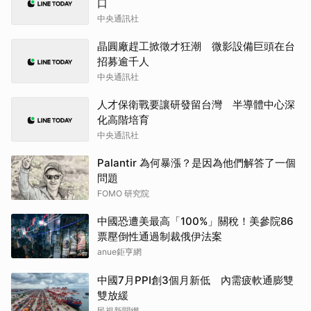
口
中央通訊社
晶圓廠趕工掀徵才狂潮 微影設備巨頭在台
招募逾千人
中央通訊社
人才保衛戰要讓研發留台灣 半導體中心深
化高階培育
中央通訊社
Palantir 為何暴漲？是因為他們解答了一個
問題
FOMO 研究院
中國恐遭美最高「100%」關稅！美參院86
票壓倒性通過制裁俄伊法案
anue鉅亨網
中國7月PPI創3個月新低 內需疲軟通膨雙
雙放緩
民視新聞網