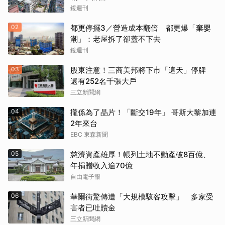
鏡週刊
02
都更停擺3／營造成本翻倍 都更爆「棄嬰
潮」：老屋拆了卻蓋不下去
鏡週刊
03
股東注意！三商美邦將下市「這天」停牌
還有252名千張大戶
三立新聞網
04
攏係為了晶片！「斷交19年」 哥斯大黎加連
2年來台
EBC 東森新聞
05
慈濟資產雄厚！帳列土地不動產破8百億、
年捐贈收入逾70億
自由電子報
06
華爾街驚傳遭「大規模駭客攻擊」 多家受
害者已吐贖金
三立新聞網