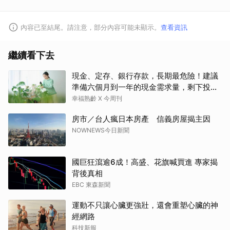
內容已至結尾。請注意，部分內容可能未顯示。
查看資訊
繼續看下去
現金、定存、銀行存款，長期最危險！建議
準備六個月到一年的現金需求量，剩下投資
這2個
幸福熟齡 X 今周刊
房市／台人瘋日本房產 信義房屋揭主因
NOWNEWS今日新聞
國巨狂瀉逾6成！高盛、花旗喊買進 專家揭
背後真相
EBC 東森新聞
運動不只讓心臟更強壯，還會重塑心臟的神
經網路
取消
科技新報