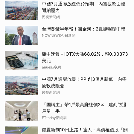
中國7月通膨放緩低於預期 內需疲軟面臨
通縮壓力
民視新聞網
台灣關鍵半年報！謝金河：2數據輾壓中韓
NOWNEWS今日新聞
盤中速報 - IOTX大漲68.02%，報0.00373
美元
anue鉅亨網
中國7月通膨放緩！PPI創3個月新低 內需
疲軟成隱憂
民視新聞網
「團購主」帶1戶最高賺總價2% 建商防退
戶留一手
ETtoday新聞雲
處置新制10日上路！達人：高價權值股「關