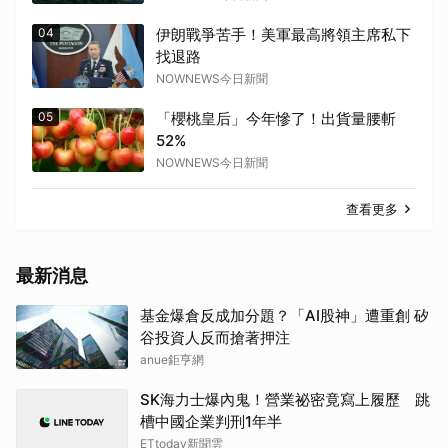
04
伊朗戰爭苦手！美軍最高將領主席私下
找退路
NOWNEWS今日新聞
05
「櫻桃皇后」今年慘了！出貨量腰斬
52%
NOWNEWS今日新聞
查看更多
最新消息
基金爆倉反成加分題？「AI股神」遭重創 矽
谷投資人反而搶著押注
anue鉅亨網
SK海力士爆內鬼！營業祕密竟寫上履歷 跳
槽中國企業判刑1年半
ETtoday新聞雲