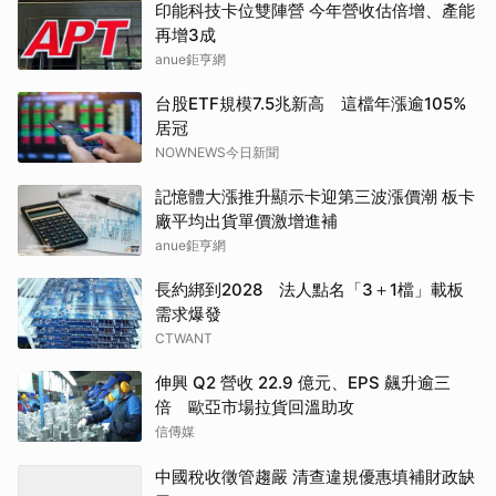
印能科技卡位雙陣營 今年營收估倍增、產能
再增3成
anue鉅亨網
台股ETF規模7.5兆新高 這檔年漲逾105%
居冠
NOWNEWS今日新聞
記憶體大漲推升顯示卡迎第三波漲價潮 板卡
廠平均出貨單價激增進補
anue鉅亨網
長約綁到2028 法人點名「3＋1檔」載板
需求爆發
CTWANT
伸興 Q2 營收 22.9 億元、EPS 飆升逾三
倍 歐亞市場拉貨回溫助攻
信傳媒
中國稅收徵管趨嚴 清查違規優惠填補財政缺