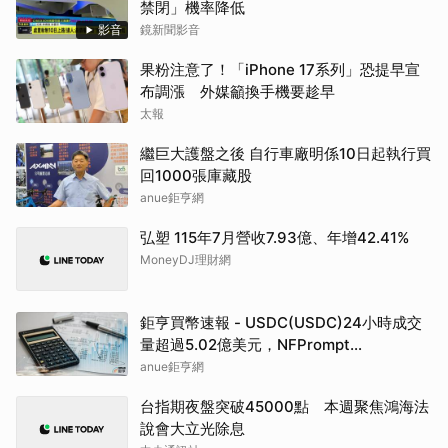
禁閉」機率降低
影音
鏡新聞影音
果粉注意了！「iPhone 17系列」恐提早宣
布調漲 外媒籲換手機要趁早
太報
繼巨大護盤之後 自行車廠明係10日起執行買
回1000張庫藏股
anue鉅亨網
弘塑 115年7月營收7.93億、年增42.41%
MoneyDJ理財網
鉅亨買幣速報 - USDC(USDC)24小時成交
量超過5.02億美元，NFPrompt
Token(NFP)24小時漲幅達66.2%
anue鉅亨網
台指期夜盤突破45000點 本週聚焦鴻海法
說會大立光除息