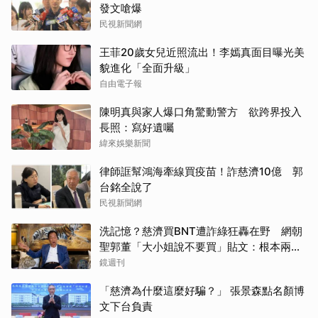
發文嗆爆
民視新聞網
王菲20歲女兒近照流出！李嫣真面目曝光美
貌進化「全面升級」
自由電子報
陳明真與家人爆口角驚動警方 欲跨界投入
長照：寫好遺囑
緯來娛樂新聞
律師誆幫鴻海牽線買疫苗！詐慈濟10億 郭
台銘全說了
民視新聞網
洗記憶？慈濟買BNT遭詐綠狂轟在野 網朝
聖郭董「大小姐說不要買」貼文：根本兩碼
事
鏡週刊
「慈濟為什麼這麼好騙？」 張景森點名顏博
文下台負責