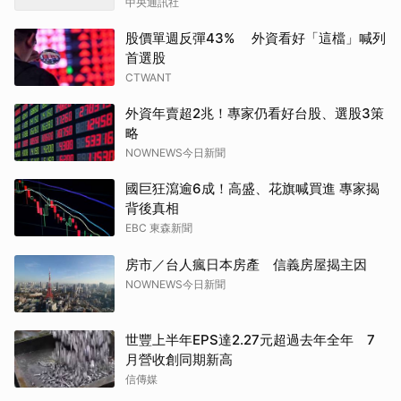
中央通訊社
股價單週反彈43% 外資看好「這檔」喊列
首選股
CTWANT
外資年賣超2兆！專家仍看好台股、選股3策
略
NOWNEWS今日新聞
國巨狂瀉逾6成！高盛、花旗喊買進 專家揭
背後真相
EBC 東森新聞
房市／台人瘋日本房產 信義房屋揭主因
NOWNEWS今日新聞
世豐上半年EPS達2.27元超過去年全年 7
月營收創同期新高
信傳媒