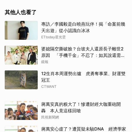
其他人也看了
專訪／李國毅是白曉燕玩伴！揭「命案前幾
天出遊」從小認識白冰冰
ETtoday星光雲
婆媳隔空撕破臉？台玻夫人還原長子離世2
原因 「手機千金」不忍了：如其說還需要
離開嗎？
鏡報
12生肖本周運勢出爐 虎勇奪事業、財運雙
冠王
CTWANT
蔣萬安真的糗大了！慘遭財經大咖重砲開
轟 本人竟這樣回嗆
民視新聞網
蔣萬安心虛了？遭質疑未驗DNA 經濟學家