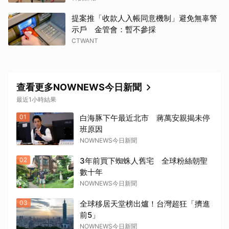
提案推「收款人入帳同意機制」避免無辜警
示戶 金管會：暫不參採
CTWANT
查看更多NOWNEWS今日新聞
最近1小時結果
01
白海豚下午最近北市 蔣萬安親揭未停
班原因
NOWNEWS今日新聞
02
3年前買下蜘蛛人舊宅 全球粉絲朝聖
數十年
NOWNEWS今日新聞
03
全球移居天堂榜出爐！台灣超狂「擠進
前5」
NOWNEWS今日新聞