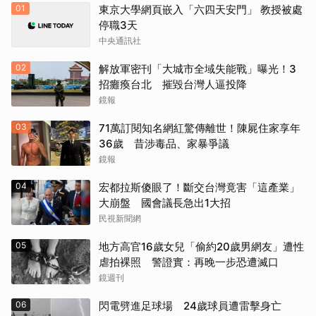
01
東京大學網頁嵌入「六四天安門」 教授被處
停職3天
中央通訊社
02
解放軍密刊「大城市全域失能戰」曝光！3
招癱瘓台北 摧毀台灣人逼投降
鏡報
03
71萬訂閱知名網紅驚傳離世！陳屍住家享年
36歲 昔涉毒品、家暴爭議
鏡報
04
宏都拉斯傻眼了！斷交台灣竟害「這產業」
大崩盤 國會議長急出1大招
民視新聞網
05
地方高官16歲女兒「偷約20歲男網友」遭性
虐拍裸照 警證實：再晚一步恐遭滅口
鏡週刊
取消
06
閃電劈進足球場 24歲球員遭雷擊身亡