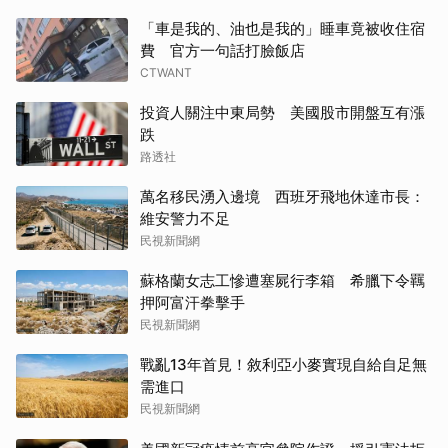
「車是我的、油也是我的」睡車竟被收住宿
費 官方一句話打臉飯店
CTWANT
投資人關注中東局勢 美國股市開盤互有漲
跌
路透社
萬名移民湧入邊境 西班牙飛地休達市長：
維安警力不足
民視新聞網
蘇格蘭女志工慘遭塞屍行李箱 希臘下令羈
押阿富汗拳擊手
民視新聞網
戰亂13年首見！敘利亞小麥實現自給自足無
需進口
民視新聞網