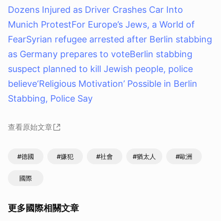
Dozens Injured as Driver Crashes Car Into
Munich Protest
For Europe’s Jews, a World of
Fear
Syrian refugee arrested after Berlin stabbing
as Germany prepares to vote
Berlin stabbing
suspect planned to kill Jewish people, police
believe
‘Religious Motivation’ Possible in Berlin
Stabbing, Police Say
查看原始文章
#德國
#嫌犯
#社會
#猶太人
#歐洲
國際
更多國際相關文章