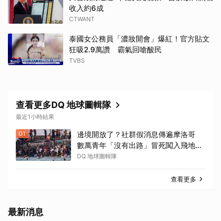
收入約6成
CTWANT
泰國女公務員「濃妝開會」爆紅！官方貼文
狂吸2.9萬讚 霸氣回嗆酸民
TVBS
查看更多DQ 地球圖輯隊
最近1小時結果
01
邊境開放了？社群假消息傳遍摩洛哥
數萬青年「沒有出路」冒死闖入飛地休
達
DQ 地球圖輯隊
查看更多
最新消息