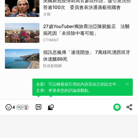
美國新冠疫情前高官參院作證、援引憲法拒
答逾100次 委員會表決通過藐視國會
太報
27歲YouTuber獨旅喬治亞陳屍飯店 法醫
揭死因「未排除中毒可能」
CTWANT
假訊息瘋傳「邊境開放」 7萬移民湧西班牙
休達釀89死
民視新聞網
全新體驗！一鍵引用此內容，透過發布貼
可以轉發或引用此內容至自己的貼文中，
文來輕鬆表達個人立場。
來發表您的評論或觀點。
4
類別
服務條款
隱私權政策
服務聲明
© LINE Plus Corporation