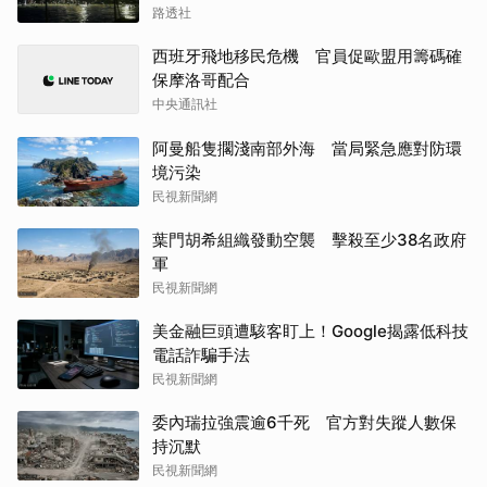
路透社
西班牙飛地移民危機 官員促歐盟用籌碼確
保摩洛哥配合
中央通訊社
阿曼船隻擱淺南部外海 當局緊急應對防環
境污染
民視新聞網
葉門胡希組織發動空襲 擊殺至少38名政府
軍
民視新聞網
美金融巨頭遭駭客盯上！Google揭露低科技
電話詐騙手法
民視新聞網
委內瑞拉強震逾6千死 官方對失蹤人數保
持沉默
民視新聞網