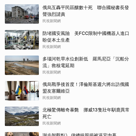
俄烏互轟平民區釀數十死 聯合國秘書長發
聲強烈譴責
民視新聞網
防堵國安風險 美FCC限制中國機器人進口
盼促本土生產
民視新聞網
多瑙河乾旱水位創新低 羅馬尼亞「沉船分
流」救核電延期
民視新聞網
俄烏戰爭後首度！澤倫斯基週六將出訪俄國
盟友塞爾維亞
民視新聞網
北極驚傳離奇暴斃 挪威13隻壯年馴鹿異常
死亡
民視新聞網
謝步智觀點》 伊總統親揭被逼宮內幕