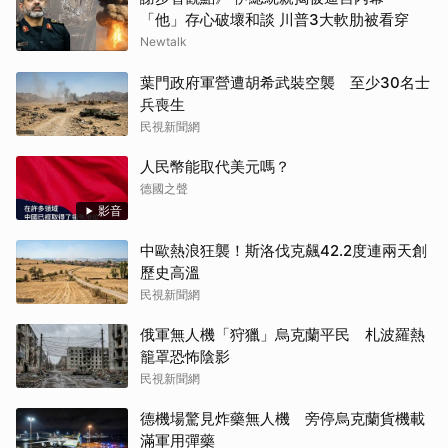
「他」存心破壞和談 川普3大軟肋被看穿
Newtalk
葉門政府軍營遭胡希武裝空襲 至少30名士
兵喪生
民視新聞網
人民幣能取代美元嗎？
德國之聲
影音
中歐熱浪狂襲！斯洛伐克飆42.2度連兩天創
歷史高溫
民視新聞網
俄軍無人機「狩獵」烏克蘭平民 札波羅熱
籠罩恐怖陰影
民視新聞網
德機場驚見炸藥無人機 旁停烏克蘭貨機載
滿軍用彈藥