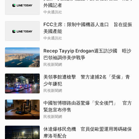
外國記者
中央通訊社
FCC主席：限制中國機器人進口 旨在提振
美國產能
中央通訊社
Recep Tayyip Erdogan週五訪沙國 晤沙
巴領袖調停美伊戰爭
民視新聞網
美領事館遭槍擊 警方逮捕2名「受僱」青
少年嫌犯
民視新聞網
中國智博聯路由器驚爆「安全後門」 官方
緊急宣布停售
民視新聞網
休達爆移民危機 官員促歐盟運用籌碼確保
摩洛哥配合