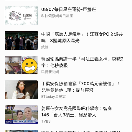
08/07每日星座運勢-巨蟹座
科技紫微網每日星座
中國「底層人戾氣重」！江蘇女PO文爆共
鳴 3關鍵原因曝光
鏡報
韓國瑜協商講一半「司法正義女神」突喊2
字！他秒傻眼
民視新聞網
丁柔安保險箱遭竊「700萬元全被偷」！
兇手竟是他...嘆：提前穿幫
ETtoday星光雲
姜厚任女友竟是國際級科學家！智商
146「台大3碩士」經歷驚人
TVBS