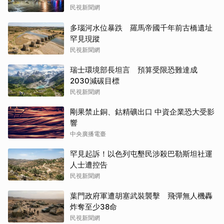
民視新聞網
多瑙河水位暴跌 羅馬帝國千年前古橋遺址
罕見現蹤
民視新聞網
瑞士環境部長坦言 預算受限恐難達成
2030減碳目標
民視新聞網
剛果禁止銅、鈷精礦出口 中資企業恐大受影
響
中央廣播電臺
罕見起訴！以色列屯墾民涉殺巴勒斯坦社運
人士遭控告
民視新聞網
葉門政府軍遭胡塞武裝襲擊 飛彈無人機轟
炸奪至少38命
民視新聞網