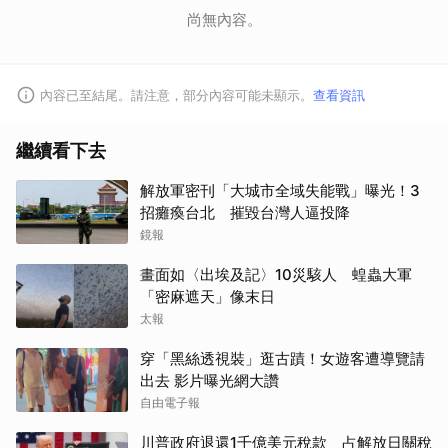
尚無內容。
內容已至結尾。請注意，部分內容可能未顯示。
查看資訊
繼續看下去
解放軍密刊「大城市全域失能戰」曝光！3
招癱瘓台北 摧毀台灣人逼投降
鏡報
畫面如〈出埃及記〉10災駭人 蝗蟲大軍
「密麻遮天」像末日
太報
穿「黑絲透視裝」逛古蹟！女遊客遭導覽請
出去 影片曝光網大讚
自由電子報
川普政府退還1千億美元稅款 占解放日關稅