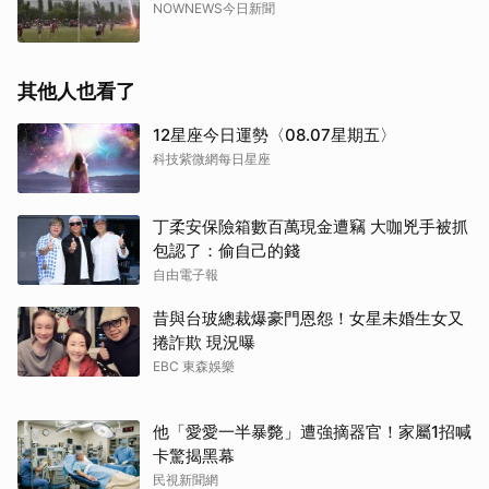
NOWNEWS今日新聞
其他人也看了
12星座今日運勢〈08.07星期五〉
科技紫微網每日星座
丁柔安保險箱數百萬現金遭竊 大咖兇手被抓
包認了：偷自己的錢
自由電子報
昔與台玻總裁爆豪門恩怨！女星未婚生女又
捲詐欺 現況曝
EBC 東森娛樂
他「愛愛一半暴斃」遭強摘器官！家屬1招喊
卡驚揭黑幕
民視新聞網