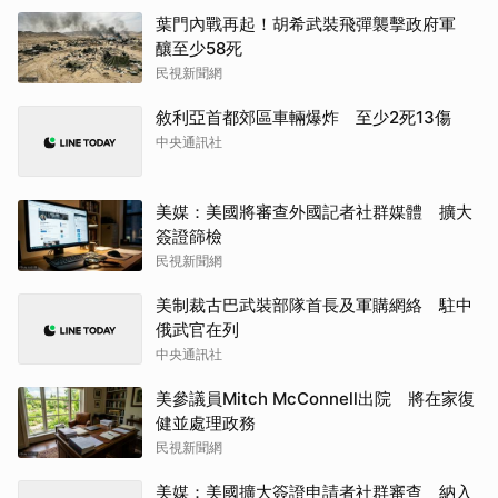
葉門內戰再起！胡希武裝飛彈襲擊政府軍
釀至少58死
民視新聞網
敘利亞首都郊區車輛爆炸 至少2死13傷
中央通訊社
美媒：美國將審查外國記者社群媒體 擴大
簽證篩檢
民視新聞網
美制裁古巴武裝部隊首長及軍購網絡 駐中
俄武官在列
中央通訊社
美參議員Mitch McConnell出院 將在家復
健並處理政務
民視新聞網
美媒：美國擴大簽證申請者社群審查 納入