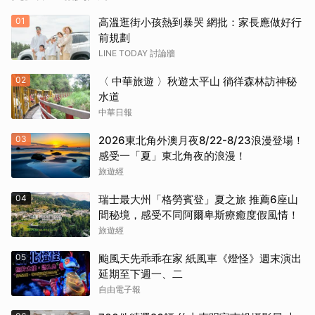
01
高溫逛街小孩熱到暴哭 網批：家長應做好行
前規劃
LINE TODAY 討論牆
02
〈 中華旅遊 〉秋遊太平山 徜徉森林訪神秘
水道
中華日報
03
2026東北角外澳月夜8/22-8/23浪漫登場！
感受一「夏」東北角夜的浪漫！
旅遊經
04
瑞士最大州「格勞賓登」夏之旅 推薦6座山
間秘境，感受不同阿爾卑斯療癒度假風情！
旅遊經
05
颱風天先乖乖在家 紙風車《燈怪》週末演出
延期至下週一、二
自由電子報