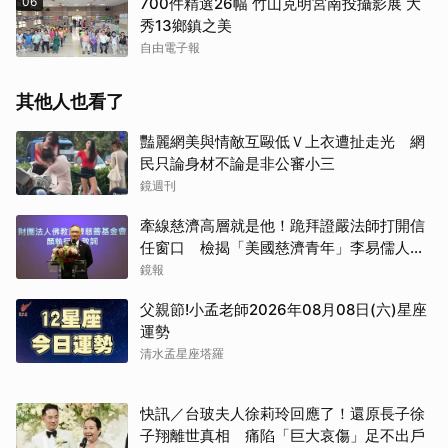
06
700件精選26幅 竹山克明宮南投攝影展 大
秀13鄉鎮之美
自由電子報
其他人也看了
豔麗網美與情敵互毆低Ｖ上衣遭扯走光 網
民只論身材不論是非公審小三
鏡週刊
牽線慈濟高層就是他！跪拜證嚴法師打開信
任窗口 檢揭「美國慈濟青年」李易儒人脈
網絡
鏡報
父親節!小孟老師2026年08月08日(六)星座
運勢
清水孟星座塔羅
快訊／台玻夫人徐莉玲回應了！還原長子徐
子翔離世真相 痛陷「巨大哀傷」足不出戶