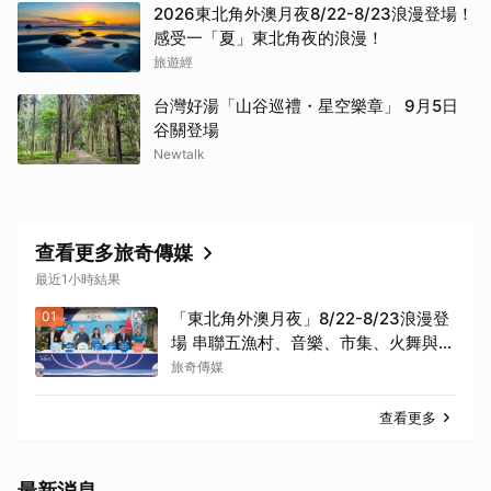
2026東北角外澳月夜8/22-8/23浪漫登場！
感受一「夏」東北角夜的浪漫！
旅遊經
台灣好湯「山谷巡禮・星空樂章」 9月5日
谷關登場
Newtalk
查看更多旅奇傳媒
最近1小時結果
01
「東北角外澳月夜」8/22-8/23浪漫登
場 串聯五漁村、音樂、市集、火舞與慢
旅共度夏夜
旅奇傳媒
查看更多
最新消息