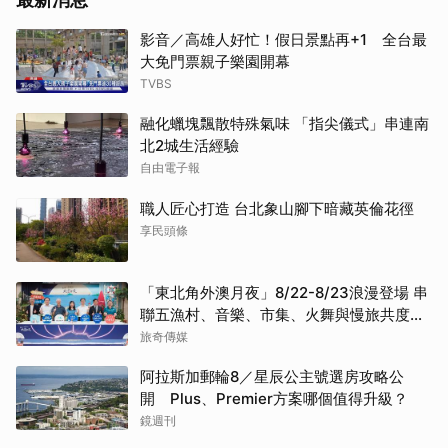
影音／高雄人好忙！假日景點再+1 全台最
大免門票親子樂園開幕
TVBS
融化蠟塊飄散特殊氣味 「指尖儀式」串連南
北2城生活經驗
自由電子報
職人匠心打造 台北象山腳下暗藏英倫花徑
享民頭條
「東北角外澳月夜」8/22-8/23浪漫登場 串
聯五漁村、音樂、市集、火舞與慢旅共度夏
夜
旅奇傳媒
阿拉斯加郵輪8／星辰公主號選房攻略公
開 Plus、Premier方案哪個值得升級？
鏡週刊