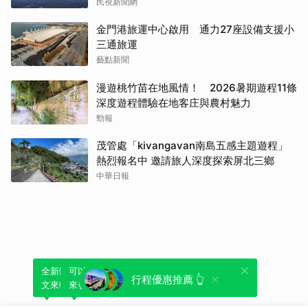
民視新聞網
金門港旅運中心啟用 通力27座設備支援小
三通旅運
藝點新聞
漫遊桃竹苗在地風情！ 2026暑期遊程11條
深度遊程體驗在地客庄與農村魅力
勁報
茂管處「kivangavan南島五感主題遊程」
熱烈報名中 邀請旅人深度探索屏北三鄉
中華日報
全新體驗！一鍵引用此內容，透過發布貼
可以轉發或引用此內容至自己的貼文中，
行程優惠推薦 👆
文來輕鬆表達個人立場。
來發表您的評論或觀點。