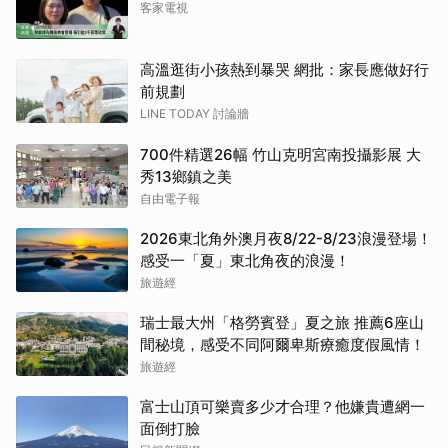
客家電視
高溫逛街小孩熱到暴哭 網批：家長應做好行
前規劃
LINE TODAY 討論牆
700件精選26幅 竹山克明宮南投攝影展 大
秀13鄉鎮之美
自由電子報
2026東北角外澳月夜8/22-8/23浪漫登場！
感受一「夏」東北角夜的浪漫！
旅遊經
瑞士最大州「格勞賓登」夏之旅 推薦6座山
間秘境，感受不同阿爾卑斯療癒度假風情！
旅遊經
富士山頂可樂賣多少才合理？他嫌貴遭網一
面倒打臉