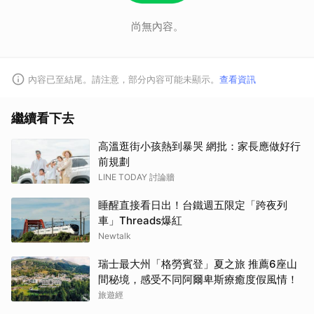
尚無內容。
內容已至結尾。請注意，部分內容可能未顯示。
查看資訊
繼續看下去
高溫逛街小孩熱到暴哭 網批：家長應做好行
前規劃
LINE TODAY 討論牆
睡醒直接看日出！台鐵週五限定「跨夜列
車」Threads爆紅
Newtalk
瑞士最大州「格勞賓登」夏之旅 推薦6座山
間秘境，感受不同阿爾卑斯療癒度假風情！
旅遊經