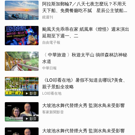
阿拉斯加郵輪7／八天七夜怎麼玩？不用天
天下船、免費餐廳吃不膩 星辰公主號船上
一日生活公開
鏡週刊
颱風天先乖乖在家 紙風車《燈怪》週末演出
延期至下週一、二
自由電子報
〈 中華旅遊 〉秋遊太平山 徜徉森林訪神秘
水道
中華日報
《LO叩看在地》暑假不知道去哪玩?美食、
親子景點全攻略
影音
LO叩看在地
大坡池水舞代替煙火秀 監測水鳥未受影響
客家新聞影音
影音
大坡池水舞代替煙火秀 監測水鳥未受影響