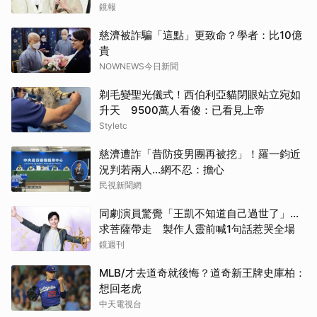
鏡報
取消
慈濟被詐騙「這點」更致命？學者：比10億
貴
NOWNEWS今日新聞
剃毛變聖光儀式！西伯利亞貓閉眼站立宛如
升天 9500萬人看傻：已看見上帝
Styletc
慈濟遭詐「昔防疫男團再被挖」！羅一鈞近
況判若兩人…網不忍：擔心
民視新聞網
同劇演員驚覺「王凱不知道自己過世了」...
求菩薩帶走 製作人靈前喊1句話惹哭全場
鏡週刊
MLB/才去道奇就後悔？道奇新王牌史庫柏：
想回老虎
中天電視台