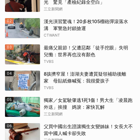
光 驚見「產檢紀錄全空白」
三立新聞網
02
漢光演習驚魂！20多枚105榴砲彈滾落水
溝 軍警急封鎖搶運
CTWANT
03
最痛父親節！父遭惡鄰「徒手挖眼」失明
兒慟：世界再也沒有顏色
TVBS
04
8孩擠窄屋！澎湖夫妻遭質疑領補助後離
家 母貼紙條喊冤：我很愛孩子
TVBS
05
獨家／女駕駛肇逃1死1傷！男大生「凌晨跑
外送」挨撞 媽淚：家快瓦解
三立新聞網
06
父買中國出生證讓獨生女變姊妹！女長大不
當中國人喊卡卻失敗