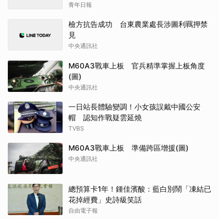
青年日報
檢方抗告成功 台東農業處長涉圖利羈押禁
見
中央通訊社
M60A3戰車上板 官兵精準掌握上板角度
(圖)
中央通訊社
一日站長體驗變調！小女孩誤戴中國公安
帽 認知作戰疑雲延燒
TVBS
M60A3戰車上板 準備跨區增援(圖)
中央通訊社
總預算卡1年！鍾佳濱酸：藍白別鬧「凍結已
花掉經費」史詩級笑話
自由電子報