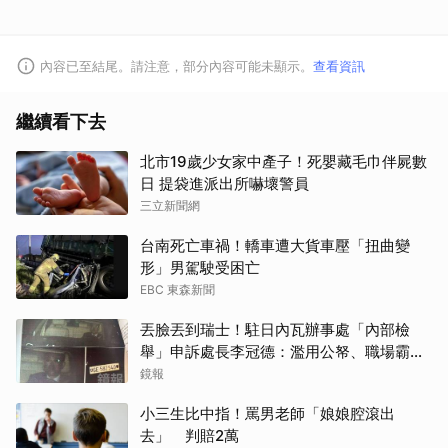
內容已至結尾。請注意，部分內容可能未顯示。
查看資訊
繼續看下去
北市19歲少女家中產子！死嬰藏毛巾伴屍數
日 提袋進派出所嚇壞警員
三立新聞網
台南死亡車禍！轎車遭大貨車壓「扭曲變
形」男駕駛受困亡
EBC 東森新聞
丟臉丟到瑞士！駐日內瓦辦事處「內部檢
舉」申訴處長李冠德：濫用公帑、職場霸
凌、超速仔拒繳罰單 外交部要查了
鏡報
小三生比中指！罵男老師「娘娘腔滾出
去」 判賠2萬