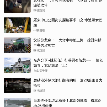
篷被吹垮
華視新聞
羅東中山公園街友攔路要求口交 慘遭婦女巴
頭
中華日報
父親節悲劇！ 大貨車毒駕上路 撞對向轎
車害男駕駛亡
華視新聞
名家分享~陳紀任》行善要有智慧── 一個老
慈青，寫給慈濟（上）
自由電子報
碧砂漁港掀大浪打翻海釣船 逾20船主合力
搶救
華視新聞
白海豚外圍環流橫掃！北部強陣風 機車倒
地.路樹砸車