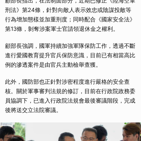
顧部長指出，在法制面部分，近期已修正《陸海空軍
刑法》第24條，針對向敵人表示效忠或陰謀投敵等
行為增加態樣並加重刑度；同時配合《國家安全法》
第13條，剝奪涉案軍士官請領退休金之權利。
顧部長強調，國軍持續加強軍隊保防工作，透過不斷
進行愛國教育提升官兵保防意識，目前已有相當高比
例的滲透案件是由官兵主動檢舉查獲。
此外，國防部也正針對涉密程度進行嚴格的安全查
核。關於軍事審判法規的修訂，目前在行政院政務委
員協調下，已進入行政院法規會最後審議階段，完成
後將送交立法院審議。