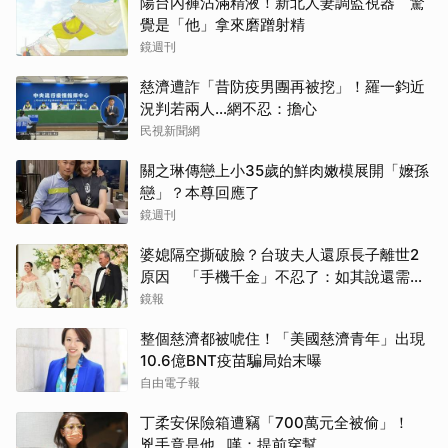
陽台內褲沾滿精液！新北人妻調監視器 驚
覺是「他」拿來磨蹭射精
鏡週刊
慈濟遭詐「昔防疫男團再被挖」！羅一鈞近
況判若兩人…網不忍：擔心
民視新聞網
關之琳傳戀上小35歲的鮮肉嫩模展開「嬤孫
戀」？本尊回應了
鏡週刊
婆媳隔空撕破臉？台玻夫人還原長子離世2
原因 「手機千金」不忍了：如其說還需要
離開嗎？
鏡報
整個慈濟都被唬住！「美國慈濟青年」出現
10.6億BNT疫苗騙局始末曝
自由電子報
丁柔安保險箱遭竊「700萬元全被偷」！
兇手竟是他...嘆：提前穿幫