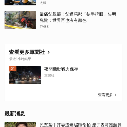
太報
最痛父親節！父遭惡鄰「徒手挖眼」失明
兒慟：世界再也沒有顏色
TVBS
查看更多軍聞社
最近1小時結果
01
夜間機動戰力保存
軍聞社
取消
查看更多
最新消息
民眾黨中評委遭爆騙砲偷拍 瘦子表哥護航竟