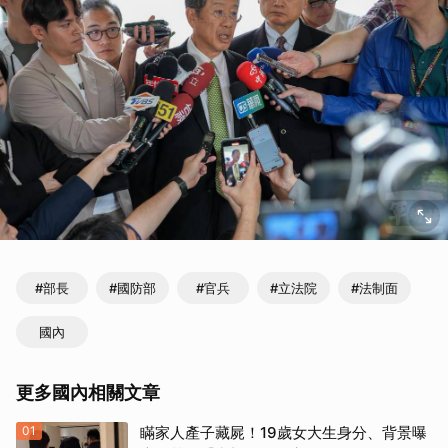
#部長
#國防部
#官兵
#立法院
#法制面
國內
更多國內相關文章
01
瞞家人產子藏屍！19歲女大生身分、背景曝