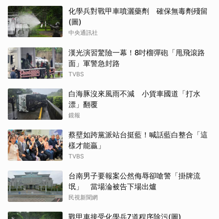
化學兵對戰甲車噴灑藥劑 確保無毒劑殘留
(圖)
中央通訊社
漢光演習驚險一幕！8吋榴彈砲「甩飛滾路
面」軍警急封路
TVBS
白海豚沒來風雨不減 小貨車國道「打水
漂」翻覆
鏡報
蔡壁如跨黨派站台挺藍！喊話藍白整合「這
樣才能贏」
TVBS
台南男子要報案公然侮辱卻嗆警「掛牌流
氓」 當場淪被告下場出爐
民視新聞網
戰甲車接受化學兵7道程序除污(圖)