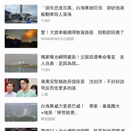
「損失恐達百萬」白海豚掀巨浪 碧砂漁港
船翻車毀人落海
TVBS
驚！大貨車載榴彈散落路面 陸勤部回應了
NOWNEWS今日新聞
獨家曝光瞬間畫面！父親節遇奪命毒駕 友
人自責：是因為我...
TVBS
蔣萬安堅稱政府擋疫苗 沈伯洋：不好好說
明反而造更多的謠
上報
白海豚威力更甚巴威！ 專家：暴風圈大
+地形「狹管效應」
華視新聞
驚魂記！北台灣風強雨驟 民眾新竹露營.帳