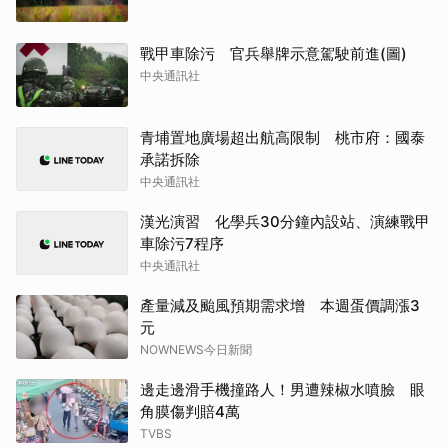
戰甲車除污 官兵舉牌示意駕駛前進(圖)
中央通訊社
青埔置地廣場超出航高限制 桃市府：國泰
承諾拆除
中央通訊社
漢光演習 化學兵30分鐘內設站、演練戰甲
車除污7程序
中央通訊社
產量減及颱風預期需求增 本週蛋價調漲3
元
NOWNEWS今日新聞
邊走邊滑手機撞路人！男遭辣椒水噴臉 眼
角膜傷判賠4萬
TVBS