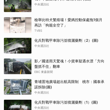
中央通訊社
檢舉比特犬繁殖場！愛媽控動保處拖1個月
再訪「狗籠全空了」
TVBS
化兵對戰甲車除污並噴灑藥劑（2）(圖)
中央通訊社
影／國道雨天驚魂！小貨車疑遇水漂「方向
盤抓不住」翻車
EBC 東森新聞
青埔置地廣場超出航高限制 桃市：國泰承
諾拆除(圖)
中央通訊社
化兵對戰甲車除污並噴灑藥劑（1）(圖)
中央通訊社