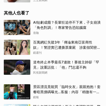
三立新聞網
其他人也看了
AI短劇成癮？長輩狂追停不下來，子女崩潰
「角色對調」！專家警告恐陷腦腐
造咖
百萬網紅失蹤3年「傳淪東南亞富商性
奴」！警證實已遭撕票棄屍 涉案假閨密近
況曝光
鏡週刊
道奇終止本季最長7連敗！賽後主帥卻「罕
見」說重話批：「他」鬥志還不夠
民視新聞網
景區漂流竟能買「臨時女友」親親抱抱！套
餐暗黑價碼曝光…客服：內容「稍微有一點
尺度」
鏡報