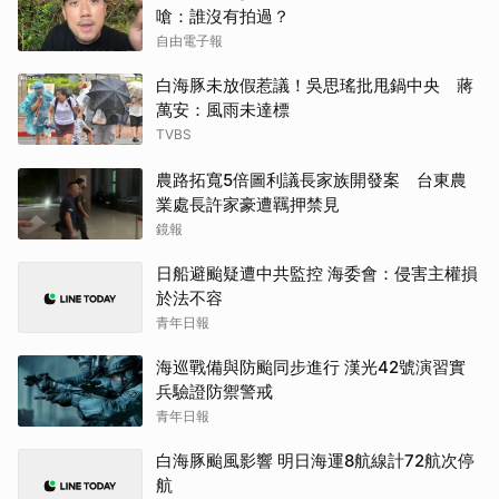
嗆：誰沒有拍過？
自由電子報
白海豚未放假惹議！吳思瑤批甩鍋中央 蔣
萬安：風雨未達標
TVBS
農路拓寬5倍圖利議長家族開發案 台東農
業處長許家豪遭羈押禁見
鏡報
日船避颱疑遭中共監控 海委會：侵害主權損
於法不容
青年日報
海巡戰備與防颱同步進行 漢光42號演習實
兵驗證防禦警戒
青年日報
白海豚颱風影響 明日海運8航線計72航次停
航