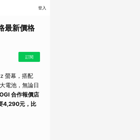
登入
通路最新價格
訂閱
Hz 螢幕，搭配
 超大電池，無論日
SOGI 合作報價店
要
4,290
元，比