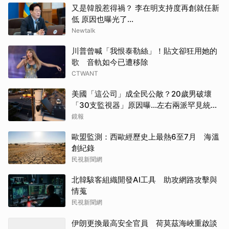
又是韓股惹得禍？ 李在明支持度再創就任新
低 原因也曝光了...
Newtalk
川普曾喊「我恨泰勒絲」！貼文卻狂用她的
歌 音軌如今已遭移除
CTWANT
美國「這公司」成全民公敵？20歲男破壞
「30支監視器」原因曝…左右兩派罕見統一
支持
鏡報
歐盟監測：西歐經歷史上最熱6至7月 海溫
創紀錄
民視新聞網
北韓駭客組織開發AI工具 助攻網路攻擊與
情蒐
民視新聞網
伊朗更換最高安全官員 荷莫茲海峽重啟談