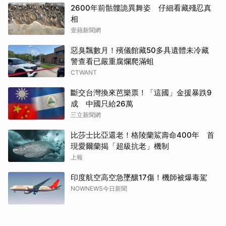
2600年前骷髏詭異舞姿 仔細看藏殘忍真
相
壹蘋新聞網
惡臭飄數月！殯儀館藏50多具遺體未冷藏
警查看已嚴重腐爛爬滿蛆
CTWANT
斷交台灣換來芭樂票！「這國」金援暴跌9
成 中國只給26萬
三立新聞網
比莎士比亞還老！格陵蘭鯊壽命400年 首
現愛爾蘭揭「超級抗老」機制
上報
印度航空高空急墜釀17傷！機師被爆毒駕
NOWNEWS今日新聞