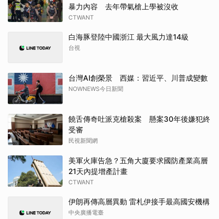
暴力內容 去年帶氣槍上學被沒收
CTWANT
白海豚登陸中國浙江 最大風力達14級
台視
台灣AI創榮景 西媒：習近平、川普成變數
NOWNEWS今日新聞
饒舌傳奇吐派克槍殺案 懸案30年後嫌犯終
受審
民視新聞網
美軍火庫告急？五角大廈要求國防產業高層
21天內提增產計畫
CTWANT
伊朗再傳高層異動 雷札伊接手最高國安機構
中央廣播電臺