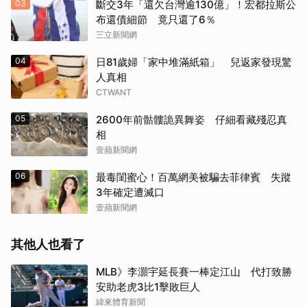
03
斷交3年「還欠台灣逾130億」！宏都拉斯公
布還債細節 竟只還了6％
三立新聞網
04
日81歲婦「家中堆滿紙箱」 兒返家發現驚
人真相
CTWANT
05
2600年前骷髏詭異舞姿 仔細看藏殘忍真
相
壹蘋新聞網
06
最毒閨蜜心！百萬網美被騙去菲律賓 失蹤
3年確定遭滅口
壹蘋新聞網
其他人也看了
MLB》李灝宇延長賽一棒定江山 代打致勝
安助老虎3比1擊敗巨人
緯來體育新聞