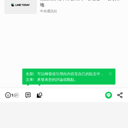
地
中央通訊社
全新體驗！一鍵引用此內容，透過發布貼
可以轉發或引用此內容至自己的貼文中，
文來輕鬆表達個人立場。
來發表您的評論或觀點。
1
類別
服務條款
隱私權政策
服務聲明
© LINE Plus Corporation