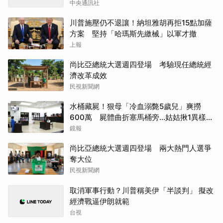
中央通訊社
川普施壓仍不退讓！納坦雅胡再拒15點加薩
方案 堅持「哈瑪斯先繳械」以軍才撤
上報
尚比亞總統大選週四登場 考驗現任總統經
濟改革成效
民視新聞網
水桶藏屍！狠母「冷血溺斃5歲兒」爽撈
600萬 屍體曲折塞馬桶旁...姑姑揪1異樣破
案
鏡報
尚比亞總統大選週四登場 兩大熱門人選爭
奪大位
民視新聞網
取消軍事行動？川普稱美伊「半談判」 擬改
經濟戰逼伊朗就範
台視