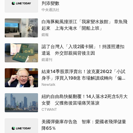
判添變數
中央通訊社
白海豚颱風撞浙江「我家變水族館」 章魚飛
起來 上海大淹水「開船上班」
鏡報
認了台灣人「入境2國卡關」！持護照遭扣
遣返 外交部親揭背後主因
鏡週刊
結束14季股票淨賣出！波克夏26Q2「小試
身手」淨買入198億 市場解讀或轉向「偏
多」
Newtalk
紐約自由島快艇翻覆！14人落水2死含5月大
女嬰 父獲救後當場痛哭落淚
CTWANT
美國彈藥庫存告急 智庫：愛國者飛彈儲量
降65％