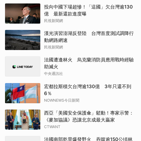
投向中國下場超慘！「這國」欠台灣逾130
億 最新還款進度曝
民視新聞網
漢光演習澎湖反登陸 台灣首度測試調降行
動網路網速
民視新聞網
法國遭逢林火 烏克蘭消防員應用戰時經驗
助滅火
中央通訊社
宏都拉斯積欠台灣逾130億 3年只還不到
6％
NOWNEWS今日新聞
西亞「美國安全保護傘」鬆動！專家示警：
《麥加協議》恐讓北京成最大贏家
CTWANT
法國南部乾旱爆發野火 吞噬逾150公頃林