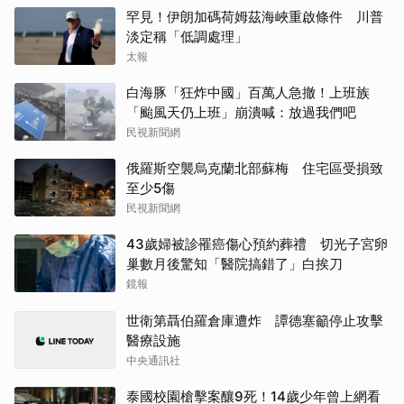
罕見！伊朗加碼荷姆茲海峽重啟條件 川普
淡定稱「低調處理」
太報
白海豚「狂炸中國」百萬人急撤！上班族
「颱風天仍上班」崩潰喊：放過我們吧
民視新聞網
俄羅斯空襲烏克蘭北部蘇梅 住宅區受損致
至少5傷
民視新聞網
43歲婦被診罹癌傷心預約葬禮 切光子宮卵
巢數月後驚知「醫院搞錯了」白挨刀
鏡報
世衛第聶伯羅倉庫遭炸 譚德塞籲停止攻擊
醫療設施
中央通訊社
泰國校園槍擊案釀9死！14歲少年曾上網看