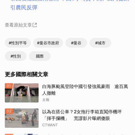
引農民反彈
查看原始文章
#性別平等
#曼谷市政府
#曼谷
#城市
#性別
國際
更多國際相關文章
01
白海豚颱風登陸中國引發強風豪雨 逾百萬
人撤離
太報
02
以為在搭公車？2女拖行李箱直闖停機坪
「揮手攔機」 荒謬影片曝網傻眼
CTWANT
取消