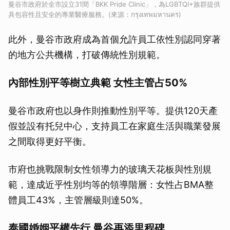
曼谷市政府於全市設立31間「BKK Pride Clinic」，為LGBTQI+族群提供
具包容性且安全的專業醫療服務。(來源：กรุงเทพมหานคร)
此外，曼谷市政府成為首個允許員工依性別認同穿著
的地方公共機構，打破傳統性別規範。
內部性別平等樹立典範 女性主管占50%
曼谷市政府也以身作則推動性別平等。提供120天產
假並設有托兒中心，支持員工在家庭生活與職業發展
之間取得更好平衡。
市府也挑戰限制女性領導力的玻璃天花板與性別規
範，達成近乎性別均等的領導階層：女性占BMA整
體員工43%，主管層級則達50%。
泰國婚姻平權先行 曼谷再添里程碑