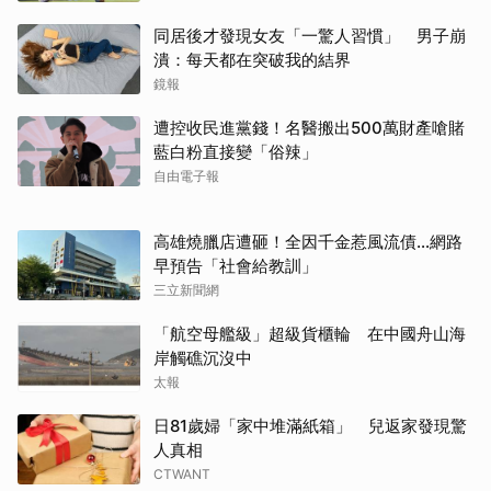
同居後才發現女友「一驚人習慣」 男子崩
潰：每天都在突破我的結界
鏡報
遭控收民進黨錢！名醫搬出500萬財產嗆賭
藍白粉直接變「俗辣」
自由電子報
高雄燒臘店遭砸！全因千金惹風流債…網路
早預告「社會給教訓」
三立新聞網
「航空母艦級」超級貨櫃輪 在中國舟山海
岸觸礁沉沒中
太報
日81歲婦「家中堆滿紙箱」 兒返家發現驚
人真相
CTWANT