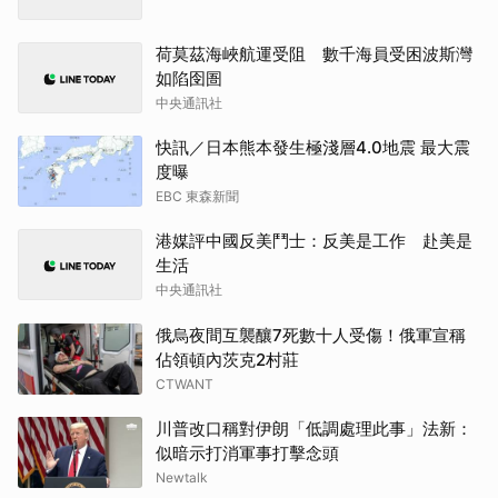
荷莫茲海峽航運受阻 數千海員受困波斯灣
如陷囹圄
中央通訊社
快訊／日本熊本發生極淺層4.0地震 最大震
度曝
EBC 東森新聞
港媒評中國反美鬥士：反美是工作 赴美是
生活
中央通訊社
俄烏夜間互襲釀7死數十人受傷！俄軍宣稱
佔領頓內茨克2村莊
CTWANT
川普改口稱對伊朗「低調處理此事」法新：
似暗示打消軍事打擊念頭
Newtalk