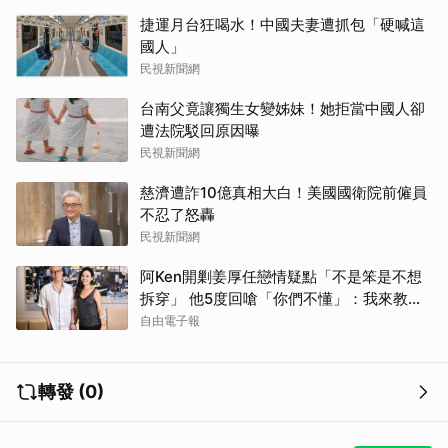
捷運月台狂喝水！中國夫妻遭抓包「硬喊這
國人」
民視新聞網
台南父竟讓獨生女變姊妹！她拒當中國人卻
遭法院駁回原因曝
民視新聞網
慈濟遭詐10億真相大白！美國國衛院前僱員
不忍了怒轟
民視新聞網
阿Ken開剿姜厚任戀情疑點「不是笨是不想
拆穿」 他5度回嗆「你們不懂」：我來教育
你們
自由電子報
轉發 (0)