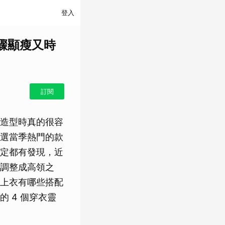
登入
驟顯瘦又時
訂閱
造型時真的很容
選當季熱門的款
定都有發現，近
調整成高領之
上衣有哪些搭配
 4 個穿衣靈