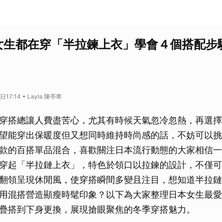
本女生都在穿「半拉鍊上衣」學會４個搭配步
17:14 • Layla 陳亭希
穿搭總讓人費盡苦心，尤其有時候天氣忽冷忽熱，再選擇
望能穿出保暖度但又想同時維持時尚感的話，不妨可以挑
款的百搭單品混合，喜歡關注日本流行動態的大家相信一
穿起「半拉鏈上衣」，特色於領口以拉鍊的設計，不僅可
翻領呈現休閒風，使穿搭瞬間多變且注目，想知道半拉鏈
用混搭營造顯瘦時髦印象？以下為大家整理日本女生最愛的
疊搭到下身更換，展現搶眼聚焦的冬季穿搭魅力。