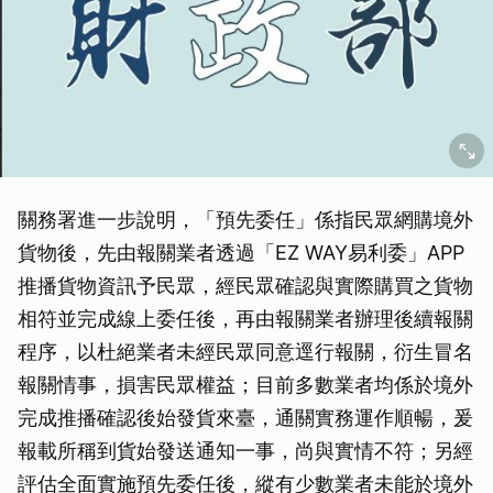
關務署進一步說明，「預先委任」係指民眾網購境外
貨物後，先由報關業者透過「EZ WAY易利委」APP
推播貨物資訊予民眾，經民眾確認與實際購買之貨物
相符並完成線上委任後，再由報關業者辦理後續報關
取消
程序，以杜絕業者未經民眾同意逕行報關，衍生冒名
報關情事，損害民眾權益；目前多數業者均係於境外
完成推播確認後始發貨來臺，通關實務運作順暢，爰
報載所稱到貨始發送通知一事，尚與實情不符；另經
評估全面實施預先委任後，縱有少數業者未能於境外