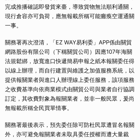
完成推播確認即發貨來臺，導致貨物無法順利通關，
現行倉容亦可負荷，應無報載所稱可能癱瘓空運通關
一事。
關務署再次澄清，「EZ WAY易利委」APP係由關貿
網路股份有限公司（下稱關貿公司）因應107年海關
法規鬆綁，放寬進口快遞簡易申報之紙本報關委任得
以線上辦理，而自行建置與維護之加值服務系統，以
提供報關業者與進口人辦理線上委任服務，該項服務
之收費基準向依商業模式由關貿公司與業者自行協調
訂定，其收費對象為報關業者，並非一般民眾，爰尚
無報載所稱全民買單情事。
關務署最後表示，預先委任除可防杜民眾遭冒名報關
外，亦可避免報關業者未取具委任授權而遭大量裁