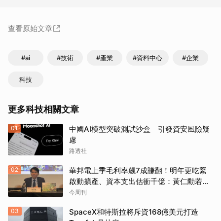
查看原始文章
#ai
#技術
#產業
#資料中心
#企業
科技
更多科技相關文章
01
中國AI模型突破測試沙盒 引發資安風險疑
慮
路透社
02
華邦電上季毛利率飆7成賺翻！明年更吃緊
啟動擴產、資本支出估衝千億：黃仁勳若想
取消
到，早入主記憶體廠
今周刊
03
SpaceX和特斯拉將斥資168億美元打造