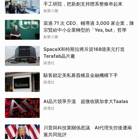
手工研院，把新創支持體系整條串起來
創業小聚
當過 71 次 CEO、輔導過 3,000 家企業，陳
宗賢給中小企業轉型的「Yes, but」哲學
創業小聚
SpaceX和特斯拉將斥資168億美元打造
Terafab晶片廠
路透社
駭客鎖定美私募股權及金融機構下手
路透社
AI晶片競爭升溫 超微收購加拿大Taalas
路透社
川普與科技業關係惹議 AI代理失控後遭兩
黨共同批評