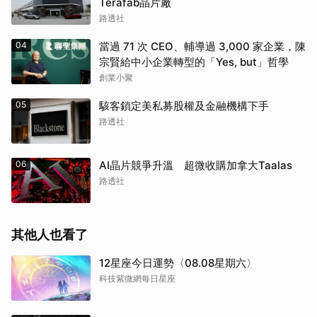
Terafab晶片廠
路透社
04
當過 71 次 CEO、輔導過 3,000 家企業，陳
宗賢給中小企業轉型的「Yes, but」哲學
創業小聚
05
駭客鎖定美私募股權及金融機構下手
路透社
06
AI晶片競爭升溫 超微收購加拿大Taalas
路透社
其他人也看了
12星座今日運勢〈08.08星期六〉
科技紫微網每日星座