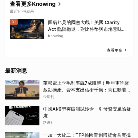
查看更多Knowing
最近1小時結果
01
圖窮匕見的國會大戲！美國 Clarity
Act 臨陣撤退，對比特幣與市場意味著
什麼？
Knowing
查看更多
最新消息
華邦電上季毛利率飆7成賺翻！明年更吃緊
啟動擴產、資本支出估衝千億：黃仁勳若想
到，早入主記憶體廠
今周刊
中國AI模型突破測試沙盒 引發資安風險疑
慮
路透社
一加一大於二：TFP桃園青創博覽會首度攜