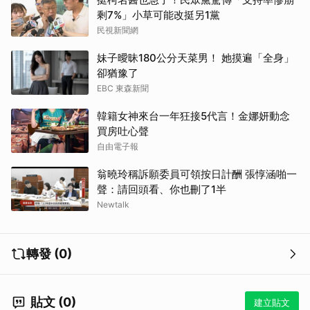
剩7%」小草可能改挺另1黨
民視新聞網
妹子曖昧180公分天菜男！ 她摸遍「全身」
卻猶豫了
EBC 東森新聞
韓籍女神來台一年狂接5代言！金娜妍動念
買房吐心聲
自由電子報
翁曉玲稱訴願委員可領按日計酬 張惇涵啪一
聲：請回頭看、你也刪了1半
Newtalk
轉發 (0)
貼文 (0)
建立貼文