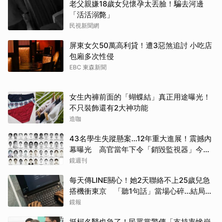
老父親嫌18歲女兒懷孕太丟臉！騙去河邊
「活活溺斃」
民視新聞網
屏東女欠50萬高利貸！遭3惡煞追討 小吃店
包廂多次性侵
EBC 東森新聞
女生內褲前面的「蝴蝶結」真正用途曝光！
不只裝飾還有2大神功能
造咖
43名學生失蹤懸案...12年重大進展！震撼內
幕曝光 高官當年下令「銷毀監視器」今遭
逮
鏡週刊
每天傳LINE關心！她2天聯絡不上25歲兒急
搭機衝東京 「聽1句話」當場心碎...結局看
哭網
鏡報
挺柯名醫也急了！民眾黨驚傳「支持率慘崩