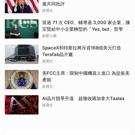
黨共同批評
路透社
當過 71 次 CEO、輔導過 3,000 家企業，陳
宗賢給中小企業轉型的「Yes, but」哲學
創業小聚
SpaceX和特斯拉將斥資168億美元打造
Terafab晶片廠
路透社
美FCC主席：限制中國機器人進口 為提振美
產能
路透社
AI晶片競爭升溫 超微收購加拿大Taalas
路透社