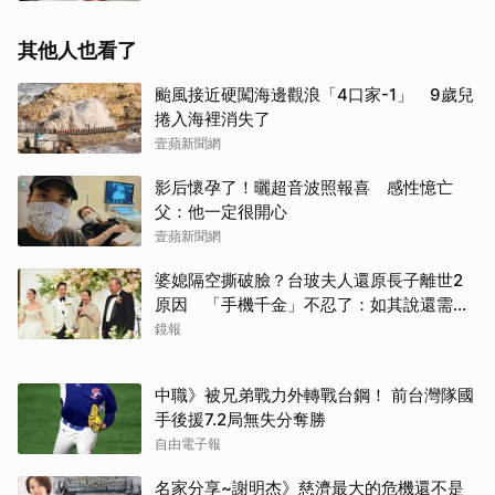
其他人也看了
颱風接近硬闖海邊觀浪「4口家-1」 9歲兒
捲入海裡消失了
壹蘋新聞網
影后懷孕了！曬超音波照報喜 感性憶亡
父：他一定很開心
壹蘋新聞網
婆媳隔空撕破臉？台玻夫人還原長子離世2
原因 「手機千金」不忍了：如其說還需要
離開嗎？
鏡報
中職》被兄弟戰力外轉戰台鋼！ 前台灣隊國
手後援7.2局無失分奪勝
自由電子報
名家分享~謝明杰》慈濟最大的危機還不是