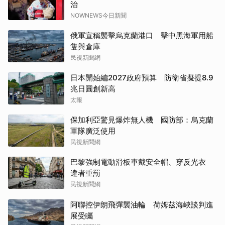
治
NOWNEWS今日新聞
俄軍宣稱襲擊烏克蘭港口 擊中黑海軍用船
隻與倉庫
民視新聞網
日本開始編2027政府預算 防衛省擬提8.9
兆日圓創新高
太報
保加利亞驚見爆炸無人機 國防部：烏克蘭
軍隊廣泛使用
民視新聞網
巴黎強制電動滑板車戴安全帽、穿反光衣
違者重罰
民視新聞網
阿聯控伊朗飛彈襲油輪 荷姆茲海峽談判進
展受矚