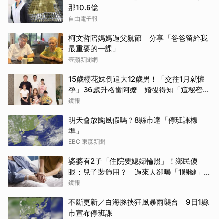
那10.6億
自由電子報
柯文哲陪媽媽過父親節 分享「爸爸留給我
最重要的一課」
壹蘋新聞網
15歲櫻花妹倒追大12歲男！「交往1月就懷
孕」36歲升格當阿嬤 婚後得知「這秘密」
傻眼了
鏡報
明天會放颱風假嗎？8縣市達「停班課標
準」
EBC 東森新聞
婆婆有2子「住院要媳婦輪照」！鄉民傻
眼：兒子裝飾用？ 過來人卻曝「1關鍵」才
做決定
鏡報
不斷更新／白海豚挾狂風暴雨襲台 9日1縣
市宣布停班課