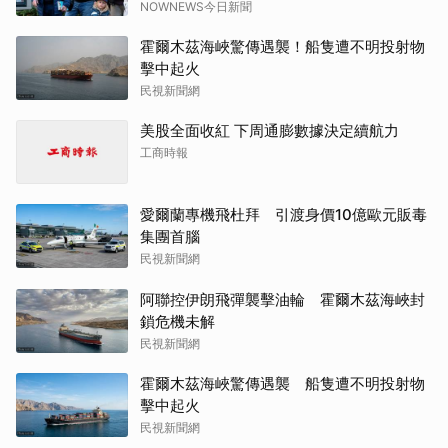
NOWNEWS今日新聞
霍爾木茲海峽驚傳遇襲！船隻遭不明投射物
擊中起火
民視新聞網
美股全面收紅 下周通膨數據決定續航力
工商時報
愛爾蘭專機飛杜拜 引渡身價10億歐元販毒
集團首腦
民視新聞網
阿聯控伊朗飛彈襲擊油輪 霍爾木茲海峽封
鎖危機未解
民視新聞網
霍爾木茲海峽驚傳遇襲 船隻遭不明投射物
擊中起火
民視新聞網