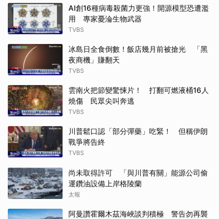
AI創16種病毒殺菌力更強！開源模型恐遭濫
用 專家憂淪生物武器
TVBS
冰島日全食倒數！飯店幾月前被搶光 「黑
夜商機」賺翻天
TVBS
雲南火把節變驚悚片！ 打翻可燃液桶16人
燒傷 民眾尖叫奔逃
TVBS
川普鬆口認「部分彈藥」吃緊！ 但稱伊朗
戰爭將告終
TVBS
尚未取得許可 「與川普有關」能源公司偷
運鑽油設備上岸格陵蘭
太報
阿曼讚霍爾木茲海峽談判積極 警告勿再襲