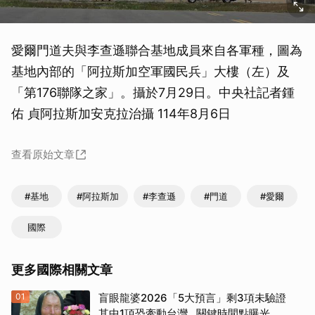
愛爾門道夫與李查遜聯合基地成員來自各軍種，圖為
基地內部的「阿拉斯加空軍國民兵」大樓（左）及
「第176聯隊之家」。攝於7月29日。中央社記者鍾
佑 貞阿拉斯加安克拉治攝 114年8月6日
查看原始文章
#基地
#阿拉斯加
#李查遜
#門道
#愛爾
國際
更多國際相關文章
01
盲眼龍婆2026「5大預言」剩3項未驗證
其中1項恐牽動台灣...關鍵時間點曝光