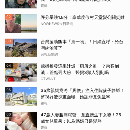
鏡報
02
評分暴跌1.8分！豪華度假村天堂變公關災難
NOWNEWS今日新聞
03
台灣援助熊本「捐一物」！日網直呼：給台
灣統治算了
民視新聞網
04
飛機餐發這果汁爆「廁所之亂」？乘客崩
潰：差點丟大臉 醫揭3類人別亂喝
CTWANT
05
35歲親媽竟將「糞便」注入住院孩子靜脈！
監視器驚悚畫面曝 她認罪竟免坐牢
鏡報
06
47歲人妻腹痛就醫 竟直接生下女嬰！26
歲女兒驚呆：以為媽媽只是變胖
鏡報