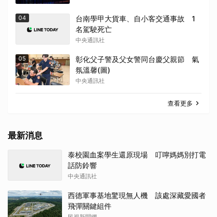
04
台南學甲大貨車、自小客交通事故 1
名駕駛死亡
中央通訊社
05
彰化父子警及父女警同台慶父親節 氣
氛溫馨(圖)
中央通訊社
取消
查看更多
最新消息
泰校園血案學生還原現場 叮嚀媽媽別打電
話防鈴響
中央通訊社
西德軍事基地驚現無人機 該處深藏愛國者
飛彈關鍵組件
民視新聞網