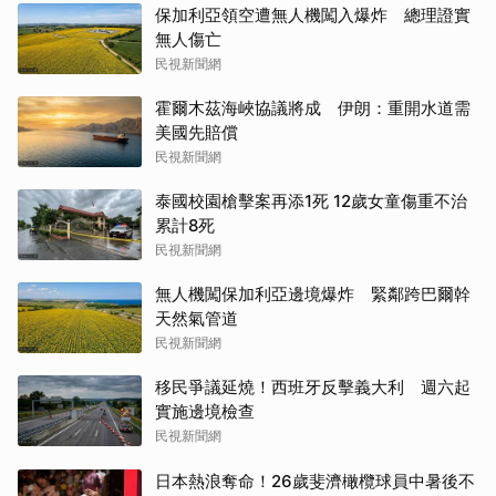
保加利亞領空遭無人機闖入爆炸 總理證實
無人傷亡
民視新聞網
霍爾木茲海峽協議將成 伊朗：重開水道需
美國先賠償
民視新聞網
泰國校園槍擊案再添1死 12歲女童傷重不治
累計8死
民視新聞網
無人機闖保加利亞邊境爆炸 緊鄰跨巴爾幹
天然氣管道
民視新聞網
移民爭議延燒！西班牙反擊義大利 週六起
實施邊境檢查
民視新聞網
日本熱浪奪命！26歲斐濟橄欖球員中暑後不