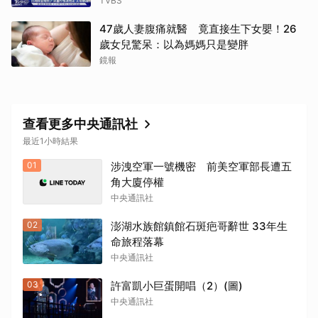
TVBS
47歲人妻腹痛就醫 竟直接生下女嬰！26
歲女兒驚呆：以為媽媽只是變胖
鏡報
查看更多中央通訊社
最近1小時結果
01
涉洩空軍一號機密 前美空軍部長遭五
角大廈停權
中央通訊社
02
澎湖水族館鎮館石斑疤哥辭世 33年生
命旅程落幕
中央通訊社
03
許富凱小巨蛋開唱（2）(圖)
中央通訊社