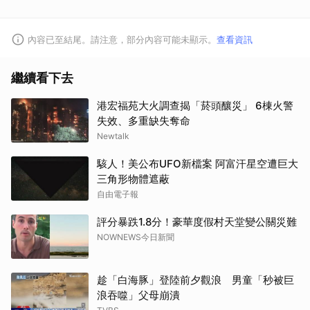
內容已至結尾。請注意，部分內容可能未顯示。
查看資訊
繼續看下去
港宏福苑大火調查揭「菸頭釀災」 6棟火警
失效、多重缺失奪命
Newtalk
駭人！美公布UFO新檔案 阿富汗星空遭巨大
三角形物體遮蔽
自由電子報
評分暴跌1.8分！豪華度假村天堂變公關災難
NOWNEWS今日新聞
趁「白海豚」登陸前夕觀浪 男童「秒被巨
浪吞噬」父母崩潰