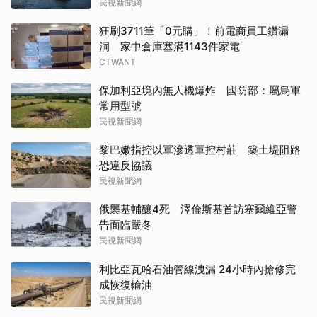
民視新聞網
狂刷3711筆「0元購」！前電商員工鑽漏
洞 家中倉庫塞滿1143件家電
CTWANT
保加利亞境內無人機爆炸 國防部：屬烏軍
常用型號
民視新聞網
黎巴嫩指控以軍滲透軍控村莊 築土堤阻路
恐違反協議
民視新聞網
俄襲基輔釀4死 澤倫斯基首訪塞爾維亞警
告面臨嚴冬
民視新聞網
利比亞瓦哈石油管線洩漏 24小時內搶修完
成恢復輸油
民視新聞網