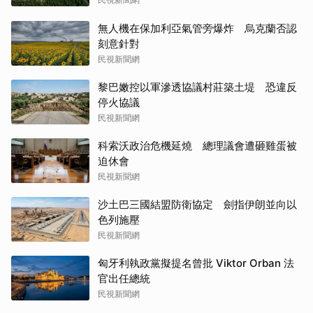
無人機在保加利亞氣管旁爆炸 烏克蘭否認
刻意針對
民視新聞網
黎巴嫩控以軍滲透協議村莊築土堤 恐違反
停火協議
民視新聞網
科索沃政治危機延燒 總理議會遭砸雞蛋被
迫休會
民視新聞網
沙土巴三國結盟防衛協定 劍指伊朗並向以
色列施壓
民視新聞網
匈牙利執政黨擬提名曾批 Viktor Orban 法
官出任總統
民視新聞網