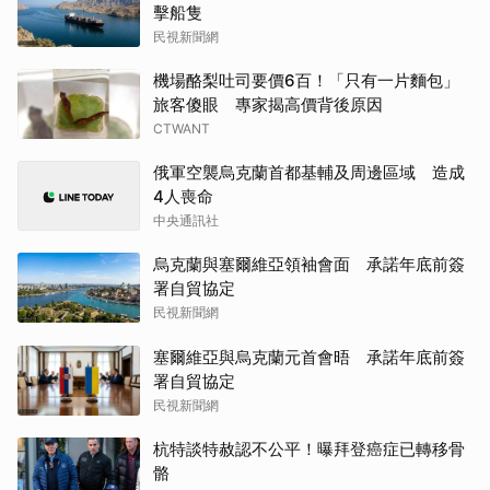
擊船隻
民視新聞網
機場酪梨吐司要價6百！「只有一片麵包」
旅客傻眼 專家揭高價背後原因
CTWANT
俄軍空襲烏克蘭首都基輔及周邊區域 造成
4人喪命
中央通訊社
烏克蘭與塞爾維亞領袖會面 承諾年底前簽
署自貿協定
民視新聞網
塞爾維亞與烏克蘭元首會晤 承諾年底前簽
署自貿協定
民視新聞網
杭特談特赦認不公平！曝拜登癌症已轉移骨
骼