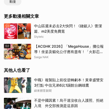
動漫
更多動漫相關文章
01
中山區週末必去2大快閃！《鏈鋸人》蕾潔
篇、m2美度免費逛
Styletc
02
【ACGHK 2026】「MegaHouse」攤位報
導！坐姿及貓化公仔應有盡有！「火影忍
者」「咒術迴戰」等
Saiga NAK
其他人也看了
中職》複製貼上前役逆轉劇本！黃韋盛雙安
3打點 中信兄弟6比1踢館台鋼雄鷹
緯來體育新聞
不是中國因素！烏干達沒收台人護照、拒絕
入境 外交部推測是這原因