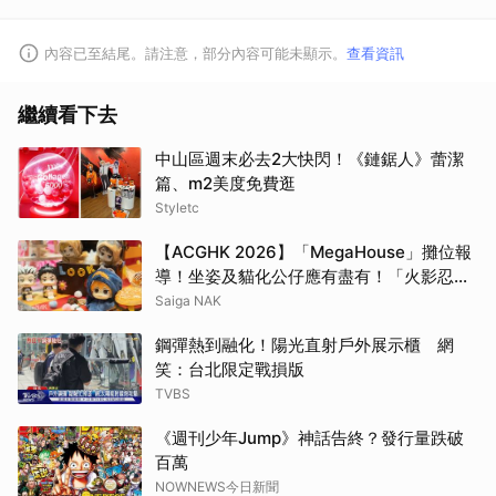
內容已至結尾。請注意，部分內容可能未顯示。
查看資訊
繼續看下去
中山區週末必去2大快閃！《鏈鋸人》蕾潔
篇、m2美度免費逛
Styletc
【ACGHK 2026】「MegaHouse」攤位報
導！坐姿及貓化公仔應有盡有！「火影忍
者」「咒術迴戰」等
Saiga NAK
鋼彈熱到融化！陽光直射戶外展示櫃 網
笑：台北限定戰損版
TVBS
《週刊少年Jump》神話告終？發行量跌破
百萬
NOWNEWS今日新聞