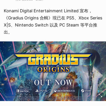
Konami Digital Entertainment Limited 宣布，
《Gradius Origins 合輯》現已在 PS5、Xbox Series
X|S、Nintendo Switch 以及 PC Steam 等平台推
出。