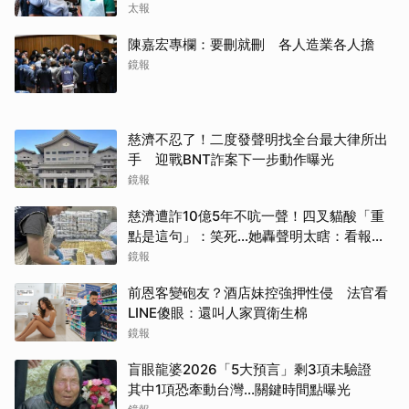
太報
陳嘉宏專欄：要刪就刪 各人造業各人擔
鏡報
慈濟不忍了！二度發聲明找全台最大律所出
手 迎戰BNT詐案下一步動作曝光
鏡報
慈濟遭詐10億5年不吭一聲！四叉貓酸「重
點是這句」：笑死...她轟聲明太瞎：看報紙
才知被騙
鏡報
前恩客變砲友？酒店妹控強押性侵 法官看
LINE傻眼：還叫人家買衛生棉
鏡報
盲眼龍婆2026「5大預言」剩3項未驗證
其中1項恐牽動台灣...關鍵時間點曝光