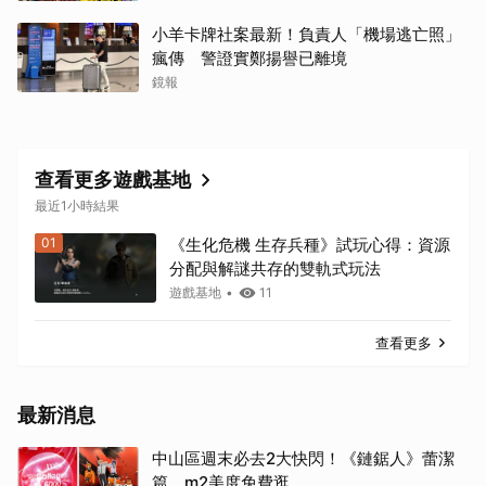
小羊卡牌社案最新！負責人「機場逃亡照」
瘋傳 警證實鄭揚譽已離境
鏡報
查看更多遊戲基地
最近1小時結果
01
《生化危機 生存兵種》試玩心得：資源
分配與解謎共存的雙軌式玩法
遊戲基地
•
11
查看更多
最新消息
中山區週末必去2大快閃！《鏈鋸人》蕾潔
篇、m2美度免費逛