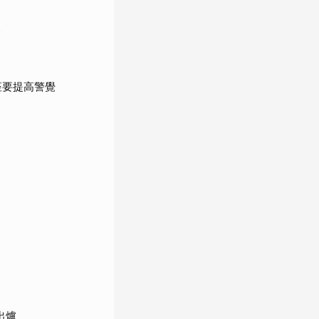
覽
座要提高警覺
出爐