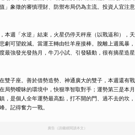
值」象徵的審慎理財、防禦布局仍為主流。投資人宜注意
，本週「水逆」結束，火星仍停天秤座（以戰逼和），天
悲劇可望銳減。當運王轉由牡羊座接棒。脫離上週風暴，
度最強發光發熱月，牛刀小試、引發騷動，很有摘星造星
在雙子座。善於借勢造勢、神通廣大的雙子，本週還有戰
在局勢曖昧的環境中，快狠準智取對手；運勢第三是本月
鎮，是個人全年運勢最高點，打不開的門、過不去的坎，
峰。記得奮力一戰。
廣告（請繼續閱讀本文）