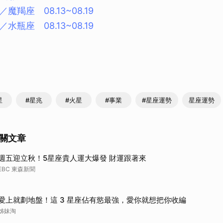
羯座 08.13~08.19
瓶座 08.13~08.19
星
#星兆
#火星
#事業
#星座運勢
星座運勢
關文章
週五迎立秋！5星座貴人運大爆發 財運跟著來
EBC 東森新聞
愛上就劃地盤！這 3 星座佔有慾最強，愛你就想把你收編
姊妹淘