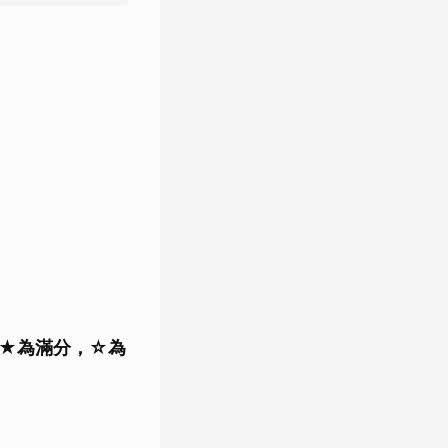
★為滿分，☆為