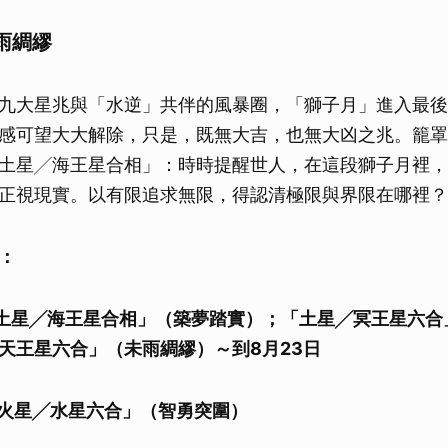
雨綢繆
九大星兆與「水逆」共伴的風暴圈，「獅子月」進入最後
感可望大大解除，只是，既無大吉，也無大凶之兆。籠罩
土星╱海王星合相」：時時提醒世人，在這段獅子月裡，
正視現實。以有限追求無限，得認清極限與界限在哪裡？
：
日：「土星╱海王星合相」（築夢踏實）；「土星╱冥王星六
天王星六合」（未雨綢繆）～到8月23日
：「火星╱水星六合」（智勇突圍）