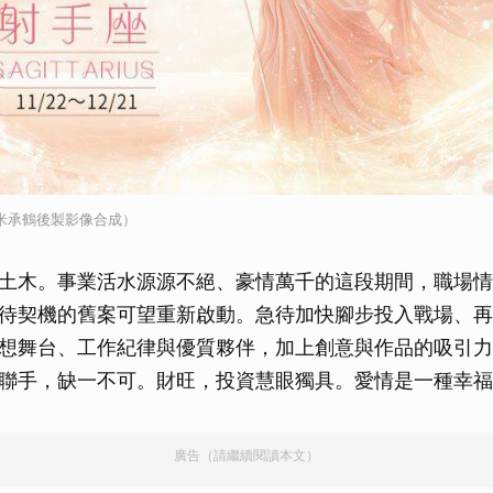
成，米承鶴後製影像合成）
土木。事業活水源源不絕、豪情萬千的這段期間，職場情
待契機的舊案可望重新啟動。急待加快腳步投入戰場、再
想舞台、工作紀律與優質夥伴，加上創意與作品的吸引力
聯手，缺一不可。財旺，投資慧眼獨具。愛情是一種幸福
廣告（請繼續閱讀本文）