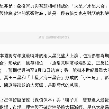
星兆是：象徵蠻力與智慧相輔相成的「火星╱水星六合」
與地緣政治的緊張對峙，這是一段有衝突也有對話的和解
廣告（請繼續閱讀本文）
本週將有年度最特殊的兩大星兆盛大上演，包括影響為期
合）形成的「風箏相位」（通常意味著極端對立、正反拉
），預期從月初至8月13日結束；另一號稱本世紀最重大
、冥王三星和「土星╱海王星合」形成的「小三角」。影
、醫療等議題的大突破，具劃時代的意義。
財星停留巨蟹座（保值保本）與「獅子月」雙雙進入最後
退場，市場非理性與不確定性勢將大幅減輕。星兆大格局