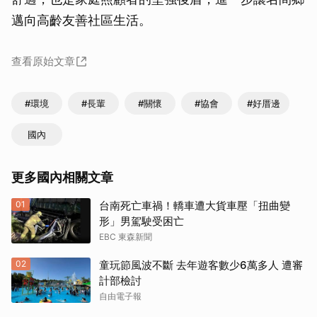
邁向高齡友善社區生活。
查看原始文章
#環境
#長輩
#關懷
#協會
#好厝邊
國內
更多國內相關文章
01
台南死亡車禍！轎車遭大貨車壓「扭曲變
形」男駕駛受困亡
EBC 東森新聞
02
童玩節風波不斷 去年遊客數少6萬多人 遭審
計部檢討
自由電子報