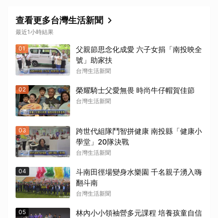
查看更多台灣生活新聞
最近1小時結果
01
父親節思念化成愛 六子女捐「南投映全
號」助家扶
台灣生活新聞
02
榮耀騎士父愛無畏 時尚牛仔帽賀佳節
台灣生活新聞
03
跨世代組隊鬥智拼健康 南投縣「健康小
學堂」20隊決戰
台灣生活新聞
04
斗南田徑場變身水樂園 千名親子湧入嗨
翻斗南
台灣生活新聞
05
林內小小領袖營多元課程 培養孩童自信