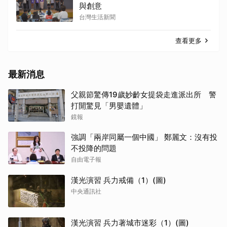
與創意
台灣生活新聞
查看更多
最新消息
父親節驚傳19歲妙齡女提袋走進派出所 警
打開驚見「男嬰遺體」
鏡報
強調「兩岸同屬一個中國」 鄭麗文：沒有投
不投降的問題
自由電子報
漢光演習 兵力戒備（1）(圖)
中央通訊社
漢光演習 兵力著城市迷彩（1）(圖)