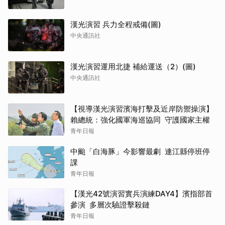
漢光演習 兵力全程戒備(圖)
中央通訊社
漢光演習運用北捷 補給運送（2）(圖)
中央通訊社
【視導漢光演習濱海打擊及近岸防禦操演】
賴總統：強化國軍海巡協同 守護國家主權
青年日報
中颱「白海豚」今影響最劇 連江縣停班停
課
青年日報
【漢光42號演習實兵演練DAY4】濱指部首
參演 多層次驗證擊殺鏈
青年日報