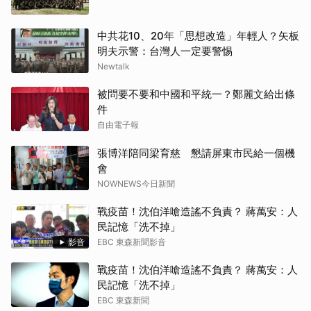
中共花10、20年「思想改造」年輕人？矢板
明夫示警：台灣人一定要警惕
Newtalk
被問要不要和中國和平統一？鄭麗文給出條
件
自由電子報
張博洋陪同梁育慈 懇請屏東市民給一個機
會
NOWNEWS今日新聞
戰疫苗！沈伯洋嗆造謠不負責？ 蔣萬安：人
民記憶「洗不掉」
影音
EBC 東森新聞影音
戰疫苗！沈伯洋嗆造謠不負責？ 蔣萬安：人
民記憶「洗不掉」
EBC 東森新聞