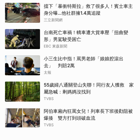
擋下「暴衝特斯拉」救了很多人！賓士車主
身分曝…他社群擁1.4萬追蹤
取消
三立新聞網
台南死亡車禍！轎車遭大貨車壓「扭曲變
形」男駕駛受困亡
EBC 東森新聞
小三生比中指！罵男老師「娘娘腔滾出
去」 判賠2萬
太報
55歲婦八通關登山失聯！同行友人獲救 家
屬急喊：剩媽媽沒找到
TVBS
阿伯車廂內狂罵女兒！列車長下班後勸阻被
爆揍 雙方打到頭破血流
TVBS