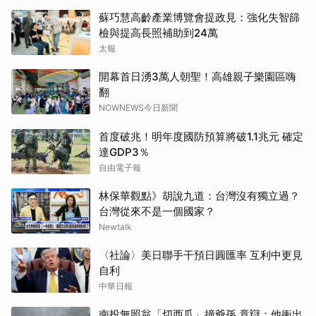
蘇巧慧高齡產業博覽會提政見：強化失智篩
檢與提高長照補助到24萬
太報
開幕首日湧3萬人朝聖！高雄親子樂園區嗨
翻
NOWNEWS今日新聞
首度破兆！明年度國防預算將破1.1兆元 確定
達GDP3％
自由電子報
林保華觀點》胡說九道：台灣沒有獨立過？
台灣從來不是一個國家？
Newtalk
〈社論〉美日聯手干預日圓匯率 互利中更見
自利
中華日報
南投無照翁「切西瓜」撞爺孫 竟辯：他衝出