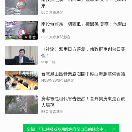
來
EBC 東森新聞
南投無照翁「切西瓜」撞爺孫 竟辯：他衝出
來
影音
EBC 東森新聞影音
〈社論〉濫用日方善意，賴政府重創台日關
係！
中華日報
台電鳳山區營業處召開中颱白海豚整備會議
NOWNEWS今日新聞
房客被包租代管告侵占！意外揭房東是百歲
人瑞孫
EBC 東森新聞
全新體驗！一鍵引用此內容，透過發布貼
可以轉發或引用此內容至自己的貼文中，