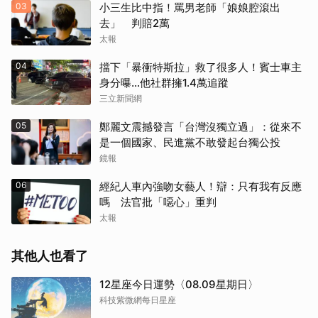
03
小三生比中指！罵男老師「娘娘腔滾出
去」 判賠2萬
太報
04
擋下「暴衝特斯拉」救了很多人！賓士車主
身分曝…他社群擁1.4萬追蹤
三立新聞網
05
鄭麗文震撼發言「台灣沒獨立過」：從來不
是一個國家、民進黨不敢發起台獨公投
鏡報
06
經紀人車內強吻女藝人！辯：只有我有反應
嗎 法官批「噁心」重判
太報
其他人也看了
12星座今日運勢〈08.09星期日〉
科技紫微網每日星座