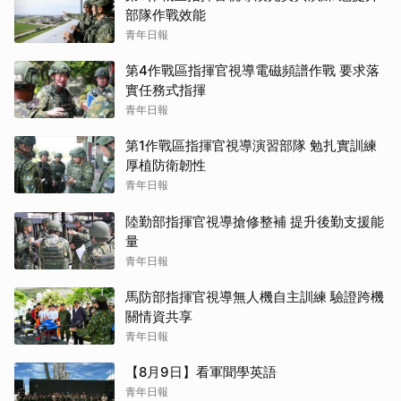
部隊作戰效能
青年日報
第4作戰區指揮官視導電磁頻譜作戰 要求落
實任務式指揮
青年日報
第1作戰區指揮官視導演習部隊 勉扎實訓練
厚植防衛韌性
青年日報
陸勤部指揮官視導搶修整補 提升後勤支援能
量
青年日報
馬防部指揮官視導無人機自主訓練 驗證跨機
關情資共享
青年日報
【8月9日】看軍聞學英語
青年日報