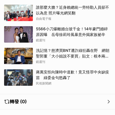
誰那麼大膽？近身賴總統一旁特勤人員卻不
以為意 照片曝光網笑翻
自由電子報
5566小刀爆離婚台玻千金！14年豪門婚碎
原因曝 岳母徐莉玲風暴意外揭家族祕辛
鏡週刊
洗記憶？慈濟買BNT遭詐綠狂轟在野 網朝
聖郭董「大小姐說不要買」貼文：根本兩碼
事
鏡週刊
蔣萬安拒向陳時中道歉！竟又怪罪中央缺疫
苗 綠委金句怒轟了
民視新聞網
轉發 (0)