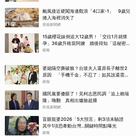
颱風接近硬闖海邊觀浪「4口家-1」 9歲兒
捲入海裡消失了
壹蘋新聞網
15歲櫻花妹倒追大12歲男！「交往1月就懷
孕」36歲升格當阿嬤 婚後得知「這秘密」
傻眼了
鏡報
婆媳隔空撕破臉？台玻夫人還原長子離世2
原因 「手機千金」不忍了：如其說還需要
離開嗎？
鏡報
國民黨要傻眼了！見柯志恩民調「追上賴瑞
隆」嗨翻 真相出爐臉超腫
民視新聞網
盲眼龍婆2026「5大預言」剩3項未驗證
其中1項恐牽動台灣...關鍵時間點曝光
鏡報