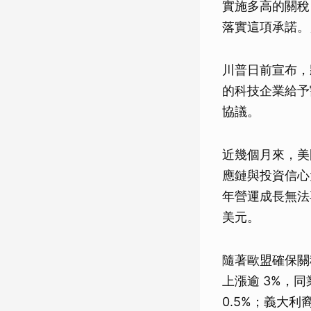
實施多高的關稅
落實這項承諾。
川普日前宣布，
的科技企業給予
協議。
近幾個月來，美國
應鏈與投資信心
年營運成長無法
美元。
隨著歐盟確保關
上漲逾 3%，同業 A
0.5%；義大利裔法