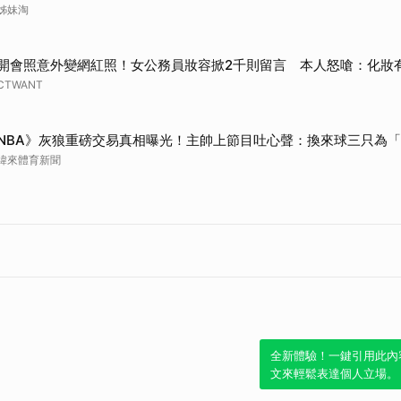
姊妹淘
開會照意外變網紅照！女公務員妝容掀2千則留言 本人怒嗆：化妝
CTWANT
NBA》灰狼重磅交易真相曝光！主帥上節目吐心聲：換來球三只為
緯來體育新聞
全新體驗！一鍵引用此內
文來輕鬆表達個人立場。