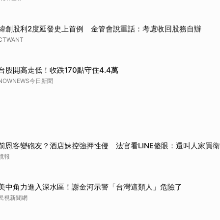
取消
緯創股利2度延發史上首例 金管會說重話：考慮收回股務自辦
CTWANT
台股開高走低！收跌170點守住4.4萬
NOWNEWS今日新聞
前恩客變砲友？酒店妹控強押性侵 法官看LINE傻眼：還叫人家買
鏡報
美中角力進入深水區！謝金河示警「台灣這類人」危險了
民視新聞網