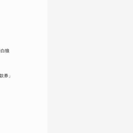
套白狼
款券」