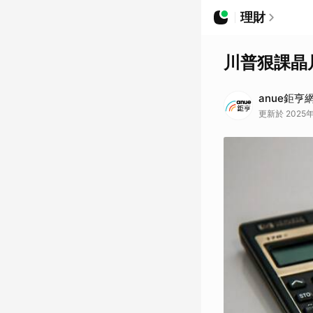
理財
川普狠課晶
anue鉅亨
更新於 2025年