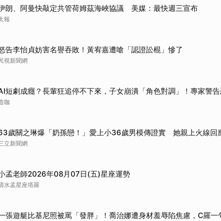
伊朗、阿曼快敲定共管荷姆茲海峽協議 美媒：最快週三宣布
太報
怒告李怡貞妨害名譽吞敗！黃宥嘉遭嗆「認證訟棍」慘了
民視新聞網
AI短劇成癮？長輩狂追停不下來，子女崩潰「角色對調」！專家警告
造咖
63歲關之琳爆「奶孫戀！」愛上小36歲男模傳證實 她親上火線回
三立新聞網
小孟老師2026年08月07日(五)星座運勢
清水孟星座塔羅
一張遊艇比基尼照被罵「發胖」！喬治娜遭身材羞辱陷焦慮，C羅一