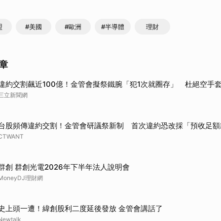
盟
#美國
#歐洲
#半導體
理財
章
違約交割飆近100億！金管會擬祭鐵腕「犯1次就圈存」 杜絕空手
三立新聞網
台股頻傳違約交割！金管會研議祭新制 首次違約恐改採「預收足額
CTWANT
群創 群創光電2026年下半年法人說明會
MoneyDJ理財網
史上頭一遭！緯創股利二度延後發放 金管會講話了
Newtalk