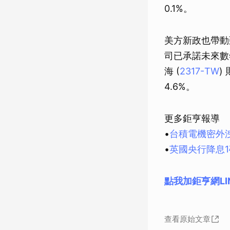
0.1%。
美方新政也帶動
司已承諾未來數年
海 (
2317-TW
)
4.6%。
更多鉅亨報導
•
台積電機密外
•
英國央行降息
點我加鉅亨網LI
查看原始文章