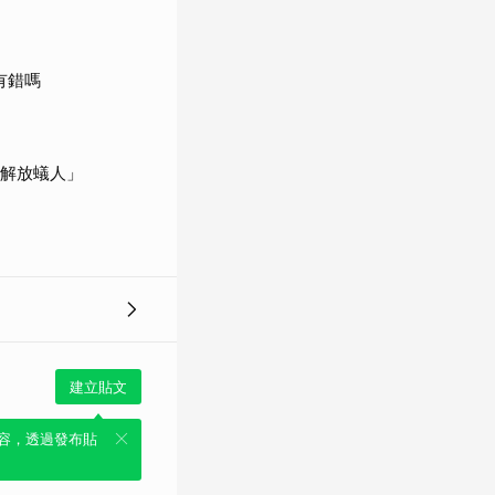
有錯嗎
「解放蟻人」
建立貼文
容，透過發布貼