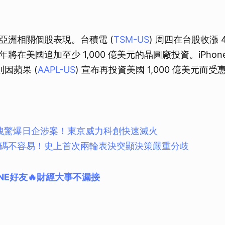
亞洲相關個股表現。台積電 (
TSM-US
) 周四在台股收漲 
將在美國追加至少 1,000 億美元的晶圓廠投資。iPhon
 則因蘋果 (
AAPL-US
) 宣布再投資美國 1,000 億美元而
洩驚爆日企涉案！東京威力科創快速滅火
1碼不容易！史上首次兩輪表決突顯決策嚴重分歧
NE好友🔥財經大事不漏接