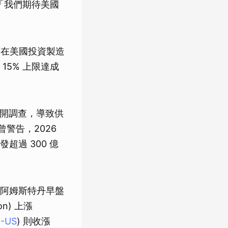
「我們期待美國
諾在美國投資製造
5% 上限達成
展開調查，導致供
月曾警告，2026
過 300 億
阿姆斯特丹早盤
on) 上漲
-US
) 則收漲