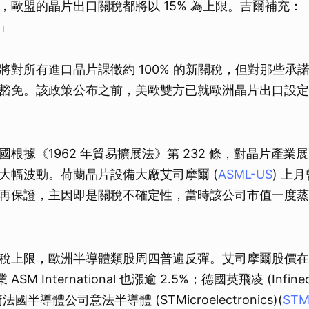
，歐盟的晶片出口關稅都將以 15% 為上限。吉爾補充：
」
將對所有進口晶片課徵約 100% 的新關稅，但對那些承
豁免。該政策公布之前，美歐雙方已就歐洲晶片出口設定 1
根據《1962 年貿易擴展法》第 232 條，對晶片產業
大幅波動。荷蘭晶片設備大廠艾司摩爾 (
ASML-US
) 上
再保證，主因即是關稅不確定性，當時該公司市值一度蒸發超
稅上限，歐洲半導體類股周四普遍反彈。艾司摩爾股價在
SM International 也漲逾 2.5%；德國英飛凌 (Infine
國半導體公司意法半導體 (STMicroelectronics)(
STM