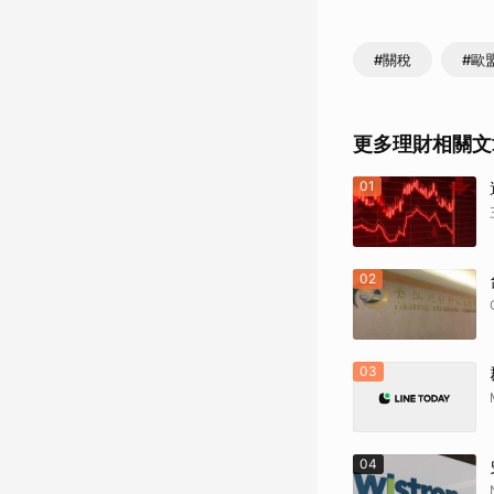
#關稅
#歐
更多理財相關文
01
02
03
04