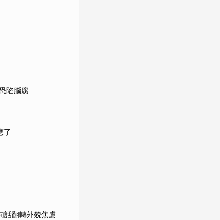
恐陷腦腐
應了
句話翻轉外貌焦慮